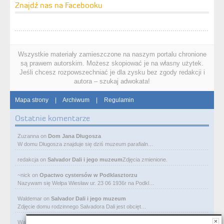
Znajdź nas na Facebooku
Wszystkie materiały zamieszczone na naszym portalu chronione
są prawem autorskim. Możesz skopiować je na własny użytek.
Jeśli chcesz rozpowszechniać je dla zysku bez zgody redakcji i
autora – szukaj adwokata!
Mapa strony
|
Archiwum
|
Regulamin
Ostatnie komentarze
Zuzanna
on
Dom Jana Długosza
W domu Długosza znajduje się dziś muzeum parafialn…
redakcja
on
Salvador Dali i jego muzeum
Zdjęcia zmienione.
~nick
on
Opactwo cystersów w Podklasztorzu
Nazywam się Wełpa Wiesław ur. 23 06 1936r na Podkl…
Waldemar
on
Salvador Dali i jego muzeum
Zdjęcie domu rodzinnego Salvadora Dali jest obcięt…
Waldemar
on
Ostatni pałac bawełnianego magnata