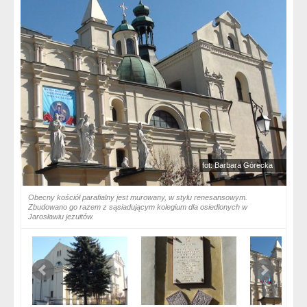
fot: Barbara Górecka
Obecny kościół parafialny jest murowany, w stylu renesansowym.
Zbudowano go razem z sąsiadującym kolegium dla osiedlonych w
Jarosławiu jezuitów.