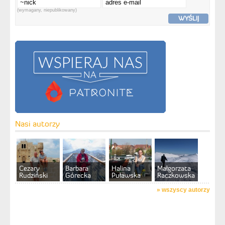
(wymagany, niepublikowany)
WYŚLIJ
Nasi autorzy
Cezary
Barbara
Halina
Małgorzata
Rudziński
Górecka
Puławska
Raczkowska
»
wszyscy autorzy