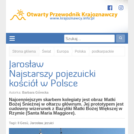
Strona główna
Świat
Europa
Polska
podkarpackie
Jarosław
Jarosław. Najstarszy pojezuicki kościół w Polsce
Najstarszy pojezuicki
kościół w Polsce
Autorka:
Barbara Górecka
Najcenniejszym skarbem kolegiaty jest obraz Matki
Bożej Śnieżnej w ołtarzu głównym. Jej prototypem jest
cudowny wizerunek z Bazyliki Matki Bożej Większej w
Rzymie (Santa Maria Maggiore).
Tagi:
Il Gesù
,
Jarosław
,
jezuici