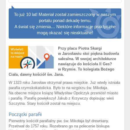
To już 10 lat! Materiał został zamieszczony w naszym
portalu ponad dekadę temu.
A świat się zmienia… Niektóre informacje praktyczne
mogą okazać się nieaktualne!
Przy placu Piotra Skargi
w Jarosławiu stoi piękna budowla
sakralna. W swojej architekturze
nawiązuje do kościoła Il Ges?
w Rzymie. To kolegiata Bożego
Ciała, dawny kościół św. Jana.
W 1323 roku Jarosław otrzymał prawa miejskie. Już wtedy istniała
parafia rzymskokatolicka. Było to na wzgórzu św. Mikołaja.
Na obecne miejsce książę Władysław Opolczyk przeniósł miasto
i parafię. Parafię powiększył Jakub z Krzywczy dopisując wieś
Szczytna. Stary kościół został na miejscu.
Początki parafii
Pierwotny kościół parafialny pw. św. Mikołaja był drewniany.
Przetrwał do 1757 roku. Rozebrano go na polecenie biskupa