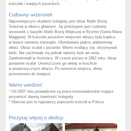
kościoła i świętych jezuickich.
Cudowny wizerunek
Najcenniejszym skarbem kolegiaty jest obraz Matki Bożej
Śnieżnej w ołtarzu głównym. Jej prototypem jest cudowny
wizerunek z bazyliki Matki Bożej Większej w Rzymie (Santa Maria
Maggiore). W kościele jezuickim miejscem obrazu była kaplica
w lewym ramieniu transeptu. Ufundowano piękny alabastrowy
ołtarz. Obraz ocalał z pożarów. Wierni modlący się, otrzymywali
łaski. Nie zachowały się jednak rejestry łask ani wota.
Zarekwirowali je Austriacy. W czasie pożaru w 1862 roku, obraz
ponownie ocalał. Umieszczono go wtedy w kruchcie
w prowizorycznym ołtarzu. Po remoncie wnętrza, obraz
przeniesiono do świątyni.
Warto wiedzieć
*
Od 2007 roku prowadzone są prace konserwatorskie mające
przywrócić dawną świetność kolegiaty.
*
Obecnie jest to najstarszy pojezuicki kościół w Polsce.
Poczytaj więcej o okolicy: