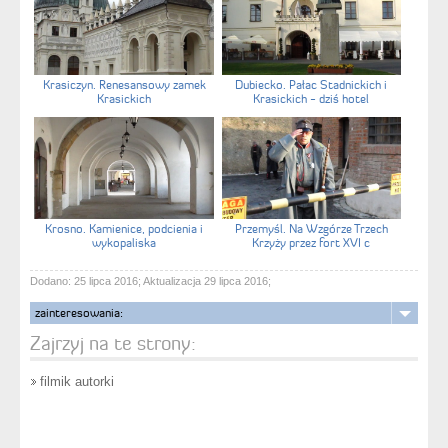
Krasiczyn. Renesansowy zamek
Dubiecko. Pałac Stadnickich i
Krasickich
Krasickich - dziś hotel
Krosno. Kamienice, podcienia i
Przemyśl. Na Wzgórze Trzech
wykopaliska
Krzyży przez fort XVI c
Dodano: 25 lipca 2016; Aktualizacja 29 lipca 2016;
zainteresowania:
Zajrzyj na te strony:
filmik autorki