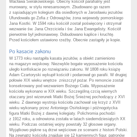
Wacława Sierakowskiego. Obecny kościół parafialny jest
murowany, w stylu renesansowym. Zbudowano go razem
z sąsiadującym kolegium dla osiedlonych w Jarosławiu jezuitów.
Ufundowała go Zofia z Odrowążów, żona wojewody pomorskiego
Jana Kostki. W 1594 roku kościół został poświęcony i otrzymał
wezwanie św. Jana Chrzciciela i św. Jana Ewangelisty. Kościół
pierwotnie był jednonawowy. Dobudowano kaplice i kruchtę.
Przed kościołem ustawiono rzeźby. Obecnie zastąpiły je kopie.
Po kasacie zakonu
W 1773 roku nastąpiła kasata jezuitów, a obiekt zamieniono
na magazyn wojskowy. Niezwykle bogate wyposażenie kościoła
uległo konfiskacie po rozwiązaniu zakonu. W 1808 roku książę
Adam Czartoryski wykupił kościół i podarował go parafii. W drugiej
połowie XIX wieku wnętrze zniszczył pożar. Po remoncie został
konsekrowany pod wezwaniem Bożego Ciała. Wyposażenie
kościoła wykonano w XIX wieku. Szczególną czcią wiernych
otaczany jest wizerunek Matki Bożej Śnieżnej pochodzący z XVI
wieku. Z dawnego wystroju kościoła zachował się krzyż z XVII
wieku wykonany przez Antoniego Osińskiego i późnogotycka
figura Matki Bożej z dawnej kolegiaty. Polichromia pochodzi
z 1912 roku, a odnowiona została w latach siedemdziesiątych XX
wieku. Podczas ostatniej wojny powstały 32 głosowe organy.
Wyjątkowo piękne są drzwi wejściowe ze scenami z historii Polski.
Na zewnątrz kościoła znajduje się 12 kamiennych figur, patronów