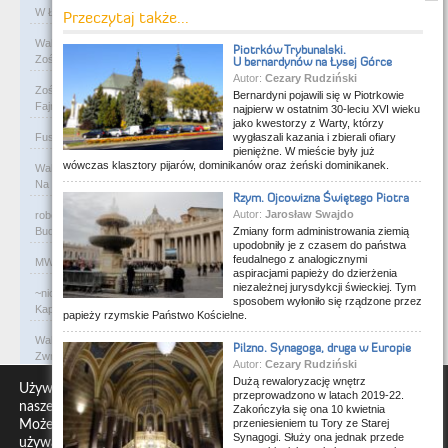
W Łodzi, obok Manufaktury, przy ulicy Ogrodowej je…
Przeczytaj także...
Waldemar
on
Rycerze-rabusie i więzienie Janosika
Piotrków Trybunalski.
Zośka - zarejestruj się na flog i wrzucaj foty. Gw…
U bernardynów na Łysej Górce
Autor:
Cezary Rudziński
Zośka
on
Rycerze-rabusie i więzienie Janosika
Bernardyni pojawili się w Piotrkowie
Fajne, podoba mi się. Ale czy ktoś przejrzy kiedyś…
najpierw w ostatnim 30-leciu XVI wieku
jako kwestorzy z Warty, którzy
wygłaszali kazania i zbierali ofiary
Fusia84
on
Rycerze-rabusie i więzienie Janosika
Z albumu rodzinnego.
pieniężne. W mieście były już
wówczas klasztory pijarów, dominikanów oraz żeński dominikanek.
Waldemar
on
A co to za tabliczka?
Na Słowacji w miejscowości Rajecké Teplice , na śc…
Rzym. Ojcowizna Świętego Piotra
Autor:
Jarosław Swajdo
robert
on
W murach dawnej synagogi
Zmiany form administrowania ziemią
Budynek murowanej synagogi w Ciechanowcu jest już…
upodobniły je z czasem do państwa
feudalnego z analogicznymi
MW
on
Święty Andrzej i miejscowa bohema
Co to za bzdury?
aspiracjami papieży do dzierżenia
niezależnej jurysdykcji świeckiej. Tym
~nick
on
Przeprawa zbudowana dla władcy
sposobem wyłoniło się rządzone przez
Kaplica Św. Anny pierwotnie kaplica rzymsko-katoli…
papieży rzymskie Państwo Kościelne.
Waldemar
on
Niewolniczy proceder królów Dahomeju
Pilzno. Synagoga, druga w Europie
Zwracają uwagę lampy uliczne z bateriami słoneczny…
Autor:
Cezary Rudziński
Dużą rewaloryzację wnętrz
Waldemar
on
Adam Asnyk. Poeta z mojego miasta
Używamy plików cookie, aby zapewnić Ci najlepszą jakość na
przeprowadzono w latach 2019-22.
CIEKAWOSTKA że pod banderą Malty pływa statek m/v…
naszej stronie internetowej.
Zakończyła się ona 10 kwietnia
przeniesieniem tu Tory ze Starej
Możesz dowiedzieć się więcej o tym, których plików cookie
Waldemar
on
Historia na Wawelskim Wzgórzu
Synagogi. Służy ona jednak przede
używamy lub wyłącz je w
ustawieniach
.