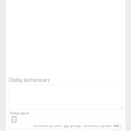
Dodaj komentarz
Dodaj zdjęcie
(Dozwolone typy plików:
jpg, gif, png
, maksymalny waga pliku:
4MB.
)