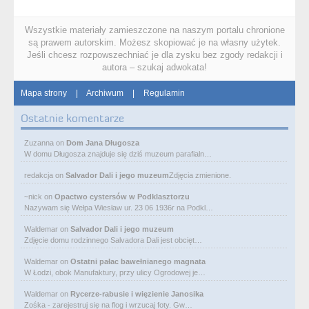
Wszystkie materiały zamieszczone na naszym portalu chronione
są prawem autorskim. Możesz skopiować je na własny użytek.
Jeśli chcesz rozpowszechniać je dla zysku bez zgody redakcji i
autora – szukaj adwokata!
Mapa strony
|
Archiwum
|
Regulamin
Ostatnie komentarze
Zuzanna
on
Dom Jana Długosza
W domu Długosza znajduje się dziś muzeum parafialn…
redakcja
on
Salvador Dali i jego muzeum
Zdjęcia zmienione.
~nick
on
Opactwo cystersów w Podklasztorzu
Nazywam się Wełpa Wiesław ur. 23 06 1936r na Podkl…
Waldemar
on
Salvador Dali i jego muzeum
Zdjęcie domu rodzinnego Salvadora Dali jest obcięt…
Waldemar
on
Ostatni pałac bawełnianego magnata
W Łodzi, obok Manufaktury, przy ulicy Ogrodowej je…
Waldemar
on
Rycerze-rabusie i więzienie Janosika
Zośka - zarejestruj się na flog i wrzucaj foty. Gw…