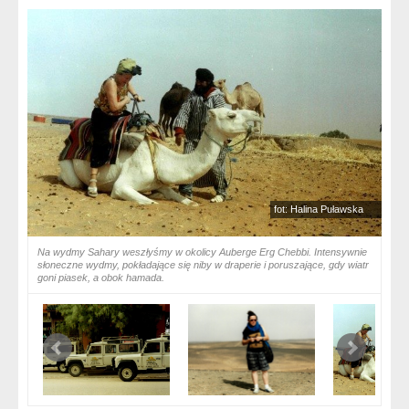
fot: Halina Puławska
Na wydmy Sahary weszłyśmy w okolicy Auberge Erg Chebbi. Intensywnie
słoneczne wydmy, pokładające się niby w draperie i poruszające, gdy wiatr
goni piasek, a obok hamada.