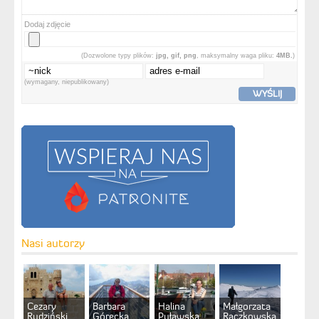
Dodaj zdjęcie
(Dozwolone typy plików:
jpg, gif, png
, maksymalny waga pliku:
4MB.
)
(wymagany, niepublikowany)
WYŚLIJ
Nasi autorzy
Cezary
Barbara
Halina
Małgorzata
Rudziński
Górecka
Puławska
Raczkowska