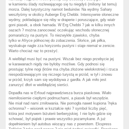
w kamieniu ślady rozlewającego się tu niegdyś (miliony lat temu)
morza. Dalej turystyczny namiot beduinów. Na wydmy Sahary
weszłyśmy w okolicy Auberge Erg Chebbi. Intensywnie słoneczne
wydmy, pokładające się niby w draperie i poruszające, gdy wiatr
goni piasek, a obok hamada. W Erg Chebbi ? jak w kilku innych
oazach ? można zanocować oczekując wschodu słonecznej
pomarańczy na pustyni. To niezwykłe zjawisko, chyba
tylko w Afryce północnej do zobaczenia. Słońce, jak piłka,
wyskakuje nagle zza horyzontu pustyni i staje niemal w zenicie.
Warto chociaż raz to przeżyć.
A wielbłąd musi być na pustyni. Wszak bez niego przebycie jej
w karawanach nigdy nie byłoby możliwe. Gdy podnosi się
prostując tylne nogi (które ma chyba złożone wielokrotnie) i rzuca
niespodziewającym się niczego turystą w przód, w tył i znowu
w przód, krzyk sam się wydobywa z gardła. A jak miło jest
zanurzyć dłoń w wielbłądziej sierści.
Dopadła nas w Erfoud najprawdziwsza burza piaskowa. Wiało
niemiłosiernie ciepłymi podmuchami, a piasek był wszędzie.
Nie miał nad nami zmiłowania. Nie pomogła nawet kupiona ?ręka
ochronna? – wisiorek w kształcie ręki ? symbol liczby pięć,
która jest motywem biżuterii berberyjskiej. I nie było gdzie się
schować, był piątek i prawie wszystko pozamykane. A już
dopełnieniem był autobus wiozący nas z powrotem. Ekspress