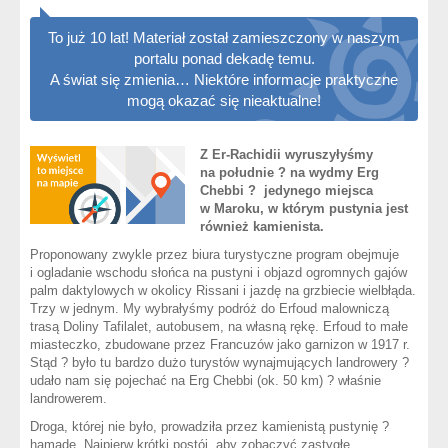
To już 10 lat! Materiał został zamieszczony w naszym
portalu ponad dekadę temu.
A świat się zmienia… Niektóre informacje praktyczne
mogą okazać się nieaktualne!
Z Er-Rachidii wyruszyłyśmy
na południe ? na wydmy Erg
Chebbi ? jedynego miejsca
w Maroku, w którym pustynia jest
również kamienista.
Proponowany zwykle przez biura turystyczne program obejmuje
i ogladanie wschodu słońca na pustyni i objazd ogromnych gajów
palm daktylowych w okolicy Rissani i jazdę na grzbiecie wielbłąda.
Trzy w jednym. My wybrałyśmy podróż do Erfoud malowniczą
trasą Doliny Tafilalet, autobusem, na własną rękę. Erfoud to małe
miasteczko, zbudowane przez Francuzów jako garnizon w 1917 r.
Stąd ? było tu bardzo dużo turystów wynajmujących landrowery ?
udało nam się pojechać na Erg Chebbi (ok. 50 km) ? właśnie
landrowerem.
Droga, której nie było, prowadziła przez kamienistą pustynię ?
hamadę. Najpierw krótki postój, aby zobaczyć zastygłe