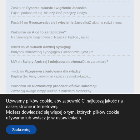
Zośka
on
Rycerze-rabusie i więzienie Janosika
Fajne, podoba mi się. Ale czy ktoś przejrzy kiedyś…
Fusia84
on
Rycerze-rabusie i więzienie Janosika
Z albumu rodzinnego.
Waldemar
on
A co to za tabliczka?
Na Słowacji w miejscowości Rajecké Teplice , na śc…
robert
on
W murach dawnej synagogi
Budynek murowanej synagogi w Ciechanowcu jest już…
MW
on
Święty Andrzej i miejscowa bohema
Co to za bzdury?
~nick
on
Przeprawa zbudowana dla władcy
Kaplica Św. Anny pierwotnie kaplica rzymsko-katoli…
Waldemar
on
Niewolniczy proceder królów Dahomeju
Zwracają uwagę lampy uliczne z bateriami słoneczny…
Waldemar
on
Adam Asnyk. Poeta z mojego miasta
Używamy plików cookie, aby zapewnić Ci najlepszą jakość na
CIEKAWOSTKA że pod banderą Malty pływa statek m/v…
naszej stronie internetowej.
Możesz dowiedzieć się więcej o tym, których plików cookie
Waldemar
on
Historia na Wawelskim Wzgórzu
używamy lub wyłącz je w
ustawieniach
.
Michał Bogoria Skotnicki (1775–1808). Portret Mich…
Zaakceptuj
Copyright © 2026 ARO redakcja, All rights reserved