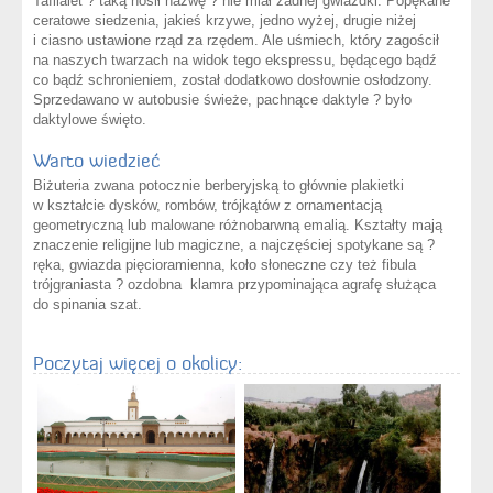
Tafilalet ? taką nosił nazwę ? nie miał żadnej gwiazdki. Popękane
ceratowe siedzenia, jakieś krzywe, jedno wyżej, drugie niżej
i ciasno ustawione rząd za rzędem. Ale uśmiech, który zagościł
na naszych twarzach na widok tego ekspressu, będącego bądź
co bądź schronieniem, został dodatkowo dosłownie osłodzony.
Sprzedawano w autobusie świeże, pachnące daktyle ? było
daktylowe święto.
Warto wiedzieć
Biżuteria zwana potocznie berberyjską to głównie plakietki
w kształcie dysków, rombów, trójkątów z ornamentacją
geometryczną lub malowane różnobarwną emalią. Kształty mają
znaczenie religijne lub magiczne, a najczęściej spotykane są ?
ręka, gwiazda pięcioramienna, koło słoneczne czy też fibula
trójgraniasta ? ozdobna klamra przypominająca agrafę służąca
do spinania szat.
Poczytaj więcej o okolicy: