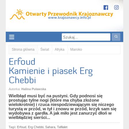
Strona główna
Świat
Afryka
Maroko
Erfoud
Erfoud. Kamienie i piasek Erg Chebbi
Kamienie i piasek Erg
Chebbi
Autorka:
Halina Puławska
Wielbłąd musi być na pustyni. Gdy podnosi się
prostując tylne nogi (które ma chyba złożone
wielokrotnie) i rzuca niespodziewającym się niczego
turystą w przód, w tył i znowu w przód, krzyk sam się
wydobywa z gardła. A jak miło jest zanurzyć dłoń w
wielbłądziej sierści...
Tagi:
Erfoud
,
Erg Chebbi
,
Sahara
,
Tafilalet