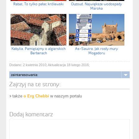
Rabat. To tylko pałac królewski
Ouzoud. Największe wodospady
Maroka
Kabylia. Pamiętajmy o algierskich
As-Sawira. Jak rosły mury
Berberach
Mogadoru
Dodano: 2 kwietnia 2010; Aktualizacja 18 lutego 2016;
zainteresowania:
Zajrzyj na te strony:
także
o Erg Chebbi
w naszym portalu
Dodaj komentarz