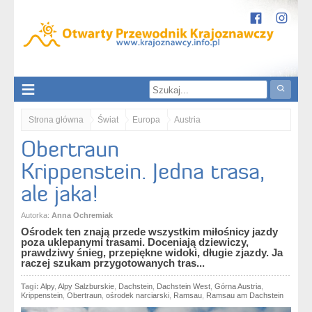
Strona główna
Świat
Europa
Austria
Obertraun
Górna Austria / Oberösterreich
Obertraun. Krippenstein. Jedna trasa, ale jaka!
Krippenstein. Jedna trasa,
ale jaka!
Autorka:
Anna Ochremiak
Ośrodek ten znają przede wszystkim miłośnicy jazdy
poza uklepanymi trasami. Doceniają dziewiczy,
prawdziwy śnieg, przepiękne widoki, długie zjazdy. Ja
raczej szukam przygotowanych tras...
Tagi:
Alpy
,
Alpy Salzburskie
,
Dachstein
,
Dachstein West
,
Górna Austria
,
Krippenstein
,
Obertraun
,
ośrodek narciarski
,
Ramsau
,
Ramsau am Dachstein