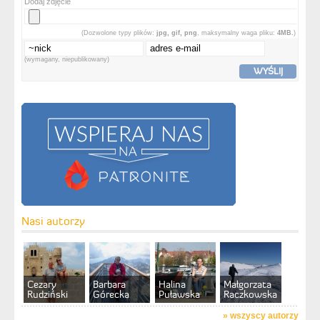
Dodaj zdjęcie
(Dozwolone typy plików:
jpg, gif, png
, maksymalny waga pliku:
4MB.
)
(wymagany, niepublikowany)
WYŚLIJ
Nasi autorzy
Cezary
Barbara
Halina
Małgorzata
Rudziński
Górecka
Puławska
Raczkowska
»
wszyscy autorzy