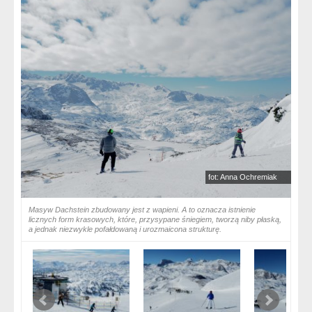
fot: Anna Ochremiak
Masyw Dachstein zbudowany jest z wapieni. A to oznacza istnienie
licznych form krasowych, które, przysypane śniegiem, tworzą niby płaską,
a jednak niezwykle pofałdowaną i urozmaicona strukturę.