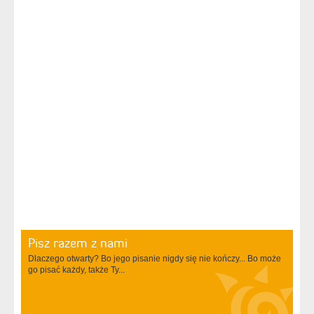
Pisz razem z nami
Dlaczego otwarty? Bo jego pisanie nigdy się nie kończy... Bo może
go pisać każdy, także Ty...