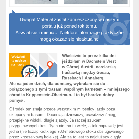
Uwaga! Materiał został zamieszczony w naszym
portalu już ponad rok temu.
A świat się zmienia… Niektóre informacje praktyczne
mogą okazać się nieaktualne!
Właściwie to przez kilka dni
jeździłam w Dachstein West
w Górnej Austrii, narciarską
huśtawką między Gosau,
Russbach i Annaberg.
Ale na jeden dzień, dla odmiany, wybrałam się do –
połączonego z tymi trasami wspólnym karnetem – mniejszego
ośrodka Krippenstein-Obertraun. I to był bardzo dobry
pomysł.
Ośrodek ten znają przede wszystkim miłośnicy jazdy poza
uklepanymi trasami. Doceniają dziewiczy, prawdziwy śnieg,
przepiękne widoki, długie zjazdy. Ja raczej szukam
przygotowanych tras. Tych nie ma tu wiele, a tak naprawdę jest
jedna (nie licząc krótkiego 700-metrowego stoku obsługiwanego
przez krzesełkową kolejkę). Ale za to jest to najdłuższy ciągły