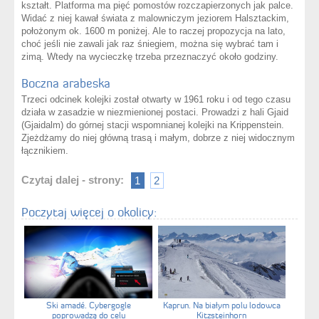
kształt. Platforma ma pięć pomostów rozczapierzonych jak palce.
Widać z niej kawał świata z malowniczym jeziorem Halsztackim,
położonym ok. 1600 m poniżej. Ale to raczej propozycja na lato,
choć jeśli nie zawali jak raz śniegiem, można się wybrać tam i
zimą. Wtedy na wycieczkę trzeba przeznaczyć około godziny.
Boczna arabeska
Trzeci odcinek kolejki został otwarty w 1961 roku i od tego czasu
działa w zasadzie w niezmienionej postaci. Prowadzi z hali Gjaid
(Gjaidalm) do górnej stacji wspomnianej kolejki na Krippenstein.
Zjeżdżamy do niej główną trasą i małym, dobrze z niej widocznym
łącznikiem.
Czytaj dalej - strony:
1
2
Poczytaj więcej o okolicy:
Ski amadé. Cybergogle
Kaprun. Na białym polu lodowca
poprowadzą do celu
Kitzsteinhorn