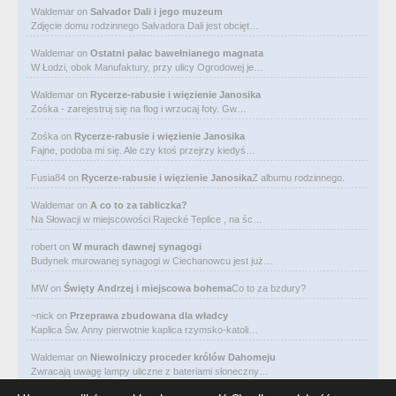
Waldemar
on
Salvador Dali i jego muzeum
Zdjęcie domu rodzinnego Salvadora Dali jest obcięt…
Waldemar
on
Ostatni pałac bawełnianego magnata
W Łodzi, obok Manufaktury, przy ulicy Ogrodowej je…
Waldemar
on
Rycerze-rabusie i więzienie Janosika
Zośka - zarejestruj się na flog i wrzucaj foty. Gw…
Zośka
on
Rycerze-rabusie i więzienie Janosika
Fajne, podoba mi się. Ale czy ktoś przejrzy kiedyś…
Fusia84
on
Rycerze-rabusie i więzienie Janosika
Z albumu rodzinnego.
Waldemar
on
A co to za tabliczka?
Na Słowacji w miejscowości Rajecké Teplice , na śc…
robert
on
W murach dawnej synagogi
Budynek murowanej synagogi w Ciechanowcu jest już…
MW
on
Święty Andrzej i miejscowa bohema
Co to za bzdury?
~nick
on
Przeprawa zbudowana dla władcy
Kaplica Św. Anny pierwotnie kaplica rzymsko-katoli…
Waldemar
on
Niewolniczy proceder królów Dahomeju
Zwracają uwagę lampy uliczne z bateriami słoneczny…