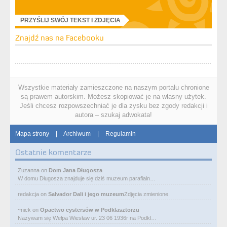
PRZYŚLIJ SWÓJ TEKST I ZDJĘCIA
Znajdź nas na Facebooku
Wszystkie materiały zamieszczone na naszym portalu chronione
są prawem autorskim. Możesz skopiować je na własny użytek.
Jeśli chcesz rozpowszechniać je dla zysku bez zgody redakcji i
autora – szukaj adwokata!
Mapa strony
|
Archiwum
|
Regulamin
Ostatnie komentarze
Zuzanna
on
Dom Jana Długosza
W domu Długosza znajduje się dziś muzeum parafialn…
redakcja
on
Salvador Dali i jego muzeum
Zdjęcia zmienione.
~nick
on
Opactwo cystersów w Podklasztorzu
Nazywam się Wełpa Wiesław ur. 23 06 1936r na Podkl…