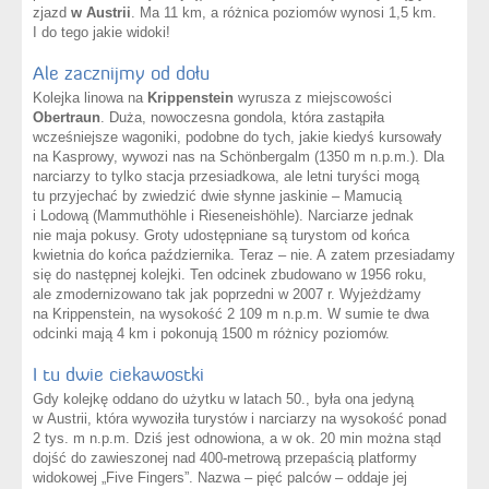
zjazd
w Austrii
. Ma 11 km, a różnica poziomów wynosi 1,5 km.
I do tego jakie widoki!
Ale zacznijmy od dołu
Kolejka linowa na
Krippenstein
wyrusza z miejscowości
Obertraun
. Duża, nowoczesna gondola, która zastąpiła
wcześniejsze wagoniki, podobne do tych, jakie kiedyś kursowały
na Kasprowy, wywozi nas na Schönbergalm (1350 m n.p.m.). Dla
narciarzy to tylko stacja przesiadkowa, ale letni turyści mogą
tu przyjechać by zwiedzić dwie słynne jaskinie – Mamucią
i Lodową (Mammuthöhle i Rieseneishöhle). Narciarze jednak
nie maja pokusy. Groty udostępniane są turystom od końca
kwietnia do końca października. Teraz – nie. A zatem przesiadamy
się do następnej kolejki. Ten odcinek zbudowano w 1956 roku,
ale zmodernizowano tak jak poprzedni w 2007 r. Wyjeżdżamy
na Krippenstein, na wysokość 2 109 m n.p.m. W sumie te dwa
odcinki mają 4 km i pokonują 1500 m różnicy poziomów.
I tu dwie ciekawostki
Gdy kolejkę oddano do użytku w latach 50., była ona jedyną
w Austrii, która wywoziła turystów i narciarzy na wysokość ponad
2 tys. m n.p.m. Dziś jest odnowiona, a w ok. 20 min można stąd
dojść do zawieszonej nad 400-metrową przepaścią platformy
widokowej „Five Fingers”. Nazwa – pięć palców – oddaje jej