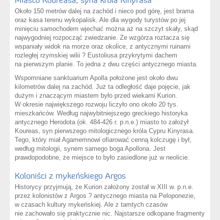
Miasto Koureasa, syna króla Kinyrasa
Około 150 metrów dalej na zachód i nieco pod górę, jest brama
oraz kasa terenu wykopalisk. Ale dla wygody turystów po jej
minięciu samochodem wjechać można aż na szczyt skały, skąd
najwygodniej rozpocząć zwiedzanie. Ze wzgórza roztacza się
wspaniały widok na morze oraz okolice, z antycznymi ruinami
rozległej rzymskiej wilii ? Eustoliusa przykrytymi dachem
na pierwszym planie. To jedna z dwu części antycznego miasta.
Wspomniane sanktuarium Apolla położone jest około dwu
kilometrów dalej na zachód. Już ta odległość daje pojęcie, jak
dużym i znaczącym miastem było przed wiekami Kurion.
W okresie największego rozwoju liczyło ono około 20 tys.
mieszkańców. Według najwybitniejszego greckiego historyka
antycznego Herodota (ok. 484-426 r. p.n.e.) miasto to założył
Koureas, syn pierwszego mitologicznego króla Cypru Kinyrasa.
Tego, który miał Agamemnowi ofiarować cenną kolczugę i był,
według mitologii, synem samego boga Apollona. Jest
prawdopodobne, że miejsce to było zasiedlone już w neolicie.
Koloniści z mykeńskiego Argos
Historycy przyjmują, że Kurion założony został w XIII w. p.n.e.
przez kolonistów z Argos ? antycznego miasta na Peloponezie,
w czasach kultury mykeńskiej. Ale z tamtych czasów
nie zachowało się praktycznie nic. Najstarsze odkopane fragmenty