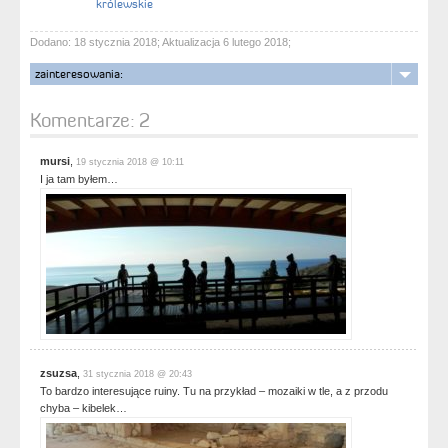
królewskie
Dodano: 18 stycznia 2018; Aktualizacja 6 lutego 2018;
zainteresowania:
Komentarze:
2
mursi
,
19 stycznia 2018 @ 10:11
I ja tam byłem…
zsuzsa
,
31 stycznia 2018 @ 20:43
To bardzo interesujące ruiny. Tu na przykład – mozaiki w tle, a z przodu
chyba – kibelek…