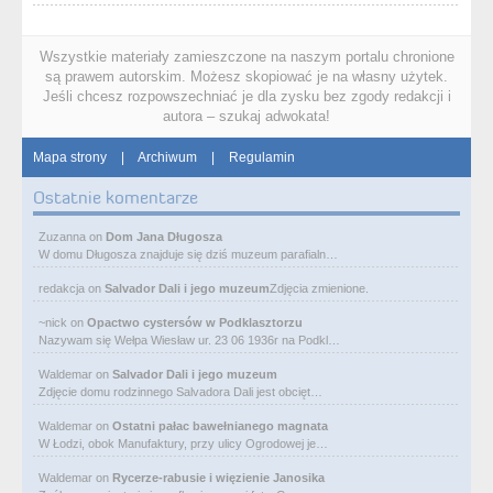
Wszystkie materiały zamieszczone na naszym portalu chronione
są prawem autorskim. Możesz skopiować je na własny użytek.
Jeśli chcesz rozpowszechniać je dla zysku bez zgody redakcji i
autora – szukaj adwokata!
Mapa strony
|
Archiwum
|
Regulamin
Ostatnie komentarze
Zuzanna
on
Dom Jana Długosza
W domu Długosza znajduje się dziś muzeum parafialn…
redakcja
on
Salvador Dali i jego muzeum
Zdjęcia zmienione.
~nick
on
Opactwo cystersów w Podklasztorzu
Nazywam się Wełpa Wiesław ur. 23 06 1936r na Podkl…
Waldemar
on
Salvador Dali i jego muzeum
Zdjęcie domu rodzinnego Salvadora Dali jest obcięt…
Waldemar
on
Ostatni pałac bawełnianego magnata
W Łodzi, obok Manufaktury, przy ulicy Ogrodowej je…
Waldemar
on
Rycerze-rabusie i więzienie Janosika