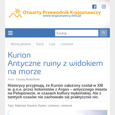
Strona główna
Świat
Cypr
Limassol
Kurion
Kurion. Antyczne ruiny z widokiem na morze
Antyczne ruiny z widokiem
na morze
Autor:
Cezary Rudziński
Historycy przyjmują, że Kurion założony został w XIII
w. p.n.e. przez kolonistów z Argos – antycznego miasta
na Peloponezie, w czasach kultury mykeńskiej. Ale z
tamtych czasów nie zachowało się praktycznie nic.
Tagi:
Episkopi
,
Kourion
,
Kurion
,
Lemesos
,
Limassol