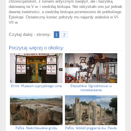
chrześcijańskim, z ruinami antycznym świątyń, ale i bazyliką
datowaną na V w. i siedzibą biskupa. Nie odzyskało ono już jednak
dawnej świetności, a siedzibę biskupa przeniesiono do pobliskiego
Episkopi. Ostateczny koniec położyły mu najazdy arabskie w VI-
VII w.
Czytaj dalej - strony:
1
2
Poczytaj więcej o okolicy:
Erimi. Muzeum cypryjskiego wina
Eleouthkia. Ogrodnictwo w
miniskansenie
Pafos. Niekrólewskie groby
Pafos. Wokół pręgierza św. Pawła