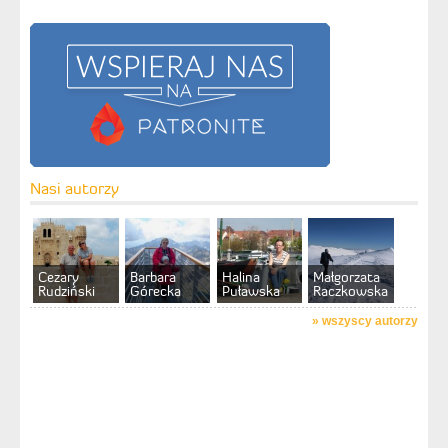
Nasi autorzy
Cezary
Barbara
Halina
Małgorzata
Rudziński
Górecka
Puławska
Raczkowska
»
wszyscy autorzy