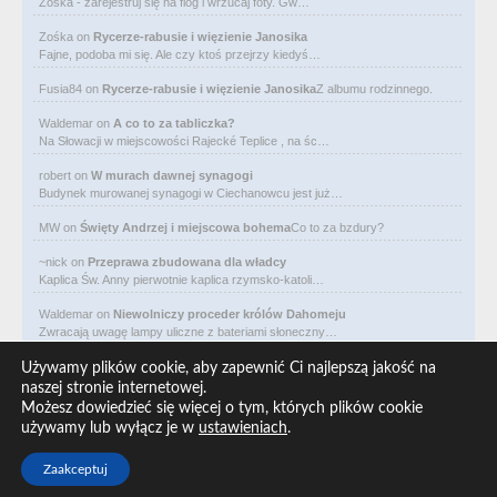
Zośka - zarejestruj się na flog i wrzucaj foty. Gw…
Zośka
on
Rycerze-rabusie i więzienie Janosika
Fajne, podoba mi się. Ale czy ktoś przejrzy kiedyś…
Fusia84
on
Rycerze-rabusie i więzienie Janosika
Z albumu rodzinnego.
Waldemar
on
A co to za tabliczka?
Na Słowacji w miejscowości Rajecké Teplice , na śc…
robert
on
W murach dawnej synagogi
Budynek murowanej synagogi w Ciechanowcu jest już…
MW
on
Święty Andrzej i miejscowa bohema
Co to za bzdury?
~nick
on
Przeprawa zbudowana dla władcy
Kaplica Św. Anny pierwotnie kaplica rzymsko-katoli…
Waldemar
on
Niewolniczy proceder królów Dahomeju
Zwracają uwagę lampy uliczne z bateriami słoneczny…
Waldemar
on
Adam Asnyk. Poeta z mojego miasta
Używamy plików cookie, aby zapewnić Ci najlepszą jakość na
CIEKAWOSTKA że pod banderą Malty pływa statek m/v…
naszej stronie internetowej.
Możesz dowiedzieć się więcej o tym, których plików cookie
Waldemar
on
Historia na Wawelskim Wzgórzu
używamy lub wyłącz je w
ustawieniach
.
Michał Bogoria Skotnicki (1775–1808). Portret Mich…
Zaakceptuj
Copyright © 2026 ARO redakcja, All rights reserved