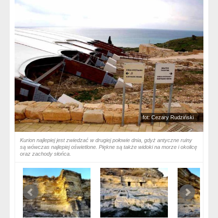
fot: Cezary Rudziński
Kurion najlepiej jest zwiedzać w drugiej połowie dnia, gdyż antyczne ruiny
są wówczas najlepiej oświetlone. Piękne są także widoki na morze i okolicę
oraz zachody słońca.