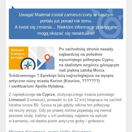
Uwaga! Materiał został zamieszczony w naszym
portalu już ponad rok temu.
A świat się zmienia… Niektóre informacje praktyczne
mogą okazać się nieaktualne!
Po zachodniej stronie nasady
najbardziej na południe
wysuniętego półwyspu Cypru,
na skalistym wzgórzu górującym
nad piękną zatoką Morza
Śródziemnego ? Episkopi leżą najrozleglejsze na wyspie
antyczne ruiny miasta Kurion (Kourion,
???????
)
i sanktuarium Apolla Hylatesa.
Z największego
na Cyprze
, stutysięcznego miasta portowego
Limassol
(Lemesos), prowadzi tu (ok.12 km) biegnąca na zachód
lokalna szosa B6. Szosa ta jak gdyby odcina ten półwysep
od reszty wyspy. Gdy po prawej stronie pojawiają się niemal
pionowe skały, trafimy u ich podstawy najpierw na wykute
w kamieniu, od dawna puste antyczne groby i grobowce.