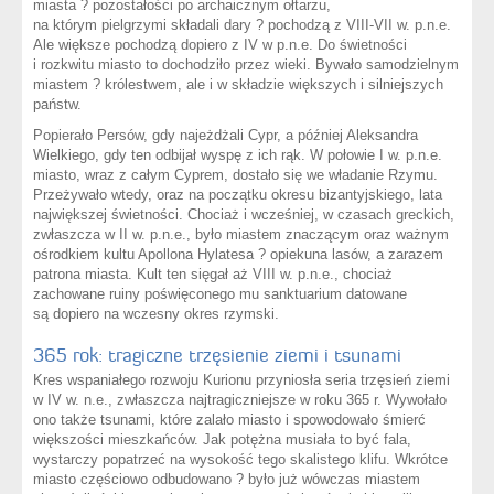
miasta ? pozostałości po archaicznym ołtarzu,
na którym pielgrzymi składali dary ? pochodzą z VIII-VII w. p.n.e.
Ale większe pochodzą dopiero z IV w p.n.e. Do świetności
i rozkwitu miasto to dochodziło przez wieki. Bywało samodzielnym
miastem ? królestwem, ale i w składzie większych i silniejszych
państw.
Popierało Persów, gdy najeżdżali Cypr, a później Aleksandra
Wielkiego, gdy ten odbijał wyspę z ich rąk. W połowie I w. p.n.e.
miasto, wraz z całym Cyprem, dostało się we władanie Rzymu.
Przeżywało wtedy, oraz na początku okresu bizantyjskiego, lata
największej świetności. Chociaż i wcześniej, w czasach greckich,
zwłaszcza w II w. p.n.e., było miastem znaczącym oraz ważnym
ośrodkiem kultu Apollona Hylatesa ? opiekuna lasów, a zarazem
patrona miasta. Kult ten sięgał aż VIII w. p.n.e., chociaż
zachowane ruiny poświęconego mu sanktuarium datowane
są dopiero na wczesny okres rzymski.
365 rok: tragiczne trzęsienie ziemi i tsunami
Kres wspaniałego rozwoju Kurionu przyniosła seria trzęsień ziemi
w IV w. n.e., zwłaszcza najtragiczniejsze w roku 365 r. Wywołało
ono także tsunami, które zalało miasto i spowodowało śmierć
większości mieszkańców. Jak potężna musiała to być fala,
wystarczy popatrzeć na wysokość tego skalistego klifu. Wkrótce
miasto częściowo odbudowano ? było już wówczas miastem