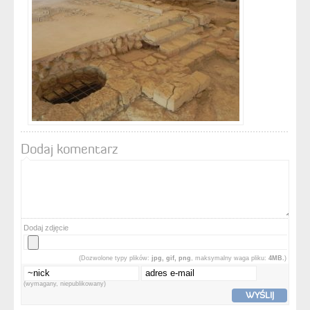
Dodaj komentarz
Dodaj zdjęcie
(Dozwolone typy plików:
jpg, gif, png
, maksymalny waga pliku:
4MB.
)
(wymagany, niepublikowany)
WYŚLIJ