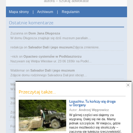
autora – szukaj adwokata!
Mapa strony
|
Archiwum
|
Regulamin
Ostatnie komentarze
Zuzanna
on
Dom Jana Długosza
W domu Długosza znajduje się dziś muzeum parafialn…
redakcja
on
Salvador Dali i jego muzeum
Zdjęcia zmienione.
~nick
on
Opactwo cystersów w Podklasztorzu
Nazywam się Wełpa Wiesław ur. 23 06 1936r na Podkl…
Waldemar
on
Salvador Dali i jego muzeum
Zdjęcie domu rodzinnego Salvadora Dali jest obcięt…
Waldemar
on
Ostatni pałac bawełnianego magnata
W Łodzi, obok Manufaktury, przy ulicy Ogrodowej je…
Przeczytaj także...
Waldemar
on
Rycerze-rabusie i więzienie Janosika
Łopuchiw. Tu kończy się droga
Zośka - zarejestruj się na flog i wrzucaj foty. Gw…
w Gorgany
Autor:
Andrzej Węgrowicz
Zośka
on
Rycerze-rabusie i więzienie Janosika
W górnej części wsi dajemy za
Fajne, podoba mi się. Ale czy ktoś przejrzy kiedyś…
wygraną. Dalej się nie da. Mamy
jednak szczęście. W miejscu, gdzie
Fusia84
on
Rycerze-rabusie i więzienie Janosika
Z albumu rodzinnego.
nasze możliwości się skończyły –
zaczyna się tutejsza rzeczywistość.