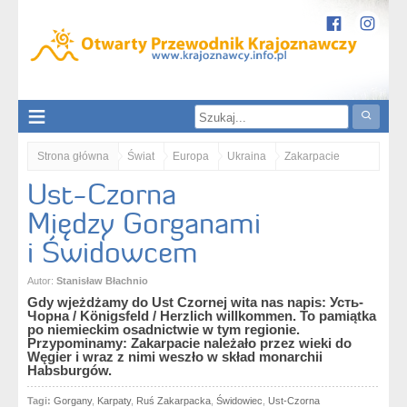
Strona główna
Świat
Europa
Ukraina
Zakarpacie
Ust-Czorna
Ust-Czorna. Między Gorganami i Świdowcem
Między Gorganami
i Świdowcem
Autor:
Stanisław Błachnio
Gdy wjeżdżamy do Ust Czornej wita nas napis: Усть-
Чорна / Königsfeld / Herzlich willkommen. To pamiątka
po niemieckim osadnictwie w tym regionie.
Przypominamy: Zakarpacie należało przez wieki do
Węgier i wraz z nimi weszło w skład monarchii
Habsburgów.
Tagi:
Gorgany
,
Karpaty
,
Ruś Zakarpacka
,
Świdowiec
,
Ust-Czorna