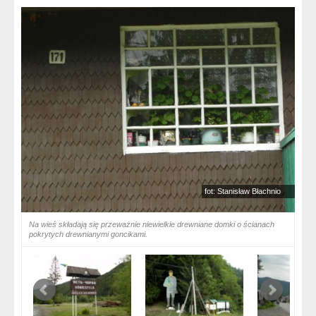
fot: Stanisław Błachnio
Na wieś składają się przeważnie niewielkie drewniane domki o ścianach
pokrytych drewnianymi goncikami.