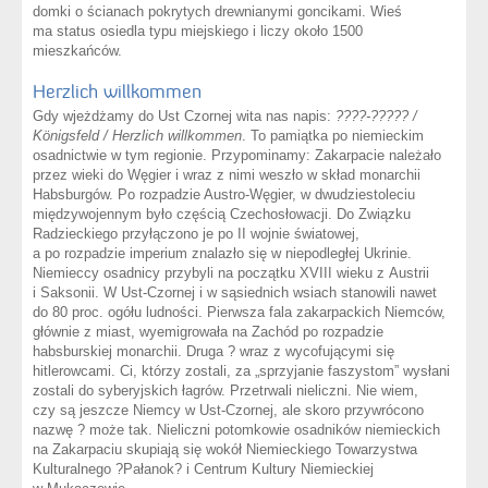
domki o ścianach pokrytych drewnianymi goncikami. Wieś
ma status osiedla typu miejskiego i liczy około 1500
mieszkańców.
Herzlich willkommen
Gdy wjeżdżamy do Ust Czornej wita nas napis:
????-????? /
Königsfeld / Herzlich willkommen
. To pamiątka po niemieckim
osadnictwie w tym regionie. Przypominamy: Zakarpacie należało
przez wieki do Węgier i wraz z nimi weszło w skład monarchii
Habsburgów. Po rozpadzie Austro-Węgier, w dwudziestoleciu
międzywojennym było częścią Czechosłowacji. Do Związku
Radzieckiego przyłączono je po II wojnie światowej,
a po rozpadzie imperium znalazło się w niepodległej Ukrinie.
Niemieccy osadnicy przybyli na początku XVIII wieku z Austrii
i Saksonii. W Ust-Czornej i w sąsiednich wsiach stanowili nawet
do 80 proc. ogółu ludności. Pierwsza fala zakarpackich Niemców,
głównie z miast, wyemigrowała na Zachód po rozpadzie
habsburskiej monarchii. Druga ? wraz z wycofującymi się
hitlerowcami. Ci, którzy zostali, za „sprzyjanie faszystom” wysłani
zostali do syberyjskich łagrów. Przetrwali nieliczni. Nie wiem,
czy są jeszcze Niemcy w Ust-Czornej, ale skoro przywrócono
nazwę ? może tak. Nieliczni potomkowie osadników niemieckich
na Zakarpaciu skupiają się wokół Niemieckiego Towarzystwa
Kulturalnego ?Pałanok? i Centrum Kultury Niemieckiej