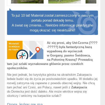
To już 10 lat! Materiał został zamieszczony w naszym
portalu ponad dekadę temu.
A świat się zmienia… Niektóre informacje praktyczne
mogą okazać się nieaktualne!
Aż się prosi, aby Ust-Czorna (????
-?????) była fantastyczną bazą
wypadową do wycieczek
w Gorgany, pasmo Świdowca,
na Połoninę Krasną? Prowadzą
tam już szlaki wyznakowane głównie przez czeskich
społeczników.
Nie jest jednak, bo turystyka górska na ukraińskim Zakarpaciu
ledwie budzi się do życia po postsowieckim upadku. W dodatku jej
rozwój zatrzyma się zapewne z powodu obecnej wojny. Nie chcą
tam jechać ani Czesi, ani Polacy, nawet jeśli z
Zakarpacia
do Doniecka jest dość daleko. Ale może wkrótce wojna się
skończy i wrócimy na karpackie szlaki?
Droga, której nie ma