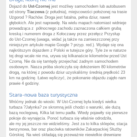
Dojazd do
Ust-Czornej
jest możliwy samochodem lub autobusem
od strony
Tiaczewa
(z południa), miejscowości położonej na trasie
Użgorod ? Rachów. Droga jest fatalna, pełna dziur, nawet
głębokich. Ale jest naprawdę. Na wielu mapach natomiast widnieje
prowadząca z północnego zachodu zaznaczona całkiem grubą
kreską i numerem droga z Kołoczawy przez przełęcz Przysłup
do Ust-Czornej (uwaga, widać ją także na zamieszczonej przy
niniejszym artykule mapie Google ? przyp. red.). Wydaje się ona
najkrótszym dojazdem z Polski w tutejsze góry. Tyle że w naturze
tej drogi wcale nie ma, urywa się kilkanaście kilometrów przed Ust
Czorną. Nie da się tamtędy przejechać żadnym samochodem
osobowym. Nasza próba skończyła się dołożeniem 80 kilometrów
drogą, na której z powodu dziur uzyskaliśmy średnią prędkość 23
km na godzinę. Łatwo wyliczyć, że pokonanie objazdu zajęło nam
prawie 4 godziny.
Stara-nowa baza turystyczna
Wróćmy jednak do wioski. W Ust-Czornej była kiedyś wielka
turbaza ?Jałynka? ze skromną jeśli chodzi o warunki, ale dużą
bazą noclegową. Kilka lat temu padła. Wtedy pojawiły się pierwsze
pokoje do wynajęcia. Ponoć turbaza się właśnie odrodziła,
ale my jej jeszcze nie widzieliśmy. Jest za to kilka sklepów, stacja
benzynowa, bar oraz placówka ratowników Zakarpackiej Służby
Górskiej. Na wieś składają się przeważnie niewielkie drewniane