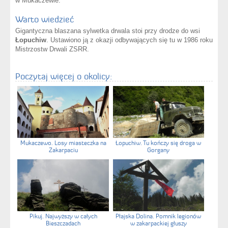
w Mukaczewie.
Warto wiedzieć
Gigantyczna blaszana sylwetka drwala stoi przy drodze do wsi
Łopuchiw
. Ustawiono ją z okazji odbywających się tu w 1986 roku
Mistrzostw Drwali ZSRR.
Poczytaj więcej o okolicy:
Mukaczewo. Losy miasteczka na
Łopuchiw. Tu kończy się droga w
Zakarpaciu
Gorgany
Pikuj. Najwyższy w całych
Płajska Dolina. Pomnik legionów
Bieszczadach
w zakarpackiej głuszy