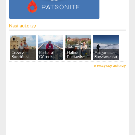
Nasi autorzy
Cezary
Barbara
Halina
Małgorzata
Rudziński
Górecka
Puławska
Raczkowska
»
wszyscy autorzy