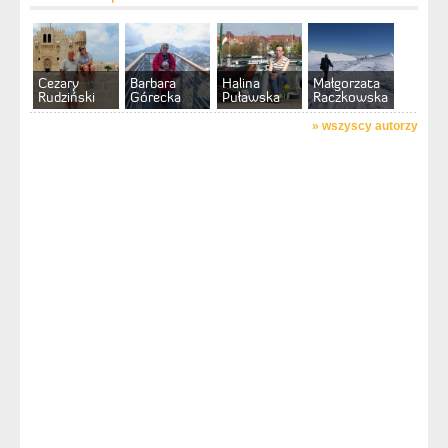
Cezary
Barbara
Halina
Małgorzata
Rudziński
Górecka
Puławska
Raczkowska
»
wszyscy autorzy