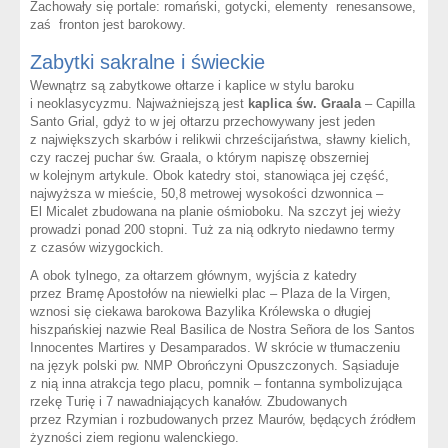
Zachowały się portale: romański, gotycki, elementy renesansowe,
zaś fronton jest barokowy.
Zabytki sakralne i świeckie
Wewnątrz są zabytkowe ołtarze i kaplice w stylu baroku
i neoklasycyzmu. Najważniejszą jest
kaplica św. Graala
– Capilla
Santo Grial, gdyż to w jej ołtarzu przechowywany jest jeden
z największych skarbów i relikwii chrześcijaństwa, sławny kielich,
czy raczej puchar św. Graala, o którym napiszę obszerniej
w kolejnym artykule. Obok katedry stoi, stanowiąca jej część,
najwyższa w mieście, 50,8 metrowej wysokości dzwonnica –
El Micalet zbudowana na planie ośmioboku. Na szczyt jej wieży
prowadzi ponad 200 stopni. Tuż za nią odkryto niedawno termy
z czasów wizygockich.
A obok tylnego, za ołtarzem głównym, wyjścia z katedry
przez Bramę Apostołów na niewielki plac – Plaza de la Virgen,
wznosi się ciekawa barokowa Bazylika Królewska o długiej
hiszpańskiej nazwie Real Basilica de Nostra Se
ñ
ora de los Santos
Innocentes Martires y Desamparados. W skrócie w tłumaczeniu
na język polski pw. NMP Obrończyni Opuszczonych. Sąsiaduje
z nią inna atrakcja tego placu, pomnik – fontanna symbolizująca
rzekę Turię i 7 nawadniających kanałów. Zbudowanych
przez Rzymian i rozbudowanych przez Maurów, będących źródłem
żyzności ziem regionu walenckiego.