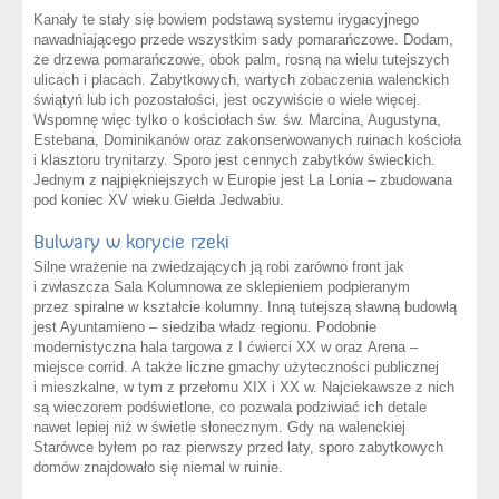
Kanały te stały się bowiem podstawą systemu irygacyjnego
nawadniającego przede wszystkim sady pomarańczowe. Dodam,
że drzewa pomarańczowe, obok palm, rosną na wielu tutejszych
ulicach i placach. Zabytkowych, wartych zobaczenia walenckich
świątyń lub ich pozostałości, jest oczywiście o wiele więcej.
Wspomnę więc tylko o kościołach św. św. Marcina, Augustyna,
Estebana, Dominikanów oraz zakonserwowanych ruinach kościoła
i klasztoru trynitarzy. Sporo jest cennych zabytków świeckich.
Jednym z najpiękniejszych w Europie jest La Lonia – zbudowana
pod koniec XV wieku Giełda Jedwabiu.
Bulwary w korycie rzeki
Silne wrażenie na zwiedzających ją robi zarówno front jak
i zwłaszcza Sala Kolumnowa ze sklepieniem podpieranym
przez spiralne w kształcie kolumny. Inną tutejszą sławną budowlą
jest Ayuntamieno – siedziba władz regionu. Podobnie
modernistyczna hala targowa z I ćwierci XX w oraz Arena –
miejsce corrid. A także liczne gmachy użyteczności publicznej
i mieszkalne, w tym z przełomu XIX i XX w. Najciekawsze z nich
są wieczorem podświetlone, co pozwala podziwiać ich detale
nawet lepiej niż w świetle słonecznym. Gdy na walenckiej
Starówce byłem po raz pierwszy przed laty, sporo zabytkowych
domów znajdowało się niemal w ruinie.