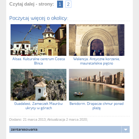
Czytaj dalej - strony:
1
2
Poczytaj więcej o okolicy:
Altea. Kulturalne centrum Costa
Walencja. Antyczne korzenie,
Blnca
mauretańskie piętno
Guadalest. Zameczek Maurów
Benidorm. Drapacze chmur ponad
ukryty w górach
plażą
Dodano: 21 marca 2013; Aktualizacja 2 marca 2020;
zainteresowania: