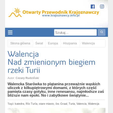
Strona główna
Świat
Europa
Hiszpania
Walencja
Walencja
Walencja. Nad zmienionym biegiem rzeki Turii
Nad zmienionym biegiem
rzeki Turii
Autor:
Cezary Rudziński
Walencka Starówka to plątanina przeważnie wąskich
uliczek z kilkupiętrowymi domami, z których część
pamięta czasy gotyku, inne renesansu, najmłodsze zaś
bliższe nam epoki. No i zabytkowe świątynie...
Tagi:
katedra
,
Río Turía
,
stare miasto
,
św. Graal
,
Turia
,
Valencia
,
Walencja