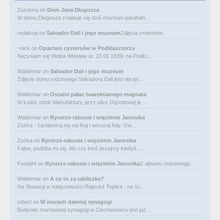
Zuzanna
on
Dom Jana Długosza
W domu Długosza znajduje się dziś muzeum parafialn…
redakcja
on
Salvador Dali i jego muzeum
Zdjęcia zmienione.
~nick
on
Opactwo cystersów w Podklasztorzu
Nazywam się Wełpa Wiesław ur. 23 06 1936r na Podkl…
Waldemar
on
Salvador Dali i jego muzeum
Zdjęcie domu rodzinnego Salvadora Dali jest obcięt…
Waldemar
on
Ostatni pałac bawełnianego magnata
W Łodzi, obok Manufaktury, przy ulicy Ogrodowej je…
Waldemar
on
Rycerze-rabusie i więzienie Janosika
Zośka - zarejestruj się na flog i wrzucaj foty. Gw…
Zośka
on
Rycerze-rabusie i więzienie Janosika
Fajne, podoba mi się. Ale czy ktoś przejrzy kiedyś…
Fusia84
on
Rycerze-rabusie i więzienie Janosika
Z albumu rodzinnego.
Waldemar
on
A co to za tabliczka?
Na Słowacji w miejscowości Rajecké Teplice , na śc…
robert
on
W murach dawnej synagogi
Budynek murowanej synagogi w Ciechanowcu jest już…