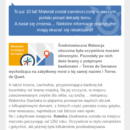
To już 10 lat! Materiał został zamieszczony w naszym
portalu ponad dekadę temu.
A świat się zmienia… Niektóre informacje praktyczne
mogą okazać się nieaktualne!
Średniowieczna Walencja
otoczona była oczywiście murami
obronnymi. Pozostały po nich
dwie bramy z potężnymi
bastionami – Torres de Serranos
wychodząca na zabytkowy most o tej samej nazwie i Torres
de Quart.
A także trzecia, zachodnia, przypominająca bardziej łuk
tryumfalny niż bramę miejską. Na jej szczycie, w miejscu
zarezerwowanym zwykle dla orłów, są rzeźby… nietoperzy.
Walencka Starówka to plątanina przeważnie wąskich uliczek
z kilkupiętrowymi domami, z których część pamięta czasy gotyku,
inne renesansu, najmłodsze zaś bliższe nam epoki.
No i zabytkowe świątynie.
Katedra
zbudowana została na miejscu
meczetu poczynając od 1262 roku. Oczywiście w stylu romańskim
i gotyckim, ale później była kilkakrotnie przebudowywana.