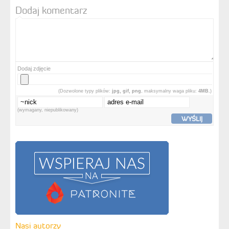
Dodaj komentarz
Dodaj zdjęcie
(Dozwolone typy plików:
jpg, gif, png
, maksymalny waga pliku:
4MB.
)
(wymagany, niepublikowany)
WYŚLIJ
Nasi autorzy