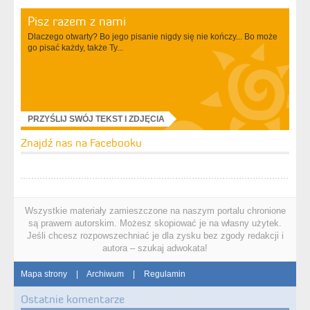
Pisz razem z nami
Dlaczego otwarty? Bo jego pisanie nigdy się nie kończy... Bo może
go pisać każdy, także Ty...
PRZYŚLIJ SWÓJ TEKST I ZDJĘCIA
Znajdź nas na Facebooku
Wszystkie materiały zamieszczone na naszym portalu chronione
są prawem autorskim. Możesz skopiować je na własny użytek.
Jeśli chcesz rozpowszechniać je dla zysku bez zgody redakcji i
autora – szukaj adwokata!
Mapa strony
|
Archiwum
|
Regulamin
Ostatnie komentarze