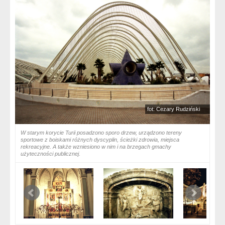
fot: Cezary Rudziński
W starym korycie Turii posadzono sporo drzew, urządzono tereny
sportowe z boiskami różnych dyscyplin, ścieżki zdrowia, miejsca
rekreacyjne. A także wzniesiono w nim i na brzegach gmachy
użyteczności publicznej.