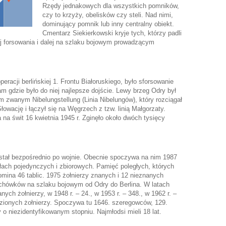
Rzędy jednakowych dla wszystkich pomników,
czy to krzyży, obelisków czy steli. Nad nimi,
dominujący pomnik lub inny centralny obiekt.
Cmentarz Siekierkowski kryje tych, którzy padli
j forsowania i dalej na szlaku bojowym prowadzącym
racji berlińskiej 1. Frontu Białoruskiego, było sforsowanie
tam gdzie było do niej najlepsze dojście. Lewy brzeg Odry był
 zwanym Nibelungstellung (Linia Nibelungów), który rozciągał
łowację i łączył się na Węgrzech z tzw. linią Małgorzaty.
 na świt 16 kwietnia 1945 r. Zginęło około dwóch tysięcy
tał bezpośrednio po wojnie. Obecnie spoczywa na nim 1987
iłach pojedynczych i zbiorowych. Pamięć poległych, których
mina 46 tablic. 1975 żołnierzy znanych i 12 nieznanych
ochówków na szlaku bojowym od Odry do Berlina. W latach
h żołnierzy, w 1948 r. – 24., w 1953 r. – 348., w 1962 r. –
alezionych żołnierzy. Spoczywa tu 1646. szeregowców, 129.
y o niezidentyfikowanym stopniu. Najmłodsi mieli 18 lat.