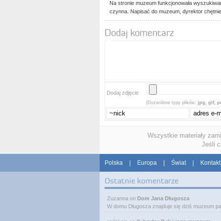
Na stronie muzeum funkcjonowała wyszukiwark
czynna. Napisać do muzeum, dyrektor chętni
Dodaj komentarz
Dodaj zdjęcie
(Dozwolone typy plików:
jpg, gif, 
Wszystkie materiały zam
Jeśli 
Polska
|
Europa
|
Świat
|
Kontakt
Ostatnie komentarze
Zuzanna
on
Dom Jana Długosza
W domu Długosza znajduje się dziś muzeum pa