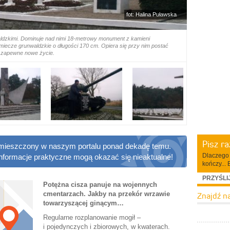
fot: Halina Puławska
ldzkimi. Dominuje nad nimi 18-metrowy monument z kamieni
iecze grunwaldzkie o długości 170 cm. Opiera się przy nim postać
a zapewne nowe życie.
Pisz r
 zamieszczony w naszym portalu ponad dekadę temu.
Dlaczego 
informacje praktyczne mogą okazać się nieaktualne!
kończy... 
PRZYŚLI
Potężna cisza panuje na wojennych
cmentarzach. Jakby na przekór wrzawie
Znajdź n
towarzyszącej ginącym…
Regularne rozplanowanie mogił –
i pojedynczych i zbiorowych, w kwaterach.