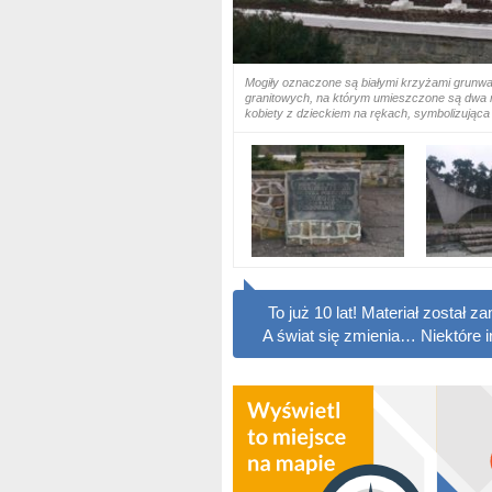
Mogiły oznaczone są białymi krzyżami grunwa
granitowych, na którym umieszczone są dwa m
kobiety z dzieckiem na rękach, symbolizując
To już 10 lat! Materiał został
A świat się zmienia… Niektóre 