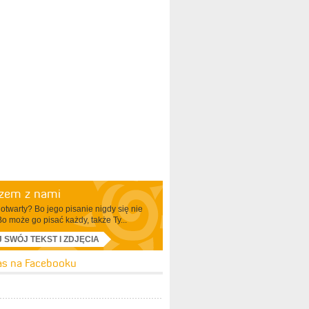
azem z nami
otwarty? Bo jego pisanie nigdy się nie
Bo może go pisać każdy, także Ty...
J SWÓJ TEKST I ZDJĘCIA
as na Facebooku