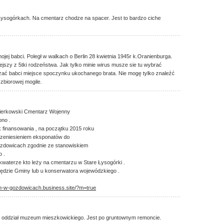
ysogórkach. Na cmentarz chodze na spacer. Jest to bardzo ciche
ojej babci. Poległ w walkach o Berlin 28 kwietnia 1945r k.Oranienburga.
niejszy z 5tki rodzeństwa. Jak tylko minie wirus musze sie tu wybrać
zać babci miejsce spoczynku ukochanego brata. Nie mogę tylko znaleźć
zbiorowej mogile.
kierkowski Cmentarz Wojenny
no .
 finansowania , na początku 2015 roku
 przeniesieniem eksponatów do
zdowicach zgodnie ze stanowiskiem
 .
waterze kto leży na cmentarzu w Stare Łysogórki .
ędzie Gminy lub u konserwatora wojewódzkiego .
h-w-gozdowicach.business.site/?m=true
o oddział muzeum mieszkowickiego. Jest po gruntownym remoncie.