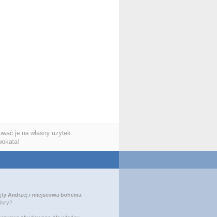
wać je na własny użytek.
wokata!
ęty Andrzej i miejscowa bohema
dury?