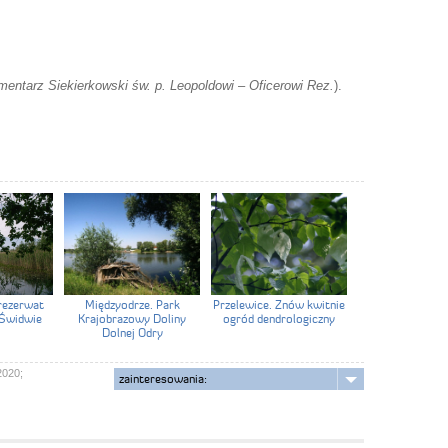
entarz Siekierkowski św. p. Leopoldowi – Oficerowi Rez.
).
 rezerwat
Międzyodrze. Park
Przelewice. Znów kwitnie
 Świdwie
Krajobrazowy Doliny
ogród dendrologiczny
Dolnej Odry
2020;
zainteresowania: