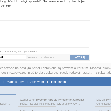
a grobów. Można było sprawdzić. Nie mam orientacji czy obecnie jest
e pomoże.
png
, maksymalny waga pliku:
4MB.
)
WYŚLIJ
(wymagany, niepublikowany)
ieszczone na naszym portalu chronione są prawem autorskim. Możesz skopio
chcesz rozpowszechniać je dla zysku bez zgody redakcji i autora – szukaj ad
|
Mapa strony
|
Archiwum
|
Regulamin
Waldemar
on
Rycerze-rabusie i więzienie Janosika
MW
on
Świ
rafialn…
Zośka - zarejestruj się na flog i wrzucaj foty. Gw…
Co to za bz