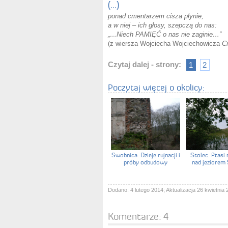
(…)
ponad cmentarzem cisza płynie,
a w niej – ich głosy, szepczą do nas:
„…Niech PAMIĘĆ o nas nie zaginie…”
(z wiersza Wojciecha Wojciechowicza
Cm
Czytaj dalej - strony:
1
2
Poczytaj więcej o okolicy:
Swobnica. Dzieje rujnacji i
Stolec. Ptasi
próby odbudowy
nad jeziorem
Dodano: 4 lutego 2014; Aktualizacja 26 kwietnia 
Komentarze:
4