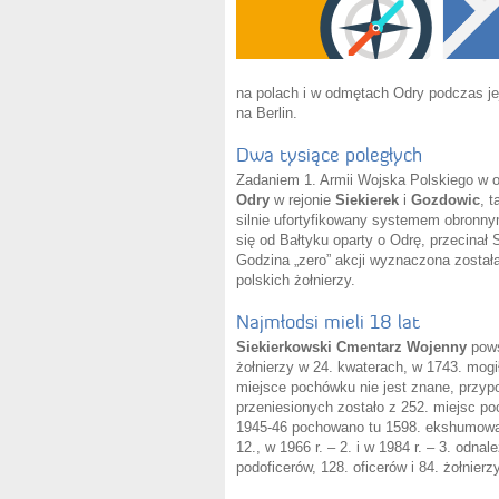
na polach i w odmętach Odry podczas je
na Berlin.
Dwa tysiące poległych
Zadaniem 1. Armii Wojska Polskiego w ope
Odry
w rejonie
Siekierek
i
Gozdowic
, 
silnie ufortyfikowany systemem obronnym
się od Bałtyku oparty o Odrę, przecinał S
Godzina „zero” akcji wyznaczona została
polskich żołnierzy.
Najmłodsi mieli 18 lat
Siekierkowski Cmentarz Wojenny
pows
żołnierzy w 24. kwaterach, w 1743. mog
miejsce pochówku nie jest znane, przypo
przeniesionych zostało z 252. miejsc p
1945-46 pochowano tu 1598. ekshumowanyc
12., w 1966 r. – 2. i w 1984 r. – 3. odn
podoficerów, 128. oficerów i 84. żołnierz