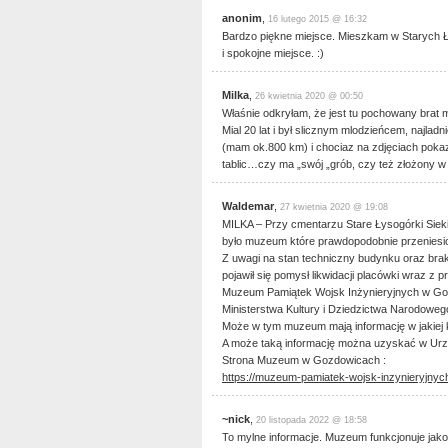
anonim
,
16 lutego 2015 @ 16:32
Bardzo piękne miejsce. Mieszkam w Starych Ł
i spokojne miejsce. :)
Milka
,
26 kwietnia 2020 @ 00:50
Właśnie odkryłam, że jest tu pochowany brat m
Mial 20 lat i był slicznym mlodzieńcem, najlad
(mam ok.800 km) i chociaz na zdjęciach poka
tablic…czy ma „swój „grób, czy też złożony w 
Waldemar
,
27 kwietnia 2020 @ 19:08
MILKA – Przy cmentarzu Stare Łysogórki Sie
było muzeum które prawdopodobnie przeniesio
Z uwagi na stan techniczny budynku oraz brak
pojawił się pomysł likwidacji placówki wraz z
Muzeum Pamiątek Wojsk Inżynieryjnych w Go
Ministerstwa Kultury i Dziedzictwa Narodowego
Może w tym muzeum mają informację w jakiej k
A może taką informację można uzyskać w Urz
Strona Muzeum w Gozdowicach :
https://muzeum-pamiatek-wojsk-inzynieryjnyc
~nick
,
20 listopada 2022 @ 18:58
To mylne informacje. Muzeum funkcjonuje jak