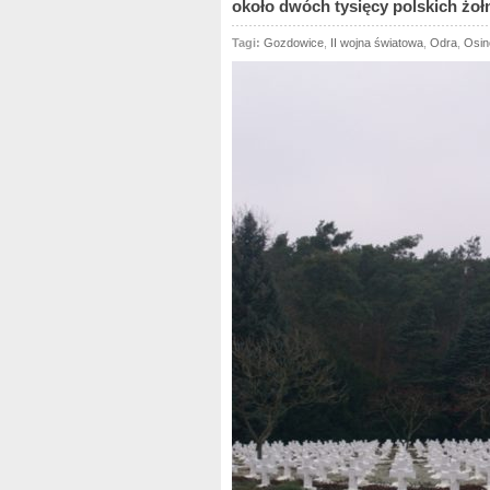
około dwóch tysięcy polskich żołn
Tagi:
Gozdowice
,
II wojna światowa
,
Odra
,
Osin