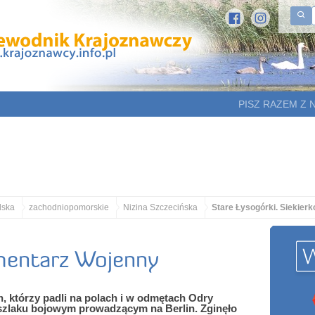
PISZ RAZEM Z 
lska
zachodniopomorskie
Nizina Szczecińska
Stare Łysogórki. Siekie
mentarz Wojenny
h, którzy padli na polach i w odmętach Odry
a szlaku bojowym prowadzącym na Berlin. Zginęło