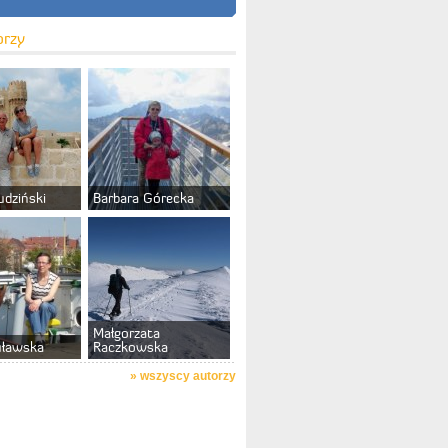
orzy
udziński
Barbara Górecka
Małgorzata
uławska
Raczkowska
»
wszyscy autorzy