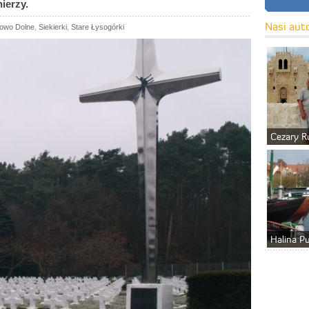
ierzy.
Nasi aut
owo Dolne
,
Siekierki
,
Stare Łysogórki
Cezary R
Halina P