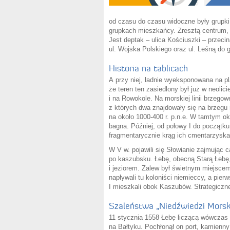
od czasu do czasu widoczne były grupki 
grupkach mieszkańcy. Zresztą centrum, r
Jest deptak – ulica Kościuszki – przeci
ul. Wojska Polskiego oraz ul. Leśną do 
Historia na tablicach
A przy niej, ładnie wyeksponowana na pl
że teren ten zasiedlony był już w neoli
i na Rowokole. Na morskiej linii brzegow
z których dwa znajdowały się na brzegu 
na około 1000-400 r. p.n.e. W tamtym okr
bagna. Później, od połowy I do początku 
fragmentarycznie krąg ich cmentarzyska
W V w. pojawili się Słowianie zajmując
po kaszubsku. Łebę, obecną Starą Łebę,
i jeziorem. Zalew był świetnym miejscem
napływali tu koloniści niemieccy, a pie
I mieszkali obok Kaszubów. Strategiczne 
Szaleństwa „Niedźwiedzi Morsk
11 stycznia 1558 Łebę liczącą wówczas 
na Bałtyku. Pochłonął on port, kamienny 