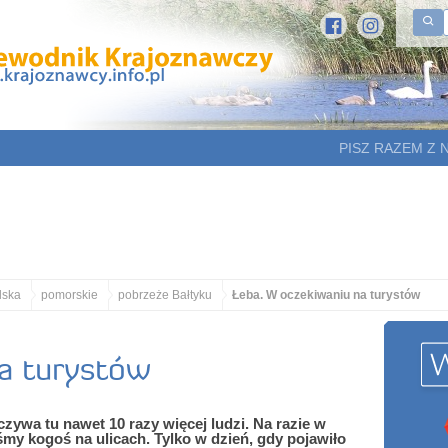
PISZ RAZEM Z 
lska
pomorskie
pobrzeże Bałtyku
Łeba. W oczekiwaniu na turystów
a turystów
zywa tu nawet 10 razy więcej ludzi. Na razie w
śmy kogoś na ulicach. Tylko w dzień, gdy pojawiło