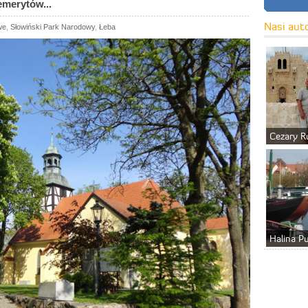
emerytów...
Nasi aut
we
,
Słowiński Park Narodowy
,
Łeba
Cezary R
Halina P