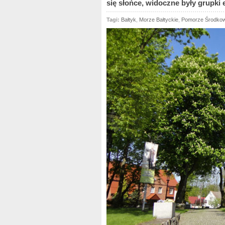
się słońce, widoczne były grupki 
Tagi:
Bałtyk
,
Morze Bałtyckie
,
Pomorze Środko