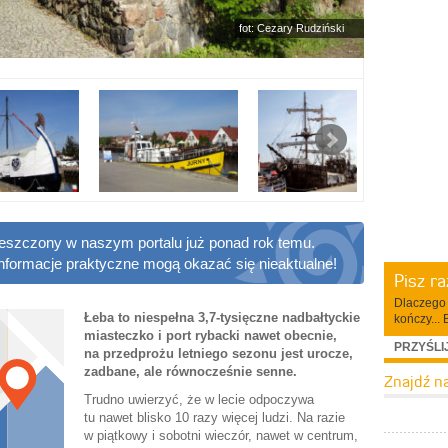
fot: Cezary Rudziński
ieszczony w naszym portalu już ponad rok temu.
informacje praktyczne mogą okazać się nieaktualne!
Pisz r
Dlaczego 
Łeba to niespełna 3,7-tysięczne nadbałtyckie
kończy... 
miasteczko i port rybacki nawet obecnie,
PRZYŚLI
na przedprożu letniego sezonu jest urocze,
zadbane, ale równocześnie senne.
Znajdź n
Trudno uwierzyć, że w lecie odpoczywa
tu nawet blisko 10 razy więcej ludzi. Na razie
w piątkowy i sobotni wieczór, nawet w centrum,