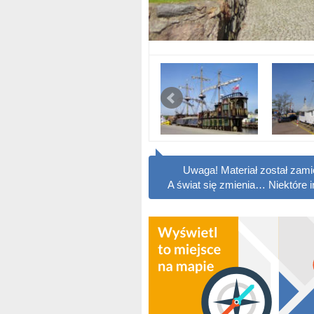
Uwaga! Materiał został zam
A świat się zmienia… Niektóre 