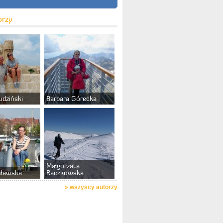
orzy
udziński
Barbara Górecka
Małgorzata
uławska
Raczkowska
»
wszyscy autorzy