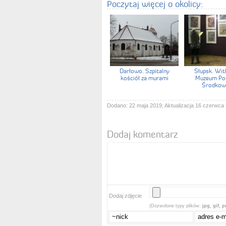
Poczytaj więcej o okolicy:
Darłowo. Szpitalny
Słupsk. Wit
kościół za murami
Muzeum Po
Środkow
Dodano: 22 maja 2019; Aktualizacja 16 czerwca
Dodaj komentarz
Dodaj zdjęcie
(Dozwolone typy plików:
jpg, gif, 