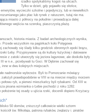
rzadko spotykaliśmy kogoś na ulicach.
Tylko w dzień, gdy pojawiło się słońce,
emerytów, wycieczki szkolne i pojedynczy, lub w niewielkich
ozumianego jako plac lub rynek z ratuszem, tutaj nie ma.
nająca miasto z północy na południe i prowadząca dalej
głównego wejścia na szeroką, piaszczystą plażę.
anszach, historia miasta. Z badań archeologicznych wynika,
cie. Przede wszystkim na pagórkach koło Potęgowa
ej zachowały się ślady kilku grodzisk obronnych epoki brązu,
rzeki Łeby. Przypisywane są do kultury łużyckiej i datowane
esie z zatoki utworzyły się jeziora lagunowe, ale dookoła były
III w n.e., przebywali tu Goci. W Dębinie zachował się
, inne w dwu kolejnych miejscach.
 całe nadmorskie wybrzeże. Byli to Pomorzanie mówiący
 założyli prawdopodobnie w VIII w na mierzei między morzem
 połowu ryb, a pierwsi mieszkańcy byli rybakami. Od XIII w.
rwsza pisana wzmianka o Łebie pochodzi z roku 1282.
położenie tej osady u ujścia rzeki, docenili dopiero Krzyżacy.
ich”
blisko 50 domów, zniszczył całkowicie wielki sztorm
kościół św. Mikołaja, patrona rybaków, żeglarzy i. piratów