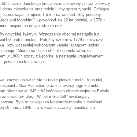
w 1361 r. przez duńskiego króla), wzmiankowany po raz pierwszy
 i domy mieszkalne oraz łodzie i inny sprzęt rybacki. Cofające
by, przesuwając jej ujście 1,5 km na wschód. Gdy podobny,
edziami Morskimi” – powtórzył się 12 lat później, w 1570 r.,
nne miejsce po drugiej stronie rzeki.
w gotyckiej świątyni. Wznoszenie obecnej nastąpiło już
ół był protestanckim. Potężny sztorm w 1779 r. zniszczył
owę, przy wcześniej wykopanym kanale łączącym jezioro
ojennego. Miasto na blisko sto lat ogarnęła wówczas
em w 1869 r. szosy z Lęborka, a następnie uregulowaniem
 r. połączenia kolejowego.
, zaczęli pojawiać się tu także pierwsi turyści. A po niej,
resjonista Max Pechstein oraz inni twórcy tego kierunku.
 stąd Niemców w 1945 r. W końcowym okresie wojny na Bałtyku
zez sowietów, okręt „Wilhelm Gustloff” ewakuujący
zerwoną. Była to największa katastrofa morska z cywilami
ły10 marca 1945 r., a w kwietniu zaczęli osiedlać się