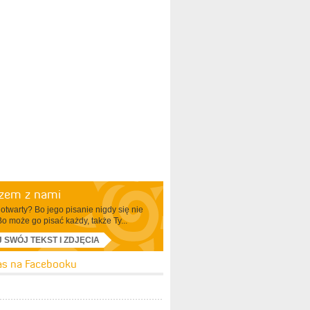
azem z nami
otwarty? Bo jego pisanie nigdy się nie
Bo może go pisać każdy, także Ty...
J SWÓJ TEKST I ZDJĘCIA
as na Facebooku