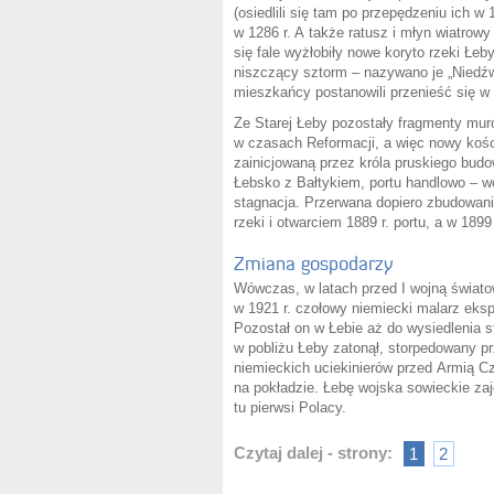
(osiedlili się tam po przepędzeniu ich 
w 1286 r. A także ratusz i młyn wiatrowy
się fale wyżłobiły nowe koryto rzeki Łe
niszczący sztorm – nazywano je „Niedźwi
mieszkańcy postanowili przenieść się w i
Ze Starej Łeby pozostały fragmenty muró
w czasach Reformacji, a więc nowy kości
zainicjowaną przez króla pruskiego bud
Łebsko z Bałtykiem, portu handlowo – w
stagnacja. Przerwana dopiero zbudowani
rzeki i otwarciem 1889 r. portu, a w 1899
Zmiana gospodarzy
Wówczas, w latach przed I wojną światową
w 1921 r. czołowy niemiecki malarz eksp
Pozostał on w Łebie aż do wysiedlenia
w pobliżu Łeby zatonął, storpedowany pr
niemieckich uciekinierów przed Armią C
na pokładzie. Łebę wojska sowieckie zaję
tu pierwsi Polacy.
Czytaj dalej - strony:
1
2