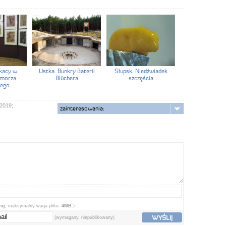
kacy w
Ustka. Bunkry Baterii
Słupsk. Niedźwiadek
morza
Blüchera
szczęścia
ego
 2019;
zainteresowania:
png
, maksymalny waga pliku:
4MB.
)
WYŚLIJ
(wymagany, niepublikowany)