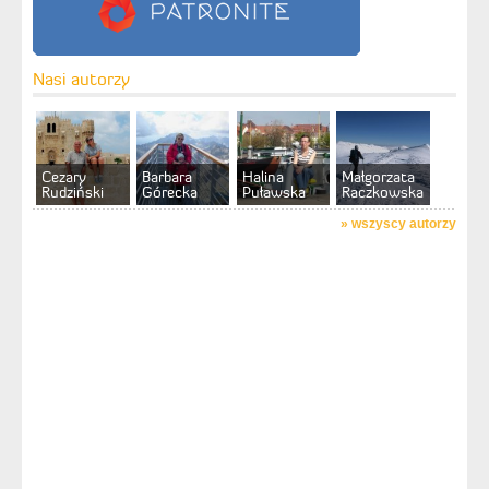
Nasi autorzy
Cezary
Barbara
Halina
Małgorzata
Rudziński
Górecka
Puławska
Raczkowska
»
wszyscy autorzy