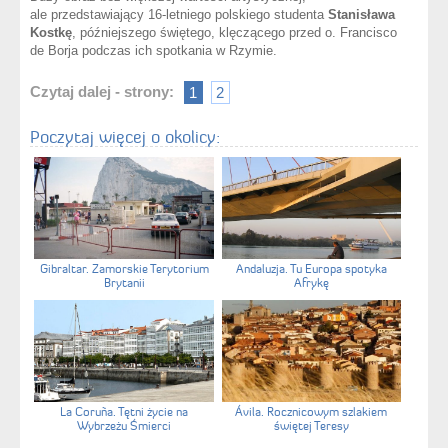
ale przedstawiający 16-letniego polskiego studenta
Stanisława
Kostkę
, późniejszego świętego, klęczącego przed o. Francisco
de Borja podczas ich spotkania w Rzymie.
Czytaj dalej - strony:
1
2
Poczytaj więcej o okolicy:
Gibraltar. Zamorskie Terytorium
Andaluzja. Tu Europa spotyka
Brytanii
Afrykę
La Coruña. Tętni życie na
Ávila. Rocznicowym szlakiem
Wybrzeżu Śmierci
świętej Teresy