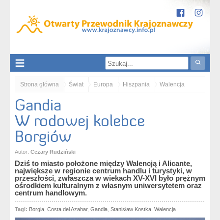
Strona główna
Świat
Europa
Hiszpania
Walencja
Gandia
Gandia. W rodowej kolebce Borgiów
W rodowej kolebce
Borgiów
Autor:
Cezary Rudziński
Dziś to miasto położone między Walencją i Alicante,
największe w regionie centrum handlu i turystyki, w
przeszłości, zwłaszcza w wiekach XV-XVI było prężnym
ośrodkiem kulturalnym z własnym uniwersytetem oraz
centrum handlowym.
Tagi:
Borgia
,
Costa del Azahar
,
Gandia
,
Stanisław Kostka
,
Walencja