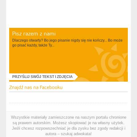
Pisz razem z nami
Dlaczego otwarty? Bo jego pisanie nigdy się nie kończy... Bo może
go pisać każdy, także Ty...
PRZYŚLIJ SWÓJ TEKST I ZDJĘCIA
Znajdź nas na Facebooku
Wszystkie materiały zamieszczone na naszym portalu chronione
są prawem autorskim. Możesz skopiować je na własny użytek.
Jeśli chcesz rozpowszechniać je dla zysku bez zgody redakcji i
autora – szukaj adwokata!