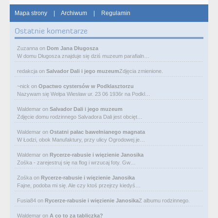
Mapa strony
|
Archiwum
|
Regulamin
Ostatnie komentarze
Zuzanna
on
Dom Jana Długosza
W domu Długosza znajduje się dziś muzeum parafialn…
redakcja
on
Salvador Dali i jego muzeum
Zdjęcia zmienione.
~nick
on
Opactwo cystersów w Podklasztorzu
Nazywam się Wełpa Wiesław ur. 23 06 1936r na Podkl…
Waldemar
on
Salvador Dali i jego muzeum
Zdjęcie domu rodzinnego Salvadora Dali jest obcięt…
Waldemar
on
Ostatni pałac bawełnianego magnata
W Łodzi, obok Manufaktury, przy ulicy Ogrodowej je…
Waldemar
on
Rycerze-rabusie i więzienie Janosika
Zośka - zarejestruj się na flog i wrzucaj foty. Gw…
Zośka
on
Rycerze-rabusie i więzienie Janosika
Fajne, podoba mi się. Ale czy ktoś przejrzy kiedyś…
Fusia84
on
Rycerze-rabusie i więzienie Janosika
Z albumu rodzinnego.
Waldemar
on
A co to za tabliczka?