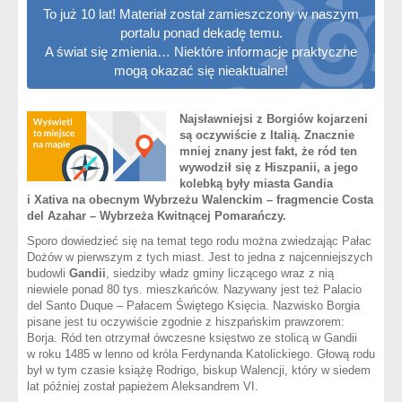
To już 10 lat! Materiał został zamieszczony w naszym
portalu ponad dekadę temu.
A świat się zmienia… Niektóre informacje praktyczne
mogą okazać się nieaktualne!
Najsławniejsi z Borgiów kojarzeni
są oczywiście z Italią. Znacznie
mniej znany jest fakt, że ród ten
wywodził się z Hiszpanii, a jego
kolebką były miasta Gandia
i Xativa na obecnym Wybrzeżu Walenckim – fragmencie Costa
del Azahar – Wybrzeża Kwitnącej Pomarańczy.
Sporo dowiedzieć się na temat tego rodu można zwiedzając Pałac
Dożów w pierwszym z tych miast. Jest to jedna z najcenniejszych
budowli
Gandii
, siedziby władz gminy liczącego wraz z nią
niewiele ponad 80 tys. mieszkańców. Nazywany jest też Palacio
del Santo Duque – Pałacem Świętego Księcia. Nazwisko Borgia
pisane jest tu oczywiście zgodnie z hiszpańskim prawzorem:
Borja. Ród ten otrzymał ówczesne księstwo ze stolicą w Gandii
w roku 1485 w lenno od króla Ferdynanda Katolickiego. Głową rodu
był w tym czasie książę Rodrigo, biskup Walencji, który w siedem
lat później został papieżem Aleksandrem VI.