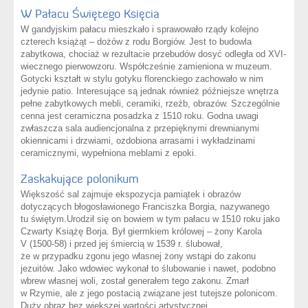
W Pałacu Świętego Księcia
W gandyjskim pałacu mieszkało i sprawowało rządy kolejno
czterech książąt – dożów z rodu Borgiów. Jest to budowla
zabytkowa, chociaż w rezultacie przebudów dosyć odległa od XVI-
wiecznego pierwowzoru. Współcześnie zamieniona w muzeum.
Gotycki kształt w stylu gotyku florenckiego zachowało w nim
jedynie patio. Interesujące są jednak również późniejsze wnętrza
pełne zabytkowych mebli, ceramiki, rzeźb, obrazów. Szczególnie
cenna jest ceramiczna posadzka z 1510 roku. Godna uwagi
zwłaszcza sala audiencjonalna z przepięknymi drewnianymi
okiennicami i drzwiami, ozdobiona arrasami i wykładzinami
ceramicznymi, wypełniona meblami z epoki.
Zaskakujące polonikum
Większość sal zajmuje ekspozycja pamiątek i obrazów
dotyczących błogosławionego Franciszka Borgia, nazywanego
tu świętym.Urodził się on bowiem w tym pałacu w 1510 roku jako
Czwarty Książę Borja. Był giermkiem królowej – żony Karola
V (1500-58) i przed jej śmiercią w 1539 r. ślubował,
że w przypadku zgonu jego własnej żony wstąpi do zakonu
jezuitów. Jako wdowiec wykonał to ślubowanie i nawet, podobno
wbrew własnej woli, został generałem tego zakonu. Zmarł
w Rzymie, ale z jego postacią związane jest tutejsze polonicom.
Duży obraz bez większej wartości artystycznej,