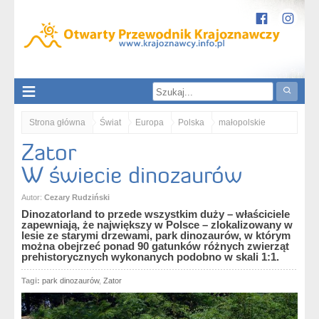
Strona główna
Świat
Europa
Polska
małopolskie
Zator
Ziemia Krakowska
Zator. W świecie dinozaurów
W świecie dinozaurów
Autor:
Cezary Rudziński
Dinozatorland to przede wszystkim duży – właściciele
zapewniają, że największy w Polsce – zlokalizowany w
lesie ze starymi drzewami, park dinozaurów, w którym
można obejrzeć ponad 90 gatunków różnych zwierząt
prehistorycznych wykonanych podobno w skali 1:1.
Tagi:
park dinozaurów
,
Zator