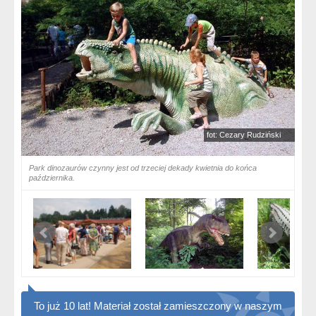
fot: Cezary Rudziński
Park dinozaurów czynny jest od trzeciej dekady kwietnia do końca
października.
To już 10 lat! Materiał został zamieszczony w naszym