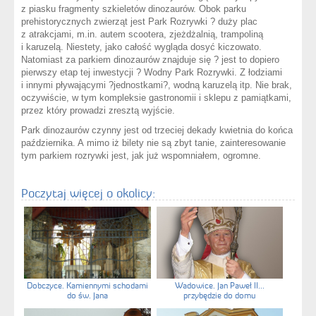
z piasku fragmenty szkieletów dinozaurów. Obok parku
prehistorycznych zwierząt jest Park Rozrywki ? duży plac
z atrakcjami, m.in. autem scootera, zjeżdżalnią, trampoliną
i karuzelą. Niestety, jako całość wygląda dosyć kiczowato.
Natomiast za parkiem dinozaurów znajduje się ? jest to dopiero
pierwszy etap tej inwestycji ? Wodny Park Rozrywki. Z łodziami
i innymi pływającymi ?jednostkami?, wodną karuzelą itp. Nie brak,
oczywiście, w tym kompleksie gastronomii i sklepu z pamiątkami,
przez który prowadzi zresztą wyjście.
Park dinozaurów czynny jest od trzeciej dekady kwietnia do końca
października. A mimo iż bilety nie są zbyt tanie, zainteresowanie
tym parkiem rozrywki jest, jak już wspomniałem, ogromne.
Poczytaj więcej o okolicy:
Dobczyce. Kamiennymi schodami
Wadowice. Jan Paweł II...
do św. Jana
przybędzie do domu