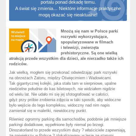
portalu ponad dekadę temu.
A świat się zmienia… Niektóre informacje praktyczne
mogą okazać się nieaktualne!
Mnożą się nam w Polsce parki
rozrywki wykorzystujące,
spopularyzowane w filmach
i telewizji, zwierzęta
prehistoryczne. Są one wielką
atrakcją przede wszystkim dla dzieci, ale nierzadko także ich
rodziców.
Jak wielką, mogłem się przekonać odwiedzając park rozrywki
na obrzeżach Zatoru, między Oświęcimiem i Wadowicami.
Tak gigantycznej kolejki, jaka stała tam w sierpniowe, upalne
niedzielne południe do kas biletowych, nie widziałem nigdzie
od wielu lat. Nie udało mi się jej sfotografować w całości,
gdyż przy próbie zrobienia zdjęcia w taki sposób, aby widoczne
było wejście do tego kompleksu, widoczny nad nim napis
zamieniał się w maleńki, niewidoczny punkt.
Również ogromny parking dla samochodów, podobnie jak mniejsze
parkingi dodatkowe, wypełnione były niemal po brzegi.
Dinozatorland to przede wszystkim duży ? właściciele zapewniają,
że największy w Polsce ? zlokalizowany w lesie ze starymi