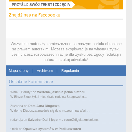
PRZYŚLIJ SWÓJ TEKST I ZDJĘCIA
Znajdź nas na Facebooku
Wszystkie materiały zamieszczone na naszym portalu chronione
są prawem autorskim. Możesz skopiować je na własny użytek.
Jeśli chcesz rozpowszechniać je dla zysku bez zgody redakcji i
autora – szukaj adwokata!
Mapa strony
|
Archiwum
|
Regulamin
Ostatnie komentarze
Wnuk ,,Boruty"
on
Werteba, jaskinia pełna historii
W Bilcze Złote żyła i mieszkała rodzina Szagowskic…
Zuzanna
on
Dom Jana Długosza
W domu Długosza znajduje się dziś muzeum parafialn…
redakcja
on
Salvador Dali i jego muzeum
Zdjęcia zmienione.
~nick
on
Opactwo cystersów w Podklasztorzu