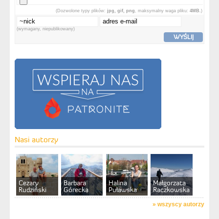
(Dozwolone typy plików:
jpg, gif, png
, maksymalny waga pliku:
4MB.
)
(wymagany, niepublikowany)
WYŚLIJ
Nasi autorzy
Cezary
Barbara
Halina
Małgorzata
Rudziński
Górecka
Puławska
Raczkowska
»
wszyscy autorzy