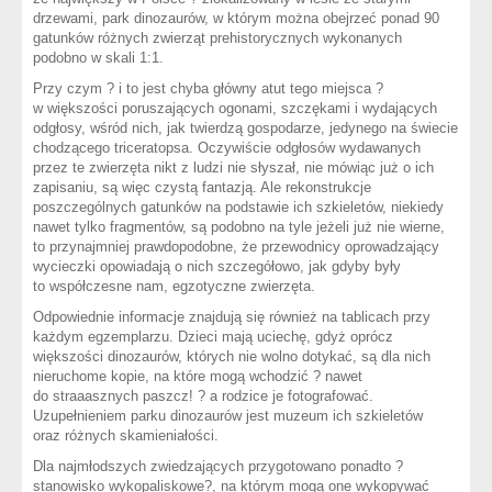
drzewami, park dinozaurów, w którym można obejrzeć ponad 90
gatunków różnych zwierząt prehistorycznych wykonanych
podobno w skali 1:1.
Przy czym ? i to jest chyba główny atut tego miejsca ?
w większości poruszających ogonami, szczękami i wydających
odgłosy, wśród nich, jak twierdzą gospodarze, jedynego na świecie
chodzącego triceratopsa. Oczywiście odgłosów wydawanych
przez te zwierzęta nikt z ludzi nie słyszał, nie mówiąc już o ich
zapisaniu, są więc czystą fantazją. Ale rekonstrukcje
poszczególnych gatunków na podstawie ich szkieletów, niekiedy
nawet tylko fragmentów, są podobno na tyle jeżeli już nie wierne,
to przynajmniej prawdopodobne, że przewodnicy oprowadzający
wycieczki opowiadają o nich szczegółowo, jak gdyby były
to współczesne nam, egzotyczne zwierzęta.
Odpowiednie informacje znajdują się również na tablicach przy
każdym egzemplarzu. Dzieci mają uciechę, gdyż oprócz
większości dinozaurów, których nie wolno dotykać, są dla nich
nieruchome kopie, na które mogą wchodzić ? nawet
do straaasznych paszcz! ? a rodzice je fotografować.
Uzupełnieniem parku dinozaurów jest muzeum ich szkieletów
oraz różnych skamieniałości.
Dla najmłodszych zwiedzających przygotowano ponadto ?
stanowisko wykopaliskowe?, na którym mogą one wykopywać