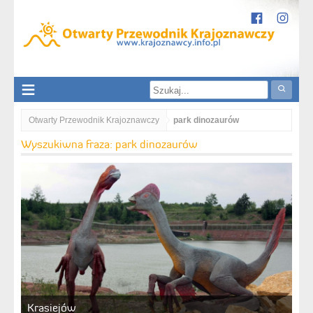
Otwarty Przewodnik Krajoznawczy
park dinozaurów
Wyszukiwna fraza: park dinozaurów
Krasiejów