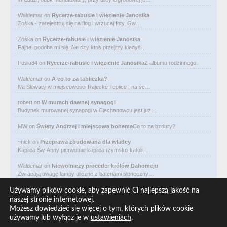
Waldemar
on
Rycerze-rabusie i więzienie Janosika
Zośka - zarejestruj się na flog i wrzucaj foty. Gw…
Zośka
on
Rycerze-rabusie i więzienie Janosika
Fajne, podoba mi się. Ale czy ktoś przejrzy kiedyś…
Fusia84
on
Rycerze-rabusie i więzienie Janosika
Z albumu rodzinnego.
Waldemar
on
A co to za tabliczka?
Na Słowacji w miejscowości Rajecké Teplice , na śc…
robert
on
W murach dawnej synagogi
Budynek murowanej synagogi w Ciechanowcu jest już…
MW
on
Święty Andrzej i miejscowa bohema
Co to za bzdury?
~nick
on
Przeprawa zbudowana dla władcy
Kaplica Św. Anny pierwotnie kaplica rzymsko-katoli…
Waldemar
on
Niewolniczy proceder królów Dahomeju
Zwracają uwagę lampy uliczne z bateriami słoneczny…
Waldemar
on
Adam Asnyk. Poeta z mojego miasta
Używamy plików cookie, aby zapewnić Ci najlepszą jakość na
CIEKAWOSTKA że pod banderą Malty pływa statek m/v…
naszej stronie internetowej.
Możesz dowiedzieć się więcej o tym, których plików cookie
Waldemar
on
Historia na Wawelskim Wzgórzu
używamy lub wyłącz je w
ustawieniach
.
Michał Bogoria Skotnicki (1775–1808). Portret Mich…