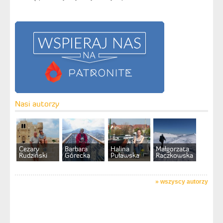
Nasi autorzy
Cezary
Barbara
Halina
Małgorzata
Rudziński
Górecka
Puławska
Raczkowska
»
wszyscy autorzy