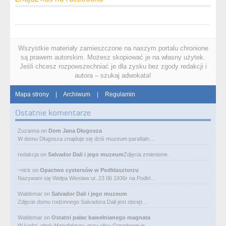
Wszystkie materiały zamieszczone na naszym portalu chronione
są prawem autorskim. Możesz skopiować je na własny użytek.
Jeśli chcesz rozpowszechniać je dla zysku bez zgody redakcji i
autora – szukaj adwokata!
Mapa strony
|
Archiwum
|
Regulamin
Ostatnie komentarze
Zuzanna
on
Dom Jana Długosza
W domu Długosza znajduje się dziś muzeum parafialn…
redakcja
on
Salvador Dali i jego muzeum
Zdjęcia zmienione.
~nick
on
Opactwo cystersów w Podklasztorzu
Nazywam się Wełpa Wiesław ur. 23 06 1936r na Podkl…
Waldemar
on
Salvador Dali i jego muzeum
Zdjęcie domu rodzinnego Salvadora Dali jest obcięt…
Waldemar
on
Ostatni pałac bawełnianego magnata
W Łodzi, obok Manufaktury, przy ulicy Ogrodowej je…