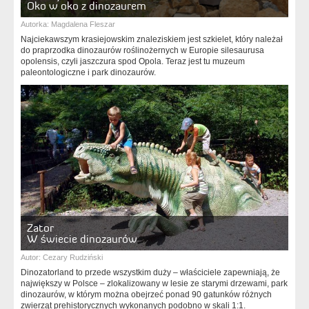
Oko w oko z dinozaurem
Autorka:
Magdalena Fleszar
Najciekawszym krasiejowskim znaleziskiem jest szkielet, który należał
do praprzodka dinozaurów roślinożernych w Europie silesaurusa
opolensis, czyli jaszczura spod Opola. Teraz jest tu muzeum
paleontologiczne i park dinozaurów.
Zator
W świecie dinozaurów
Autor:
Cezary Rudziński
Dinozatorland to przede wszystkim duży – właściciele zapewniają, że
największy w Polsce – zlokalizowany w lesie ze starymi drzewami, park
dinozaurów, w którym można obejrzeć ponad 90 gatunków różnych
zwierząt prehistorycznych wykonanych podobno w skali 1:1.