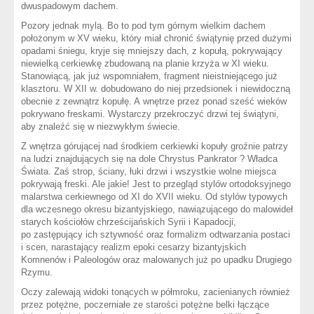
dwuspadowym dachem.
Pozory jednak mylą. Bo to pod tym górnym wielkim dachem
położonym w XV wieku, który miał chronić świątynię przed dużymi
opadami śniegu, kryje się mniejszy dach, z kopułą, pokrywający
niewielką cerkiewkę zbudowaną na planie krzyża w XI wieku.
Stanowiącą, jak już wspomniałem, fragment nieistniejącego już
klasztoru. W XII w. dobudowano do niej przedsionek i niewidoczną
obecnie z zewnątrz kopułę. A wnętrze przez ponad sześć wieków
pokrywano freskami. Wystarczy przekroczyć drzwi tej świątyni,
aby znaleźć się w niezwykłym świecie.
Z wnętrza górującej nad środkiem cerkiewki kopuły groźnie patrzy
na ludzi znajdujących się na dole Chrystus Pankrator ? Władca
Świata. Zaś strop, ściany, łuki drzwi i wszystkie wolne miejsca
pokrywają freski. Ale jakie! Jest to przegląd stylów ortodoksyjnego
malarstwa cerkiewnego od XI do XVII wieku. Od stylów typowych
dla wczesnego okresu bizantyjskiego, nawiązującego do malowideł
starych kościołów chrześcijańskich Syrii i Kapadocji,
po zastępujący ich sztywność oraz formalizm odtwarzania postaci
i scen, narastający realizm epoki cesarzy bizantyjskich
Komnenów i Paleologów oraz malowanych już po upadku Drugiego
Rzymu.
Oczy zalewają widoki tonących w półmroku, zacienianych również
przez potężne, poczerniałe ze starości potężne belki łączące