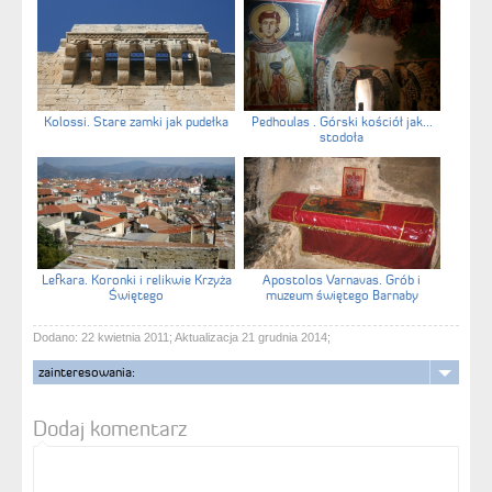
Kolossi. Stare zamki jak pudełka
Pedhoulas . Górski kościół jak...
stodoła
Lefkara. Koronki i relikwie Krzyża
Apostolos Varnavas. Grób i
Świętego
muzeum świętego Barnaby
Dodano: 22 kwietnia 2011; Aktualizacja 21 grudnia 2014;
zainteresowania:
Dodaj komentarz