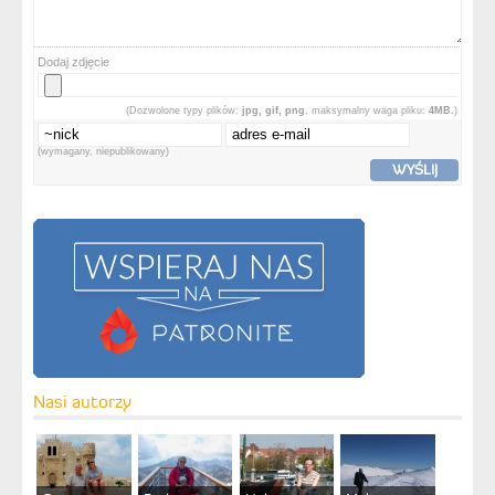
Dodaj zdjęcie
(Dozwolone typy plików:
jpg, gif, png
, maksymalny waga pliku:
4MB.
)
(wymagany, niepublikowany)
WYŚLIJ
Nasi autorzy