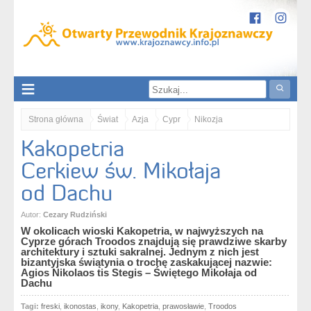
Strona główna
Świat
Azja
Cypr
Nikozja
Kakopetria
Kakopetria. Cerkiew św. Mikołaja od Dachu
Cerkiew św. Mikołaja
od Dachu
Autor:
Cezary Rudziński
W okolicach wioski Kakopetria, w najwyższych na
Cyprze górach Troodos znajdują się prawdziwe skarby
architektury i sztuki sakralnej. Jednym z nich jest
bizantyjska świątynia o trochę zaskakującej nazwie:
Agios Nikolaos tis Stegis – Świętego Mikołaja od
Dachu
Tagi:
freski
,
ikonostas
,
ikony
,
Kakopetria
,
prawosławie
,
Troodos