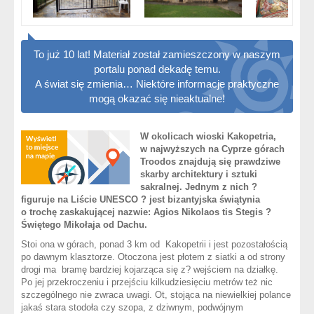
To już 10 lat! Materiał został zamieszczony w naszym
portalu ponad dekadę temu.
A świat się zmienia… Niektóre informacje praktyczne
mogą okazać się nieaktualne!
W okolicach wioski Kakopetria,
w najwyższych na Cyprze górach
Troodos znajdują się prawdziwe
skarby architektury i sztuki
sakralnej. Jednym z nich ?
figuruje na Liście UNESCO ? jest bizantyjska świątynia
o trochę zaskakującej nazwie: Agios Nikolaos tis Stegis ?
Świętego Mikołaja od Dachu.
Stoi ona w górach, ponad 3 km od Kakopetrii i jest pozostałością
po dawnym klasztorze. Otoczona jest płotem z siatki a od strony
drogi ma bramę bardziej kojarząca się z? wejściem na działkę.
Po jej przekroczeniu i przejściu kilkudziesięciu metrów też nic
szczególnego nie zwraca uwagi. Ot, stojąca na niewielkiej polance
jakaś stara stodoła czy szopa, z dziwnym, podwójnym