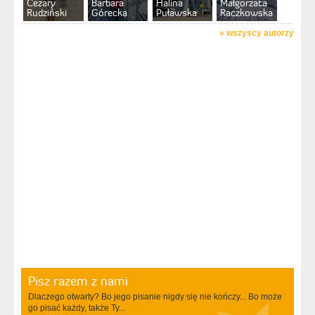
Cezary
Barbara
Halina
Małgorzata
Rudziński
Górecka
Puławska
Raczkowska
»
wszyscy autorzy
Pisz razem z nami
Dlaczego otwarty? Bo jego pisanie nigdy się nie kończy... Bo może
go pisać każdy, także Ty...