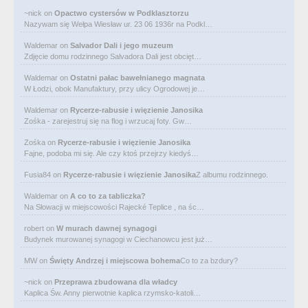
~nick
on
Opactwo cystersów w Podklasztorzu
Nazywam się Wełpa Wiesław ur. 23 06 1936r na Podkl…
Waldemar
on
Salvador Dali i jego muzeum
Zdjęcie domu rodzinnego Salvadora Dali jest obcięt…
Waldemar
on
Ostatni pałac bawełnianego magnata
W Łodzi, obok Manufaktury, przy ulicy Ogrodowej je…
Waldemar
on
Rycerze-rabusie i więzienie Janosika
Zośka - zarejestruj się na flog i wrzucaj foty. Gw…
Zośka
on
Rycerze-rabusie i więzienie Janosika
Fajne, podoba mi się. Ale czy ktoś przejrzy kiedyś…
Fusia84
on
Rycerze-rabusie i więzienie Janosika
Z albumu rodzinnego.
Waldemar
on
A co to za tabliczka?
Na Słowacji w miejscowości Rajecké Teplice , na śc…
robert
on
W murach dawnej synagogi
Budynek murowanej synagogi w Ciechanowcu jest już…
MW
on
Święty Andrzej i miejscowa bohema
Co to za bzdury?
~nick
on
Przeprawa zbudowana dla władcy
Kaplica Św. Anny pierwotnie kaplica rzymsko-katoli…