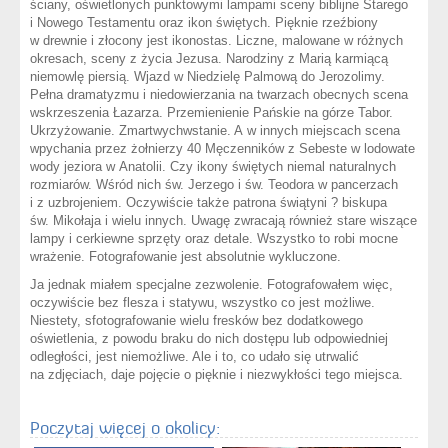
ściany, oświetlonych punktowymi lampami sceny biblijne Starego
i Nowego Testamentu oraz ikon świętych. Pięknie rzeźbiony
w drewnie i złocony jest ikonostas. Liczne, malowane w różnych
okresach, sceny z życia Jezusa. Narodziny z Marią karmiącą
niemowlę piersią. Wjazd w Niedzielę Palmową do Jerozolimy.
Pełna dramatyzmu i niedowierzania na twarzach obecnych scena
wskrzeszenia Łazarza. Przemienienie Pańskie na górze Tabor.
Ukrzyżowanie. Zmartwychwstanie. A w innych miejscach scena
wpychania przez żołnierzy 40 Męczenników z Sebeste w lodowate
wody jeziora w Anatolii. Czy ikony świętych niemal naturalnych
rozmiarów. Wśród nich św. Jerzego i św. Teodora w pancerzach
i z uzbrojeniem. Oczywiście także patrona świątyni ? biskupa
św. Mikołaja i wielu innych. Uwagę zwracają również stare wiszące
lampy i cerkiewne sprzęty oraz detale. Wszystko to robi mocne
wrażenie. Fotografowanie jest absolutnie wykluczone.
Ja jednak miałem specjalne zezwolenie. Fotografowałem więc,
oczywiście bez flesza i statywu, wszystko co jest możliwe.
Niestety, sfotografowanie wielu fresków bez dodatkowego
oświetlenia, z powodu braku do nich dostępu lub odpowiedniej
odległości, jest niemożliwe. Ale i to, co udało się utrwalić
na zdjęciach, daje pojęcie o pięknie i niezwykłości tego miejsca.
Poczytaj więcej o okolicy: