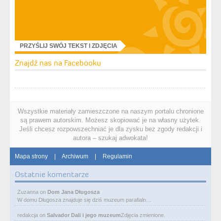
PRZYŚLIJ SWÓJ TEKST I ZDJĘCIA
Znajdź nas na Facebooku
Wszystkie materiały zamieszczone na naszym portalu chronione
są prawem autorskim. Możesz skopiować je na własny użytek.
Jeśli chcesz rozpowszechniać je dla zysku bez zgody redakcji i
autora – szukaj adwokata!
Mapa strony
|
Archiwum
|
Regulamin
Ostatnie komentarze
Zuzanna
on
Dom Jana Długosza
W domu Długosza znajduje się dziś muzeum parafialn…
redakcja
on
Salvador Dali i jego muzeum
Zdjęcia zmienione.