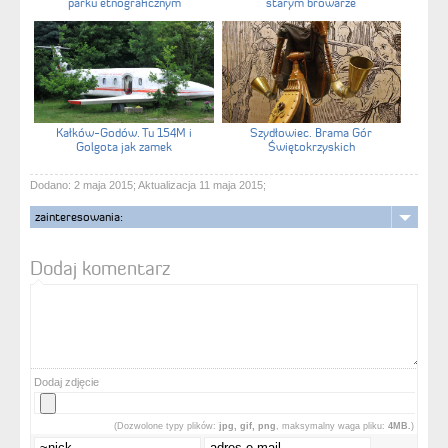
parku etnograficznym
starym browarze
Kałków-Godów. Tu 154M i
Szydłowiec. Brama Gór
Golgota jak zamek
Świętokrzyskich
Dodano: 2 maja 2015; Aktualizacja 11 maja 2015;
zainteresowania:
Dodaj komentarz
Dodaj zdjęcie
(Dozwolone typy plików:
jpg, gif, png
, maksymalny waga pliku:
4MB.
)