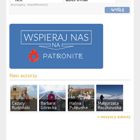
(wymagany, niepublikowany)
WYŚLIJ
Nasi autorzy
Cezary
Barbara
Halina
Małgorzata
Rudziński
Górecka
Puławska
Raczkowska
»
wszyscy autorzy