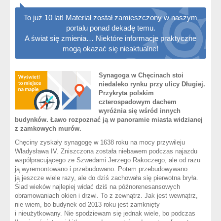
To już 10 lat! Materiał został zamieszczony w naszym
portalu ponad dekadę temu.
A świat się zmienia… Niektóre informacje praktyczne
mogą okazać się nieaktualne!
Synagoga w Chęcinach stoi
niedaleko rynku przy ulicy Długiej.
Przykryta polskim
czterospadowym dachem
wyróżnia się wśród innych
budynków. Ławo rozpoznać ją w panoramie miasta widzianej
z zamkowych murów.
Chęciny zyskały synagogę w 1638 roku na mocy przywileju
Władysława IV. Zniszczona została niebawem podczas najazdu
współpracującego ze Szwedami Jerzego Rakoczego, ale od razu
ją wyremontowano i przebudowano. Potem przebudowywano
ją jeszcze wiele razy, ale do dziś zachowała się pierwotna bryła.
Ślad wieków najlepiej widać dziś na późnorenesansowych
obramowaniach okien i drzwi. To z zewnątrz. Jak jest wewnątrz,
nie wiem, bo budynek od 2013 roku jest zamknięty
i nieużytkowany. Nie spodziewam się jednak wiele, bo podczas