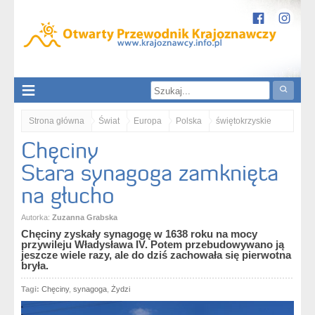
Strona główna
Świat
Europa
Polska
świętokrzyskie
Chęciny
Góry Świętokrzyskie
Chęciny. Stara synagoga zamknięta na głucho
Stara synagoga zamknięta
na głucho
Autorka:
Zuzanna Grabska
Chęciny zyskały synagogę w 1638 roku na mocy
przywileju Władysława IV. Potem przebudowywano ją
jeszcze wiele razy, ale do dziś zachowała się pierwotna
bryła.
Tagi:
Chęciny
,
synagoga
,
Żydzi