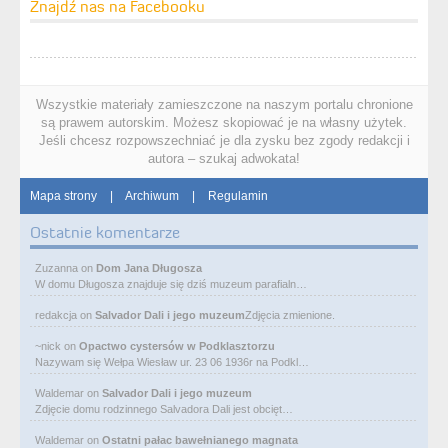
Znajdź nas na Facebooku
Wszystkie materiały zamieszczone na naszym portalu chronione
są prawem autorskim. Możesz skopiować je na własny użytek.
Jeśli chcesz rozpowszechniać je dla zysku bez zgody redakcji i
autora – szukaj adwokata!
Mapa strony
|
Archiwum
|
Regulamin
Ostatnie komentarze
Zuzanna
on
Dom Jana Długosza
W domu Długosza znajduje się dziś muzeum parafialn…
redakcja
on
Salvador Dali i jego muzeum
Zdjęcia zmienione.
~nick
on
Opactwo cystersów w Podklasztorzu
Nazywam się Wełpa Wiesław ur. 23 06 1936r na Podkl…
Waldemar
on
Salvador Dali i jego muzeum
Zdjęcie domu rodzinnego Salvadora Dali jest obcięt…
Waldemar
on
Ostatni pałac bawełnianego magnata