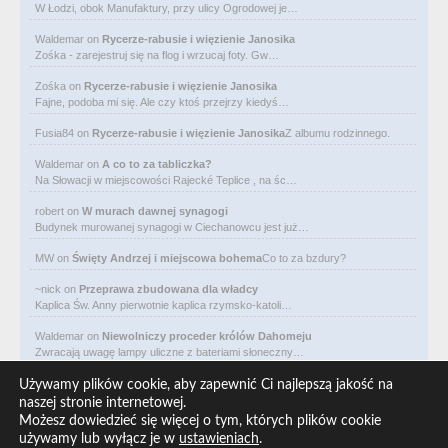
W Łodzi, obok Manufaktury, przy ulicy Ogrodowej je…
Waldemar
on
Rycerze-rabusie i więzienie Janosika
Zośka - zarejestruj się na flog i wrzucaj foty. Gw…
Zośka
on
Rycerze-rabusie i więzienie Janosika
Fajne, podoba mi się. Ale czy ktoś przejrzy kiedyś…
Fusia84
on
Rycerze-rabusie i więzienie Janosika
Z albumu rodzinnego.
Waldemar
on
A co to za tabliczka?
Na Słowacji w miejscowości Rajecké Teplice , na śc…
robert
on
W murach dawnej synagogi
Budynek murowanej synagogi w Ciechanowcu jest już…
MW
on
Święty Andrzej i miejscowa bohema
Co to za bzdury?
~nick
on
Przeprawa zbudowana dla władcy
Kaplica Św. Anny pierwotnie kaplica rzymsko-katoli…
Waldemar
on
Niewolniczy proceder królów Dahomeju
Zwracają uwagę lampy uliczne z bateriami słoneczny…
Waldemar
on
Adam Asnyk. Poeta z mojego miasta
Używamy plików cookie, aby zapewnić Ci najlepszą jakość na
CIEKAWOSTKA że pod banderą Malty pływa statek m/v…
naszej stronie internetowej.
Możesz dowiedzieć się więcej o tym, których plików cookie
Waldemar
on
Historia na Wawelskim Wzgórzu
używamy lub wyłącz je w
ustawieniach
.
Michał Bogoria Skotnicki (1775–1808). Portret Mich…