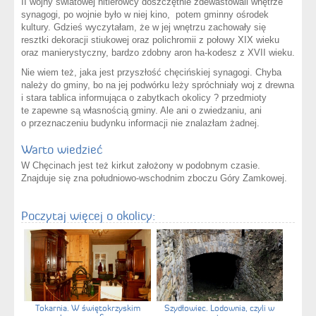
II wojny światowej hitlerowcy doszczętnie zdewastowali wnętrze
synagogi, po wojnie było w niej kino, potem gminny ośrodek
kultury. Gdzieś wyczytałam, że w jej wnętrzu zachowały się
resztki dekoracji stiukowej oraz polichromii z połowy XIX wieku
oraz manierystyczny, bardzo zdobny aron ha-kodesz z XVII wieku.
Nie wiem też, jaka jest przyszłość chęcińskiej synagogi. Chyba
należy do gminy, bo na jej podwórku leży spróchniały woj z drewna
i stara tablica informująca o zabytkach okolicy ? przedmioty
te zapewne są własnością gminy. Ale ani o zwiedzaniu, ani
o przeznaczeniu budynku informacji nie znalazłam żadnej.
Warto wiedzieć
W Chęcinach jest też kirkut założony w podobnym czasie.
Znajduje się zna południowo-wschodnim zboczu Góry Zamkowej.
Poczytaj więcej o okolicy:
Tokarnia. W świętokrzyskim
Szydłowiec. Lodownia, czyli w