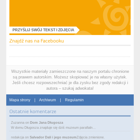
PRZYŚLIJ SWÓJ TEKST I ZDJĘCIA
Znajdź nas na Facebooku
Wszystkie materiały zamieszczone na naszym portalu chronione
są prawem autorskim. Możesz skopiować je na własny użytek.
Jeśli chcesz rozpowszechniać je dla zysku bez zgody redakcji i
autora – szukaj adwokata!
Mapa strony
|
Archiwum
|
Regulamin
Ostatnie komentarze
Zuzanna
on
Dom Jana Długosza
W domu Długosza znajduje się dziś muzeum parafialn…
redakcja
on
Salvador Dali i jego muzeum
Zdjęcia zmienione.