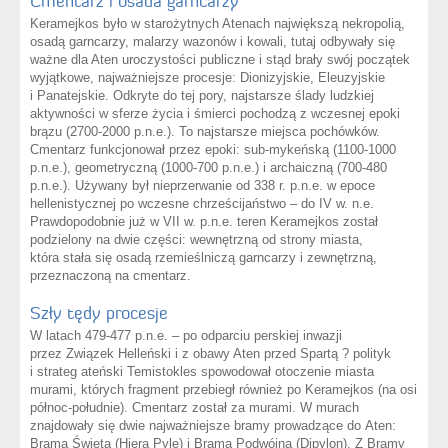
Cmentarz i osada garncarzy
Keramejkos było w starożytnych Atenach największą nekropolią,
osadą garncarzy, malarzy wazonów i kowali, tutaj odbywały się
ważne dla Aten uroczystości publiczne i stąd brały swój początek
wyjątkowe, najważniejsze procesje: Dionizyjskie, Eleuzyjskie
i Panatejskie. Odkryte do tej pory, najstarsze ślady ludzkiej
aktywności w sferze życia i śmierci pochodzą z wczesnej epoki
brązu (2700-2000 p.n.e.). To najstarsze miejsca pochówków.
Cmentarz funkcjonował przez epoki: sub-mykeńską (1100-1000
p.n.e.), geometryczną (1000-700 p.n.e.) i archaiczną (700-480
p.n.e.). Używany był nieprzerwanie od 338 r. p.n.e. w epoce
hellenistycznej po wczesne chrześcijaństwo – do IV w. n.e.
Prawdopodobnie już w VII w. p.n.e. teren Keramejkos został
podzielony na dwie części: wewnętrzną od strony miasta,
która stała się osadą rzemieślniczą garncarzy i zewnętrzną,
przeznaczoną na cmentarz.
Szły tędy procesje
W latach 479-477 p.n.e. – po odparciu perskiej inwazji
przez Związek Helleński i z obawy Aten przed Spartą ? polityk
i strateg ateński Temistokles spowodował otoczenie miasta
murami, których fragment przebiegł również po Keramejkos (na osi
północ-południe). Cmentarz został za murami. W murach
znajdowały się dwie najważniejsze bramy prowadzące do Aten:
Brama Święta (Hiera Pyle) i Brama Podwójna (Dipylon). Z Bramy