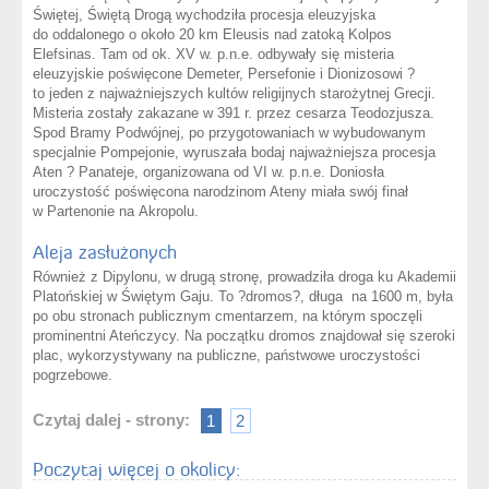
Świętej, Świętą Drogą wychodziła procesja eleuzyjska
do oddalonego o około 20 km Eleusis nad zatoką Kolpos
Elefsinas. Tam od ok. XV w. p.n.e. odbywały się misteria
eleuzyjskie poświęcone Demeter, Persefonie i Dionizosowi ?
to jeden z najważniejszych kultów religijnych starożytnej Grecji.
Misteria zostały zakazane w 391 r. przez cesarza Teodozjusza.
Spod Bramy Podwójnej, po przygotowaniach w wybudowanym
specjalnie Pompejonie, wyruszała bodaj najważniejsza procesja
Aten ? Panateje, organizowana od VI w. p.n.e. Doniosła
uroczystość poświęcona narodzinom Ateny miała swój finał
w Partenonie na Akropolu.
Aleja zasłużonych
Również z Dipylonu, w drugą stronę, prowadziła droga ku Akademii
Platońskiej w Świętym Gaju. To ?dromos?, długa na 1600 m, była
po obu stronach publicznym cmentarzem, na którym spoczęli
prominentni Ateńczycy. Na początku dromos znajdował się szeroki
plac, wykorzystywany na publiczne, państwowe uroczystości
pogrzebowe.
Czytaj dalej - strony:
1
2
Poczytaj więcej o okolicy: