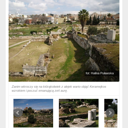
fot: Halina Puławska
Zanim wkroczy się na którąkolwiek z alejek warto objąć Keramejkos
wzrokiem i poczuć emanującą zeń aurę.