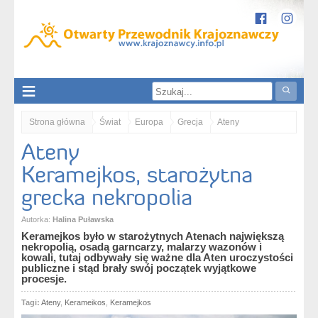
Strona główna
Świat
Europa
Grecja
Ateny
Ateny
Ateny. Keramejkos, starożytna grecka nekropolia
Keramejkos, starożytna
grecka nekropolia
Autorka:
Halina Puławska
Keramejkos było w starożytnych Atenach największą
nekropolią, osadą garncarzy, malarzy wazonów i
kowali, tutaj odbywały się ważne dla Aten uroczystości
publiczne i stąd brały swój początek wyjątkowe
procesje.
Tagi:
Ateny
,
Kerameikos
,
Keramejkos