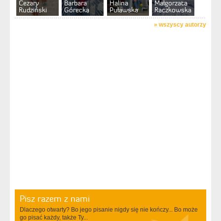
Cezary
Barbara
Halina
Małgorzata
Rudziński
Górecka
Puławska
Raczkowska
»
wszyscy autorzy
Pisz razem z nami
Dlaczego otwarty? Bo jego pisanie nigdy się nie kończy... Bo może
go pisać każdy, także Ty...