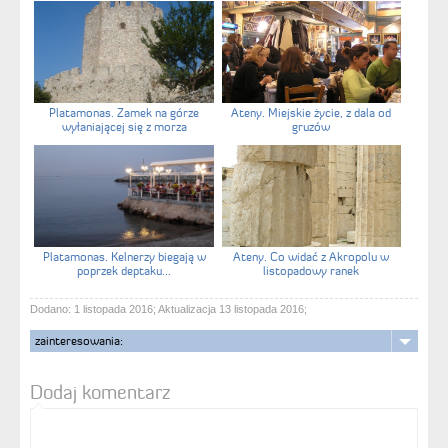
Platamonas. Zamek na górze
Ateny. Miejskie życie, z dala od
wyłaniającej się z morza
gruzów
Platamonas. Kelnerzy biegają w
Ateny. Co widać z Akropolu w
poprzek deptaku...
listopadowy ranek
Dodano: 1 listopada 2016; Aktualizacja 13 listopada 2016;
zainteresowania:
Dodaj komentarz