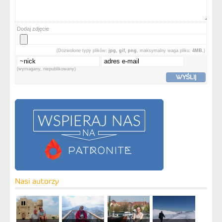
Dodaj zdjęcie
(Dozwolone typy plików:
jpg, gif, png
, maksymalny waga pliku:
4MB.
)
(wymagany, niepublikowany)
WYŚLIJ
Nasi autorzy