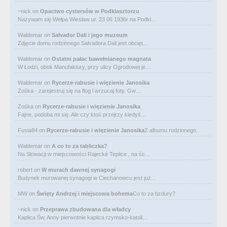
~nick
on
Opactwo cystersów w Podklasztorzu
Nazywam się Wełpa Wiesław ur. 23 06 1936r na Podkl…
Waldemar
on
Salvador Dali i jego muzeum
Zdjęcie domu rodzinnego Salvadora Dali jest obcięt…
Waldemar
on
Ostatni pałac bawełnianego magnata
W Łodzi, obok Manufaktury, przy ulicy Ogrodowej je…
Waldemar
on
Rycerze-rabusie i więzienie Janosika
Zośka - zarejestruj się na flog i wrzucaj foty. Gw…
Zośka
on
Rycerze-rabusie i więzienie Janosika
Fajne, podoba mi się. Ale czy ktoś przejrzy kiedyś…
Fusia84
on
Rycerze-rabusie i więzienie Janosika
Z albumu rodzinnego.
Waldemar
on
A co to za tabliczka?
Na Słowacji w miejscowości Rajecké Teplice , na śc…
robert
on
W murach dawnej synagogi
Budynek murowanej synagogi w Ciechanowcu jest już…
MW
on
Święty Andrzej i miejscowa bohema
Co to za bzdury?
~nick
on
Przeprawa zbudowana dla władcy
Kaplica Św. Anny pierwotnie kaplica rzymsko-katoli…