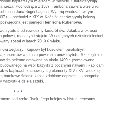
dobnie najstarszym miejscem w mieście. Charakteryzują
ka wieża. Pochodząca z 1587 r. ambona zawiera wizerunki
lanchtona i Jana Bugenhagena. Wystrój wnętrza – w tym
37 r. – pochodzi z XIX w. Kościół jest świątynią halową.
 poświęcona jest pamięci
Heinricha Rubenowa
.
wersytetu średniowieczny
kościół św. Jakuba
w okresie
ia polowa, magazyn i stajnia. W następnych dziesięcioleciach
owany został w latach 70. XX wieku.
owi żeglarzy i kupców był kościołem parafialnym,
atą kanoników w czasie powołania uniwersytetu. Szczególnie
owidła ścienne datowane na około 1400 r. (zamalowane
 zbudowanego na wzór bazyliki z bocznymi nawami i kaplicami
nak w kaplicach zachowały się elementy XIV i XV. wiecznej
ą barokowe ścianki kaplic zdobione napisami i ikonografią.
 wszystkie dzieła sztuki.
* * *
żonym nad rzeką Ryck. Jego kolejny w historii renesans