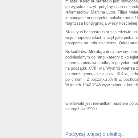
miasta.
Kościół mariacki
jest prawdopo
go wysoki szczyt, potężny dach i szero
reformatorów: Marcina Lutra, Filipa Me
imponujące neogotyckie polichromie z 18
Najniższa kondygnacja wieży kościelnej
Stojący w bezpośrednim sąsiedztwie uni
wojen napoleońskich służył jako piekarn
przypadła mu rola spichlerza. Odrestaur
Kościół św. Mikołaja
dedykowany patron
podniesionym do rangi katedry z kolegi
cenne są niedawno odkryte gotyckie mal
na początku XVIII w.). Wystrój wnętrza
pochodzi generalnie z pocz. XIX w., jed
polichromii. Z początku XVIII w. pochodz
W latach 1942-1948 wywieziono z katedry
Greifswald jest niewielkim miastem poło
nastąpił po 1990 r.
Poczytaj więcej o okolicy: