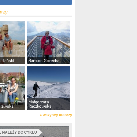
orzy
udziński
Barbara Górecka
Małgorzata
uławska
Raczkowska
»
wszyscy autorzy
 NALEŻY DO CYKLU