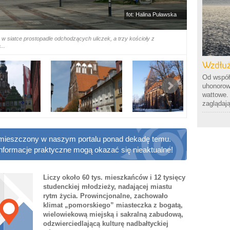
fot: Halina Puławska
 w siatce prostopadle odchodzących uliczek, a trzy kościoły z
..
Wzdłuż
Od współ
uhonorow
wattowe.
zaglądaj
 zamieszczony w naszym portalu ponad dekadę temu.
informacje praktyczne mogą okazać się nieaktualne!
Liczy około 60 tys. mieszkańców i 12 tysięcy
studenckiej młodzieży, nadającej miastu
rytm życia. Prowincjonalne, zachowało
klimat „pomorskiego” miasteczka z bogatą,
wielowiekową miejską i sakralną zabudową,
odzwierciedlającą kulturę nadbałtyckiej