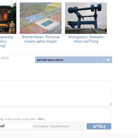
iąteczny
Bremerhaven. Portowe
Wołogoszcz. Niebieski
olicy
miasto pełne muzyki
most nad Pianą
rgii
 2023;
zainteresowania:
png
, maksymalny waga pliku:
4MB.
)
WYŚLIJ
(wymagany, niepublikowany)