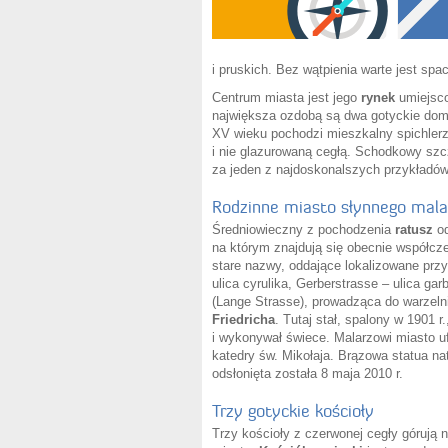
i pruskich. Bez wątpienia warte jest spac
Centrum miasta jest jego
rynek
umiejsco
największa ozdobą są dwa gotyckie dom
XV wieku pochodzi mieszkalny spichlerz
i nie glazurowaną cegłą. Schodkowy szc
za jeden z najdoskonalszych przykładów 
Rodzinne miasto słynnego mala
Średniowieczny z pochodzenia
ratusz
od
na którym znajdują się obecnie współcz
stare nazwy, oddające lokalizowane przy
ulica cyrulika, Gerberstrasse – ulica g
(Lange Strasse), prowadząca do warzel
Friedricha
. Tutaj stał, spalony w 1901 
i wykonywał świece. Malarzowi miasto 
katedry św. Mikołaja. Brązowa statua na
odsłonięta została 8 maja 2010 r.
Trzy gotyckie kościoły
Trzy kościoły z czerwonej cegły górują