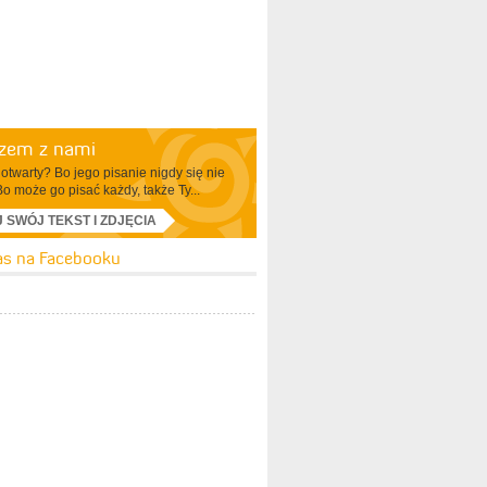
azem z nami
otwarty? Bo jego pisanie nigdy się nie
Bo może go pisać każdy, także Ty...
J SWÓJ TEKST I ZDJĘCIA
as na Facebooku