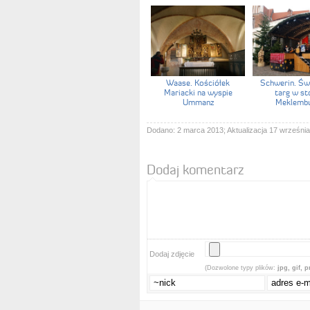
Waase. Kościółek
Schwerin. Św
Mariacki na wyspie
targ w st
Ummanz
Meklembu
Dodano: 2 marca 2013; Aktualizacja 17 września
Dodaj komentarz
Dodaj zdjęcie
(Dozwolone typy plików:
jpg, gif, 