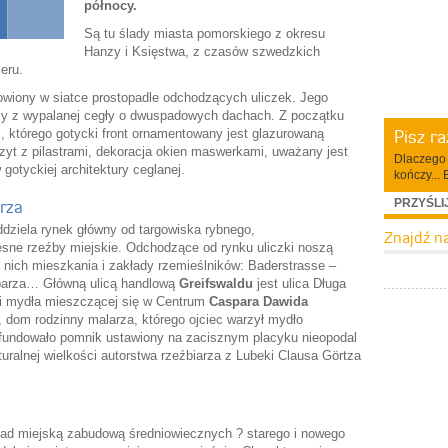
północy.
Są tu ślady miasta pomorskiego z okresu
Hanzy i Księstwa, z czasów szwedzkich
eru.
wiony w siatce prostopadle odchodzących uliczek. Jego
y z wypalanej cegły o dwuspadowych dachach. Z początku
Pisz r
, którego gotycki front ornamentowany jest glazurowaną
zyt z pilastrami, dekoracja okien maswerkami, uważany jest
Dlaczego 
gotyckiej architektury ceglanej.
kończy... 
PRZYŚLI
rza
dziela rynek główny od targowiska rybnego,
Znajdź n
esne rzeźby miejskie. Odchodzące od rynku uliczki noszą
 nich mieszkania i zakłady rzemieślników: Baderstrasse –
arbarza… Główną ulicą handlową
Greifswaldu
jest ulica Długa
ni mydła mieszczącej się w Centrum
Caspara Dawida
r., dom rodzinny malarza, którego ojciec warzył mydło
ufundowało pomnik ustawiony na zacisznym placyku nieopodal
turalnej wielkości autorstwa rzeźbiarza z Lubeki Clausa Görtza
 nad miejską zabudową średniowiecznych ? starego i nowego