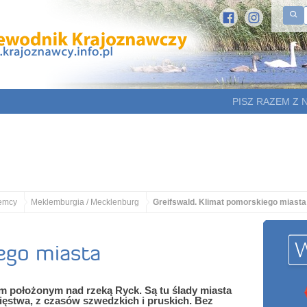
PISZ RAZEM Z 
emcy
Meklemburgia / Mecklenburg
Greifswald. Klimat pomorskiego miasta
ego miasta
em położonym nad rzeką Ryck. Są tu ślady miasta
ięstwa, z czasów szwedzkich i pruskich. Bez