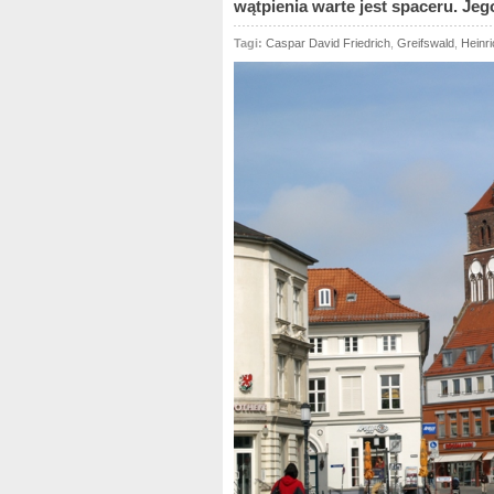
wątpienia warte jest spaceru. Jego
Tagi:
Caspar David Friedrich
,
Greifswald
,
Heinr