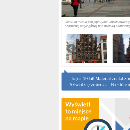
Centrum miasta jest jego rynek umiejscowiony
czerwonej cegły górują nad miejską zabudową.
To już 10 lat! Materiał został
A świat się zmienia… Niektóre 