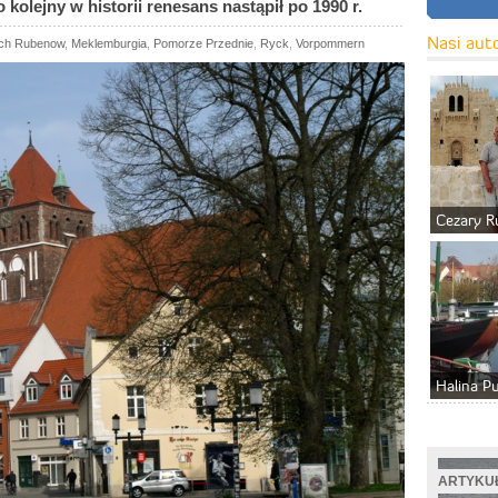
 kolejny w historii renesans nastąpił po 1990 r.
Nasi aut
ich Rubenow
,
Meklemburgia
,
Pomorze Przednie
,
Ryck
,
Vorpommern
Cezary R
Halina P
ARTYKUŁ