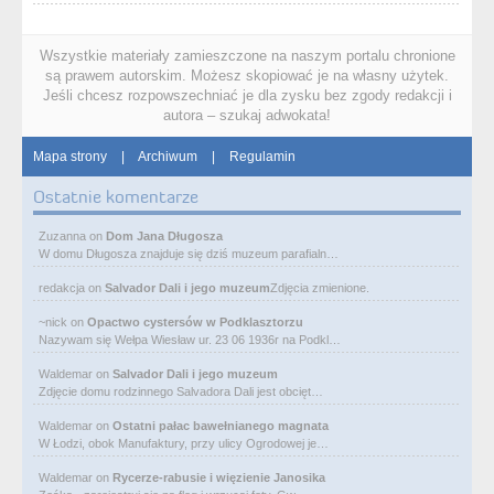
Wszystkie materiały zamieszczone na naszym portalu chronione
są prawem autorskim. Możesz skopiować je na własny użytek.
Jeśli chcesz rozpowszechniać je dla zysku bez zgody redakcji i
autora – szukaj adwokata!
Mapa strony
|
Archiwum
|
Regulamin
Ostatnie komentarze
Zuzanna
on
Dom Jana Długosza
W domu Długosza znajduje się dziś muzeum parafialn…
redakcja
on
Salvador Dali i jego muzeum
Zdjęcia zmienione.
~nick
on
Opactwo cystersów w Podklasztorzu
Nazywam się Wełpa Wiesław ur. 23 06 1936r na Podkl…
Waldemar
on
Salvador Dali i jego muzeum
Zdjęcie domu rodzinnego Salvadora Dali jest obcięt…
Waldemar
on
Ostatni pałac bawełnianego magnata
W Łodzi, obok Manufaktury, przy ulicy Ogrodowej je…
Waldemar
on
Rycerze-rabusie i więzienie Janosika