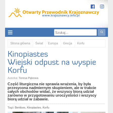
Strona główna
Świat
Europa
Grecja
Korfu
Kinopiastes
Kinopiastes. Wiejski odpust na wyspie Korfu
Wiejski odpust na wyspie
Korfu
Autorka:
Teresa Pąkowa
Część liturgiczna nie sprawia wrażenia, by była
przesycona nadmiernym skupieniem, ale w trakcie
całych obchodów widać, że wszyscy biorą udział
zarówno w przygotowaniu uroczystości i wszyscy
biorą udział w zabawie.
Tagi:
Benitses
,
Kinopiastes
,
Korfu