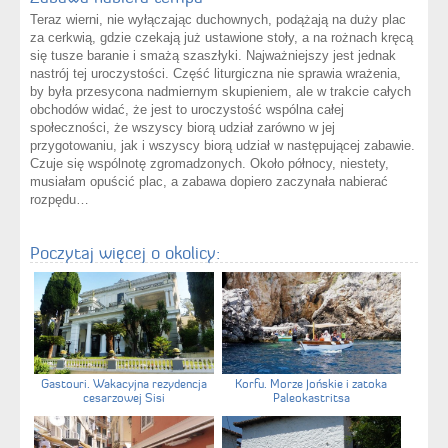
Teraz wierni, nie wyłączając duchownych, podążają na duży plac
za cerkwią, gdzie czekają już ustawione stoły, a na rożnach kręcą
się tusze baranie i smażą szaszłyki. Najważniejszy jest jednak
nastrój tej uroczystości. Część liturgiczna nie sprawia wrażenia,
by była przesycona nadmiernym skupieniem, ale w trakcie całych
obchodów widać, że jest to uroczystość wspólna całej
społeczności, że wszyscy biorą udział zarówno w jej
przygotowaniu, jak i wszyscy biorą udział w następującej zabawie.
Czuje się wspólnotę zgromadzonych. Około północy, niestety,
musiałam opuścić plac, a zabawa dopiero zaczynała nabierać
rozpędu…
Poczytaj więcej o okolicy:
Gastouri. Wakacyjna rezydencja
Korfu. Morze Jońskie i zatoka
cesarzowej Sisi
Paleokastritsa