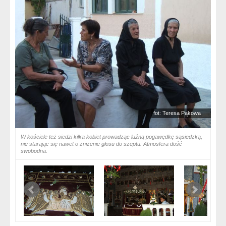
fot: Teresa Pąkowa
W kościele też siedzi kilka kobiet prowadząc luźną pogawędkę sąsiedzką,
nie starając się nawet o zniżenie głosu do szeptu. Atmosfera dość
swobodna.