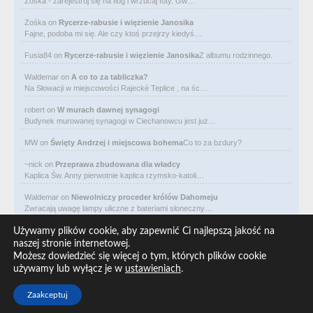
Zośka - zarejestruj się na flog i wrzucaj foty. Gw…
Zośka
on
Rycerze-rabusie i więzienie Janosika
Fajne, podoba mi się. Ale czy ktoś przejrzy kiedyś…
Fusia84
on
Rycerze-rabusie i więzienie Janosika
Z albumu rodzinnego.
Waldemar
on
A co to za tabliczka?
Na Słowacji w miejscowości Rajecké Teplice , na śc…
robert
on
W murach dawnej synagogi
Budynek murowanej synagogi w Ciechanowcu jest już…
MW
on
Święty Andrzej i miejscowa bohema
Co to za bzdury?
~nick
on
Przeprawa zbudowana dla władcy
Kaplica Św. Anny pierwotnie kaplica rzymsko-katoli…
Waldemar
on
Niewolniczy proceder królów Dahomeju
Zwracają uwagę lampy uliczne z bateriami słoneczny…
Waldemar
on
Adam Asnyk. Poeta z mojego miasta
Używamy plików cookie, aby zapewnić Ci najlepszą jakość na
CIEKAWOSTKA że pod banderą Malty pływa statek m/v…
naszej stronie internetowej.
Możesz dowiedzieć się więcej o tym, których plików cookie
Waldemar
on
Historia na Wawelskim Wzgórzu
używamy lub wyłącz je w
ustawieniach
.
Michał Bogoria Skotnicki (1775–1808). Portret Mich…
Zaakceptuj
Copyright © 2026 ARO redakcja, All rights reserved