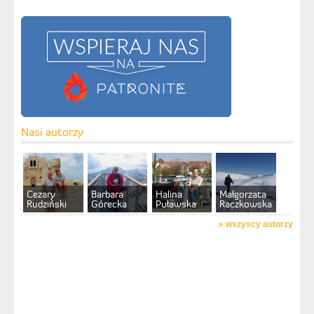
Nasi autorzy
Cezary
Barbara
Halina
Małgorzata
Rudziński
Górecka
Puławska
Raczkowska
»
wszyscy autorzy