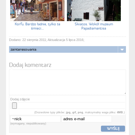
Korfu. Bardzo ładnie, tylko te
Skiatos. Wokół muzeum
śmieci…
Papadiamantisa
Dodano: 22 sierpnia 2011; Aktualizacja 5 lipca 2016;
zainteresowania:
Dodaj komentarz
Dodaj zdjęcie
(Dozwolone typy plików:
jpg, gif, png
, maksymalny waga pliku:
4MB.
)
(wymagany, niepublikowany)
WYŚLIJ