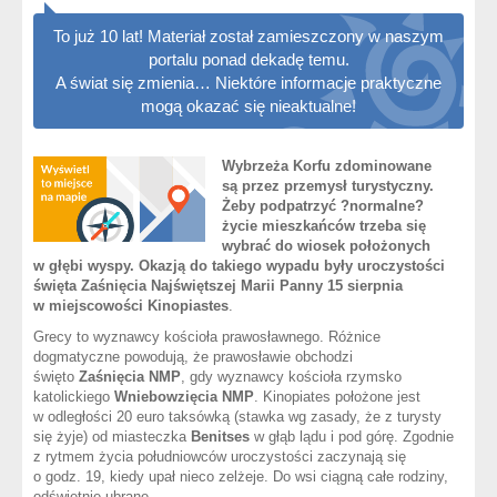
To już 10 lat! Materiał został zamieszczony w naszym
portalu ponad dekadę temu.
A świat się zmienia… Niektóre informacje praktyczne
mogą okazać się nieaktualne!
Wybrzeża Korfu zdominowane
są przez przemysł turystyczny.
Żeby podpatrzyć ?normalne?
życie mieszkańców trzeba się
wybrać do wiosek położonych
w głębi wyspy. Okazją do takiego wypadu były uroczystości
święta Zaśnięcia Najświętszej Marii Panny 15 sierpnia
w miejscowości Kinopiastes
.
Grecy to wyznawcy kościoła prawosławnego. Różnice
dogmatyczne powodują, że prawosławie obchodzi
święto
Zaśnięcia NMP
, gdy wyznawcy kościoła rzymsko
katolickiego
Wniebowzięcia NMP
. Kinopiates położone jest
w odległości 20 euro taksówką (stawka wg zasady, że z turysty
się żyje) od miasteczka
Benitses
w głąb lądu i pod górę. Zgodnie
z rytmem życia południowców uroczystości zaczynają się
o godz. 19, kiedy upał nieco zelżeje. Do wsi ciągną całe rodziny,
odświętnie ubrane.