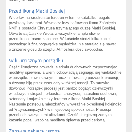
Przed ikoną Matki Boskiej
W cerkwi na środku stoi feretron w formie katafalku, bogato
przybrany kwiatami. Wewnątrz leży haftowana ikona Zaśnięcia
NMP z postacią Chrystusa trzymającego duszę Matki Boskiej.
Otwarte są Carskie Wrota, a wszystkie lampki oliwne
przed ikonostasem zapalone. W kościele siedzi kilka kobiet
prowadząc luźną pogawędkę sąsiedzką, nie starając się nawet
o zniżenie głosu do szeptu. Atmosfera dość swobodna.
W liturgicznym porządku
Część liturgiczną prowadzi siedmiu duchownych rozpoczynając
modlitwy śpiewem, a wierni odpowiadają żegnając się wielokrotnie
w obrządku prawosławnym. Teraz ustawia się porządek procesji,
a dzwony biją przez czas cały w różnej tonacji. To muzyka
dzwonów. Porządek procesji jest bardzo bogaty: dziewczynki
w ludowych strojach, orkiestra i chórzyści, naturalnie duchowni,
sztandary i najważniejszy feretron z ikoną Matki Boskiej.
Następnie postępują mieszkańcy w wyraźnie określonej kolejności
od ?najważniejszych? w miejscowej społeczności. Procesja
przechodzi wszystkimi uliczkami. Część liturgiczną zamyka
kazanie popa i wspólna modlitwa śpiewna przed cerkwią.
Zabawa nabiera tempa