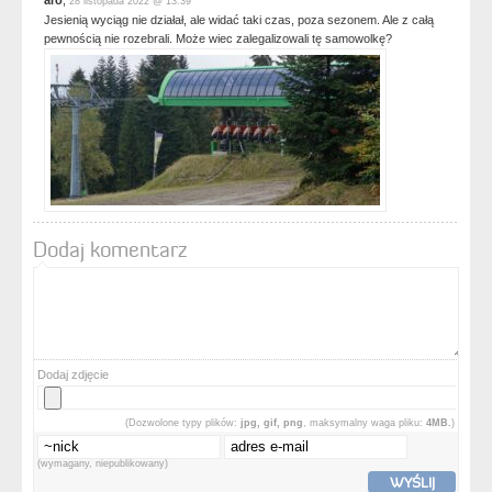
aro
,
28 listopada 2022 @ 13:39
Jesienią wyciąg nie działał, ale widać taki czas, poza sezonem. Ale z całą
pewnością nie rozebrali. Może wiec zalegalizowali tę samowolkę?
Dodaj komentarz
Dodaj zdjęcie
(Dozwolone typy plików:
jpg, gif, png
, maksymalny waga pliku:
4MB.
)
(wymagany, niepublikowany)
WYŚLIJ