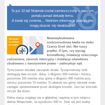
To już 10 lat! Materiał został zamieszczony w naszym
portalu ponad dekadę temu.
A świat się zmienia… Niektóre informacje praktyczne
mogą okazać się nieaktualne!
Nowowybudowana
sześcioosobowa ławka na stoku
Czarny Groń stoi. Nie ruszy
prędko. O tym, czy wyciąg
krzesełkowy, instalację sztucznego
zaśnieżania, zbiornik retencyjny i instalację oświetlenia
zbudowano z naruszeniem prawa – zadecyduje sąd.
Tymczasem ośrodek narciarski działa. Tysiącmetrowy stok
obsługują dwa orczyki: dolny, o długości 600 metrów i różnicy
poziomów 160 metrów oraz górny o długości 400 metrów przy
różnicy poziomów 70 metrów. To właśnie ten górny odcinek miało
zastąpić oprotestowane przez ekologów krzesło. Jest też króciutki
orczyk dla dzieci.
Dolna stacja znajduje się w głębokiej i wąskiej w tym miejscu
dolinie Wieprzówki, na wysokości 500 m. Stok nie jest trudny