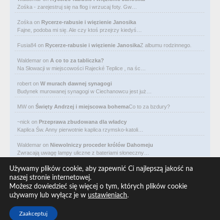
Zośka - zarejestruj się na flog i wrzucaj foty. Gw…
Zośka
on
Rycerze-rabusie i więzienie Janosika
Fajne, podoba mi się. Ale czy ktoś przejrzy kiedyś…
Fusia84
on
Rycerze-rabusie i więzienie Janosika
Z albumu rodzinnego.
Waldemar
on
A co to za tabliczka?
Na Słowacji w miejscowości Rajecké Teplice , na śc…
robert
on
W murach dawnej synagogi
Budynek murowanej synagogi w Ciechanowcu jest już…
MW
on
Święty Andrzej i miejscowa bohema
Co to za bzdury?
~nick
on
Przeprawa zbudowana dla władcy
Kaplica Św. Anny pierwotnie kaplica rzymsko-katoli…
Waldemar
on
Niewolniczy proceder królów Dahomeju
Zwracają uwagę lampy uliczne z bateriami słoneczny…
Waldemar
on
Adam Asnyk. Poeta z mojego miasta
Używamy plików cookie, aby zapewnić Ci najlepszą jakość na
CIEKAWOSTKA że pod banderą Malty pływa statek m/v…
naszej stronie internetowej.
Możesz dowiedzieć się więcej o tym, których plików cookie
Waldemar
on
Historia na Wawelskim Wzgórzu
używamy lub wyłącz je w
ustawieniach
.
Michał Bogoria Skotnicki (1775–1808). Portret Mich…
Zaakceptuj