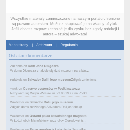
Wszystkie materiały zamieszczone na naszym portalu chronione
są prawem autorskim. Możesz skopiować je na własny użytek.
Jeśli chcesz rozpowszechniać je dla zysku bez zgody redakcji i
autora – szukaj adwokata!
Mapa strony
|
Archiwum
|
Regulamin
Ostatnie komentarze
Zuzanna
on
Dom Jana Długosza
W domu Długosza znajduje się dziś muzeum parafialn…
redakcja
on
Salvador Dali i jego muzeum
Zdjęcia zmienione.
~nick
on
Opactwo cystersów w Podklasztorzu
Nazywam się Wełpa Wiesław ur. 23 06 1936r na Podkl…
Waldemar
on
Salvador Dali i jego muzeum
Zdjęcie domu rodzinnego Salvadora Dali jest obcięt…
Waldemar
on
Ostatni pałac bawełnianego magnata
W Łodzi, obok Manufaktury, przy ulicy Ogrodowej je…
Waldemar
on
Rycerze-rabusie i więzienie Janosika