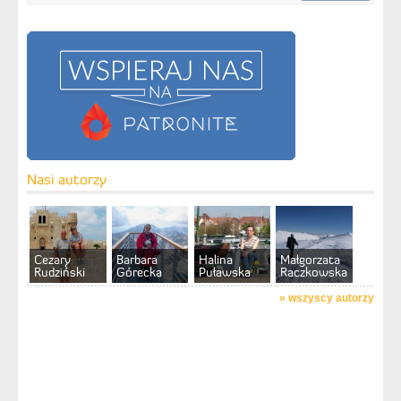
Nasi autorzy
Cezary
Barbara
Halina
Małgorzata
Rudziński
Górecka
Puławska
Raczkowska
»
wszyscy autorzy