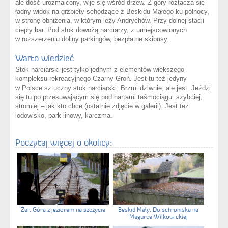
ale dość urozmaicony, wije się wśród drzew. Z góry roztacza się
ładny widok na grzbiety schodzące z Beskidu Małego ku północy,
w stronę obniżenia, w którym leży Andrychów. Przy dolnej stacji
ciepły bar. Pod stok dowożą narciarzy, z umiejscowionych
w rozszerzeniu doliny parkingów, bezpłatne skibusy.
Warto wiedzieć
Stok narciarski jest tylko jednym z elementów większego
kompleksu rekreacyjnego Czarny Groń. Jest tu też jedyny
w Polsce sztuczny stok narciarski. Brzmi dziwnie, ale jest. Jeździ
się tu po przesuwającym się pod nartami taśmociągu: szybciej,
stromiej – jak kto chce (ostatnie zdjęcie w galerii). Jest też
lodowisko, park linowy, karczma.
Poczytaj więcej o okolicy:
Żar. Góra z jeziorem na szczycie
Beskid Mały. Do schroniska na
Magurce Wilkowickiej