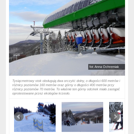
fot: Anna Ochremiak
Tysiącmetrowy stok obsługują dwa orczyki: dolny, o długości 600 metrów i
różnicy poziomów 160 metrów oraz górny o długości 400 metrów przy
różnicy poziomów 70 metrów. To właśnie ten górny odcinek miało zastąpić
oprotestowane przez ekologów krzesło.