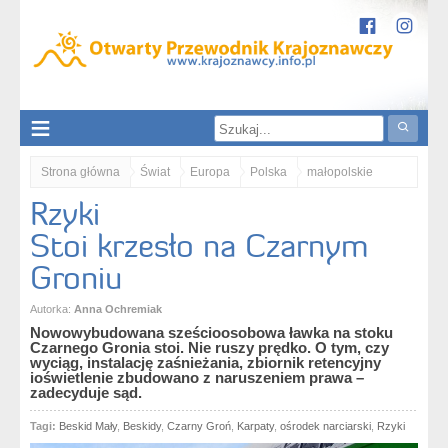
Strona główna
Świat
Europa
Polska
małopolskie
Rzyki
Karpaty
Beskid Mały
Rzyki. Stoi krzesło na Czarnym Groniu
Stoi krzesło na Czarnym
Groniu
Autorka:
Anna Ochremiak
Nowowybudowana sześcioosobowa ławka na stoku
Czarnego Gronia stoi. Nie ruszy prędko. O tym, czy
wyciąg, instalację zaśnieżania, zbiornik retencyjny
ioświetlenie zbudowano z naruszeniem prawa –
zadecyduje sąd.
Tagi:
Beskid Mały
,
Beskidy
,
Czarny Groń
,
Karpaty
,
ośrodek narciarski
,
Rzyki