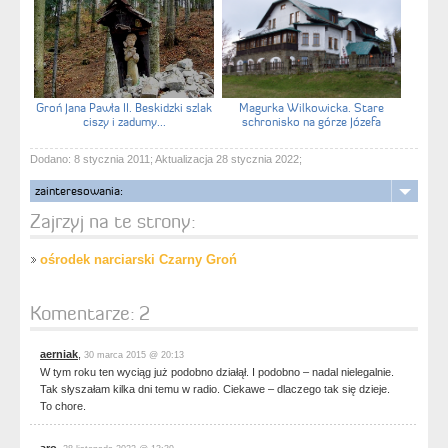
Groń Jana Pawła II. Beskidzki szlak
Magurka Wilkowicka. Stare
ciszy i zadumy...
schronisko na górze Józefa
Dodano: 8 stycznia 2011; Aktualizacja 28 stycznia 2022;
zainteresowania:
Zajrzyj na te strony:
ośrodek narciarski Czarny Groń
Komentarze:
2
aerniak
,
30 marca 2015 @ 20:13
W tym roku ten wyciąg już podobno działął. I podobno – nadal nielegalnie.
Tak słyszałam kilka dni temu w radio. Ciekawe – dlaczego tak się dzieje.
To chore.