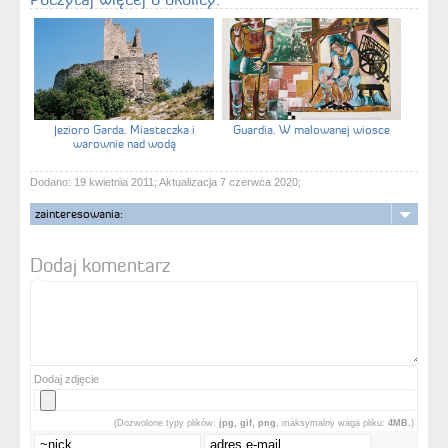
Jezioro Garda. Miasteczka i
Guardia. W malowanej wiosce
warownie nad wodą
Dodano: 19 kwietnia 2011; Aktualizacja 7 czerwca 2020;
zainteresowania:
Dodaj komentarz
Dodaj zdjęcie
(Dozwolone typy plików:
jpg, gif, png
, maksymalny waga pliku:
4MB.
)