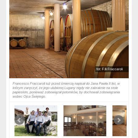
fot: F.lli Fraccaroli
Francesco Fraccaroli tuż przed śmiercią napisał do Jana Pawła II list, w
którym zaręczył, że jego ulubionej Lugany nigdy nie zabraknie na stole
papieskim, ponieważ zobowiązał potomków, by dochowali zobowiązania
wobec Ojca Świętego.