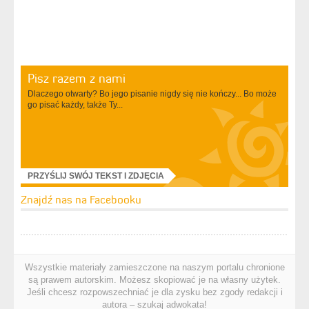
Pisz razem z nami
Dlaczego otwarty? Bo jego pisanie nigdy się nie kończy... Bo może
go pisać każdy, także Ty...
PRZYŚLIJ SWÓJ TEKST I ZDJĘCIA
Znajdź nas na Facebooku
Wszystkie materiały zamieszczone na naszym portalu chronione
są prawem autorskim. Możesz skopiować je na własny użytek.
Jeśli chcesz rozpowszechniać je dla zysku bez zgody redakcji i
autora – szukaj adwokata!