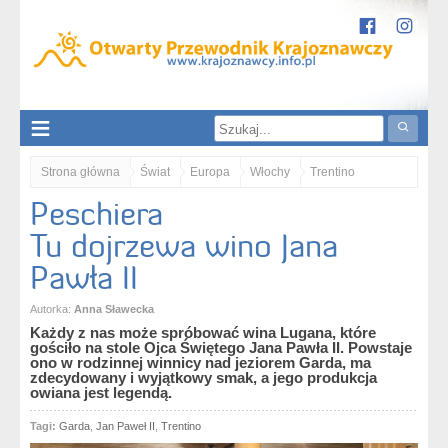
Strona główna
Świat
Europa
Włochy
Trentino
Peschiera
Peschiera. Tu dojrzewa wino Jana Pawła II
Tu dojrzewa wino Jana
Pawła II
Autorka:
Anna Sławecka
Każdy z nas może spróbować wina Lugana, które
gościło na stole Ojca Świętego Jana Pawła II. Powstaje
ono w rodzinnej winnicy nad jeziorem Garda, ma
zdecydowany i wyjątkowy smak, a jego produkcja
owiana jest legendą.
Tagi:
Garda
,
Jan Paweł II
,
Trentino