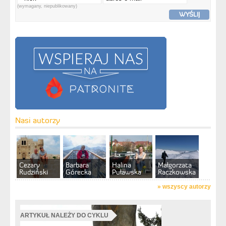
(wymagany, niepublikowany)
WYŚLIJ
Nasi autorzy
Cezary
Barbara
Halina
Małgorzata
Rudziński
Górecka
Puławska
Raczkowska
»
wszyscy autorzy
ARTYKUŁ NALEŻY DO CYKLU