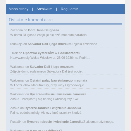
Mapa strony
|
Archiwum
|
Regulamin
Ostatnie komentarze
Zuzanna
on
Dom Jana Długosza
W domu Długosza znajduje się dziś muzeum parafialn…
redakcja
on
Salvador Dali i jego muzeum
Zdjęcia zmienione.
~nick
on
Opactwo cystersów w Podklasztorzu
Nazywam się Wełpa Wiesław ur. 23 06 1936r na Podkl…
Waldemar
on
Salvador Dali i jego muzeum
Zdjęcie domu rodzinnego Salvadora Dali jest obcięt…
Waldemar
on
Ostatni pałac bawełnianego magnata
W Łodzi, obok Manufaktury, przy ulicy Ogrodowej je…
Waldemar
on
Rycerze-rabusie i więzienie Janosika
Zośka - zarejestruj się na flog i wrzucaj foty. Gw…
Zośka
on
Rycerze-rabusie i więzienie Janosika
Fajne, podoba mi się. Ale czy ktoś przejrzy kiedyś…
Fusia84
on
Rycerze-rabusie i więzienie Janosika
Z albumu rodzinnego.
Waldemar
on
A co to za tabliczka?