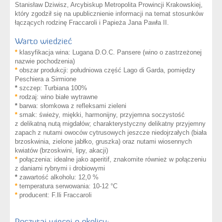
Stanisław Dziwisz, Arcybiskup Metropolita Prowincji Krakowskiej,
który zgodził się na upublicznienie informacji na temat stosunków
łączących rodzinę Fraccaroli i Papieża Jana Pawła II.
Warto wiedzieć
*
klasyfikacja wina: Lugana D.O.C. Pansere (wino o zastrzeżonej
nazwie pochodzenia)
*
obszar produkcji: południowa część Lago di Garda, pomiędzy
Peschiera a Sirmione
*
szczep: Turbiana 100%
*
rodzaj: wino białe wytrawne
*
barwa: słomkowa z refleksami zieleni
*
smak: świeży, miękki, harmonijny, przyjemna soczystość
z delikatną nutą migdałów; charakterystyczny delikatny przyjemny
zapach z nutami owoców cytrusowych jeszcze niedojrzałych (biała
brzoskwinia, zielone jabłko, gruszka) oraz nutami wiosennych
kwiatów (brzoskwini, lipy, akacji)
*
połączenia: idealne jako aperitif, znakomite również w połączeniu
z daniami rybnymi i drobiowymi
*
zawartość alkoholu: 12,0 %
*
temperatura serwowania: 10-12 °C
*
producent: F.lli Fraccaroli
Poczytaj więcej o okolicy: