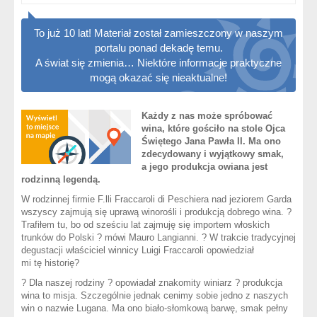
To już 10 lat! Materiał został zamieszczony w naszym
portalu ponad dekadę temu.
A świat się zmienia… Niektóre informacje praktyczne
mogą okazać się nieaktualne!
Każdy z nas może spróbować
wina, które gościło na stole Ojca
Świętego Jana Pawła II. Ma ono
zdecydowany i wyjątkowy smak,
a jego produkcja owiana jest
rodzinną legendą.
W rodzinnej firmie F.lli Fraccaroli di Peschiera nad jeziorem Garda
wszyscy zajmują się uprawą winorośli i produkcją dobrego wina. ?
Trafiłem tu, bo od sześciu lat zajmuję się importem włoskich
trunków do Polski ? mówi Mauro Langianni. ? W trakcie tradycyjnej
degustacji właściciel winnicy Luigi Fraccaroli opowiedział
mi tę historię?
? Dla naszej rodziny ? opowiadał znakomity winiarz ? produkcja
wina to misja. Szczególnie jednak cenimy sobie jedno z naszych
win o nazwie Lugana. Ma ono biało-słomkową barwę, smak pełny