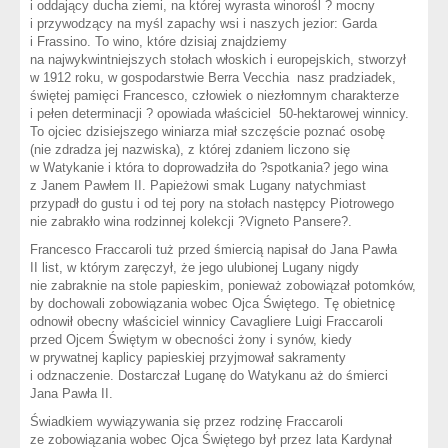
i oddający ducha ziemi, na której wyrasta winorośl ? mocny
i przywodzący na myśl zapachy wsi i naszych jezior: Garda
i Frassino. To wino, które dzisiaj znajdziemy
na najwykwintniejszych stołach włoskich i europejskich, stworzył
w 1912 roku, w gospodarstwie Berra Vecchia nasz pradziadek,
świętej pamięci Francesco, człowiek o niezłomnym charakterze
i pełen determinacji ? opowiada właściciel 50-hektarowej winnicy.
To ojciec dzisiejszego winiarza miał szczęście poznać osobę
(nie zdradza jej nazwiska), z której zdaniem liczono się
w Watykanie i która to doprowadziła do ?spotkania? jego wina
z Janem Pawłem II. Papieżowi smak Lugany natychmiast
przypadł do gustu i od tej pory na stołach następcy Piotrowego
nie zabrakło wina rodzinnej kolekcji ?Vigneto Pansere?.
Francesco Fraccaroli tuż przed śmiercią napisał do Jana Pawła
II list, w którym zaręczył, że jego ulubionej Lugany nigdy
nie zabraknie na stole papieskim, ponieważ zobowiązał potomków,
by dochowali zobowiązania wobec Ojca Świętego. Tę obietnicę
odnowił obecny właściciel winnicy Cavagliere Luigi Fraccaroli
przed Ojcem Świętym w obecności żony i synów, kiedy
w prywatnej kaplicy papieskiej przyjmował sakramenty
i odznaczenie. Dostarczał Luganę do Watykanu aż do śmierci
Jana Pawła II.
Świadkiem wywiązywania się przez rodzinę Fraccaroli
ze zobowiązania wobec Ojca Świętego był przez lata Kardynał