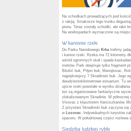
Na schodkach prowadzących pod kościółe
z rakiją. Smakosze tego trunku degustuj
pionu. Teraz zostały schodki, ale rakii 
Na wodospadach wyznaczone są miejsca,
W kanionie rzeki
Do Parku Narodowego
Krka
trafimy jadą
i kanion rzeki. Rzeka ma 72 kilometry d
wśród ogromnych skał i spada kaskadam
metrów. Park obejmuje tylko fragment p
Bilušić buk, Prljen buk, Manojlovac, Roš
najpiękniejszy ? Skradinski buk. Jego 
dwudziestokilometrowe estuarium. Tu w
ujście rzeki powstałe w wyniku działani
też są organizowane fantastyczne wycie
zlokalizowanym Skradinie. W północnej
Visovac z klasztorem franciszkanów. Moż
Z przystani Skradinski buk zaczyna się
w
Lozovac
. Indywidualnych turystów za
spaceru. W południowej części rozlewa s
Siedziba ludzkiej rybki