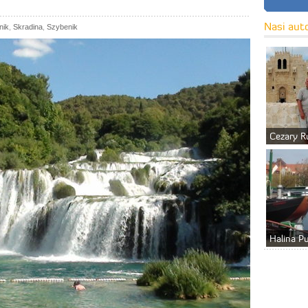
Nasi aut
nik
,
Skradina
,
Szybenik
Cezary R
Halina P