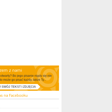
azem z nami
otwarty? Bo jego pisanie nigdy się nie
Bo może go pisać każdy, także Ty...
J SWÓJ TEKST I ZDJĘCIA
as na Facebooku