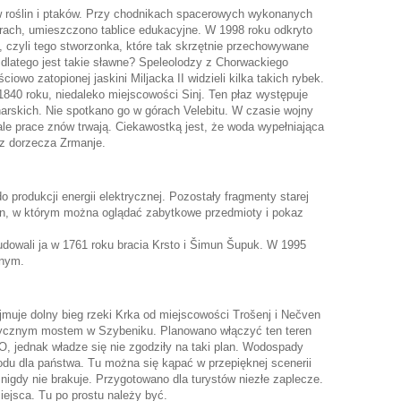
w roślin i ptaków. Przy chodnikach spacerowych wykonanych
iorach, umieszczono tablice edukacyjne. W 1998 roku odkryto
, czyli tego stworzonka, które tak skrzętnie przechowywane
e dlatego jest takie sławne? Speleolodzy z Chorwackiego
wo zatopionej jaskini Miljacka II widzieli kilka takich rybek.
840 roku, niedaleko miejscowości Sinj. Ten płaz występuje
rskich. Nie spotkano go w górach Velebitu. W czasie wojny
le prace znów trwają. Ciekawostką jest, że woda wypełniająca
o z dorzecza Zrmanje.
produkcji energii elektrycznej. Pozostały fragmenty starej
en, w którym można oglądać zabytkowe przedmioty i pokaz
budowali ja w 1761 roku bracia Krsto i Šimun Šupuk. W 1995
rnym.
jmuje dolny bieg rzeki Krka od miejscowości Trošenj i Nečven
ystycznym mostem w Szybeniku. Planowano włączyć ten teren
, jednak władze się nie zgodziły na taki plan. Wodospady
odu dla państwa. Tu można się kąpać w przepięknej scenerii
 nigdy nie brakuje. Przygotowano dla turystów niezłe zaplecze.
iejsca. Tu po prostu należy być.