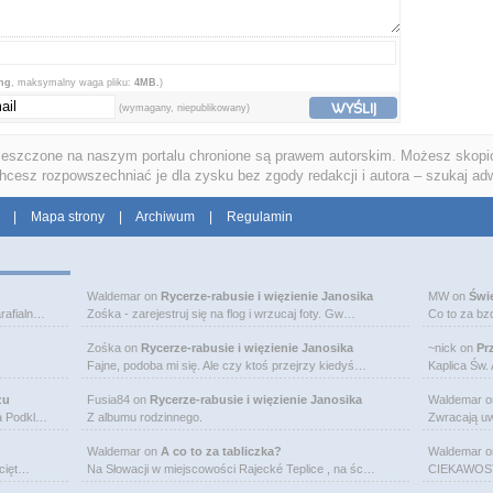
png
, maksymalny waga pliku:
4MB.
)
WYŚLIJ
(wymagany, niepublikowany)
ieszczone na naszym portalu chronione są prawem autorskim. Możesz skopio
chcesz rozpowszechniać je dla zysku bez zgody redakcji i autora – szukaj ad
|
Mapa strony
|
Archiwum
|
Regulamin
Waldemar
on
Rycerze-rabusie i więzienie Janosika
MW
on
Świ
rafialn…
Zośka - zarejestruj się na flog i wrzucaj foty. Gw…
Co to za bz
Zośka
on
Rycerze-rabusie i więzienie Janosika
~nick
on
Pr
Fajne, podoba mi się. Ale czy ktoś przejrzy kiedyś…
Kaplica Św.
zu
Fusia84
on
Rycerze-rabusie i więzienie Janosika
Waldemar
o
na Podkl…
Z albumu rodzinnego.
Zwracają uw
Waldemar
on
A co to za tabliczka?
Waldemar
o
bcięt…
Na Słowacji w miejscowości Rajecké Teplice , na śc…
CIEKAWOSTK