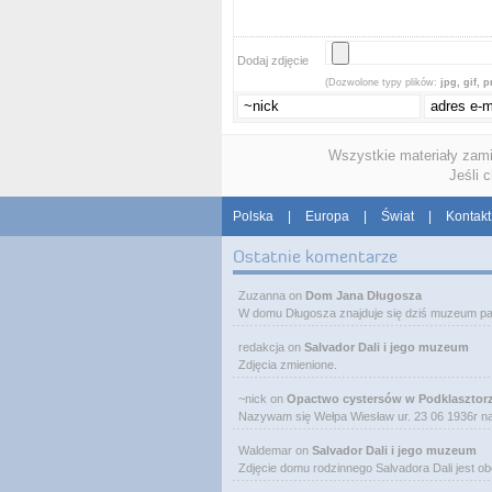
Dodaj zdjęcie
(Dozwolone typy plików:
jpg, gif, 
Wszystkie materiały zam
Jeśli 
Polska
|
Europa
|
Świat
|
Kontakt
Ostatnie komentarze
Zuzanna
on
Dom Jana Długosza
W domu Długosza znajduje się dziś muzeum pa
redakcja
on
Salvador Dali i jego muzeum
Zdjęcia zmienione.
~nick
on
Opactwo cystersów w Podklasztor
Nazywam się Wełpa Wiesław ur. 23 06 1936r 
Waldemar
on
Salvador Dali i jego muzeum
Zdjęcie domu rodzinnego Salvadora Dali jest o