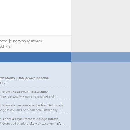
wać je na własny użytek.
wokata!
ęty Andrzej i miejscowa bohema
dury?
zeprawa zbudowana dla władcy
 Anny pierwotnie kaplica rzymsko-katoli…
n
Niewolniczy proceder królów Dahomeju
agę lampy uliczne z bateriami słoneczny…
n
Adam Asnyk. Poeta z mojego miasta
A że pod banderą Malty pływa statek m/v…