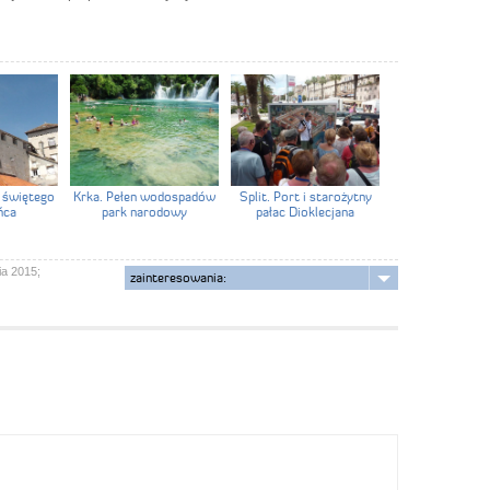
a świętego
Krka. Pełen wodospadów
Split. Port i starożytny
ńca
park narodowy
pałac Dioklecjana
ia 2015;
zainteresowania: