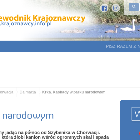
PISZ RAZEM Z 
orwacja
Dalmacja
Krka. Kaskady w parku narodowym
u narodowym
y jadąc na północ od Szybenika w Chorwacji.
, która żłobi kanion wśród ogromnych skał i spada