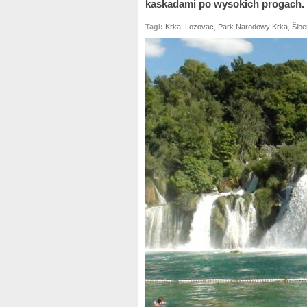
kaskadami po wysokich progach.
Tagi:
Krka
,
Lozovac
,
Park Narodowy Krka
,
Šibe