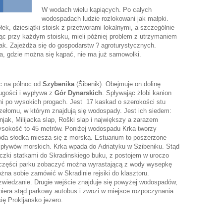
W wodach wielu kąpiących. Po całych
wodospadach ludzie rozlokowani jak małpki.
k, dziesiątki stoisk z przetworami lokalnymi, a szczególnie
ąc przy każdym stoisku, mieli później problem z utrzymaniem
brak. Zajeżdża się do gospodarstw ? agroturystycznych.
 gdzie można się kąpać, nie ma już samowolki.
c na północ od
Szybenika
(Šibenik). Obejmuje on dolinę
ługości i wypływa z
Gór Dynarskich
. Spływając żłobi kanion
i po wysokich progach. Jest 17 kaskad o szerokości stu
rzełomu, w którym znajdują się wodospady. Jest ich siedem:
njak, Milijacka slap, Roški slap i największy a zarazem
wysokość to 45 metrów. Poniżej wodospadu Krka tworzy
oda słodka miesza się z morską. Estuarium to poszerzone
a pływów morskich. Krka wpada do Adriatyku w Szibeniku. Stąd
czki statkami do Skradinskiego buku, z postojem w uroczo
 części parku zobaczyć można wyrastającą z wody wysepkę
na sobie zamówić w Skradinie rejsiki do klasztoru.
 zwiedzanie. Drugie wejście znajduje się powyżej wodospadów,
biera stąd parkowy autobus i zwozi w miejsce rozpoczynania
ię Prokljansko jezero.