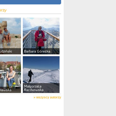
orzy
udziński
Barbara Górecka
Małgorzata
uławska
Raczkowska
»
wszyscy autorzy