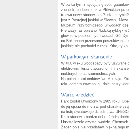
W parku tym znajdują się setki gatunkó
z desek, podobnie jak w Plitvickich jez
tu dwa nowe stanowiska ?ludzkiej rybki?
jest z Postojnej jaskini w Słoweni. Moż
Muzeum Przyrodniczego, w wodach częścio
Pierwszy raz opisano ?ludzką rybkę? w 1
głównie w podziemnych wodach Gór Dyna
na Bałkanach przerwano poszukiwania, a
jaskinię nie pochodzi z rzeki Krka, tylk
W parkowym skansenie
W XIX wieku wodospady były używane do 
elektrowni. Teraz utworzono mini skans
niektórych prac rzemieślniczych.
Na polanie stoi cerkiew św. Mikołaja. Z
roku odrestaurowano ją i dalej służy wie
Warto wiedzieć
Park został utworzony w 1985 roku. Obe
do jej ujścia do morza, pod charakter
na listę światowego dziedzictwa UNESCO
Krka stanowią bardzo dobre źródło doch
i krystalicznie czystej wodzie. Chętnych
Żaden opis nie przedstawi piękna tego m