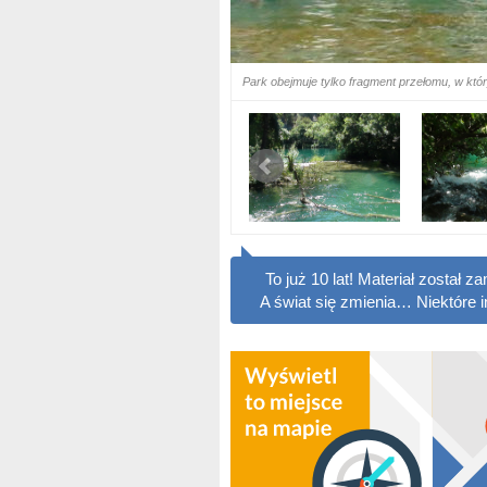
Park obejmuje tylko fragment przełomu, w któ
To już 10 lat! Materiał został
A świat się zmienia… Niektóre 