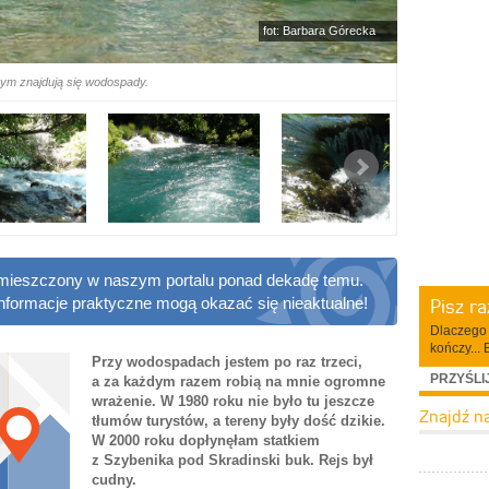
fot: Barbara Górecka
rym znajdują się wodospady.
 zamieszczony w naszym portalu ponad dekadę temu.
Pisz r
informacje praktyczne mogą okazać się nieaktualne!
Dlaczego 
kończy... 
Przy wodospadach jestem po raz trzeci,
PRZYŚLI
a za każdym razem robią na mnie ogromne
wrażenie. W 1980 roku nie było tu jeszcze
Znajdź n
tłumów turystów, a tereny były dość dzikie.
W 2000 roku dopłynęłam statkiem
z Szybenika pod Skradinski buk. Rejs był
cudny.