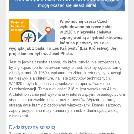
mogą okazać się nieaktualne!
W północnej części Czech
wybudowano na rzece Łabie
w 1920 r. niezwykle ciekawą
zaporę wodną z hydroelektrownią,
która na pierwszy rzut oka
wygląda jak z bajki. To Les Království (Las Królestwa). Jej
projektantem był inż. Josef Plicka.
Jest to jedyna czeska zapora, do której turyści nie przyjeżdżają
by się kąpać (bo to rezerwuar wody pitnej), lecz by oglądać tamę
z budynkami. W 1960 r. wpisano ten zbiornik retencyjny, z uwagi
na niezwykłą architekturę, na listę zabytków technicznych.
W 1920 r. była to jedna z największych zapór w ówczesnej
Czechosłowacji. Tama o długości 218 m jest wysoka na 41 m.
Architektonicznie jest wykonana w interesującym, pseudogotyckim
stylu i jest niezwykle lubiana przez turystów. Wjazdu na tamę
strzegą dwie bramy z ozdobnymi wieżyczkami. Domek zarządcy
zapory przypomina mały kamienny zamek z dominującą wieżą
z blankami.
Dydaktyczną ścieżką
Zapora znajduje się na końcu ścieżki dydaktycznej o nazwie