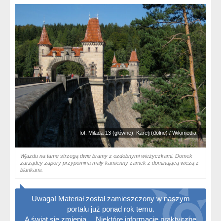
fot: Milada 13 (główne), Karelj (dolne) / Wikimedia
Wjazdu na tamę strzegą dwie bramy z ozdobnymi wieżyczkami. Domek
zarządcy zapory przypomina mały kamienny zamek z dominującą wieżą z
blankami.
Uwaga! Materiał został zamieszczony w naszym
portalu już ponad rok temu.
A świat się zmienia… Niektóre informacje praktyczne