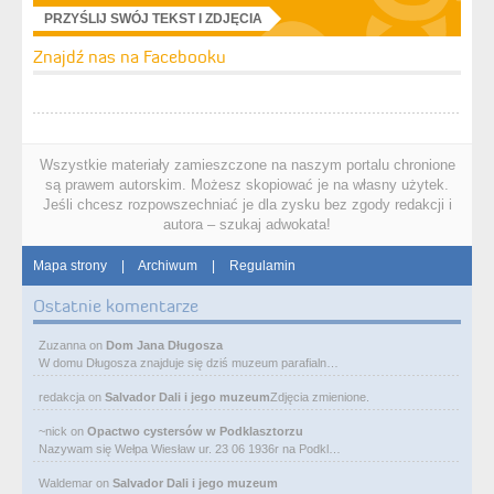
PRZYŚLIJ SWÓJ TEKST I ZDJĘCIA
Znajdź nas na Facebooku
Wszystkie materiały zamieszczone na naszym portalu chronione
są prawem autorskim. Możesz skopiować je na własny użytek.
Jeśli chcesz rozpowszechniać je dla zysku bez zgody redakcji i
autora – szukaj adwokata!
Mapa strony
|
Archiwum
|
Regulamin
Ostatnie komentarze
Zuzanna
on
Dom Jana Długosza
W domu Długosza znajduje się dziś muzeum parafialn…
redakcja
on
Salvador Dali i jego muzeum
Zdjęcia zmienione.
~nick
on
Opactwo cystersów w Podklasztorzu
Nazywam się Wełpa Wiesław ur. 23 06 1936r na Podkl…
Waldemar
on
Salvador Dali i jego muzeum