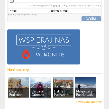
(Dozwolone typy plików:
jpg, gif, png
, maksymalny waga pliku:
4MB.
)
(wymagany, niepublikowany)
WYŚLIJ
Nasi autorzy
Cezary
Barbara
Halina
Małgorzata
Rudziński
Górecka
Puławska
Raczkowska
»
wszyscy autorzy