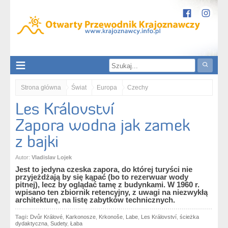
Strona główna
Świat
Europa
Czechy
Les Království
kraj hradecki / Královéhradecký kraj
Les Království. Zapora wodna jak zamek z bajki
Zapora wodna jak zamek
z bajki
Autor:
Vladislav Lojek
Jest to jedyna czeska zapora, do której turyści nie
przyjeżdżają by się kąpać (bo to rezerwuar wody
pitnej), lecz by oglądać tamę z budynkami. W 1960 r.
wpisano ten zbiornik retencyjny, z uwagi na niezwykłą
architekturę, na listę zabytków technicznych.
Tagi:
Dvůr Králové
,
Karkonosze
,
Krkonoše
,
Labe
,
Les Království
,
ścieżka
dydaktyczna
,
Sudety
,
Łaba