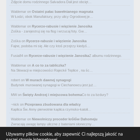
Zdjęcie domu rodzinnego Salvadora Dali jest obcięt…
Waldemar
on
Ostatni pałac bawełnianego magnata
W Łodzi, obok Manufaktury, przy ulicy Ogrodowej je…
Waldemar
on
Rycerze-rabusie i więzienie Janosika
Zośka - zarejestruj się na flog i wrzucaj foty. Gw…
Zośka
on
Rycerze-rabusie i więzienie Janosika
Fajne, podoba mi się. Ale czy ktoś przejrzy kiedyś…
Fusia84
on
Rycerze-rabusie i więzienie Janosika
Z albumu rodzinnego.
Waldemar
on
A co to za tabliczka?
Na Słowacji w miejscowości Rajecké Teplice , na śc…
robert
on
W murach dawnej synagogi
Budynek murowanej synagogi w Ciechanowcu jest już…
MW
on
Święty Andrzej i miejscowa bohema
Co to za bzdury?
~nick
on
Przeprawa zbudowana dla władcy
Kaplica Św. Anny pierwotnie kaplica rzymsko-katoli…
Waldemar
on
Niewolniczy proceder królów Dahomeju
Zwracają uwagę lampy uliczne z bateriami słoneczny…
Waldemar
on
Adam Asnyk. Poeta z mojego miasta
Używamy plików cookie, aby zapewnić Ci najlepszą jakość na
CIEKAWOSTKA że pod banderą Malty pływa statek m/v…