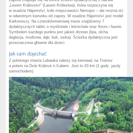
„Lesem Království” (Lasem Królestwa), która rozpoczyna się
w osadzie Hájemství, koło miejscowości Nemojov – ale można iść
w odwrotnym kierunku od zapory. W osadzie Hájemství jest model
Karkonoszy. Na czterokilometrowej trasie znajdziemy 7
dydaktycznych tablic o myślistwie i leśnictwie oraz florze i faunie.
Symbolem każdego punktu jest jakieś drzewo (lipa, olcha,
daglezja, modrzew, dąb, buk, osika). Ścieżka dydaktyczna jest
przeznaczona głównie dla dzieci.
Jak tam dojechać
Z polskiego miasta Lubawka należy się kierować na Trutnov
a potem na Dvůr Králové n./Labem. Jest to 43 km (1 godz. jazdy
samochodem).