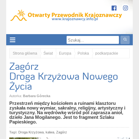
Strona główna
Świat
Europa
Polska
podkarpackie
Zagórz
Karpaty
Góry Sanocko-Turczańskie
Zagórz. Droga Krzyżowa Nowego Życia
Droga Krzyżowa Nowego
Życia
Autorka:
Barbara Górecka
Przestrzeń między kościołem a ruinami klasztoru
zyskała nowy wymiar, sakralny, religijny, artystyczny i
turystyczny. Na wędrówkę wśród pól zaprasza anioł,
dzieło Jana Mogilanego. Jest to fragment Szlaku
Papieskiego.
Tagi:
Droga Krzyżowa
,
kalwa
,
Zagórz