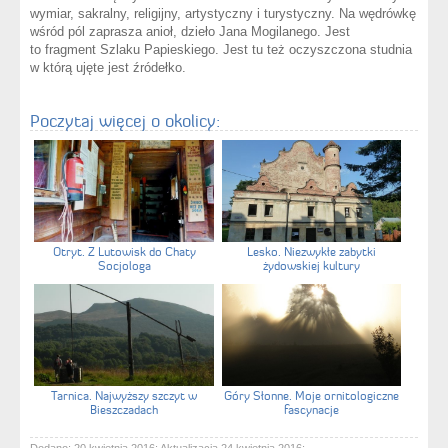
wymiar, sakralny, religijny, artystyczny i turystyczny. Na wędrówkę
wśród pól zaprasza anioł, dzieło Jana Mogilanego. Jest
to fragment Szlaku Papieskiego. Jest tu też oczyszczona studnia
w którą ujęte jest źródełko.
Poczytaj więcej o okolicy:
Otryt. Z Lutowisk do Chaty
Lesko. Niezwykłe zabytki
Socjologa
żydowskiej kultury
Tarnica. Najwyższy szczyt w
Góry Słonne. Moje ornitologiczne
Bieszczadach
fascynacje
Dodano: 20 kwietnia 2016; Aktualizacja 24 kwietnia 2016;