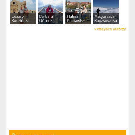
Cezary
Barbara
Halina
Małgorzata
Rudziński
Górecka
Puławska
Raczkowska
»
wszyscy autorzy