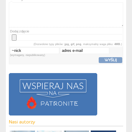
Dodaj zdjęcie
(Dozwolone typy plików:
jpg, gif, png
, maksymalny waga pliku:
4MB.
)
(wymagany, niepublikowany)
WYŚLIJ
Nasi autorzy