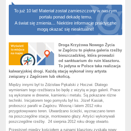
To już 10 lat! Materiał został zamieszczony w naszym
portalu ponad dekadę temu.
A świat się zmienia… Niektóre informacje praktyczne
mogą okazać się nieaktualne!
Droga Krzyżowa Nowego Życia
w Zagórzu to piękna galeria rzeźby
bieszczadzkiej, która prowadzi
od sanktuarium do ruin klasztoru.
To jedyna w Polsce taka realizacja
kalwaryjskiej drogi. Każdą stację wykonał inny artysta
związany z Zagórzem lub okolicą.
Między innymi był to Zdzisław Pękalski z Hoczwi. Dlatego
wymieniam tego rzeźbiarza bo będę z wizytą w jego galerii. Prace
są wykonane w drewnie, kamieniu i metalu. Są pokazane różne
techniki. Inicjatorem tego pomysłu był ks. Józef Kasiak,
proboszcz parafii w Zagórzu. Wiosną i latem 2012 roku
przygotowywano teren. Utwardzano ścieżki, wyznaczano teren
na poszczególne stacje, montowano głazy. Artyści wykonywali
poszczególne rzeźby. 24 sierpnia 2012 roku drogę otwarto.
Przestrzeń między kościołem a ruinami klasztoru zyskała nowy