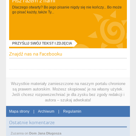
Pisz razem z nami
Dlaczego otwarty? Bo jego pisanie nigdy się nie kończy... Bo może
go pisać każdy, także Ty...
PRZYŚLIJ SWÓJ TEKST I ZDJĘCIA
Znajdź nas na Facebooku
Wszystkie materiały zamieszczone na naszym portalu chronione
są prawem autorskim. Możesz skopiować je na własny użytek.
Jeśli chcesz rozpowszechniać je dla zysku bez zgody redakcji i
autora – szukaj adwokata!
Mapa strony
|
Archiwum
|
Regulamin
Ostatnie komentarze
Zuzanna
on
Dom Jana Długosza