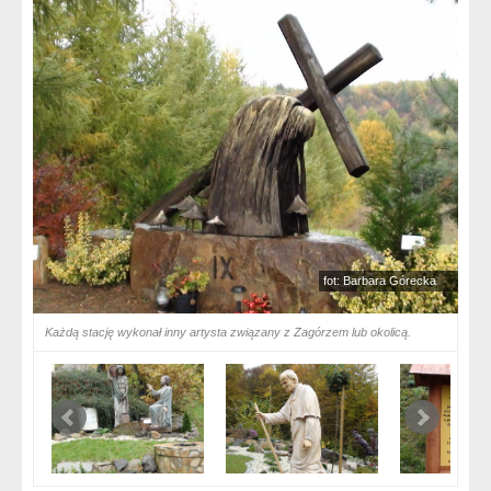
fot: Barbara Górecka
Każdą stację wykonał inny artysta związany z Zagórzem lub okolicą.