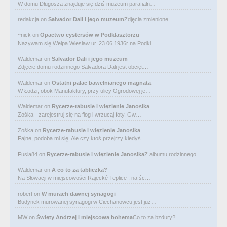
W domu Długosza znajduje się dziś muzeum parafialn…
redakcja
on
Salvador Dali i jego muzeum
Zdjęcia zmienione.
~nick
on
Opactwo cystersów w Podklasztorzu
Nazywam się Wełpa Wiesław ur. 23 06 1936r na Podkl…
Waldemar
on
Salvador Dali i jego muzeum
Zdjęcie domu rodzinnego Salvadora Dali jest obcięt…
Waldemar
on
Ostatni pałac bawełnianego magnata
W Łodzi, obok Manufaktury, przy ulicy Ogrodowej je…
Waldemar
on
Rycerze-rabusie i więzienie Janosika
Zośka - zarejestruj się na flog i wrzucaj foty. Gw…
Zośka
on
Rycerze-rabusie i więzienie Janosika
Fajne, podoba mi się. Ale czy ktoś przejrzy kiedyś…
Fusia84
on
Rycerze-rabusie i więzienie Janosika
Z albumu rodzinnego.
Waldemar
on
A co to za tabliczka?
Na Słowacji w miejscowości Rajecké Teplice , na śc…
robert
on
W murach dawnej synagogi
Budynek murowanej synagogi w Ciechanowcu jest już…
MW
on
Święty Andrzej i miejscowa bohema
Co to za bzdury?