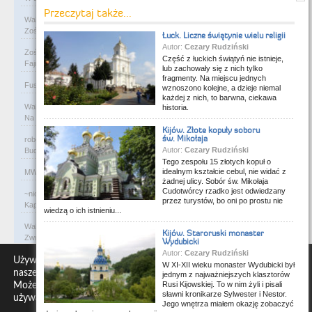
Przeczytaj także...
Waldemar
on
Rycerze-rabusie i więzienie Janosika
Zośka - zarejestruj się na flog i wrzucaj foty. Gw…
Łuck. Liczne świątynie wielu religii
Autor:
Cezary Rudziński
Zośka
on
Rycerze-rabusie i więzienie Janosika
Część z łuckich świątyń nie istnieje,
Fajne, podoba mi się. Ale czy ktoś przejrzy kiedyś…
lub zachowały się z nich tylko
fragmenty. Na miejscu jednych
Fusia84
on
Rycerze-rabusie i więzienie Janosika
Z albumu rodzinnego.
wznoszono kolejne, a dzieje niemal
każdej z nich, to barwna, ciekawa
Waldemar
on
A co to za tabliczka?
historia.
Na Słowacji w miejscowości Rajecké Teplice , na śc…
Kijów. Złote kopuły soboru
św. Mikołaja
robert
on
W murach dawnej synagogi
Autor:
Cezary Rudziński
Budynek murowanej synagogi w Ciechanowcu jest już…
Tego zespołu 15 złotych kopuł o
idealnym kształcie cebul, nie widać z
MW
on
Święty Andrzej i miejscowa bohema
Co to za bzdury?
żadnej ulicy. Sobór św. Mikołaja
Cudotwórcy rzadko jest odwiedzany
~nick
on
Przeprawa zbudowana dla władcy
przez turystów, bo oni po prostu nie
Kaplica Św. Anny pierwotnie kaplica rzymsko-katoli…
wiedzą o ich istnieniu...
Waldemar
on
Niewolniczy proceder królów Dahomeju
Kijów. Staroruski monaster
Zwracają uwagę lampy uliczne z bateriami słoneczny…
Wydubicki
Autor:
Cezary Rudziński
Waldemar
on
Adam Asnyk. Poeta z mojego miasta
Używamy plików cookie, aby zapewnić Ci najlepszą jakość na
W XI-XII wieku monaster Wydubicki był
CIEKAWOSTKA że pod banderą Malty pływa statek m/v…
naszej stronie internetowej.
jednym z najważniejszych klasztorów
Rusi Kijowskiej. To w nim żyli i pisali
Możesz dowiedzieć się więcej o tym, których plików cookie
Waldemar
on
Historia na Wawelskim Wzgórzu
sławni kronikarze Sylwester i Nestor.
używamy lub wyłącz je w
ustawieniach
.
Michał Bogoria Skotnicki (1775–1808). Portret Mich…
Jego wnętrza miałem okazję zobaczyć