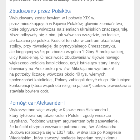
Zbudowany przez Polaków
Wybudowany został bowiem w I połowie XIX w.
przez mieszkających w Kijowie Polaków, głównie ziemiaństwo,
które odgrywało wówczas na ziemiach ukraińskich znaczącą rolę.
Msze odbywały się z nim, jak wówczas wszędzie, po łacinie,
ale kazania po polsku. Kościół ten stoi w centrum ukraińskiej
stolicy, przy równoległej do pryncypialnego Chreszczatyku,
ale biegnącej wyżej po zboczu wzgórza ? Góry Starokijowskiej,
ulicy Kościelnej. O możliwość zbudowania w Kijowie nowego,
większego kościoła katolickiego, gdyż istniejący stary i mały
drewniany na Pieczersku p.w. św. Mikołaja nie wystarczał
na potrzeby liczącej wówczas około 40 tys. wiernych,
społeczności katolickiej, Polacy zabiegali dosyć długo. Nie lubiąca
konkurencji (która wspólnota religijna ją lubi?) cerkiew prawosławna
stawiała bowiem opór.
Pomógł car Aleksander I
Wykorzystano więc wizytę w Kijowie cara Aleksandra I,
który tytułował się także królem Polski i zgodę wreszcie
uzyskano. Podobno ważnym argumentem było zapewnienie,
że kościół otrzyma wezwanie patrona cara, św. Aleksandra.
Budowa rozpoczęła się w 1817 roku, w dwa lata po Kongresie
Wiedeńskim, który stworzył podległe imperium rosyjskiemu