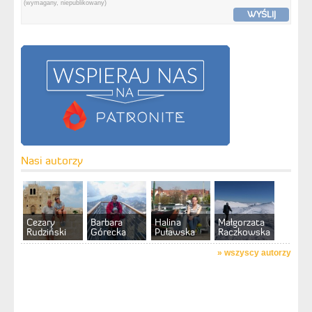
(wymagany, niepublikowany)
WYŚLIJ
Nasi autorzy
Cezary
Barbara
Halina
Małgorzata
Rudziński
Górecka
Puławska
Raczkowska
»
wszyscy autorzy