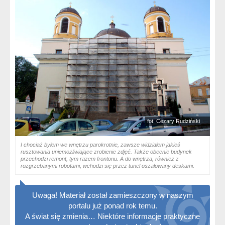
fot: Cezary Rudziński
I chociaż byłem we wnętrzu parokrotnie, zawsze widziałem jakieś
rusztowania uniemożliwiające zrobienie zdjęć. Także obecnie budynek
przechodzi remont, tym razem frontonu. A do wnętrza, również z
rozgrzebanymi robotami, wchodzi się przez tunel oszalowany deskami.
Uwaga! Materiał został zamieszczony w naszym
portalu już ponad rok temu.
A świat się zmienia… Niektóre informacje praktyczne