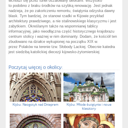
wchodzi się przez tunel oszalowany deskami. Wszystko
to podobno z braku środków na szybką renowację. Jest jednak
nadzieja, że po zakończeniu remontu, świątynia odzyska dawny
blask. Tym bardziej, że stanowi rzadki w Kijowie przykład
architektury prawdziwego, a nie stalinowskiego klasycyzmu i jest
zabytkiem. Określanym także na wspomnianej tablicy
informacyjnej, jako nieodłączna część historycznego krajobrazu
centrum stolicy i ważnej w nim dominanty. Dodam, że kościół ten
zbudowano na działce wykupionej na początku XIX w.
przez Polaków na terenie tzw. Słobody Lackiej. Obecnie katedra
jest siedzibą katolickiej diecezji kijowsko-żytomierskiej
Poczytaj więcej o okolicy:
Kijów. Neogotyk nad Dnieprem
Kijów. Młode świątynie i nowe
klasztory