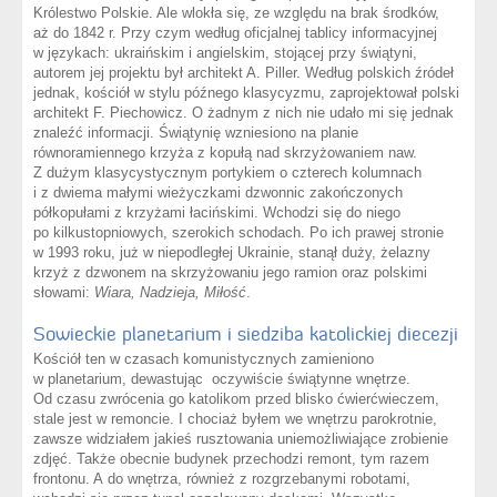
Królestwo Polskie. Ale wlokła się, ze względu na brak środków,
aż do 1842 r. Przy czym według oficjalnej tablicy informacyjnej
w językach: ukraińskim i angielskim, stojącej przy świątyni,
autorem jej projektu był architekt A. Piller. Według polskich źródeł
jednak, kościół w stylu późnego klasycyzmu, zaprojektował polski
architekt F. Piechowicz. O żadnym z nich nie udało mi się jednak
znaleźć informacji. Świątynię wzniesiono na planie
równoramiennego krzyża z kopułą nad skrzyżowaniem naw.
Z dużym klasycystycznym portykiem o czterech kolumnach
i z dwiema małymi wieżyczkami dzwonnic zakończonych
półkopułami z krzyżami łacińskimi. Wchodzi się do niego
po kilkustopniowych, szerokich schodach. Po ich prawej stronie
w 1993 roku, już w niepodległej Ukrainie, stanął duży, żelazny
krzyż z dzwonem na skrzyżowaniu jego ramion oraz polskimi
słowami:
Wiara, Nadzieja, Miłość
.
Sowieckie planetarium i siedziba katolickiej diecezji
Kościół ten w czasach komunistycznych zamieniono
w planetarium, dewastując oczywiście świątynne wnętrze.
Od czasu zwrócenia go katolikom przed blisko ćwierćwieczem,
stale jest w remoncie. I chociaż byłem we wnętrzu parokrotnie,
zawsze widziałem jakieś rusztowania uniemożliwiające zrobienie
zdjęć. Także obecnie budynek przechodzi remont, tym razem
frontonu. A do wnętrza, również z rozgrzebanymi robotami,