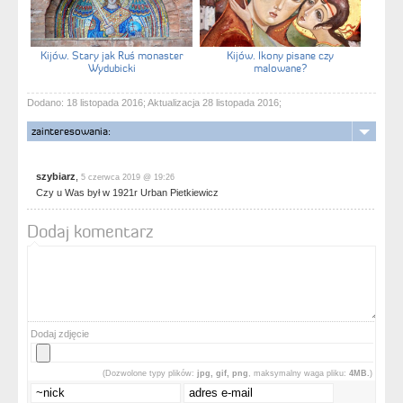
Kijów. Stary jak Ruś monaster
Kijów. Ikony pisane czy
Wydubicki
malowane?
Dodano: 18 listopada 2016; Aktualizacja 28 listopada 2016;
zainteresowania:
szybiarz
,
5 czerwca 2019 @ 19:26
Czy u Was był w 1921r Urban Pietkiewicz
Dodaj komentarz
Dodaj zdjęcie
(Dozwolone typy plików:
jpg, gif, png
, maksymalny waga pliku:
4MB.
)