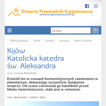
Strona główna
Świat
Europa
Ukraina
rejon Kijowski
Kijów
Kijów
Kijów. Katolicka katedra św. Aleksandra
Katolicka katedra
św. Aleksandra
Autor:
Cezary Rudziński
Kościół ten w czasach komunistycznych zamieniono w
planetarium, dewastując oczywiście świątynne
wnętrze. Od czasu zwrócenia go katolikom przed
blisko ćwierćwieczem, stale jest w remoncie.
Tagi:
Aleksander I
,
katedra
,
Kijów