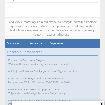
Wszystkie materiały zamieszczone na naszym portalu chronione
są prawem autorskim. Możesz skopiować je na własny użytek.
Jeśli chcesz rozpowszechniać je dla zysku bez zgody redakcji i
autora – szukaj adwokata!
Mapa strony
|
Archiwum
|
Regulamin
Ostatnie komentarze
Zuzanna
on
Dom Jana Długosza
W domu Długosza znajduje się dziś muzeum parafialn…
redakcja
on
Salvador Dali i jego muzeum
Zdjęcia zmienione.
~nick
on
Opactwo cystersów w Podklasztorzu
Nazywam się Wełpa Wiesław ur. 23 06 1936r na Podkl…
Waldemar
on
Salvador Dali i jego muzeum
Zdjęcie domu rodzinnego Salvadora Dali jest obcięt…
Waldemar
on
Ostatni pałac bawełnianego magnata
W Łodzi, obok Manufaktury, przy ulicy Ogrodowej je…