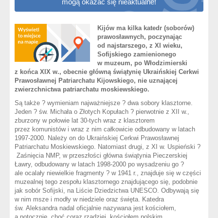
mogą okazać się nieaktualne!
Kijów ma kilka katedr (soborów)
prawosławnych, poczynając
od najstarszego, z XI wieku,
Sofijskiego zamienionego
w muzeum, po Włodzimierski
z końca XIX w., obecnie główną świątynię Ukraińskiej Cerkwi
Prawosławnej Patriarchatu Kijowskiego, nie uznającej
zwierzchnictwa patriarchatu moskiewskiego.
Są także ? wymieniam najważniejsze ? dwa sobory klasztorne.
Jeden ? św. Michała o Złotych Kopułach ? pierwotnie z XII w.,
zburzony w połowie lat 30-tych wraz z klasztorem
przez komunistów i wraz z nim całkowicie odbudowany w latach
1997-2000. Należy on do Ukraińskiej Cerkwi Prawosławnej
Patriarchatu Moskiewskiego. Natomiast drugi, z XI w. Uspieński ?
Zaśnięcia NMP, w przeszłości główna świątynia Pieczerskiej
Ławry, odbudowany w latach 1998-2000 po wysadzeniu go ?
ale ocalały niewielkie fragmenty ? w 1941 r., znajduje się w części
muzealnej tego zespołu klasztornego znajdującego się, podobnie
jak sobór Sofijski, na Liście Dziedzictwa UNESCO. Odbywają się
w nim msze i modły w niedziele oraz święta. Katedra
św. Aleksandra nadal oficjalnie nazywana jest kościołem,
a potocznie, choć coraz rzadziej, kościołem polskim.