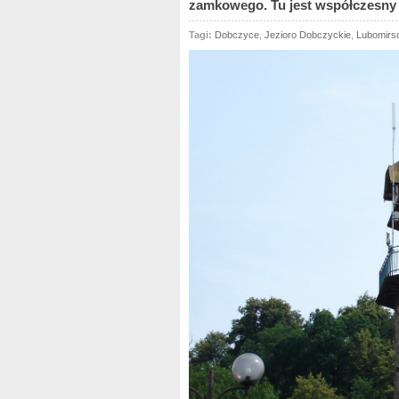
zamkowego. Tu jest współczesny 
Tagi:
Dobczyce
,
Jezioro Dobczyckie
,
Lubomirs