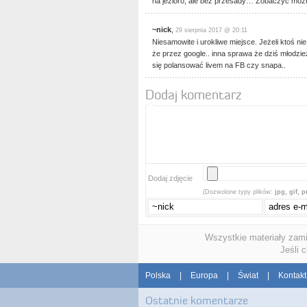
na jezioro, ale bez przesady… Zobaczyć można,
~nick
,
29 sierpnia 2017 @ 20:11
Niesamowite i urokliwe miejsce. Jeżeli ktoś ni
że przez google.. inna sprawa że dziś młodzie
się polansować livem na FB czy snapa..
Dodaj komentarz
Dodaj zdjęcie
(Dozwolone typy plików:
jpg, gif, 
Wszystkie materiały zam
Jeśli 
Polska
|
Europa
|
Świat
|
Kontakt
Ostatnie komentarze