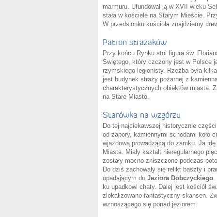
marmuru. Ufundował ją w XVII wieku Seba
stała w kościele na Starym Mieście. Przy
W przedsionku kościoła znajdziemy drew
Patron strażaków
Przy końcu Rynku stoi figura św. Floria
Świętego, który czczony jest w Polsce ja
rzymskiego legionisty. Rzeźba była kilka
jest budynek straży pożarnej z kamienną
charakterystycznych obiektów miasta. Za
na Stare Miasto.
Starówka na wzgórzu
Do tej najciekawszej historycznie częś
od zapory, kamiennymi schodami koło cme
wjazdową prowadzącą do zamku. Ja idę 
Miasta. Miały kształt nieregularnego pi
zostały mocno zniszczone podczas poto
Do dziś zachowały się relikt baszty i b
opadającym do
Jeziora Dobczyckiego
.
ku upadkowi chaty. Dalej jest kościół św
zlokalizowano fantastyczny skansen. Z
wznoszącego się ponad jeziorem.