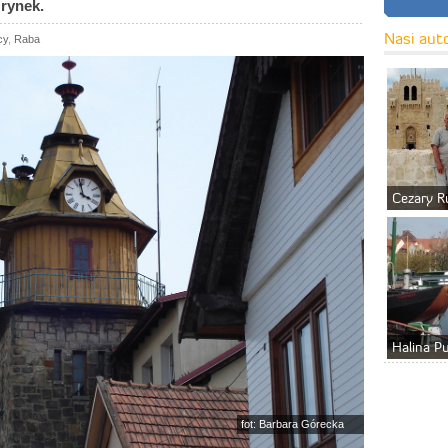
rynek.
Nasi aut
cy
,
Raba
Cezary R
Halina P
fot: Barbara Górecka