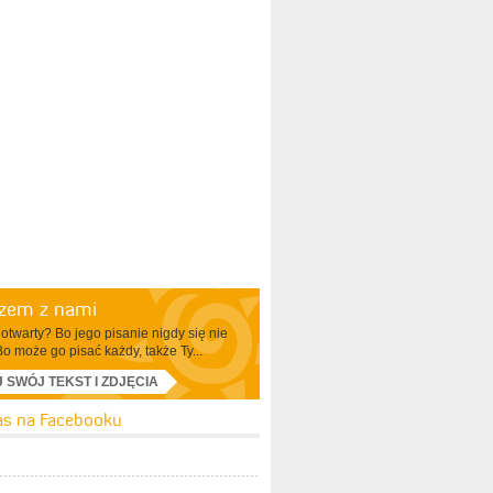
azem z nami
otwarty? Bo jego pisanie nigdy się nie
Bo może go pisać każdy, także Ty...
J SWÓJ TEKST I ZDJĘCIA
as na Facebooku