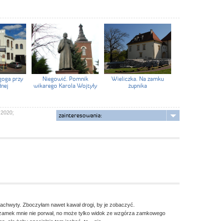
goga przy
Niegowić. Pomnik
Wieliczka. Na zamku
dnej
wikarego Karola Wojtyły
żupnika
 2020;
zainteresowania:
chwyty. Zboczyłam nawet kawał drogi, by je zobaczyć.
 zamek mnie nie porwał, no może tylko widok ze wzgórza zamkowego