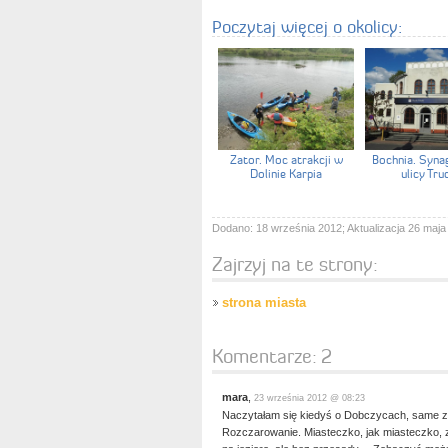
Poczytaj więcej o okolicy:
Zator. Moc atrakcji w
Bochnia. Syna
Dolinie Karpia
ulicy Tru
Dodano: 18 września 2012; Aktualizacja 26 maja
Zajrzyj na te strony:
strona miasta
Komentarze:
2
mara
,
23 września 2012 @ 08:23
Naczytałam się kiedyś o Dobczycach, same za
Rozczarowanie. Miasteczko, jak miasteczko,