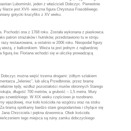
stian Lubomirski, jeden z właścicieli Dobczyc. Pierwotnie
 filarze jest XVII- wieczna figura Chrystusa Frasobliwego.
niany gotycki krucyfiks z XV wieku.
na. Pochodzi ona z 1768 roku. Została wykonana z piaskowca.
ko patron strażaków i hutników, przedstawiono tu w stroju
 razy restaurowana, a ostatnio w 2006 roku. Nieopodal figury
 wieżą, z balkonikiem. Wieża ta jest jednym z najbardziej
 figurą św. Floriana wchodzi się w uliczkę prowadzącą
ci Dobczyc można wejść trzema drogami: żółtym szlakiem
ntarza „Jeleniec”, lub ulicą Przedbronie, przez bramę
właśnie tędy, wzdłuż pozostałości murów obronnych Starego
ęciokąta, długość 700 metrów, a grubość – 1,5 metra. Mury
pu szwedzkiego. W XIX wieku częściowo je rozebrano.
ramy wjazdowej, mur koło kościoła na wzgórzu oraz na stoku
 Za bramą spotkamy bardzo stare gospodarstwa i chylące się
. Jana Chrzciciela i piękna dzwonnica. Obok kościoła
wieńczeniem tego miejsca są ruiny zamku dobczyckiego