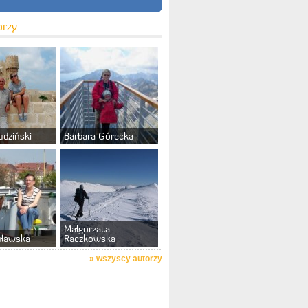
orzy
udziński
Barbara Górecka
Małgorzata
uławska
Raczkowska
»
wszyscy autorzy