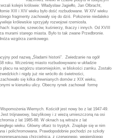
erzali kolejni królowie: Władysław Jagiełło, Jan Olbracht,
rzełomie XIII i XIV wieku było dość rozbudowane. W XIV wieku
rego fragmenty zachowały się do dziś. Położenie niedaleko
wileje królewskie sprzyjały rozwojowi rzemiosła.
chach: kupców, szewców, kuśnierzy, tkaczy i innych. Od XVIII
za murami starego miasta. Było to tak zwane Przedbronie.
odnóża wzgórza zamkowego.
yjny pod nazwą „Śladami historii”. Zwiedzanie na ogół
768 roku. Wcześniej miasto rozbudowywano w układzie
o placu na wzgórzu staromiejskim, w bliskości zamku. Zostało
edzkich i nigdy już nie wróciło do świetności,
 zachowało się kilka drewnianych domów z XIX wieku,
onymi w kierunku ulicy. Obecny rynek zachował formę
j Wspomożenia Wiernych. Kościół jest nowy bo z lat 1947-49.
 Jest trójnawowy, bazylikowy i z wieżą umieszczoną na osi
chromia z lat 1985-88. W oknach są witraże z lat
egłego wieku. Główny ołtarz to tryptyk. Znajduje się w nim
ana i polichromowana. Prawdopodobnie pochodzi ze szkoły
norenesansowa chrzcielnica, z czerwonego, węgierskiego