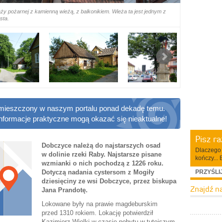
raży pożarnej z kamienną wieżą, z balkonikiem. Wieża ta jest jednym z
sta.
 zamieszczony w naszym portalu ponad dekadę temu.
informacje praktyczne mogą okazać się nieaktualne!
Pisz r
Dobczyce należą do najstarszych osad
Dlaczego 
w dolinie rzeki Raby. Najstarsze pisane
kończy... 
wzmianki o nich pochodzą z 1226 roku.
PRZYŚLI
Dotyczą nadania cystersom z Mogiły
dziesięciny ze wsi Dobczyce, przez biskupa
Znajdź n
Jana Prandotę.
Lokowane były na prawie magdeburskim
przed 1310 rokiem. Lokację potwierdził
Kazimierz Wielki w czasie pobytu w tutejszym