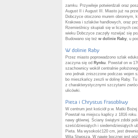
zamku. Przywileje potwierdzali oraz posz
August II i August III. Miasto już na p
Dobczyce otoczono murem obronnym, któ
Krakowa i szlaków handlowych, oraz przy
Rzemieślnicy skupiali się w licznych ce
wieku Dobczyce zaczęły rozwijać się po
Budowano się też
w dolinie
Raby
, u p
W dolinie Raby
Przez miasto poprowadzono szlak edukac
zaczyna się od
Rynku
. Powstał on w 1
szachownicy wokół centralnie położoneg
ono jednak zniszczone podczas wojen szw
bo mieszkańcy zeszli w dolinę Raby. Tu
z charakterystycznymi szczytami zwróc
ulicówki.
Pieta i Chrystus Frasobliwy
W centrum jest kościół p.w. Matki Boże
Powstał na miejscu kaplicy z 1816 roku.
nawy głównej. Ściany świątyni zdobi poli
sześćdziesiątych i siedemdziesiątych ubi
Pieta. Ma wysokość120 cm, jest drewni
Wita Stwosza. W nawie bocznej jest póź