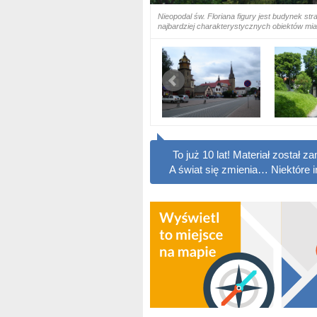
Nieopodal św. Floriana figury jest budynek st
najbardziej charakterystycznych obiektów mia
To już 10 lat! Materiał został
A świat się zmienia… Niektóre 