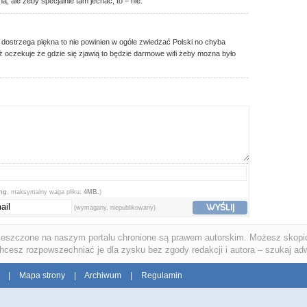
 ale żeby specjalnie tam jechać, to – nie.
e dostrzega piękna to nie powinien w ogóle zwiedzać Polski no chyba
ż oczekuje że gdzie się zjawią to będzie darmowe wifi żeby mozna było
png
, maksymalny waga pliku:
4MB.
)
WYŚLIJ
(wymagany, niepublikowany)
ieszczone na naszym portalu chronione są prawem autorskim. Możesz skopio
chcesz rozpowszechniać je dla zysku bez zgody redakcji i autora – szukaj ad
|
Mapa strony
|
Archiwum
|
Regulamin