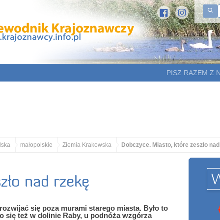
PISZ RAZEM Z 
lska
małopolskie
Ziemia Krakowska
Dobczyce. Miasto, które zeszło nad
szło nad rzekę
rozwijać się poza murami starego miasta. Było to
 się też w dolinie Raby, u podnóża wzgórza