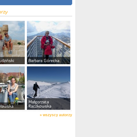
orzy
udziński
Barbara Górecka
Małgorzata
uławska
Raczkowska
»
wszyscy autorzy