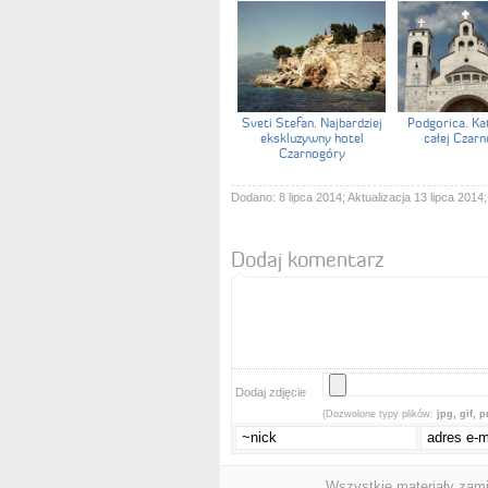
Sveti Stefan. Najbardziej
Podgorica. Ka
ekskluzywny hotel
całej Czar
Czarnogóry
Dodano: 8 lipca 2014; Aktualizacja 13 lipca 2014;
Dodaj komentarz
Dodaj zdjęcie
(Dozwolone typy plików:
jpg, gif, 
Wszystkie materiały zam