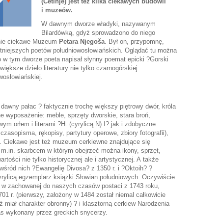
(Cetinje) jest też kilka ciekawych budowli
i muzeów.
W dawnym dworze władyki, nazywanym
Bilardówką, gdyż sprowadzono do niego
ecnie ciekawe Muzeum
Petara Njegoša
. Był on, przypomnę,
bitniejszych poetów południowosłowiańskich. Oglądać tu można
 To w tym dworze poeta napisał słynny poemat epicki ?Gorski
iększe dzieło literatury nie tylko czarnogórskiej
wosłowiańskiej.
awny pałac ? faktycznie trochę większy piętrowy dwór, króla
ne wyposażenie: meble, sprzęty dworskie, stara broń,
m orłem i literami ?H. (cyrylicą N) I? jak i zdobyczne
 czasopisma, rękopisy, partytury operowe, zbiory fotografii),
a. Ciekawe jest też muzeum cerkiewne znajdujące się
 m.in. skarbcem w którym obejrzeć można ikony, sprzęt,
artości nie tylko historycznej ale i artystycznej. A także
wśród nich ?Ewangelię Divosa? z 1350 r. i ?Oktoih? ?
yrylicą egzemplarz książki Słowian południowych. Oczywiście
? w zachowanej do naszych czasów postaci z 1743 roku,
1 r. (pierwszy, założony w 1484 został niemal całkowicie
 miał charakter obronny) ? i klasztorną cerkiew Narodzenia
tas wykonany przez greckich snycerzy.