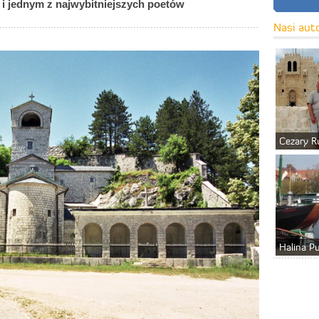
e i jednym z najwybitniejszych poetów
Nasi aut
Cezary R
Halina P