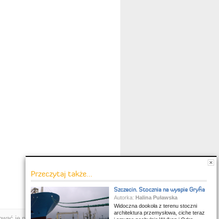
Przeczytaj także...
Szczecin. Stocznia na wyspie Gryfia
Autorka:
Halina Puławska
Widoczna dookoła z terenu stoczni
architektura przemysłowa, ciche teraz
wać je na własny użytek.