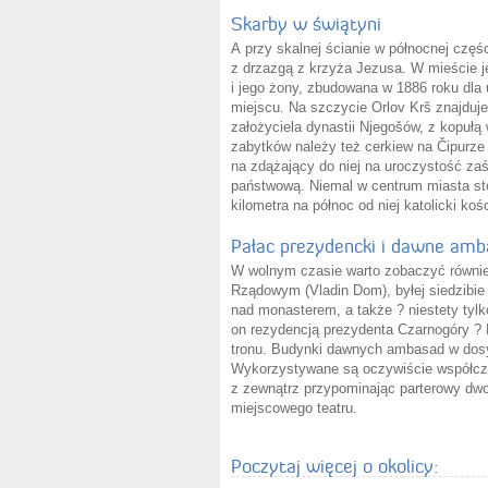
Skarby w świątyni
A przy skalnej ścianie w północnej części
z drzazgą z krzyża Jezusa. W mieście je
i jego żony, zbudowana w 1886 roku dla 
miejscu. Na szczycie Orlov Krš znajduje
założyciela dynastii Njegošów, z kopuł
zabytków należy też cerkiew na Čipurze 
na zdążający do niej na uroczystość za
państwową. Niemal w centrum miasta st
kilometra na północ od niej katolicki ko
Pałac prezydencki i dawne am
W wolnym czasie warto zobaczyć równi
Rządowym (Vladin Dom), byłej siedzibie 
nad monasterem, a także ? niestety tylk
on rezydencją prezydenta Czarnogóry ? 
tronu. Budynki dawnych ambasad w dosy
Wykorzystywane są oczywiście współcześ
z zewnątrz przypominając parterowy dwor
miejscowego teatru.
Poczytaj więcej o okolicy: