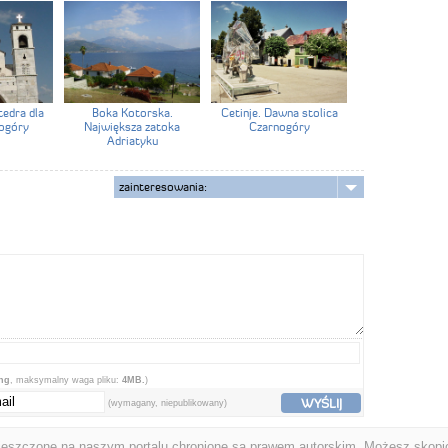
tedra dla
Boka Kotorska.
Cetinje. Dawna stolica
nogóry
Największa zatoka
Czarnogóry
Adriatyku
zainteresowania:
png
, maksymalny waga pliku:
4MB.
)
WYŚLIJ
(wymagany, niepublikowany)
ieszczone na naszym portalu chronione są prawem autorskim. Możesz skopio