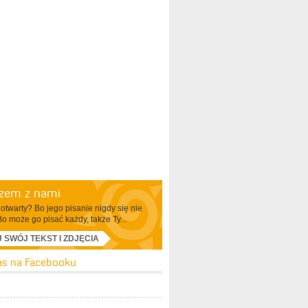
azem z nami
otwarty? Bo jego pisanie nigdy się nie
Bo może go pisać każdy, także Ty...
J SWÓJ TEKST I ZDJĘCIA
as na Facebooku