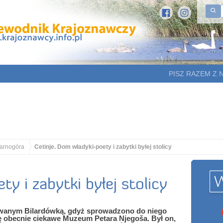
PISZ RAZEM Z 
arnogóra
Cetinje. Dom władyki-poety i zabytki byłej stolicy
y i zabytki byłej stolicy
wanym Bilardówką, gdyż sprowadzono do niego
się obecnie ciekawe Muzeum Petara Njegoša. Był on,