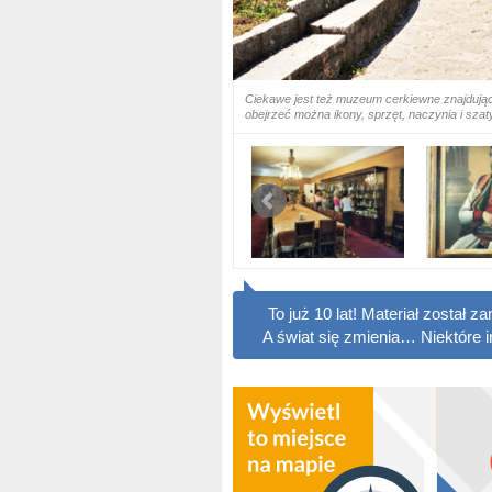
Ciekawe jest też muzeum cerkiewne znajdując
obejrzeć można ikony, sprzęt, naczynia i szaty 
To już 10 lat! Materiał został
A świat się zmienia… Niektóre 