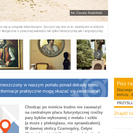
fot: Cezary Rudziński
e się w zespole klasztornym. Szczyci się ono m.in. skarbcem w którym
liturgiczne o znacznej wartości nie tylko historycznej ale i artystycznej.
Pisz r
 zamieszczony w naszym portalu ponad dekadę temu.
Dlaczego 
informacje praktyczne mogą okazać się nieaktualne!
kończy... 
PRZYŚLI
Chodząc po mieście trudno nie zauważyć
Znajdź n
na centralnym placu futurystycznej rzeźby
pary byków wykonanej z metalu i szkła
(a może z pleksiglasu, nie sprawdzałem).
W dawnej stolicy Czarnogóry, Cetyni