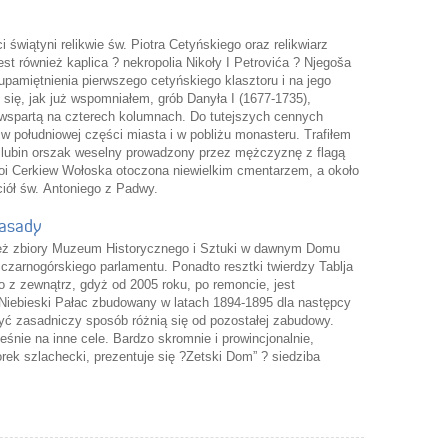
 świątyni relikwie św. Piotra Cetyńskiego oraz relikwiarz
st również kaplica ? nekropolia Nikoły I Petrovića ? Njegoša
upamiętnienia pierwszego cetyńskiego klasztoru i na jego
 się, jak już wspomniałem, grób Danyła I (1677-1735),
ą wspartą na czterech kolumnach. Do tutejszych cennych
w południowej części miasta i w pobliżu monasteru. Trafiłem
ślubin orszak weselny prowadzony przez mężczyznę z flagą
oi Cerkiew Wołoska otoczona niewielkim cmentarzem, a około
ściół św. Antoniego z Padwy.
basady
eż zbiory Muzeum Historycznego i Sztuki w dawnym Domu
czarnogórskiego parlamentu. Ponadto resztki twierdzy Tablja
o z zewnątrz, gdyż od 2005 roku, po remoncie, jest
Niebieski Pałac zbudowany w latach 1894-1895 dla następcy
ć zasadniczy sposób różnią się od pozostałej zabudowy.
nie na inne cele. Bardzo skromnie i prowincjonalnie,
ek szlachecki, prezentuje się ?Zetski Dom” ? siedziba