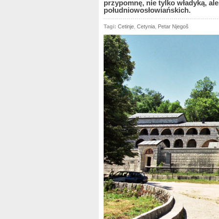
przypomnę, nie tylko władyką, al
południowosłowiańskich.
Tagi:
Cetinje
,
Cetynia
,
Petar Njegoš