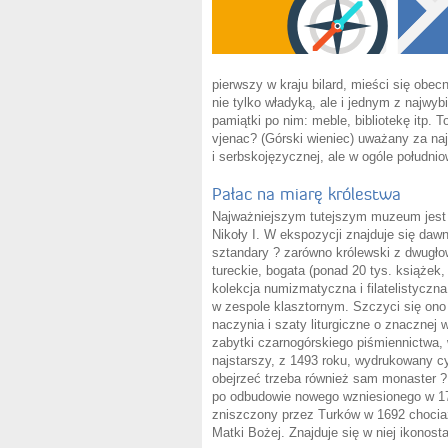
pierwszy w kraju bilard, mieści się ob
nie tylko władyką, ale i jednym z najwy
pamiątki po nim: meble, bibliotekę itp.
vjenac? (Górski wieniec) uważany za najw
i serbskojęzycznej, ale w ogóle południo
Pałac na miarę królestwa
Najważniejszym tutejszym muzeum jest d
Nikoły I. W ekspozycji znajduje się daw
sztandary ? zarówno królewski z dwugłowy
tureckie, bogata (ponad 20 tys. książek,
kolekcja numizmatyczna i filatelistyczn
w zespole klasztornym. Szczyci się ono
naczynia i szaty liturgiczne o znacznej w
zabytki czarnogórskiego piśmiennictwa, 
najstarszy, z 1493 roku, wydrukowany c
obejrzeć trzeba również sam monaster 
po odbudowie nowego wzniesionego w 170
zniszczony przez Turków w 1692 chociaż
Matki Bożej. Znajduje się w niej ikonos