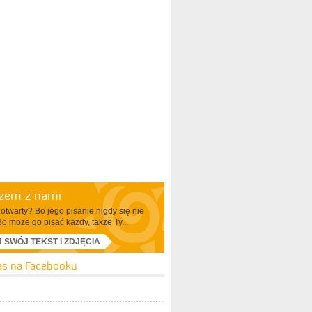
azem z nami
otwarty? Bo jego pisanie nigdy się nie
Bo może go pisać każdy, także Ty...
J SWÓJ TEKST I ZDJĘCIA
as na Facebooku