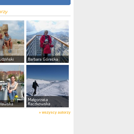
orzy
udziński
Barbara Górecka
Małgorzata
uławska
Raczkowska
»
wszyscy autorzy