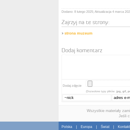
Dodano: 8 lutego 2025; Aktualizacja 4 marca 202
Zajrzyj na te strony:
strona muzeum
Dodaj komentarz
Dodaj zdjęcie
(Dozwolone typy plików:
jpg, gif, 
Wszystkie materiały zam
Jeśli 
Polska
|
Europa
|
Świat
|
Kontakt