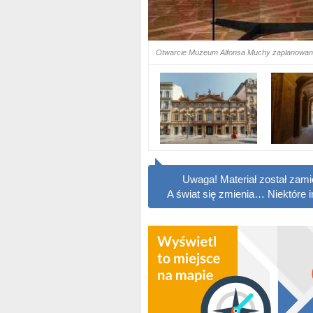
Otwarcie Muzeum Alfonsa Muchy zaplanowano 
Uwaga! Materiał został zam
A świat się zmienia… Niektóre 