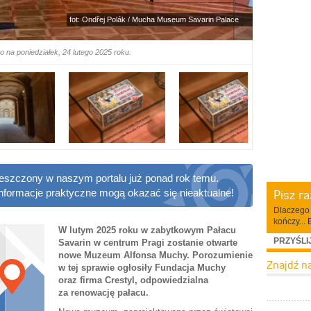
fot: Ondřej Polák / Mucha Museum Savarin Palace
na poniedziałek, 24 lutego 2025 roku.
ieszczony w naszym portalu już ponad rok temu.
Pisz r
informacje praktyczne mogą okazać się nieaktualne!
Dlaczego 
kończy... 
W lutym 2025 roku w zabytkowym Pałacu
PRZYŚLI
Savarin w centrum Pragi zostanie otwarte
nowe Muzeum Alfonsa Muchy. Porozumienie
Znajdź n
w tej sprawie ogłosiły Fundacja Muchy
oraz firma Crestyl, odpowiedzialna
za renowację pałacu.