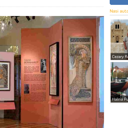
Nasi aut
Cezary R
Halina P