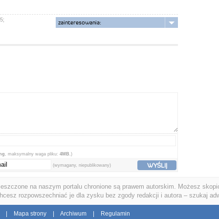
5;
zainteresowania:
png
, maksymalny waga pliku:
4MB.
)
WYŚLIJ
(wymagany, niepublikowany)
ieszczone na naszym portalu chronione są prawem autorskim. Możesz skopio
chcesz rozpowszechniać je dla zysku bez zgody redakcji i autora – szukaj ad
|
Mapa strony
|
Archiwum
|
Regulamin