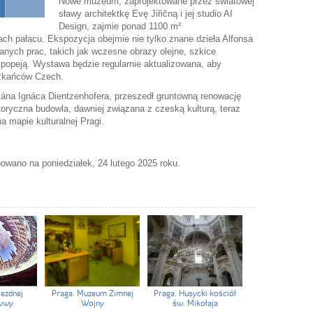
Nowe muzeum, zaprojektowane przez światowej
sławy architektkę Evę Jiřičną i jej studio AI
Design, zajmie ponad 1100 m²
ch pałacu. Ekspozycja obejmie nie tylko znane dzieła Alfonsa
anych prac, takich jak wczesne obrazy olejne, szkice
popeją. Wystawa będzie regularnie aktualizowana, aby
szkańców Czech.
liána Ignáca Dientzenhofera, przeszedł gruntowną renowację
oryczna budowla, dawniej związana z czeską kulturą, teraz
a mapie kulturalnej Pragi.
wano na poniedziałek, 24 lutego 2025 roku.
iezdnej
Praga. Muzeum Zimnej
Praga. Husycki kościół
tywy
Wojny
św. Mikołaja