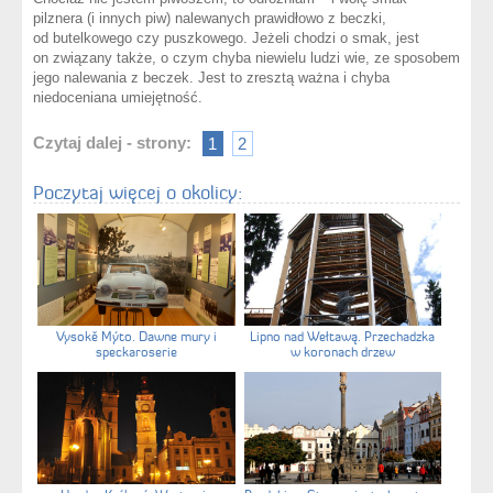
pilznera (i innych piw) nalewanych prawidłowo z beczki,
od butelkowego czy puszkowego. Jeżeli chodzi o smak, jest
on związany także, o czym chyba niewielu ludzi wie, ze sposobem
jego nalewania z beczek. Jest to zresztą ważna i chyba
niedoceniana umiejętność.
Czytaj dalej - strony:
1
2
Poczytaj więcej o okolicy:
Vysokě Mýto. Dawne mury i
Lipno nad Wełtawą. Przechadzka
speckaroserie
w koronach drzew