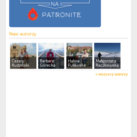
Nasi autorzy
Cezary
Barbara
Halina
Małgorzata
Rudziński
Górecka
Puławska
Raczkowska
»
wszyscy autorzy