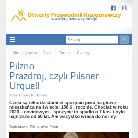
Strona główna
Świat
Europa
Czechy
Pilzno
kraj pilzneński / Plzeňský kraj
Pilzno. Prazdroj, czyli Pilsner Urquell
Prazdroj, czyli Pilsner
Urquell
Autor:
Cezary Rudziński
Czesi są rekordzistami w spożyciu piwa na głowę
mieszkańca na świecie: 188,6 l rocznie. Chociaż w roku
2020 – covidowym – spożycie to spadło o 7 l/os. i było
najniższe od 60 lat. Ale wszystko wraca do normy.
Tagi:
browar
,
Pilzno
,
piwo
,
Plzeň