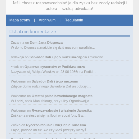
Jeśli chcesz rozpowszechniać je dla zysku bez zgody redakcji i
autora – szukaj adwokata!
Mapa strony
|
Archiwum
|
Regulamin
Ostatnie komentarze
Zuzanna
on
Dom Jana Długosza
W domu Długosza znajduje się dziś muzeum parafialn…
redakcja
on
Salvador Dali i jego muzeum
Zdjęcia zmienione.
~nick
on
Opactwo cystersów w Podklasztorzu
Nazywam się Wełpa Wiesław ur. 23 06 1936r na Podkl…
Waldemar
on
Salvador Dali i jego muzeum
Zdjęcie domu rodzinnego Salvadora Dali jest obcięt…
Waldemar
on
Ostatni pałac bawełnianego magnata
W Łodzi, obok Manufaktury, przy ulicy Ogrodowej je…
Waldemar
on
Rycerze-rabusie i więzienie Janosika
Zośka - zarejestruj się na flog i wrzucaj foty. Gw…
Zośka
on
Rycerze-rabusie i więzienie Janosika
Fajne, podoba mi się. Ale czy ktoś przejrzy kiedyś…