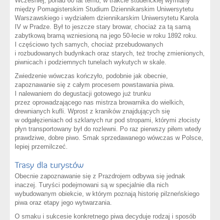
Wcześniej, ponad 60 lat temu, w trakcie studenckiej wymiany
między Pomagisterskim Studium Dziennikarskim Uniwersytetu
Warszawskiego i wydziałem dziennikarskim Uniwersytetu Karola
IV w Pradze. Był to jeszcze stary browar, chociaż za tą samą
zabytkową bramą wzniesioną na jego 50-lecie w roku 1892 roku.
I częściowo tych samych, chociaż przebudowanych
i rozbudowanych budynkach oraz starych, też trochę zmienionych,
piwnicach i podziemnych tunelach wykutych w skale.
Zwiedzenie wówczas kończyło, podobnie jak obecnie,
zapoznawanie się z całym procesem powstawania piwa.
I nalewaniem do degustacji gotowego już trunku
przez oprowadzającego nas mistrza browarnika do wielkich,
drewnianych kufli. Wprost z kraników znajdujących się
w odgałęzieniach od szklanych rur pod stropami, którymi złocisty
płyn transportowany był do rozlewni. Po raz pierwszy piłem wtedy
prawdziwe, dobre piwo. Smak sprzedawanego wówczas w Polsce,
lepiej przemilczeć.
Trasy dla turystów
Obecnie zapoznawanie się z Prazdrojem odbywa się jednak
inaczej. Turyści podejmowani są w specjalnie dla nich
wybudowanym obiekcie, w którym poznają historię pilzneńskiego
piwa oraz etapy jego wytwarzania.
O smaku i sukcesie konkretnego piwa decyduje rodzaj i sposób