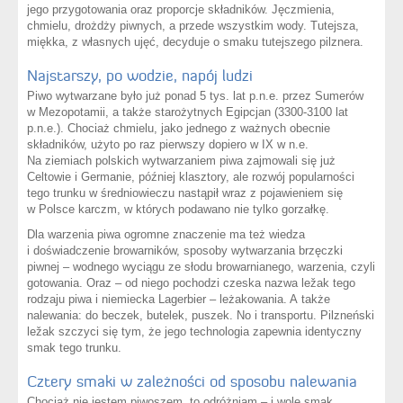
jego przygotowania oraz proporcje składników. Jęczmienia,
chmielu, drożdży piwnych, a przede wszystkim wody. Tutejsza,
miękka, z własnych ujęć, decyduje o smaku tutejszego pilznera.
Najstarszy, po wodzie, napój ludzi
Piwo wytwarzane było już ponad 5 tys. lat p.n.e. przez Sumerów
w Mezopotamii, a także starożytnych Egipcjan (3300-3100 lat
p.n.e.). Chociaż chmielu, jako jednego z ważnych obecnie
składników, użyto po raz pierwszy dopiero w IX w n.e.
Na ziemiach polskich wytwarzaniem piwa zajmowali się już
Celtowie i Germanie, później klasztory, ale rozwój popularności
tego trunku w średniowieczu nastąpił wraz z pojawieniem się
w Polsce karczm, w których podawano nie tylko gorzałkę.
Dla warzenia piwa ogromne znaczenie ma też wiedza
i doświadczenie browarników, sposoby wytwarzania brzęczki
piwnej – wodnego wyciągu ze słodu browarnianego, warzenia, czyli
gotowania. Oraz – od niego pochodzi czeska nazwa ležak tego
rodzaju piwa i niemiecka Lagerbier – leżakowania. A także
nalewania: do beczek, butelek, puszek. No i transportu. Pilzneński
ležak szczyci się tym, że jego technologia zapewnia identyczny
smak tego trunku.
Cztery smaki w zależności od sposobu nalewania
Chociaż nie jestem piwoszem, to odróżniam – i wolę smak