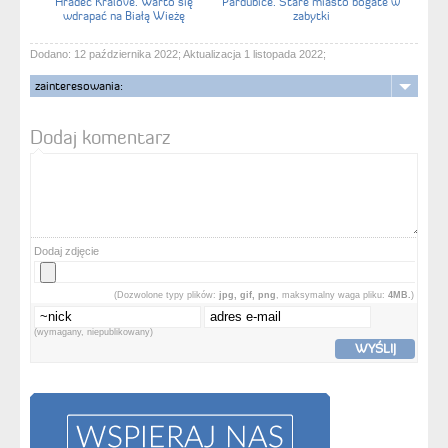
Hradec Králové. Warto się
Pardubice. Stare miasto bogate w
wdrapać na Białą Wieżę
zabytki
Dodano: 12 października 2022; Aktualizacja 1 listopada 2022;
zainteresowania:
Dodaj komentarz
Dodaj zdjęcie
(Dozwolone typy plików:
jpg, gif, png
, maksymalny waga pliku:
4MB.
)
(wymagany, niepublikowany)
WYŚLIJ