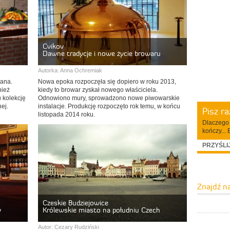
Cvikov
Dawne tradycje i nowe życie browaru
Autorka:
Anna Ochremiak
iana.
Nowa epoka rozpoczęła się dopiero w roku 2013,
nież
kiedy to browar zyskał nowego właściciela.
 kolekcję
Odnowiono mury, sprowadzono nowe piwowarskie
ej.
instalacje. Produkcję rozpoczęto rok temu, w końcu
Pisz r
listopada 2014 roku.
Dlaczego 
kończy... 
PRZYŚLI
Znajdź n
Czeskie Budziejowice
y
Królewskie miasto na południu Czech
Autor:
Cezary Rudziński