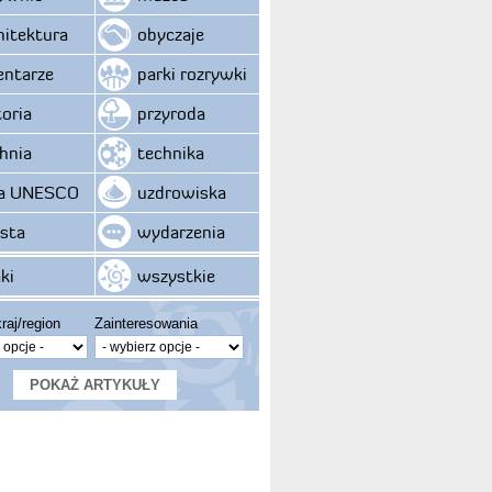
hitektura
obyczaje
ntarze
parki rozrywki
toria
przyroda
hnia
technika
ta UNESCO
uzdrowiska
sta
wydarzenia
ki
wszystkie
raj/region
Zainteresowania