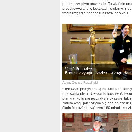
porter i tzw. piwo bawarskie. To właśnie on
przechowywane w beczkach, otulanych lo
trocinami; stąd pochodzi nazwa lodownia.
Velké Popovice
Browar z żywym kozłem w zagrodzie
Autor:
Cezary Rudziński
Ciekawym pomysłem są browarniane kursy
nalewania piwa. Uzyskanie jego właściweg
pianki w kuflu nie jest, jak się okazuje, takie
Nauka w tej, jak nazywa się ona po czesku,
škola čepování piva” trwa 180 minut i koszt
koron (około 60 zł) od osoby.