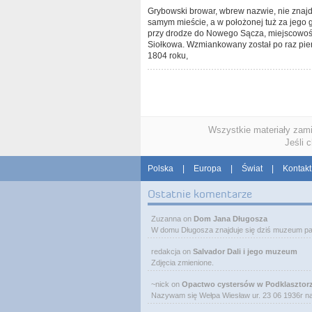
Grybowski browar, wbrew nazwie, nie znajd
samym mieście, a w położonej tuż za jego 
przy drodze do Nowego Sącza, miejscowoś
Siołkowa. Wzmiankowany został po raz pie
1804 roku,
Wszystkie materiały zam
Jeśli 
Polska
|
Europa
|
Świat
|
Kontakt
Ostatnie komentarze
Zuzanna
on
Dom Jana Długosza
W domu Długosza znajduje się dziś muzeum pa
redakcja
on
Salvador Dali i jego muzeum
Zdjęcia zmienione.
~nick
on
Opactwo cystersów w Podklasztor
Nazywam się Wełpa Wiesław ur. 23 06 1936r 