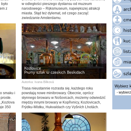
o było
w odległości pieszego dystansu od muzeum
arc
dem z
narodowego – Rijksmuseum, największej atrakcji
miasta. Stąd też dylemat, od czego zacząć
zwiedzanie Amsterdamu.
cme
his
kuc
lis
mia
Kozlovice
Piwny szlak w czeskich Beskidach
szla
Autorka:
Ivana Bílková
Wybierz k
Trasa nieustannie rozrasta się, każdego roku
o smaku i
powstają nowe minibrowary. Obecnie, oprócz
 proste.
słynnego browaru w Nošovicach, możemy odwiedzić
 „Kozlova
między innymi browary w Kopřivnicy, Kozlovicach,
uje 350
Frýdku-Místku, Hukvaldach czy Vyšních Lhotách.