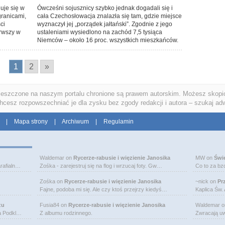
uje się w
Ówcześni sojusznicy szybko jednak dogadali się i
granicami,
cała Czechosłowacja znalazła się tam, gdzie miejsce
ci
wyznaczył jej „porządek jałtański”. Zgodnie z jego
rwszy w
ustaleniami wysiedlono na zachód 7,5 tysiąca
Niemców – około 16 proc. wszystkich mieszkańców.
1
2
»
ieszczone na naszym portalu chronione są prawem autorskim. Możesz skopio
chcesz rozpowszechniać je dla zysku bez zgody redakcji i autora – szukaj ad
|
Mapa strony
|
Archiwum
|
Regulamin
Waldemar
on
Rycerze-rabusie i więzienie Janosika
MW
on
Świ
rafialn…
Zośka - zarejestruj się na flog i wrzucaj foty. Gw…
Co to za bz
Zośka
on
Rycerze-rabusie i więzienie Janosika
~nick
on
Pr
Fajne, podoba mi się. Ale czy ktoś przejrzy kiedyś…
Kaplica Św.
zu
Fusia84
on
Rycerze-rabusie i więzienie Janosika
Waldemar
o
na Podkl…
Z albumu rodzinnego.
Zwracają uw