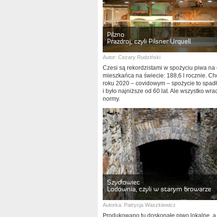
Pilzno
Prazdroj, czyli Pilsner Urquell
Autor:
Cezary Rudziński
Czesi są rekordzistami w spożyciu piwa na
mieszkańca na świecie: 188,6 l rocznie. Ch
roku 2020 – covidowym – spożycie to spadło
i było najniższe od 60 lat. Ale wszystko wra
normy.
Szydłowiec
Lodownia, czyli w starym browarze
Autorka:
Patrycja Waszkiewicz
Produkowano tu doskonałe piwo lokalne, a