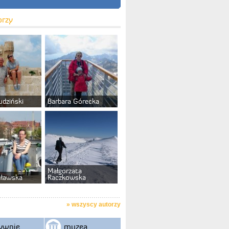
orzy
udziński
Barbara Górecka
Małgorzata
uławska
Raczkowska
»
wszyscy autorzy
ywnie
muzea