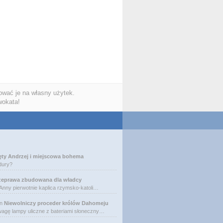
wać je na własny użytek.
wokata!
ęty Andrzej i miejscowa bohema
dury?
zeprawa zbudowana dla władcy
 Anny pierwotnie kaplica rzymsko-katoli…
n
Niewolniczy proceder królów Dahomeju
agę lampy uliczne z bateriami słoneczny…