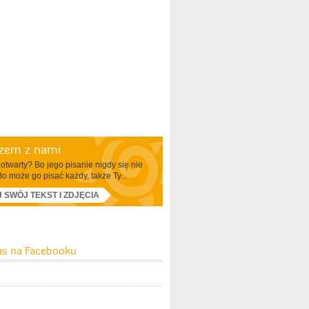
azem z nami
otwarty? Bo jego pisanie nigdy się nie
Bo może go pisać każdy, także Ty...
J SWÓJ TEKST I ZDJĘCIA
as na Facebooku