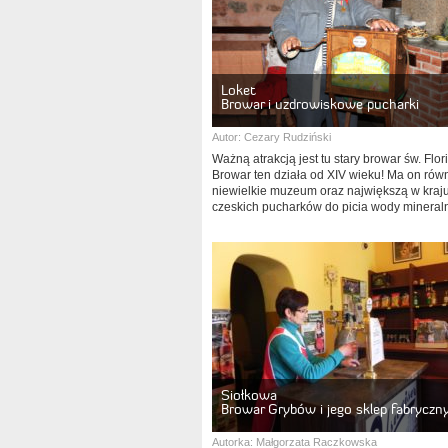
Loket
Browar i uzdrowiskowe pucharki
Autor:
Cezary Rudziński
Ważną atrakcją jest tu stary browar św. Flor
Browar ten działa od XIV wieku! Ma on rów
niewielkie muzeum oraz największą w kraju
czeskich pucharków do picia wody mineraln
Siołkowa
Browar Grybów i jego sklep fabryczn
Autorka:
Małgorzata Raczkowska