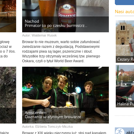
Nasi aut
Nachod
Primator to po czesku burmistrz…
Autor:
Waldemar Rusek
 głowę
Browar to nie muzeum, warto sobie zafundować
ociaż w
zwiedzanie razem z degustacją. Podstawowymi
 o 7 l/os.
rodzajami piwa są lager, pszeniczne i stout.
ca do
Wszystkie trzy otrzymały wcześniej tzw. piwnego
Cezary R
Oskara, czyli o tytuł World Beer Award.
Halina P
Amsterdam
Doznania w słynnym browarze
Autorka:
Elżbieta Tomczyk-Miczka
akt
 także
Browar z XIX wieku nieczynny już, stoi nad kanałem,