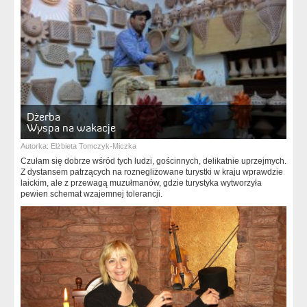
Dżerba
Wyspa na wakacje
Autorka:
Elżbieta Tomczyk-Miczka
Czułam się dobrze wśród tych ludzi, gościnnych, delikatnie uprzejmych.
Z dystansem patrzących na roznegliżowane turystki w kraju wprawdzie
laickim, ale z przewagą muzułmanów, gdzie turystyka wytworzyła
pewien schemat wzajemnej tolerancji.