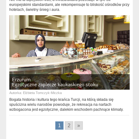
europejskimi standardami, ale rekompensuje to bliskość ośrodków przy
hotelach, świetny śnieg i aura.
Erzurum
Egzotyczne zaplecze kaukaskiego stoku
Autorka:
Elżbieta Tomczyk-Miczka
Bogata historia i kultura tego krańca Turcji, na którą składa się
spuścizna wielu narodów powoduje, że rekreacja na nartach
wzbogacona jest egzotyczne, dalekim wschodem pachnące klimaty.
1
2
»