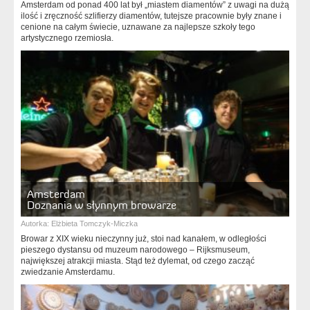
Amsterdam od ponad 400 lat był „miastem diamentów” z uwagi na dużą
ilość i zręczność szlifierzy diamentów, tutejsze pracownie były znane i
cenione na całym świecie, uznawane za najlepsze szkoły tego
artystycznego rzemiosła.
Amsterdam
Doznania w słynnym browarze
Autorka:
Elżbieta Tomczyk-Miczka
Browar z XIX wieku nieczynny już, stoi nad kanałem, w odległości
pieszego dystansu od muzeum narodowego – Rijksmuseum,
największej atrakcji miasta. Stąd też dylemat, od czego zacząć
zwiedzanie Amsterdamu.