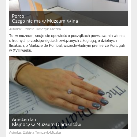
Porto
Czego nie ma w Muzeum Wina
Autorka:
Elżbieta Tomczyk-Miczka
Tu, w muzeum, snuje się opowieść o początkach powstawania winnic,
o trudnych przedsięwzięciach związanych z żeglugą, o dzielnych
flisakach, o Markizie de Pombal, wszechwładnym premierze Portugali
w XVIII wieku.
Amsterdam
Klejnoty w Muzeum Diamentów
Autorka:
Elżbieta Tomczyk-Miczka