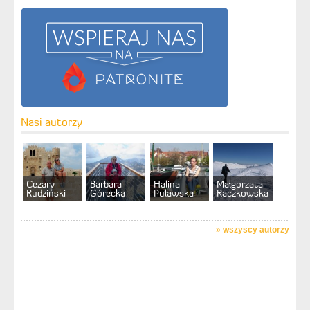
Nasi autorzy
Cezary
Barbara
Halina
Małgorzata
Rudziński
Górecka
Puławska
Raczkowska
»
wszyscy autorzy