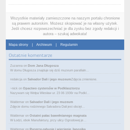
Wszystkie materiały zamieszczone na naszym portalu chronione
są prawem autorskim. Możesz skopiować je na własny użytek.
Jeśli chcesz rozpowszechniać je dla zysku bez zgody redakcji i
autora – szukaj adwokata!
Mapa strony
|
Archiwum
|
Regulamin
Ostatnie komentarze
Zuzanna
on
Dom Jana Długosza
W domu Długosza znajduje się dziś muzeum parafialn…
redakcja
on
Salvador Dali i jego muzeum
Zdjęcia zmienione.
~nick
on
Opactwo cystersów w Podklasztorzu
Nazywam się Wełpa Wiesław ur. 23 06 1936r na Podkl…
Waldemar
on
Salvador Dali i jego muzeum
Zdjęcie domu rodzinnego Salvadora Dali jest obcięt…
Waldemar
on
Ostatni pałac bawełnianego magnata
W Łodzi, obok Manufaktury, przy ulicy Ogrodowej je…
Waldemar
on
Rycerze-rabusie i więzienie Janosika