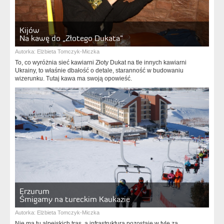
Kijów
Na kawę do „Złotego Dukata”
Autorka:
Elżbieta Tomczyk-Miczka
To, co wyróżnia sieć kawiarni Złoty Dukat na tle innych kawiarni
Ukrainy, to właśnie dbałość o detale, staranność w budowaniu
wizerunku. Tutaj kawa ma swoją opowieść.
Erzurum
Śmigamy na tureckim Kaukazie
Autorka:
Elżbieta Tomczyk-Miczka
Nie ma tu alpejskich tras, a infrastruktura pozostaje w tyle za