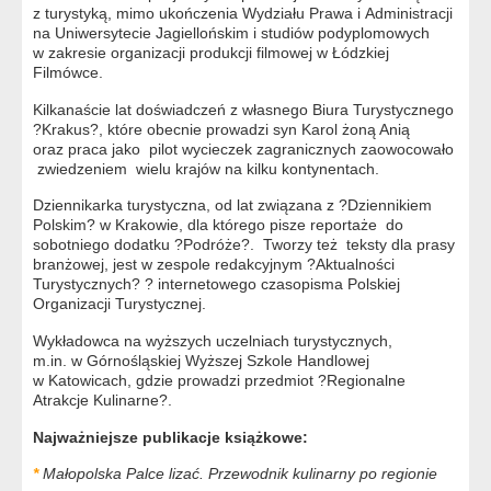
z turystyką, mimo ukończenia Wydziału Prawa i Administracji
na Uniwersytecie Jagiellońskim i studiów podyplomowych
w zakresie organizacji produkcji filmowej w Łódzkiej
Filmówce.
Kilkanaście lat doświadczeń z własnego Biura Turystycznego
?Krakus?, które obecnie prowadzi syn Karol żoną Anią
oraz praca jako pilot wycieczek zagranicznych zaowocowało
zwiedzeniem wielu krajów na kilku kontynentach.
Dziennikarka turystyczna, od lat związana z ?Dziennikiem
Polskim? w Krakowie, dla którego pisze reportaże do
sobotniego dodatku ?Podróże?. Tworzy też teksty dla prasy
branżowej, jest w zespole redakcyjnym ?Aktualności
Turystycznych? ? internetowego czasopisma Polskiej
Organizacji Turystycznej.
Wykładowca na wyższych uczelniach turystycznych,
m.in. w Górnośląskiej Wyższej Szkole Handlowej
w Katowicach, gdzie prowadzi przedmiot ?Regionalne
Atrakcje Kulinarne?.
Najważniejsze publikacje książkowe:
*
Małopolska Palce lizać. Przewodnik kulinarny po regionie