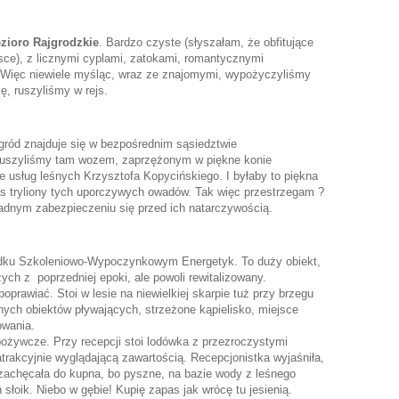
ezioro Rajgrodzkie
. Bardzo czyste (słyszałam, że obfitujące
lsce), z licznymi cyplami, zatokami, romantycznymi
 Więc niewiele myśląc, wraz ze znajomymi, wypożyczyliśmy
ę, ruszyliśmy w rejs.
jgród znajduje się w bezpośrednim sąsiedztwie
Ruszyliśmy tam wozem, zaprzężonym w piękne konie
 usług leśnych Krzysztofa Kopycińskiego. I byłaby to piękna
s tryliony tych uporczywych owadów. Tak więc przestrzegam ?
adnym zabezpieczeniu się przed ich natarczywością.
odku Szkoleniowo-Wypoczynkowym Energetyk. To duży obiekt,
h z poprzedniej epoki, ale powoli rewitalizowany.
poprawiać. Stoi w lesie na niewielkiej skarpie tuż przy brzegu
znych obiektów pływających, strzeżone kąpielisko, miejsce
owania.
ożywcze. Przy recepcji stoi lodówka z przezroczystymi
t atrakcyjnie wyglądającą zawartością. Recepcjonistka wyjaśniła,
 I zachęcała do kupna, bo pyszne, na bazie wody z leśnego
n słoik. Niebo w gębie! Kupię zapas jak wrócę tu jesienią.