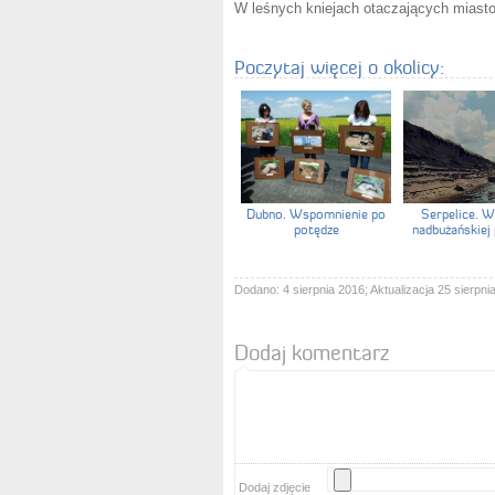
W leśnych kniejach otaczających miasto
Poczytaj więcej o okolicy:
Dubno. Wspomnienie po
Serpelice. W
potędze
nadbużańskiej
Dodano: 4 sierpnia 2016; Aktualizacja 25 sierpni
Dodaj komentarz
Dodaj zdjęcie