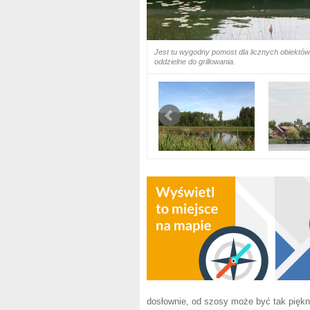
Jest tu wygodny pomost dla licznych obiektów 
oddzielne do grillowania.
dosłownie, od szosy może być tak piękn