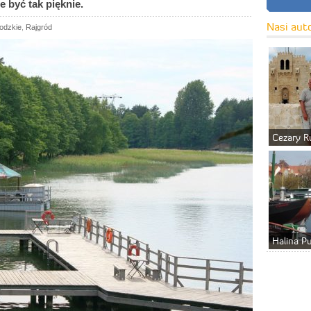
 być tak pięknie.
Nasi aut
rodzkie
,
Rajgród
Cezary R
Halina P