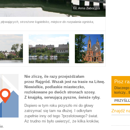
fot: Anna Zaborska
pływających, strzeżone kąpielisko, miejsce do rozpalania ogniska,
Nie zliczę, ile razy przejeżdżałam
Pisz r
przez Rajgród. Wszak jest na trasie na Litwę.
Niewielkie, podlaskie miasteczko,
Dlaczego 
rozlokowane po dwóch stronach szosy.
kończy... 
Z knajpką, serwującą pyszne, świeże ryby.
PRZYŚLI
Dopiero w tym roku przyszło mi do głowy
Znajdź n
zatrzymać się tam na dłużej. I odkryłam
zupełnie inny od tego ?przelotowego? świat.
Aż trudno mi było uwierzyć, że kilka kroków,
ie.