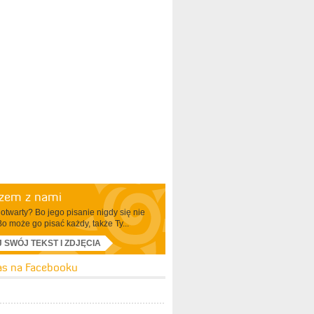
azem z nami
otwarty? Bo jego pisanie nigdy się nie
Bo może go pisać każdy, także Ty...
J SWÓJ TEKST I ZDJĘCIA
as na Facebooku