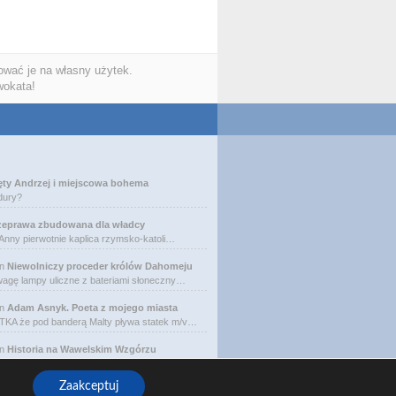
wać je na własny użytek.
wokata!
ęty Andrzej i miejscowa bohema
dury?
zeprawa zbudowana dla władcy
 Anny pierwotnie kaplica rzymsko-katoli…
n
Niewolniczy proceder królów Dahomeju
agę lampy uliczne z bateriami słoneczny…
n
Adam Asnyk. Poeta z mojego miasta
A że pod banderą Malty pływa statek m/v…
n
Historia na Wawelskim Wzgórzu
ria Skotnicki (1775–1808). Portret Mich…
Zaakceptuj