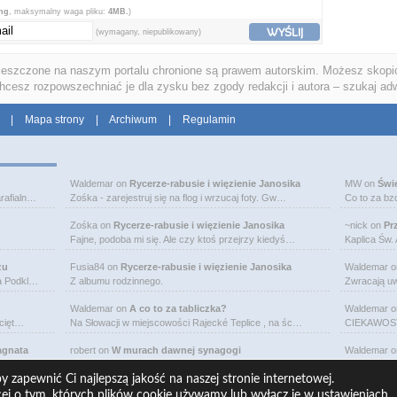
png
, maksymalny waga pliku:
4MB.
)
WYŚLIJ
(wymagany, niepublikowany)
ieszczone na naszym portalu chronione są prawem autorskim. Możesz skopio
chcesz rozpowszechniać je dla zysku bez zgody redakcji i autora – szukaj ad
|
Mapa strony
|
Archiwum
|
Regulamin
Waldemar
on
Rycerze-rabusie i więzienie Janosika
MW
on
Świ
rafialn…
Zośka - zarejestruj się na flog i wrzucaj foty. Gw…
Co to za bz
Zośka
on
Rycerze-rabusie i więzienie Janosika
~nick
on
Pr
Fajne, podoba mi się. Ale czy ktoś przejrzy kiedyś…
Kaplica Św.
zu
Fusia84
on
Rycerze-rabusie i więzienie Janosika
Waldemar
o
na Podkl…
Z albumu rodzinnego.
Zwracają uw
Waldemar
on
A co to za tabliczka?
Waldemar
o
bcięt…
Na Słowacji w miejscowości Rajecké Teplice , na śc…
CIEKAWOSTK
agnata
robert
on
W murach dawnej synagogi
Waldemar
o
wej je…
Budynek murowanej synagogi w Ciechanowcu jest już…
Michał Bogo
 zapewnić Ci najlepszą jakość na naszej stronie internetowej.
cej o tym, których plików cookie używamy lub wyłącz je w
ustawieniach
.