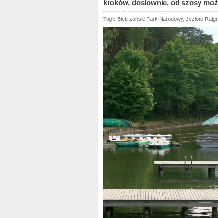
kroków, dosłownie, od szosy może
Tagi:
Biebrzański Park Narodowy
,
Jezioro Rajg