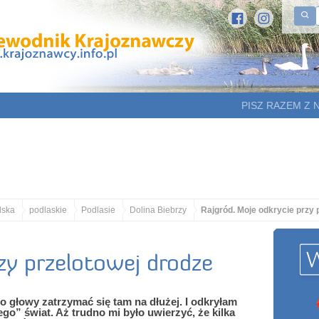
PISZ RAZEM Z 
lska
podlaskie
Podlasie
Dolina Biebrzy
Rajgród. Moje odkrycie przy 
zy przelotowej drodze
o głowy zatrzymać się tam na dłużej. I odkryłam
go” świat. Aż trudno mi było uwierzyć, że kilka