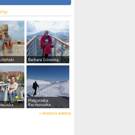
orzy
udziński
Barbara Górecka
Małgorzata
uławska
Raczkowska
»
wszyscy autorzy