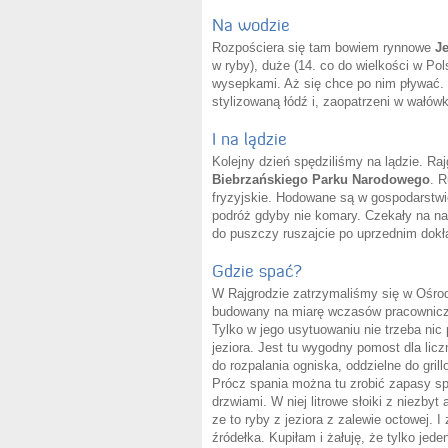
Na wodzie
Rozpościera się tam bowiem rynnowe
J
w ryby), duże (14. co do wielkości w Po
wysepkami. Aż się chce po nim pływać.
stylizowaną łódź i, zaopatrzeni w wałówk
I na lądzie
Kolejny dzień spędziliśmy na lądzie. Ra
Biebrzańskiego Parku Narodowego
. 
fryzyjskie. Hodowane są w gospodarstwie
podróż gdyby nie komary. Czekały na na
do puszczy ruszajcie po uprzednim dokł
Gdzie spać?
W Rajgrodzie zatrzymaliśmy się w Ośr
budowany na miarę wczasów pracowniczyc
Tylko w jego usytuowaniu nie trzeba nic 
jeziora. Jest tu wygodny pomost dla lic
do rozpalania ogniska, oddzielne do grill
Prócz spania można tu zrobić zapasy sp
drzwiami. W niej litrowe słoiki z niezby
ze to ryby z jeziora z zalewie octowej.
źródełka. Kupiłam i żałuję, że tylko jede