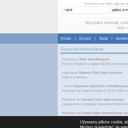
(Dozwolone typy plików:
jpg, gif, 
Wszystkie materiały zam
Jeśli 
Polska
|
Europa
|
Świat
|
Kontakt
Ostatnie komentarze
Zuzanna
on
Dom Jana Długosza
W domu Długosza znajduje się dziś muzeum pa
redakcja
on
Salvador Dali i jego muzeum
Zdjęcia zmienione.
~nick
on
Opactwo cystersów w Podklasztor
Nazywam się Wełpa Wiesław ur. 23 06 1936r 
Waldemar
on
Salvador Dali i jego muzeum
Zdjęcie domu rodzinnego Salvadora Dali jest o
Waldemar
on
Ostatni pałac bawełnianego m
W Łodzi, obok Manufaktury, przy ulicy Ogrodo
Używamy plików cookie, aby
Możesz dowiedzieć się wię