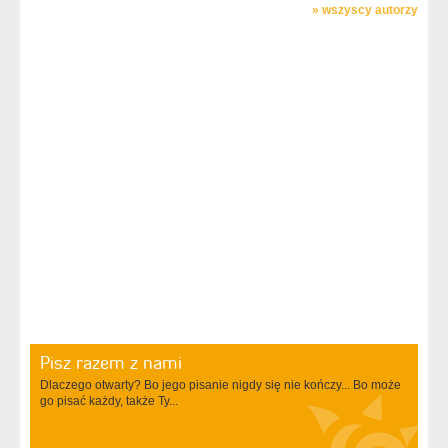
»
wszyscy autorzy
Pisz razem z nami
Dlaczego otwarty? Bo jego pisanie nigdy się nie kończy... Bo może
go pisać każdy, także Ty...