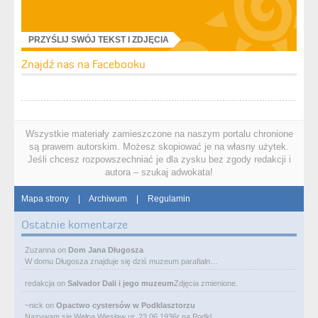
PRZYŚLIJ SWÓJ TEKST I ZDJĘCIA
Znajdź nas na Facebooku
Wszystkie materiały zamieszczone na naszym portalu chronione
są prawem autorskim. Możesz skopiować je na własny użytek.
Jeśli chcesz rozpowszechniać je dla zysku bez zgody redakcji i
autora – szukaj adwokata!
Mapa strony
|
Archiwum
|
Regulamin
Ostatnie komentarze
Zuzanna
on
Dom Jana Długosza
W domu Długosza znajduje się dziś muzeum parafialn…
redakcja
on
Salvador Dali i jego muzeum
Zdjęcia zmienione.
~nick
on
Opactwo cystersów w Podklasztorzu
Nazywam się Wełpa Wiesław ur. 23 06 1936r na Podkl…