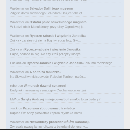
Waldemar
on
Salvador Dali i jego muzeum
Zdjęcie domu rodzinnego Salvadora Dali jest obcięt…
Waldemar
on
Ostatni pałac bawełnianego magnata
W Łodzi, obok Manufaktury, przy ulicy Ogrodowej je…
Waldemar
on
Rycerze-rabusie i więzienie Janosika
Zośka - zarejestruj się na flog i wrzucaj foty. Gw…
Zośka
on
Rycerze-rabusie i więzienie Janosika
Fajne, podoba mi się. Ale czy ktoś przejrzy kiedyś…
Fusia84
on
Rycerze-rabusie i więzienie Janosika
Z albumu rodzinnego.
Waldemar
on
A co to za tabliczka?
Na Słowacji w miejscowości Rajecké Teplice , na śc…
robert
on
W murach dawnej synagogi
Budynek murowanej synagogi w Ciechanowcu jest już…
MW
on
Święty Andrzej i miejscowa bohema
Co to za bzdury?
~nick
on
Przeprawa zbudowana dla władcy
Kaplica Św. Anny pierwotnie kaplica rzymsko-katoli…
Waldemar
on
Niewolniczy proceder królów Dahomeju
Zwracają uwagę lampy uliczne z bateriami słoneczny…