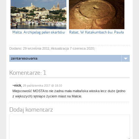
Malta. Archipelag pełen skarbów
Rabat. W Katakumbach św. Pawła
Dodano: 29 września 2011; Aktualizacja 7 czerwca 2020;
zainteresowania:
Komentarze:
1
~nick
,
29 października 2017 @ 18:10
Miejscowość MOSTA to nie żadna mała maltańska wioska lecz duże (jedno
z większych) tętniące życiem miast na Malcie.
Dodaj komentarz