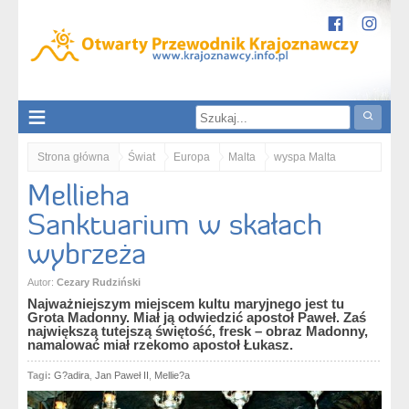
Strona główna
Świat
Europa
Malta
wyspa Malta
Mellieha
Mellieha. Sanktuarium w skałach wybrzeża
Sanktuarium w skałach
wybrzeża
Autor:
Cezary Rudziński
Najważniejszym miejscem kultu maryjnego jest tu
Grota Madonny. Miał ją odwiedzić apostoł Paweł. Zaś
największą tutejszą świętość, fresk – obraz Madonny,
namalować miał rzekomo apostoł Łukasz.
Tagi:
G?adira
,
Jan Paweł II
,
Mellie?a