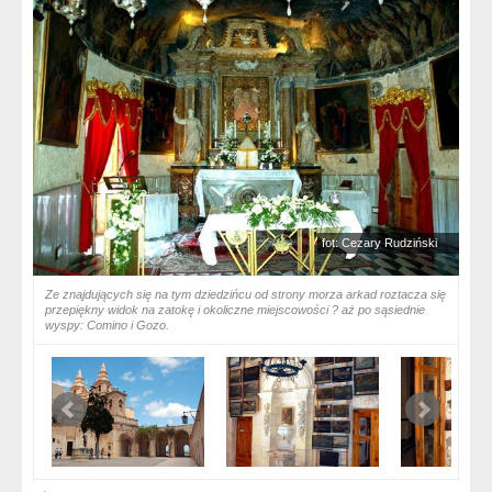
fot: Cezary Rudziński
Ze znajdujących się na tym dziedzińcu od strony morza arkad roztacza się
przepiękny widok na zatokę i okoliczne miejscowości ? aż po sąsiednie
wyspy: Comino i Gozo.