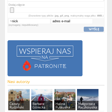
Dodaj zdjęcie
(Dozwolone typy plików:
jpg, gif, png
, maksymalny waga pliku:
4MB.
)
(wymagany, niepublikowany)
WYŚLIJ
Nasi autorzy
Cezary
Barbara
Halina
Małgorzata
Rudziński
Górecka
Puławska
Raczkowska