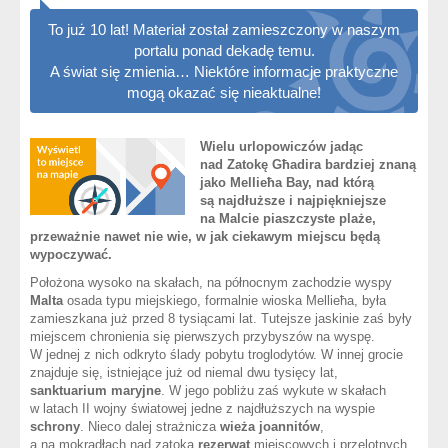
To już 10 lat! Materiał został zamieszczony w naszym
portalu ponad dekadę temu.
A świat się zmienia… Niektóre informacje praktyczne
mogą okazać się nieaktualne!
Wielu urlopowiczów jadąc
nad Zatokę Għadira bardziej znaną
jako Mellieħa Bay, nad którą
są najdłuższe i najpiękniejsze
na Malcie piaszczyste plaże,
przeważnie nawet nie wie, w jak ciekawym miejscu będą
wypoczywać.
Położona wysoko na skałach, na północnym zachodzie wyspy
Malta
osada typu miejskiego, formalnie wioska Mellieħa, była
zamieszkana już przed 8 tysiącami lat. Tutejsze jaskinie zaś były
miejscem chronienia się pierwszych przybyszów na wyspę.
W jednej z nich odkryto ślady pobytu troglodytów. W innej grocie
znajduje się, istniejące już od niemal dwu tysięcy lat,
sanktuarium maryjne
. W jego pobliżu zaś wykute w skałach
w latach II wojny światowej jedne z najdłuższych na wyspie
schrony
. Nieco dalej strażnicza
wieża joannitów
,
a na mokradłach nad zatoką
rezerwat
miejscowych i przelotnych