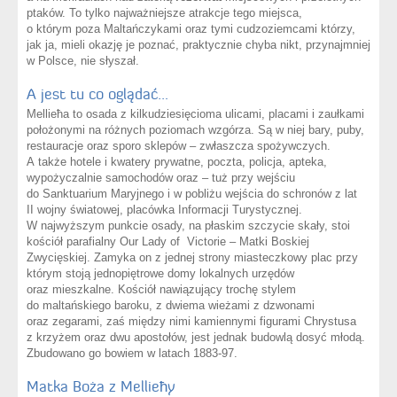
ptaków. To tylko najważniejsze atrakcje tego miejsca,
o którym poza Maltańczykami oraz tymi cudzoziemcami którzy,
jak ja, mieli okazję je poznać, praktycznie chyba nikt, przynajmniej
w Polsce, nie słyszał.
A jest tu co oglądać…
Mellieħa to osada z kilkudziesięcioma ulicami, placami i zaułkami
położonymi na różnych poziomach wzgórza. Są w niej bary, puby,
restauracje oraz sporo sklepów – zwłaszcza spożywczych.
A także hotele i kwatery prywatne, poczta, policja, apteka,
wypożyczalnie samochodów oraz – tuż przy wejściu
do Sanktuarium Maryjnego i w pobliżu wejścia do schronów z lat
II wojny światowej, placówka Informacji Turystycznej.
W najwyższym punkcie osady, na płaskim szczycie skały, stoi
kościół parafialny Our Lady of Victorie – Matki Boskiej
Zwycięskiej. Zamyka on z jednej strony miasteczkowy plac przy
którym stoją jednopiętrowe domy lokalnych urzędów
oraz mieszkalne. Kościół nawiązujący trochę stylem
do maltańskiego baroku, z dwiema wieżami z dzwonami
oraz zegarami, zaś między nimi kamiennymi figurami Chrystusa
z krzyżem oraz dwu apostołów, jest jednak budowlą dosyć młodą.
Zbudowano go bowiem w latach 1883-97.
Matka Boża z Mellieħy