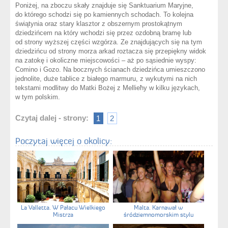
Poniżej, na zboczu skały znajduje się Sanktuarium Maryjne,
do którego schodzi się po kamiennych schodach. To kolejna
świątynia oraz stary klasztor z obszernym prostokątnym
dziedzińcem na który wchodzi się przez ozdobną bramę lub
od strony wyższej części wzgórza. Ze znajdujących się na tym
dziedzińcu od strony morza arkad roztacza się przepiękny widok
na zatokę i okoliczne miejscowości – aż po sąsiednie wyspy:
Comino i Gozo. Na bocznych ścianach dziedzińca umieszczono
jednolite, duże tablice z białego marmuru, z wykutymi na nich
tekstami modlitwy do Matki Bożej z Mellieħy w kilku językach,
w tym polskim.
Czytaj dalej - strony:
1
2
Poczytaj więcej o okolicy:
La Valletta. W Pałacu Wielkiego
Malta. Karnawał w
Mistrza
śródziemnomorskim stylu