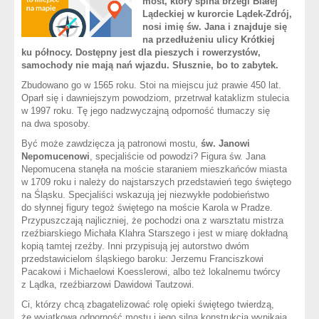
most, który spina brzegi Białej
Lądeckiej w kurorcie Lądek-Zdrój,
nosi imię św. Jana i znajduje się
na przedłużeniu ulicy Krótkiej
ku północy. Dostępny jest dla pieszych i rowerzystów,
samochody nie mają nań wjazdu. Słusznie, bo to zabytek.
Zbudowano go w 1565 roku. Stoi na miejscu już prawie 450 lat.
Oparł się i dawniejszym powodziom, przetrwał kataklizm stulecia
w 1997 roku. Tę jego nadzwyczajną odporność tłumaczy się
na dwa sposoby.
Być może zawdzięcza ją patronowi mostu,
św. Janowi
Nepomucenowi
, specjaliście od powodzi? Figura św. Jana
Nepomucena stanęła na moście staraniem mieszkańców miasta
w 1709 roku i należy do najstarszych przedstawień tego świętego
na Śląsku. Specjaliści wskazują jej niezwykłe podobieństwo
do słynnej figury tegoż świętego na moście Karola w Pradze.
Przypuszczają najliczniej, że pochodzi ona z warsztatu mistrza
rzeźbiarskiego Michała Klahra Starszego i jest w miarę dokładną
kopią tamtej rzeźby. Inni przypisują jej autorstwo dwóm
przedstawicielom śląskiego baroku: Jerzemu Franciszkowi
Pacakowi i Michaelowi Koesslerowi, albo też lokalnemu twórcy
z Lądka, rzeźbiarzowi Dawidowi Tautzowi.
Ci, którzy chcą zbagatelizować rolę opieki świętego twierdzą,
że wyjątkowa odporność mostu i jego silna konstrukcja wynikają