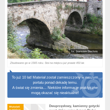
fot: Stanisław Błachnio
Zbudowano go w 1565 roku. Stoi na miejscu już prawie 450 lat.
To już 10 lat! Materiał został zamieszczony w naszym
portalu ponad dekadę temu.
A świat się zmienia… Niektóre informacje praktyczne
mogą okazać się nieaktualne!
Dwuprzęsłowy, kamienny gotycki