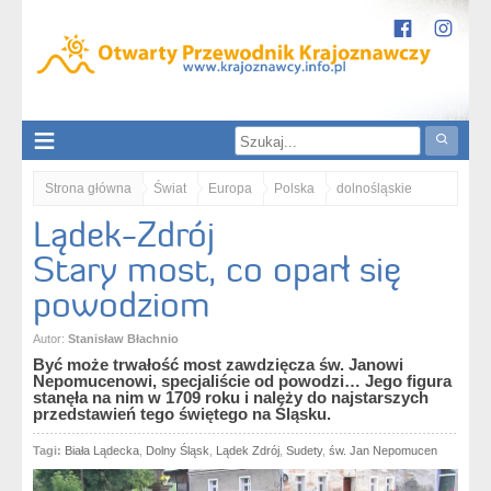
Strona główna
Świat
Europa
Polska
dolnośląskie
Lądek-Zdrój
Sudety
Kotlina Kłodzka
Lądek Zdrój
Lądek-Zdrój. Stary most, co oparł się powodziom
Stary most, co oparł się
powodziom
Autor:
Stanisław Błachnio
Być może trwałość most zawdzięcza św. Janowi
Nepomucenowi, specjaliście od powodzi… Jego figura
stanęła na nim w 1709 roku i należy do najstarszych
przedstawień tego świętego na Śląsku.
Tagi:
Biała Lądecka
,
Dolny Śląsk
,
Lądek Zdrój
,
Sudety
,
św. Jan Nepomucen