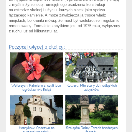
z myśli inżynierskiej: umiejętnego osadzenia konstrukcji
na ostrodze skalnej i użyciu kurzych białek jako spoiwa
łączącego kamienie. A może zawdzięcza ją trosce władz
miejskich, bo kroniki mówią, że most był wielokrotnie i regularnie
remontowany. Formalnie zabytkiem jest od 1975 roku, wyłączony
z ruchu już od kilkunastu lat.
Poczytaj więcej o okolicy:
Wałbrzych. Palmiarnia, czyli letni
Kowary. Miniatury dolnośląskich
ogród zamku Książ
zabytków
Henryków. Opactwo na
Szalejów Dolny. Trzech brodatych
cysterskim szlaku
facetów