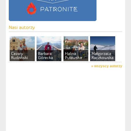
Nasi autorzy
Cezary
Barbara
Halina
Małgorzata
Rudziński
Górecka
Puławska
Raczkowska
»
wszyscy autorzy