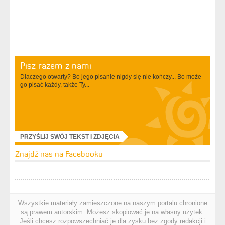
Pisz razem z nami
Dlaczego otwarty? Bo jego pisanie nigdy się nie kończy... Bo może
go pisać każdy, także Ty...
PRZYŚLIJ SWÓJ TEKST I ZDJĘCIA
Znajdź nas na Facebooku
Wszystkie materiały zamieszczone na naszym portalu chronione
są prawem autorskim. Możesz skopiować je na własny użytek.
Jeśli chcesz rozpowszechniać je dla zysku bez zgody redakcji i