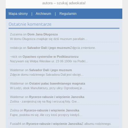
autora – szukaj adwokata!
Mapa strony
|
Archiwum
|
Regulamin
Ostatnie komentarze
Zuzanna
on
Dom Jana Długosza
W domu Długosza znajduje się dziś muzeum parafialn…
redakcja
on
Salvador Dali i jego muzeum
Zdjęcia zmienione.
~nick
on
Opactwo cystersów w Podklasztorzu
Nazywam się Wełpa Wiesław ur. 23 06 1936r na Podkl…
Waldemar
on
Salvador Dali i jego muzeum
Zdjęcie domu rodzinnego Salvadora Dali jest obcięt…
Waldemar
on
Ostatni pałac bawełnianego magnata
W Łodzi, obok Manufaktury, przy ulicy Ogrodowej je…
Waldemar
on
Rycerze-rabusie i więzienie Janosika
Zośka - zarejestruj się na flog i wrzucaj foty. Gw…
Zośka
on
Rycerze-rabusie i więzienie Janosika
Fajne, podoba mi się. Ale czy ktoś przejrzy kiedyś…
Fusia84
on
Rycerze-rabusie i więzienie Janosika
Z albumu rodzinnego.