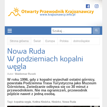
Strona główna
Świat
Europa
Polska
dolnośląskie
Nowa Ruda
Sudety
Kotlina Kłodzka
Nowa Ruda. W podziemiach kopalni węgla
W podziemiach kopalni
węgla
Autor:
Waldemar Rusek
W roku 1996, gdy z kopalni wyjechali ostatni górnicy,
powstała Podziemna Trasa Turystyczna jako Muzeum
Górnictwa. Zwiedzanie odbywa się co 30 minut z
przewodnikiem. Nie ma ograniczeń, przewodnik
pójdzie nawet z jedną osobą.
Tagi:
kopalnia węgla
,
Kotlina Kłodzka
,
Kłodzko
,
Nowa Ruda