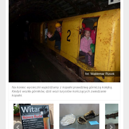
fot: Waldemar Rusek
Na koniec wycieczki wyjeżdżamy z kopalni prawdziwą górniczą kolejką.
Kiedyś woziła górników, dziś wozi turystów kończących zwiedzanie
kopalni.