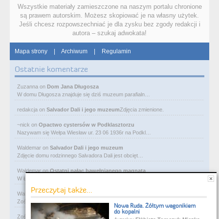
Wszystkie materiały zamieszczone na naszym portalu chronione
są prawem autorskim. Możesz skopiować je na własny użytek.
Jeśli chcesz rozpowszechniać je dla zysku bez zgody redakcji i
autora – szukaj adwokata!
Mapa strony
|
Archiwum
|
Regulamin
Ostatnie komentarze
Zuzanna
on
Dom Jana Długosza
W domu Długosza znajduje się dziś muzeum parafialn…
redakcja
on
Salvador Dali i jego muzeum
Zdjęcia zmienione.
~nick
on
Opactwo cystersów w Podklasztorzu
Nazywam się Wełpa Wiesław ur. 23 06 1936r na Podkl…
Waldemar
on
Salvador Dali i jego muzeum
Zdjęcie domu rodzinnego Salvadora Dali jest obcięt…
Waldemar
on
Ostatni pałac bawełnianego magnata
W Łodzi, obok Manufaktury, przy ulicy Ogrodowej je…
Przeczytaj także...
Waldemar
on
Rycerze-rabusie i więzienie Janosika
Zośka - zarejestruj się na flog i wrzucaj foty. Gw…
Nowa Ruda. Żółtym wagonikiem
do kopalni
Zośka
on
Rycerze-rabusie i więzienie Janosika