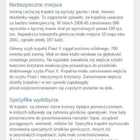
Niebezpieczne miejsce
Istotną cechą tej kopalni są wyrzuty gazów i skał, również
dwutlenku węgla. To zagrożenie sprawiło, że kopalnię uważano
za bardzo niebezpieczną. W latach 1908-45 zanotowano 596
wyrzutów o łącznej masie skał po wyrzutowych ponad 100 tys.
ton. Największa katastrofa górnicza miała miejsce 10 maja roku
1941, zginęło wtedy 187 ludzi.
Główny szyb kopalni Piast II sięgał poziomu siódmego, 700
metrów pod ziemią. Miał on dwie klatki windowe na głębokość
czwartego poziomu. Na wypadek zawalenia się wejścia sztolni
tworzono korytarze ewakuacyjne prowadzące do przedziału
drabinowego szybu Piast II. Kopalnia miała zamurowane wejścia
do szybu Piast i nieczynnych korytarzy. Zamurowane wejścia
dzieliły kopalnie i w ten sposób zapobiegały
przed rozprzestrzenianiem się częstych pożarów na dole.
Specyfika wydobycia
W kopalni są również różne komory będące pomieszczeniami,
w których odbywały się zebrania górników, operatywki. Inne były
przeznaczone do przechowywania narzędzi: łopat, urządzeń
pociągowych, wiertarek, młotów itd. Specyfika kopalni wymuszała
stosowania specjalnych środków górniczych, innych niż
w pozostałych kopalniach, była mało zmechanizowana.