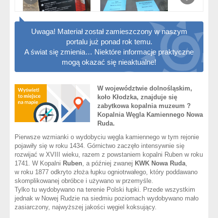
Uwaga! Materiał został zamieszczony w naszym
portalu już ponad rok temu.
A świat się zmienia… Niektóre informacje praktyczne
mogą okazać się nieaktualne!
W województwie dolnośląskim,
koło Kłodzka, znajduje się
zabytkowa kopalnia muzeum ?
Kopalnia Węgla Kamiennego Nowa
Ruda.
Pierwsze wzmianki o wydobyciu węgla kamiennego w tym rejonie
pojawiły się w roku 1434. Górnictwo zaczęło intensywnie się
rozwijać w XVIII wieku, razem z powstaniem kopalni Ruben w roku
1741. W Kopalni
Ruben
, a później zwanej
KWK Nowa Ruda
,
w roku 1877 odkryto złoża łupku ogniotrwałego, który poddawano
skomplikowanej obróbce i używano w przemyśle.
Tylko tu wydobywano na terenie Polski łupki. Przede wszystkim
jednak w Nowej Rudzie na siedmiu poziomach wydobywano mało
zasiarczony, najwyższej jakości węgiel koksujący.