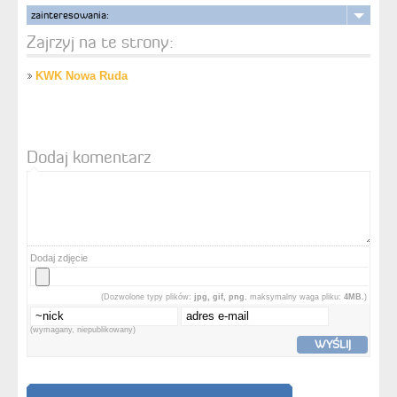
zainteresowania:
Zajrzyj na te strony:
KWK Nowa Ruda
Dodaj komentarz
Dodaj zdjęcie
(Dozwolone typy plików:
jpg, gif, png
, maksymalny waga pliku:
4MB.
)
(wymagany, niepublikowany)
WYŚLIJ