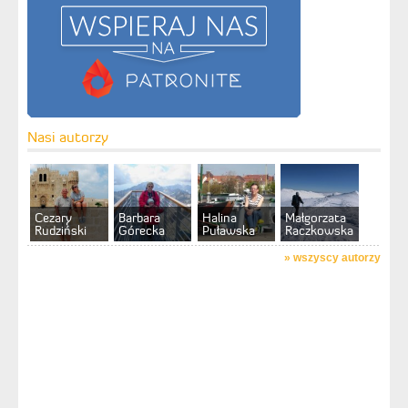
Nasi autorzy
Cezary
Barbara
Halina
Małgorzata
Rudziński
Górecka
Puławska
Raczkowska
»
wszyscy autorzy