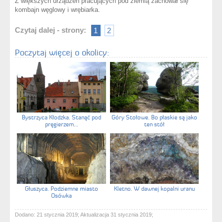
Z większych urządzeń pracujących pod ziemią zachował się
kombajn węglowy i wrębiarka.
Czytaj dalej - strony:
1
2
Poczytaj więcej o okolicy:
Bystrzyca Kłodzka. Stanąć pod
Góry Stołowe. Bo płaskie są jako
pręgierzem...
ten stół
Głuszyca. Podziemne miasto
Kletno. W dawnej kopalni uranu
Osówka
Dodano: 21 stycznia 2019; Aktualizacja 31 stycznia 2019;