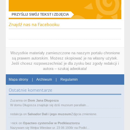
PRZYŚLIJ SWÓJ TEKST I ZDJĘCIA
Znajdź nas na Facebooku
Wszystkie materiały zamieszczone na naszym portalu chronione
są prawem autorskim. Możesz skopiować je na własny użytek.
Jeśli chcesz rozpowszechniać je dla zysku bez zgody redakcji i
autora – szukaj adwokata!
Mapa strony
|
Archiwum
|
Regulamin
Ostatnie komentarze
Zuzanna
on
Dom Jana Długosza
W domu Długosza znajduje się dziś muzeum parafialn…
redakcja
on
Salvador Dali i jego muzeum
Zdjęcia zmienione.
~nick
on
Opactwo cystersów w Podklasztorzu
Nazywam się Wełpa Wiesław ur. 23 06 1936r na Podkl…