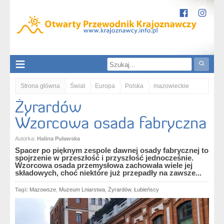
Strona główna
Świat
Europa
Polska
mazowieckie
Żyrardów
Żyrardów. Wzorcowa osada fabryczna
Wzorcowa osada fabryczna
Autorka:
Halina Puławska
Spacer po pięknym zespole dawnej osady fabrycznej to
spojrzenie w przeszłość i przyszłość jednocześnie.
Wzorcowa osada przemysłowa zachowała wiele jej
składowych, choć niektóre już przepadły na zawsze...
Tagi:
Mazowsze
,
Muzeum Lniarstwa
,
Żyrardów
,
Łubieńscy