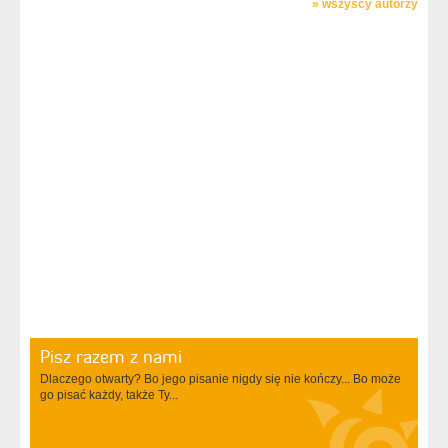
»
wszyscy autorzy
Pisz razem z nami
Dlaczego otwarty? Bo jego pisanie nigdy się nie kończy... Bo może
go pisać każdy, także Ty...