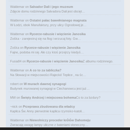
Waldemar
on
Salvador Dali i jego muzeum
Zdjęcie domu rodzinnego Salvadora Dali jest obcięt…
Waldemar
on
Ostatni pałac bawełnianego magnata
W Łodzi, obok Manufaktury, przy ulicy Ogrodowej je…
Waldemar
on
Rycerze-rabusie i więzienie Janosika
Zośka - zarejestruj się na flog i wrzucaj foty. Gw…
Zośka
on
Rycerze-rabusie i więzienie Janosika
Fajne, podoba mi się. Ale czy ktoś przejrzy kiedyś…
Fusia84
on
Rycerze-rabusie i więzienie Janosika
Z albumu rodzinnego.
Waldemar
on
A co to za tabliczka?
Na Słowacji w miejscowości Rajecké Teplice , na śc…
robert
on
W murach dawnej synagogi
Budynek murowanej synagogi w Ciechanowcu jest już…
MW
on
Święty Andrzej i miejscowa bohema
Co to za bzdury?
~nick
on
Przeprawa zbudowana dla władcy
Kaplica Św. Anny pierwotnie kaplica rzymsko-katoli…
Waldemar
on
Niewolniczy proceder królów Dahomeju
Zwracają uwagę lampy uliczne z bateriami słoneczny…