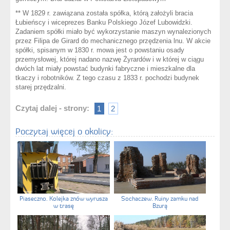
** W 1829 r. zawiązana została spółka, którą założyli bracia
Łubieńscy i wiceprezes Banku Polskiego Józef Lubowidzki.
Zadaniem spółki miało być wykorzystanie maszyn wynalezionych
przez Filipa de Girard do mechanicznego przędzenia lnu. W akcie
spółki, spisanym w 1830 r. mowa jest o powstaniu osady
przemysłowej, której nadano nazwę Żyrardów i w której w ciągu
dwóch lat miały powstać budynki fabryczne i mieszkalne dla
tkaczy i robotników. Z tego czasu z 1833 r. pochodzi budynek
starej przędzalni.
Czytaj dalej - strony:
1
2
Poczytaj więcej o okolicy:
Piaseczno. Kolejka znów wyrusza
Sochaczew. Ruiny zamku nad
w trasę
Bzurą