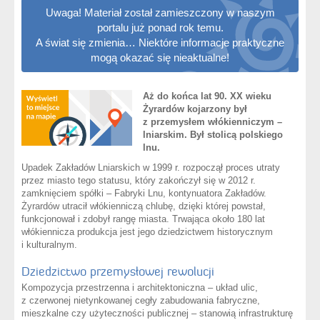
Uwaga! Materiał został zamieszczony w naszym
portalu już ponad rok temu.
A świat się zmienia… Niektóre informacje praktyczne
mogą okazać się nieaktualne!
Aż do końca lat 90. XX wieku
Żyrardów kojarzony był
z przemysłem włókienniczym –
lniarskim. Był stolicą polskiego
lnu.
Upadek Zakładów Lniarskich w 1999 r. rozpoczął proces utraty
przez miasto tego statusu, który zakończył się w 2012 r.
zamknięciem spółki – Fabryki Lnu, kontynuatora Zakładów.
Żyrardów utracił włókienniczą chlubę, dzięki której powstał,
funkcjonował i zdobył rangę miasta. Trwająca około 180 lat
włókiennicza produkcja jest jego dziedzictwem historycznym
i kulturalnym.
Dziedzictwo przemysłowej rewolucji
Kompozycja przestrzenna i architektoniczna – układ ulic,
z czerwonej nietynkowanej cegły zabudowania fabryczne,
mieszkalne czy użyteczności publicznej – stanowią infrastrukturę