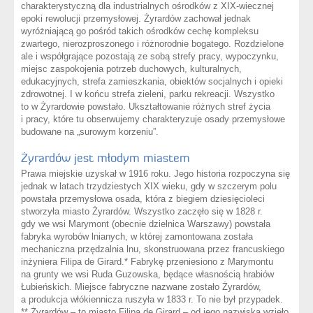
charakterystyczną dla industrialnych ośrodków z XIX-wiecznej
epoki rewolucji przemysłowej. Żyrardów zachował jednak
wyróżniającą go pośród takich ośrodków cechę kompleksu
zwartego, nierozproszonego i różnorodnie bogatego. Rozdzielone
ale i współgrające pozostają ze sobą strefy pracy, wypoczynku,
miejsc zaspokojenia potrzeb duchowych, kulturalnych,
edukacyjnych, strefa zamieszkania, obiektów socjalnych i opieki
zdrowotnej. I w końcu strefa zieleni, parku rekreacji. Wszystko
to w Żyrardowie powstało. Ukształtowanie różnych stref życia
i pracy, które tu obserwujemy charakteryzuje osady przemysłowe
budowane na „surowym korzeniu”.
Żyrardów jest młodym miastem
Prawa miejskie uzyskał w 1916 roku. Jego historia rozpoczyna się
jednak w latach trzydziestych XIX wieku, gdy w szczerym polu
powstała przemysłowa osada, która z biegiem dziesięcioleci
stworzyła miasto Żyrardów. Wszystko zaczęło się w 1828 r.
gdy we wsi Marymont (obecnie dzielnica Warszawy) powstała
fabryka wyrobów lnianych, w której zamontowana została
mechaniczna przędzalnia lnu, skonstruowana przez francuskiego
inżyniera Filipa de Girard.* Fabrykę przeniesiono z Marymontu
na grunty we wsi Ruda Guzowska, będące własnością hrabiów
Łubieńskich. Miejsce fabryczne nazwane zostało Żyrardów,
a produkcja włókiennicza ruszyła w 1833 r. To nie był przypadek.
** Żyrardów – to miasto Filipa de Girard – od jego nazwiska wzięło