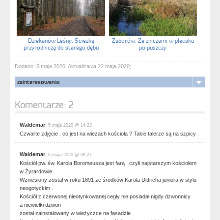
Dziekanów Leśny. Ścieżką
Zaborów. Ze zniczami w plecaku
przyrodniczą do starego dębu
po puszczy
Dodano: 5 maja 2020; Aktualizacja 22 maja 2020;
zainteresowania:
Komentarze:
2
Waldemar
,
5 maja 2020 @ 14:23
Czwarte zdjęcie , co jest na wieżach kościoła ? Takie talerze są na szpicy .
Waldemar
,
6 maja 2020 @ 08:27
Kościół pw. św. Karola Boromeusza jest farą , czyli najstarszym kościołem
w Żyrardowie .
Wzniesiony został w roku 1891 ze środków Karola Dittricha juniora w stylu
neogotyckim .
Kościół z czerwonej nieotynkowanej cegły nie posiadał nigdy dzwonnicy
a niewielki dzwon
został zainstalowany w wieżyczce na fasadzie .