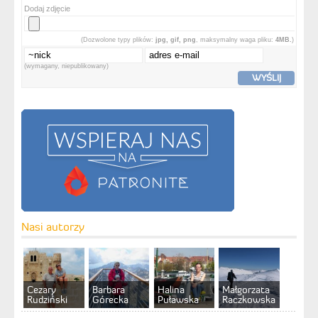
Dodaj zdjęcie
(Dozwolone typy plików:
jpg, gif, png
, maksymalny waga pliku:
4MB.
)
(wymagany, niepublikowany)
WYŚLIJ
Nasi autorzy
Cezary
Barbara
Halina
Małgorzata
Rudziński
Górecka
Puławska
Raczkowska