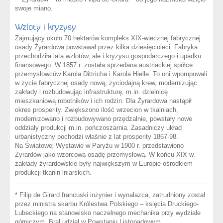
swoje miano.
Wzloty i kryzysy
Zajmujący około 70 hektarów kompleks XIX-wiecznej fabrycznej
osady Żyrardowa powstawał przez kilka dziesięcioleci. Fabryka
przechodziła lata wzlotów, ale i kryzysu gospodarczego i upadku
finansowego. W 1857 r. została sprzedana austriackiej spółce
przemysłowców Karola Dittricha i Karola Hielle. To oni wpompowali
w życie fabrycznej osady nową, życiodajną krew, modernizując
zakłady i rozbudowując infrastrukturę, m.in. dzielnicę
mieszkaniową robotników i ich rodzin. Dla Żyrardowa nastąpił
okres prosperity. Zwiększono ilość wrzecion w tkalniach,
modernizowano i rozbudowywano przędzalnie, powstały nowe
oddziały produkcji m.in. pończoszarnia. Zasadniczy układ
urbanistyczny pochodzi właśnie z lat prosperity 1867-98.
Na Światowej Wystawie w Paryżu w 1900 r. przedstawiono
Żyrardów jako wzorcową osadę przemysłową. W końcu XIX w.
zakłady żyrardowskie były największym w Europie ośrodkiem
produkcji tkanin lniarskich.
* Filip de Girard francuski inżynier i wynalazca, zatrudniony został
przez ministra skarbu Królestwa Polskiego – księcia Druckiego-
Lubeckiego na stanowisko naczelnego mechanika przy wydziale
górniczym. Brał udział w Powstaniu Listopadowym