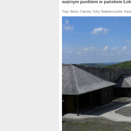
ważnym punktem w państwie Łoki
Tagi:
Bona
,
Chęciny
,
Góry Świętokrzyskie
,
Kazi