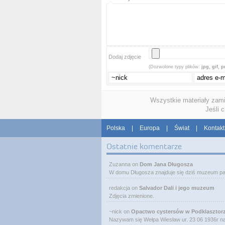
Dodaj zdjęcie
(Dozwolone typy plików:
jpg, gif, 
Wszystkie materiały zam
Jeśli 
Polska
|
Europa
|
Świat
|
Kontakt
Ostatnie komentarze
Zuzanna
on
Dom Jana Długosza
W domu Długosza znajduje się dziś muzeum pa
redakcja
on
Salvador Dali i jego muzeum
Zdjęcia zmienione.
~nick
on
Opactwo cystersów w Podklasztor
Nazywam się Wełpa Wiesław ur. 23 06 1936r 