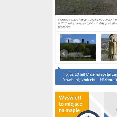
Pierwsze prace konserwacyjne na zamku ? ju
w 2015 roku. I pewnie byłaby to data początku
przesada.
To już 10 lat! Materiał został
A świat się zmienia… Niektóre 