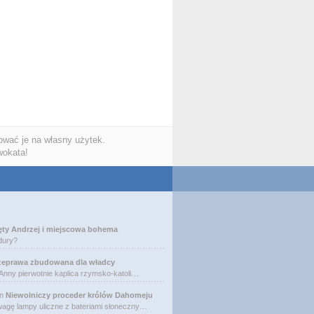
wać je na własny użytek.
wokata!
ęty Andrzej i miejscowa bohema
dury?
zeprawa zbudowana dla władcy
 Anny pierwotnie kaplica rzymsko-katoli…
n
Niewolniczy proceder królów Dahomeju
agę lampy uliczne z bateriami słoneczny…