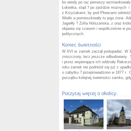
bo wtedy po raz pierwszy wzmiankował
Łokietka, stąd ? po zjeździe możnych i 
z Krzyżakami, by pod Płowcami odnieść
Wielki a pomieszkiwały tu jego żona Ad
Jagiełły ? Zofia Holszańska, z oraz kr
objawia się czasem i współcześnie w po
politycznych.
Koniec świetności
W XVI w. zamek zaczął podupadać. W 16
zniszczony, lecz jeszcze odbudowany.
i przez wspierające ich oddziały Rakoc
roku zamek nie podniósł się już z upad
o zabytku ? przeprowadzono w 1877 r. O
początku kolejnej świetności zamku, gdy
Poczytaj więcej o okolicy: