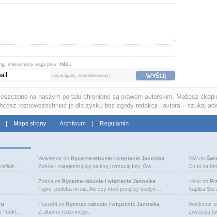
png
, maksymalny waga pliku:
4MB.
)
WYŚLIJ
(wymagany, niepublikowany)
ieszczone na naszym portalu chronione są prawem autorskim. Możesz skopio
chcesz rozpowszechniać je dla zysku bez zgody redakcji i autora – szukaj ad
|
Mapa strony
|
Archiwum
|
Regulamin
Waldemar
on
Rycerze-rabusie i więzienie Janosika
MW
on
Świ
rafialn…
Zośka - zarejestruj się na flog i wrzucaj foty. Gw…
Co to za bz
Zośka
on
Rycerze-rabusie i więzienie Janosika
~nick
on
Pr
Fajne, podoba mi się. Ale czy ktoś przejrzy kiedyś…
Kaplica Św.
zu
Fusia84
on
Rycerze-rabusie i więzienie Janosika
Waldemar
o
na Podkl…
Z albumu rodzinnego.
Zwracają uw