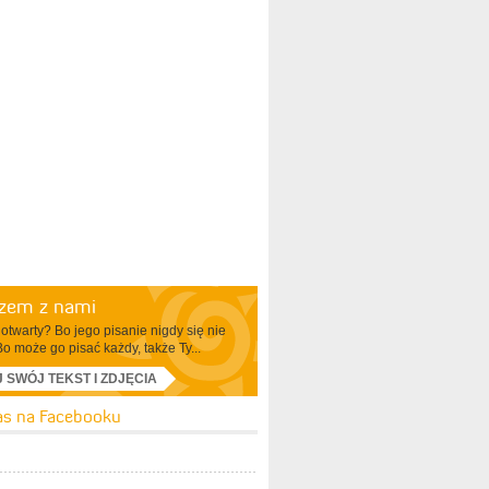
azem z nami
otwarty? Bo jego pisanie nigdy się nie
Bo może go pisać każdy, także Ty...
J SWÓJ TEKST I ZDJĘCIA
as na Facebooku