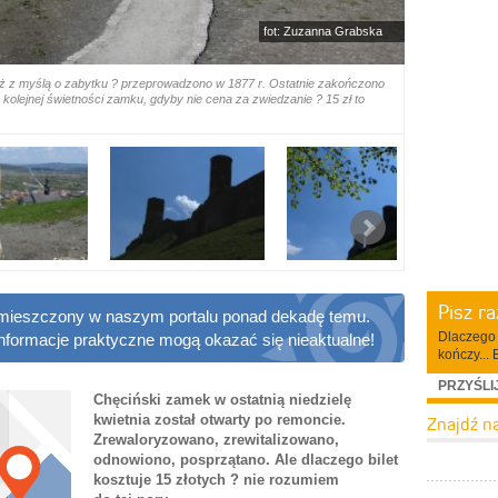
fot: Zuzanna Grabska
ż z myślą o zabytku ? przeprowadzono w 1877 r. Ostatnie zakończono
 kolejnej świetności zamku, gdyby nie cena za zwiedzanie ? 15 zł to
Pisz r
 zamieszczony w naszym portalu ponad dekadę temu.
Dlaczego 
informacje praktyczne mogą okazać się nieaktualne!
kończy... 
PRZYŚLI
Chęciński zamek w ostatnią niedzielę
kwietnia został otwarty po remoncie.
Znajdź n
Zrewaloryzowano, zrewitalizowano,
odnowiono, posprzątano. Ale dlaczego bilet
kosztuje 15 złotych ? nie rozumiem