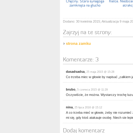
Chęciny. Stara synagoga
Kielce. Niedoc
zamknięta na głucho
atrakcj
Dodano: 30 kwietnia 2015; Aktualizacja 9 maja 2
Zajrzyj na te strony:
strona zamku
Komentarze:
3
dasadsadsa
,
25 maja 2015 @ 15:28
Co trzeba miec w głowie by napisać „całkiem j
brubo
,
5 czerwca 2015 @ 11:29
Oczywiście, że można. Wystarczy trochę luzu
nina
,
25 lipca 2016 @ 15:12
A co trzeba mieć w głowie, żeby nie rozumieć 
mi się, gdy ktoś atakauje osobę. Niech sie lepi
Dodaj komentarz