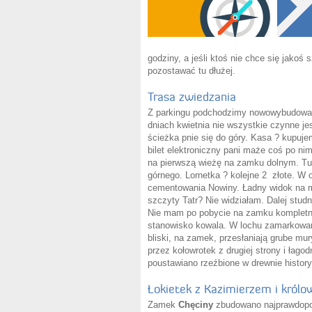
godziny, a jeśli ktoś nie chce się jak
pozostawać tu dłużej.
Trasa zwiedzania
Z parkingu podchodzimy nowowybudowaną
dniach kwietnia nie wszystkie czynne je
ścieżka pnie się do góry. Kasa ? kupuj
bilet elektroniczny pani maże coś po n
na pierwszą wieżę na zamku dolnym. Tu 
górnego. Lornetka ? kolejne 2 złote. W 
cementowania Nowiny. Ładny widok na 
szczyty Tatr? Nie widziałam. Dalej stud
Nie mam po pobycie na zamku kompletne
stanowisko kowala. W lochu zamarkowan
bliski, na zamek, przesłaniają grube mu
przez kołowrotek z drugiej strony i łag
poustawiano rzeźbione w drewnie history
Łokietek z Kazimierzem i król
Zamek
Chęciny
zbudowano najprawdopodo