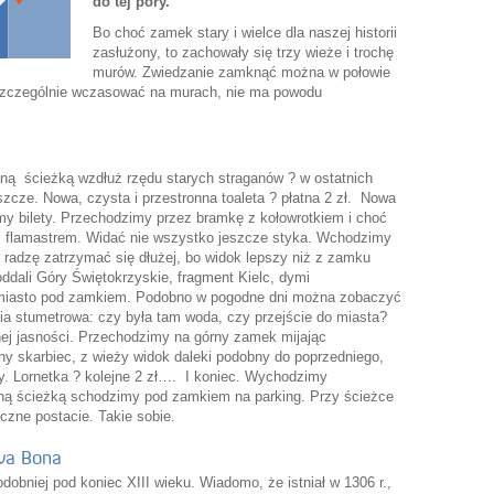
do tej pory.
Bo choć zamek stary i wielce dla naszej historii
zasłużony, to zachowały się trzy wieże i trochę
murów. Zwiedzanie zamknąć można w połowie
oś szczególnie wczasować na murach, nie ma powodu
 ścieżką wzdłuż rzędu starych straganów ? w ostatnich
szcze. Nowa, czysta i przestronna toaleta ? płatna 2 zł. Nowa
emy bilety. Przechodzimy przez bramkę z kołowrotkiem i choć
im flamastrem. Widać nie wszystko jeszcze styka. Wchodzimy
radzę zatrzymać się dłużej, bo widok lepszy niż z zamku
oddali Góry Świętokrzyskie, fragment Kielc, dymi
miasto pod zamkiem. Podobno w pogodne dni można zobaczyć
nia stumetrowa: czy była tam woda, czy przejście do miasta?
j jasności. Przechodzimy na górny zamek mijając
y skarbiec, z wieży widok daleki podobny do poprzedniego,
ry. Lornetka ? kolejne 2 zł…. I koniec. Wychodzimy
odną ścieżką schodzimy pod zamkiem na parking. Przy ścieżce
czne postacie. Takie sobie.
owa Bona
bniej pod koniec XIII wieku. Wiadomo, że istniał w 1306 r.,