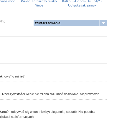
eniana moc
Piekło. To bardzo blisko
Kałków-Godów. Tu 154M i
i
Nieba
Golgota jak zamek
015;
zainteresowania:
aknowy” o ruinie?
. Rzeczywistości wcale nie trzeba rozumieć dosłownie. Nieprawdaż?
żartu? I odzywać się w ten, niezbyt elegancki, sposób. Nie podoba
ej skupi na informacjach.