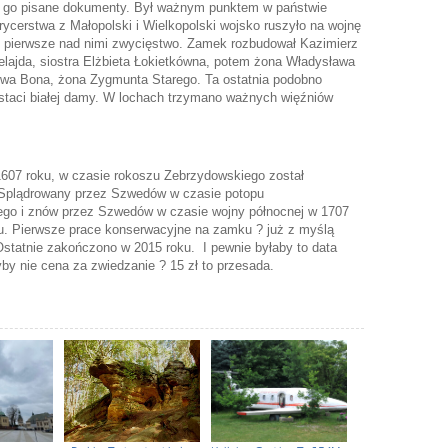
y go pisane dokumenty. Był ważnym punktem w państwie
rycerstwa z Małopolski i Wielkopolski wojsko ruszyło na wojnę
 pierwsze nad nimi zwycięstwo. Zamek rozbudował Kazimierz
elajda, siostra Elżbieta Łokietkówna, potem żona Władysława
ólowa Bona, żona Zygmunta Starego. Ta ostatnia podobno
staci białej damy. W lochach trzymano ważnych więźniów
07 roku, w czasie rokoszu Zebrzydowskiego został
 Splądrowany przez Szwedów w czasie potopu
zego i znów przez Szwedów w czasie wojny północnej w 1707
ku. Pierwsze prace konserwacyjne na zamku ? już z myślą
statnie zakończono w 2015 roku. I pewnie byłaby to data
by nie cena za zwiedzanie ? 15 zł to przesada.