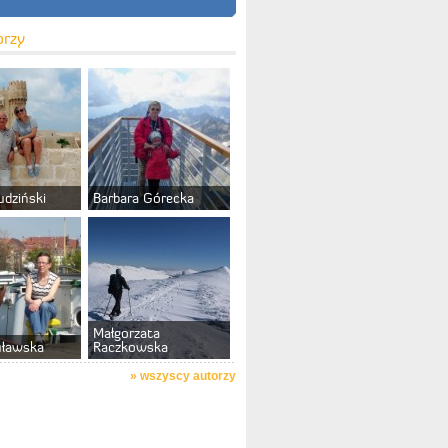
orzy
udziński
Barbara Górecka
Małgorzata
uławska
Raczkowska
»
wszyscy autorzy