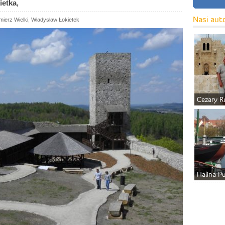
etka,
Nasi aut
mierz Wielki
,
Władysław Łokietek
Cezary R
Halina P