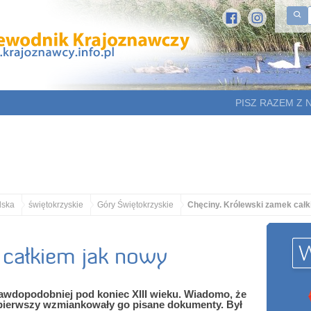
PISZ RAZEM Z 
lska
świętokrzyskie
Góry Świętokrzyskie
Chęciny. Królewski zamek całk
 całkiem jak nowy
wdopodobniej pod koniec XIII wieku. Wiadomo, że
az pierwszy wzmiankowały go pisane dokumenty. Był