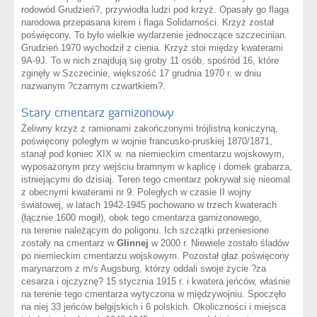
rodowód Grudzień?, przywiodła ludzi pod krzyż. Opasały go flaga
narodowa przepasana kirem i flaga Solidarności. Krzyż został
poświęcony. To było wielkie wydarzenie jednoczące szczecinian.
Grudzień 1970 wychodził z cienia. Krzyż stoi między kwaterami
9A-9J. To w nich znajdują się groby 11 osób, spośród 16, które
zginęły w Szczecinie, większość 17 grudnia 1970 r. w dniu
nazwanym ?czarnym czwartkiem?.
Stary cmentarz garnizonowy
Żeliwny krzyż z ramionami zakończonymi trójlistną koniczyną,
poświęcony poległym w wojnie francusko-pruskiej 1870/1871,
stanął pod koniec XIX w. na niemieckim cmentarzu wojskowym,
wyposażonym przy wejściu bramnym w kaplicę i domek grabarza,
istniejącymi do dzisiaj. Teren tego cmentarz pokrywał się nieomal
z obecnymi kwaterami nr 9. Poległych w czasie II wojny
światowej, w latach 1942-1945 pochowano w trzech kwaterach
(łącznie 1600 mogił), obok tego cmentarza garnizonowego,
na terenie należącym do poligonu. Ich szczątki przeniesione
zostały na cmentarz w
Glinnej
w 2000 r. Niewiele zostało śladów
po niemieckim cmentarzu wojskowym. Pozostał głaz poświęcony
marynarzom z m/s Augsburg, którzy oddali swoje życie ?za
cesarza i ojczyznę? 15 stycznia 1915 r. i kwatera jeńców, właśnie
na terenie tego cmentarza wytyczona w międzywojniu. Spoczęło
na niej 33 jeńców belgijskich i 6 polskich. Okoliczności i miejsca