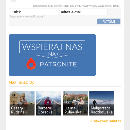
(Dozwolone typy plików:
jpg, gif, png
, maksymalny waga pliku:
4MB.
)
(wymagany, niepublikowany)
WYŚLIJ
Nasi autorzy
Cezary
Barbara
Halina
Małgorzata
Rudziński
Górecka
Puławska
Raczkowska
»
wszyscy autorzy