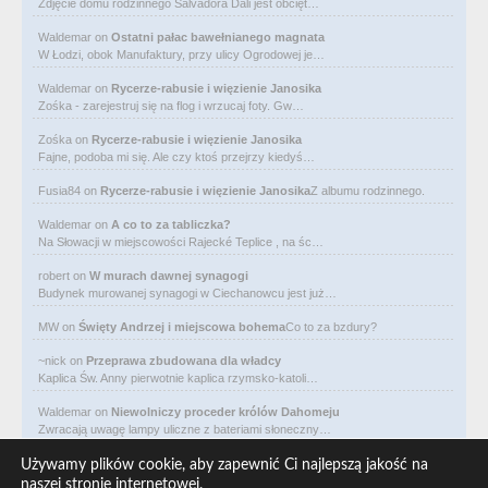
Zdjęcie domu rodzinnego Salvadora Dali jest obcięt…
Waldemar
on
Ostatni pałac bawełnianego magnata
W Łodzi, obok Manufaktury, przy ulicy Ogrodowej je…
Waldemar
on
Rycerze-rabusie i więzienie Janosika
Zośka - zarejestruj się na flog i wrzucaj foty. Gw…
Zośka
on
Rycerze-rabusie i więzienie Janosika
Fajne, podoba mi się. Ale czy ktoś przejrzy kiedyś…
Fusia84
on
Rycerze-rabusie i więzienie Janosika
Z albumu rodzinnego.
Waldemar
on
A co to za tabliczka?
Na Słowacji w miejscowości Rajecké Teplice , na śc…
robert
on
W murach dawnej synagogi
Budynek murowanej synagogi w Ciechanowcu jest już…
MW
on
Święty Andrzej i miejscowa bohema
Co to za bzdury?
~nick
on
Przeprawa zbudowana dla władcy
Kaplica Św. Anny pierwotnie kaplica rzymsko-katoli…
Waldemar
on
Niewolniczy proceder królów Dahomeju
Zwracają uwagę lampy uliczne z bateriami słoneczny…
Waldemar
on
Adam Asnyk. Poeta z mojego miasta
Używamy plików cookie, aby zapewnić Ci najlepszą jakość na
CIEKAWOSTKA że pod banderą Malty pływa statek m/v…
naszej stronie internetowej.