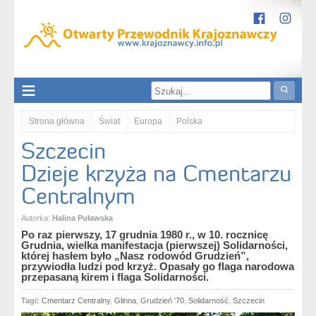
Strona główna
Świat
Europa
Polska
Szczecin
zachodniopomorskie
Nizina Szczecińska
Szczecin
Szczecin. Dzieje krzyża na Cmentarzu Centralnym
Dzieje krzyża na Cmentarzu
Centralnym
Autorka:
Halina Puławska
Po raz pierwszy, 17 grudnia 1980 r., w 10. rocznicę
Grudnia, wielka manifestacja (pierwszej) Solidarności,
której hasłem było „Nasz rodowód Grudzień”,
przywiodła ludzi pod krzyż. Opasały go flaga narodowa
przepasaną kirem i flaga Solidarności.
Tagi:
Cmentarz Centralny
,
Glinna
,
Grudzień '70
,
Solidarność
,
Szczecin