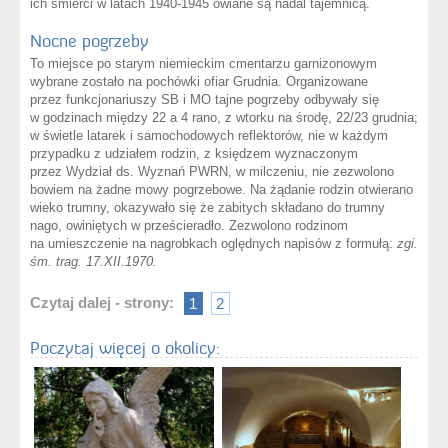
ich śmierci w latach 1940-1945 owiane są nadal tajemnicą.
Nocne pogrzeby
To miejsce po starym niemieckim cmentarzu garnizonowym
wybrane zostało na pochówki ofiar Grudnia. Organizowane
przez funkcjonariuszy SB i MO tajne pogrzeby odbywały się
w godzinach między 22 a 4 rano, z wtorku na środę, 22/23 grudnia;
w świetle latarek i samochodowych reflektorów, nie w każdym
przypadku z udziałem rodzin, z księdzem wyznaczonym
przez Wydział ds. Wyznań PWRN, w milczeniu, nie zezwolono
bowiem na żadne mowy pogrzebowe. Na żądanie rodzin otwierano
wieko trumny, okazywało się że zabitych składano do trumny
nago, owiniętych w prześcieradło. Zezwolono rodzinom
na umieszczenie na nagrobkach oględnych napisów z formułą:
zgi.
śm. trag. 17.XII.1970.
Czytaj dalej - strony:
1
2
Poczytaj więcej o okolicy: