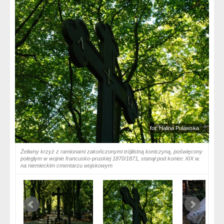
fot: Halina Puławska
Żeliwny krzyż z ramionami zakończonymi trójlistną koniczyną, poświęcony
poległym w wojnie francusko-pruskiej 1870/1871, stanął pod koniec XIX w.
na niemieckim cmentarzu wojskowym