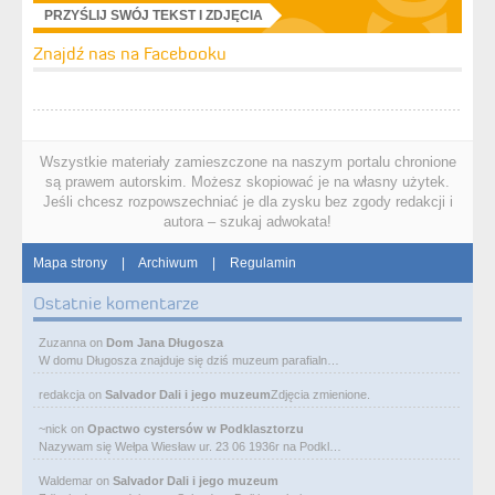
PRZYŚLIJ SWÓJ TEKST I ZDJĘCIA
Znajdź nas na Facebooku
Wszystkie materiały zamieszczone na naszym portalu chronione
są prawem autorskim. Możesz skopiować je na własny użytek.
Jeśli chcesz rozpowszechniać je dla zysku bez zgody redakcji i
autora – szukaj adwokata!
Mapa strony
|
Archiwum
|
Regulamin
Ostatnie komentarze
Zuzanna
on
Dom Jana Długosza
W domu Długosza znajduje się dziś muzeum parafialn…
redakcja
on
Salvador Dali i jego muzeum
Zdjęcia zmienione.
~nick
on
Opactwo cystersów w Podklasztorzu
Nazywam się Wełpa Wiesław ur. 23 06 1936r na Podkl…
Waldemar
on
Salvador Dali i jego muzeum