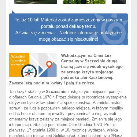
To już 10 lat! Materiał został zamieszczony w naszym
portalu ponad dekadę temu.
A świat się zmienia… Niektóre informacje praktyczne
mogą okazać się nieaktualne!
Wchodzącym na Cmentarz
Centralny w Szczecinie drugą
bramą jawi się widok wysokiego
żelaznego krzyża stojącego
pośrodku alei Kasztanowej.
Zawsze leżą pod nim kwiaty i palą się znicze.
Ten krzyż stał się w
Szczecinie
zastępczym miejscem pamięci
o ofiarach Grudnia 1970 r. Przez dekadę to robotnicze wystąpienie
ukrywane było w świadomości społeczeństwa. Paradoks historii
sprawił, że ludzie pozbawieni takiego miejsca, w którym mogliby
oddać honor ofiarom tej rewolty i przypominać o niej, wybrali
cmentarny krzyż żelazny za miejsce pamięci. Zmieniła się jego
interpretacja. Stał się pomnikiem Ofiar Grudnia 1970. Po raz
pierwszy, 17 grudnia 1980 r., w 10. rocznicę wydarzeń, wielka
manifestacja (pierwszej) Solidarności, której hasłem było ?Nasz