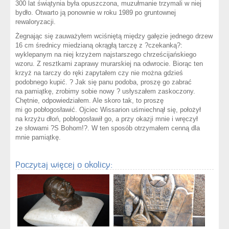
300 lat świątynia była opuszczona, muzułmanie trzymali w niej
bydło. Otwarto ją ponownie w roku 1989 po gruntownej
rewaloryzacji.
Żegnając się zauważyłem wciśniętą między gałęzie jednego drzew
16 cm średnicy miedzianą okrągłą tarczę z ?czekanką?:
wyklepanym na niej krzyżem najstarszego chrześcijańskiego
wzoru. Z resztkami zaprawy murarskiej na odwrocie. Biorąc ten
krzyż na tarczy do ręki zapytałem czy nie można gdzieś
podobnego kupić. ? Jak się panu podoba, proszę go zabrać
na pamiątkę, zrobimy sobie nowy ? usłyszałem zaskoczony.
Chętnie, odpowiedziałem. Ale skoro tak, to proszę
mi go pobłogosławić. Ojciec Wissarion uśmiechnął się, położył
na krzyżu dłoń, pobłogosławił go, a przy okazji mnie i wręczył
ze słowami ?S Bohom!?. W ten sposób otrzymałem cenną dla
mnie pamiątkę.
Poczytaj więcej o okolicy: