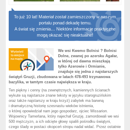
To już 10 lat! Materiał został zamieszczony w naszym
portalu ponad dekadę temu.
A świat się zmienia… Niektóre informacje praktyczne
mogą okazać się nieaktualne!
We wsi Kwemo Bolnisi ? Bolnisi
Dolne, zwanej po azersku Agałar,
w której od dawna mieszkają
tylko Azerowie i Ormianie,
znajduje się jedna z najstarszych
świątyń Gruzji, zbudowana w latach 478-493 trzynawowa
bazylika, w tamtym czasie największa w kraju.
Ten piękny i cenny (na zewnętrznych, kamiennych ścianach
wykute są najstarsze znane teksty w języku starogruzińskim
oraz także najstarszy w kraju krzyż) zabytek ma barwną
i dramatyczną historię szesnastu wieków istnienia,
o której opowiedział nam jego gospodarz, ojciec Wissarion.
Wojownicy Tamerlana, który najechał Gruzję, zamordowali we wsi
500 mężczyzn, a ich odcięte głowy spalili pośrodku świątyni,
czego ślady w postaci okopceń stropu nadal widać. Przez ostatnie