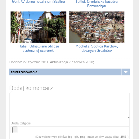
Gori. W domu rodzinnym Stalina
Tbilisi. Ormiańska katedra
Eczmiadzyn
Tbilisi. Odnawiane oblicze
Mccheta. Stolica Kartlów,
stołecznej starówki
dawnych Gruzinów
Dodano: 27 stycznia 2011; Aktualizacja 7 czerwca 2020;
zainteresowania:
Dodaj komentarz
Dodaj zdjęcie
(Dozwolone typy plików:
jpg, gif, png
, maksymalny waga pliku:
4MB.
)