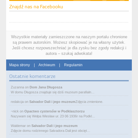
Znajdź nas na Facebooku
Wszystkie materiały zamieszczone na naszym portalu chronione
są prawem autorskim. Możesz skopiować je na własny użytek.
Jeśli chcesz rozpowszechniać je dla zysku bez zgody redakcji i
autora – szukaj adwokata!
Mapa strony
|
Archiwum
|
Regulamin
Ostatnie komentarze
Zuzanna
on
Dom Jana Długosza
W domu Długosza znajduje się dziś muzeum parafialn…
redakcja
on
Salvador Dali i jego muzeum
Zdjęcia zmienione.
~nick
on
Opactwo cystersów w Podklasztorzu
Nazywam się Wełpa Wiesław ur. 23 06 1936r na Podkl…
Waldemar
on
Salvador Dali i jego muzeum
Zdjęcie domu rodzinnego Salvadora Dali jest obcięt…