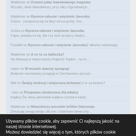
Waldemar
on
Ostatni pałac bawełnianego magnata
W Łodzi, obok Manufaktury, przy ulicy Ogrodowej je…
Waldemar
on
Rycerze-rabusie i więzienie Janosika
Zośka - zarejestruj się na flog i wrzucaj foty. Gw…
Zośka
on
Rycerze-rabusie i więzienie Janosika
Fajne, podoba mi się. Ale czy ktoś przejrzy kiedyś…
Fusia84
on
Rycerze-rabusie i więzienie Janosika
Z albumu rodzinnego.
Waldemar
on
A co to za tabliczka?
Na Słowacji w miejscowości Rajecké Teplice , na śc…
robert
on
W murach dawnej synagogi
Budynek murowanej synagogi w Ciechanowcu jest już…
MW
on
Święty Andrzej i miejscowa bohema
Co to za bzdury?
~nick
on
Przeprawa zbudowana dla władcy
Kaplica Św. Anny pierwotnie kaplica rzymsko-katoli…
Waldemar
on
Niewolniczy proceder królów Dahomeju
Zwracają uwagę lampy uliczne z bateriami słoneczny…
Waldemar
on
Adam Asnyk. Poeta z mojego miasta
Używamy plików cookie, aby zapewnić Ci najlepszą jakość na
CIEKAWOSTKA że pod banderą Malty pływa statek m/v…
naszej stronie internetowej.
Możesz dowiedzieć się więcej o tym, których plików cookie
Waldemar
on
Historia na Wawelskim Wzgórzu