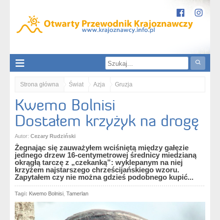
Strona główna
Świat
Azja
Gruzja
Kwemo Bolnisi
Kwemo Bolnisi. Dostałem krzyżyk na drogę
Dostałem krzyżyk na drogę
Autor:
Cezary Rudziński
Żegnając się zauważyłem wciśniętą między gałęzie
jednego drzew 16-centymetrowej średnicy miedzianą
okrągłą tarczę z „czekanką”: wyklepanym na niej
krzyżem najstarszego chrześcijańskiego wzoru.
Zapytałem czy nie można gdzieś podobnego kupić...
Tagi:
Kwemo Bolnisi
,
Tamerlan