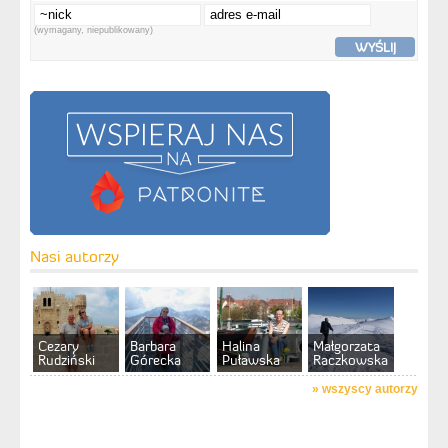
(wymagany, niepublikowany)
WYŚLIJ
Nasi autorzy
Cezary
Barbara
Halina
Małgorzata
Rudziński
Górecka
Puławska
Raczkowska
»
wszyscy autorzy