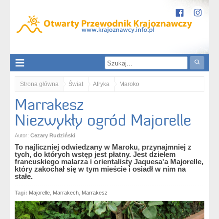
Strona główna
Świat
Afryka
Maroko
Marrakesz
Marrakesz. Niezwykły ogród Majorelle
Niezwykły ogród Majorelle
Autor:
Cezary Rudziński
To najliczniej odwiedzany w Maroku, przynajmniej z
tych, do których wstęp jest płatny. Jest dziełem
francuskiego malarza i orientalisty Jaquesa'a Majorelle,
który zakochał się w tym mieście i osiadł w nim na
stałe.
Tagi:
Majorelle
,
Marrakech
,
Marrakesz