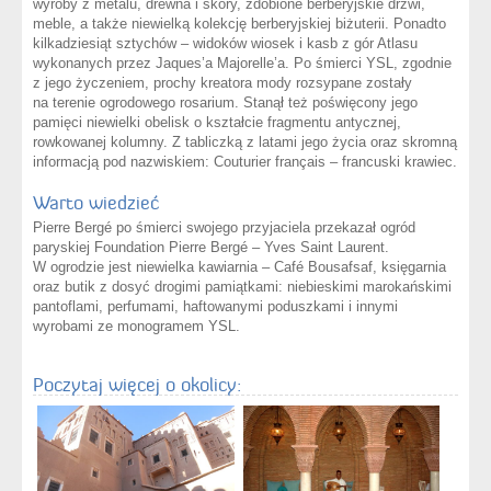
wyroby z metalu, drewna i skóry, zdobione berberyjskie drzwi,
meble, a także niewielką kolekcję berberyjskiej biżuterii. Ponadto
kilkadziesiąt sztychów – widoków wiosek i kasb z gór Atlasu
wykonanych przez Jaques’a Majorelle’a. Po śmierci YSL, zgodnie
z jego życzeniem, prochy kreatora mody rozsypane zostały
na terenie ogrodowego rosarium. Stanął też poświęcony jego
pamięci niewielki obelisk o kształcie fragmentu antycznej,
rowkowanej kolumny. Z tabliczką z latami jego życia oraz skromną
informacją pod nazwiskiem: Couturier français – francuski krawiec.
Warto wiedzieć
Pierre Bergé po śmierci swojego przyjaciela przekazał ogród
paryskiej Foundation Pierre Bergé – Yves Saint Laurent.
W ogrodzie jest niewielka kawiarnia – Café Bousafsaf, księgarnia
oraz butik z dosyć drogimi pamiątkami: niebieskimi marokańskimi
pantoflami, perfumami, haftowanymi poduszkami i innymi
wyrobami ze monogramem YSL.
Poczytaj więcej o okolicy: