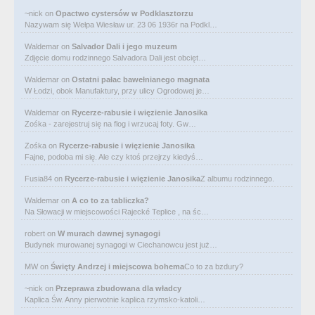
~nick
on
Opactwo cystersów w Podklasztorzu
Nazywam się Wełpa Wiesław ur. 23 06 1936r na Podkl…
Waldemar
on
Salvador Dali i jego muzeum
Zdjęcie domu rodzinnego Salvadora Dali jest obcięt…
Waldemar
on
Ostatni pałac bawełnianego magnata
W Łodzi, obok Manufaktury, przy ulicy Ogrodowej je…
Waldemar
on
Rycerze-rabusie i więzienie Janosika
Zośka - zarejestruj się na flog i wrzucaj foty. Gw…
Zośka
on
Rycerze-rabusie i więzienie Janosika
Fajne, podoba mi się. Ale czy ktoś przejrzy kiedyś…
Fusia84
on
Rycerze-rabusie i więzienie Janosika
Z albumu rodzinnego.
Waldemar
on
A co to za tabliczka?
Na Słowacji w miejscowości Rajecké Teplice , na śc…
robert
on
W murach dawnej synagogi
Budynek murowanej synagogi w Ciechanowcu jest już…
MW
on
Święty Andrzej i miejscowa bohema
Co to za bzdury?
~nick
on
Przeprawa zbudowana dla władcy
Kaplica Św. Anny pierwotnie kaplica rzymsko-katoli…