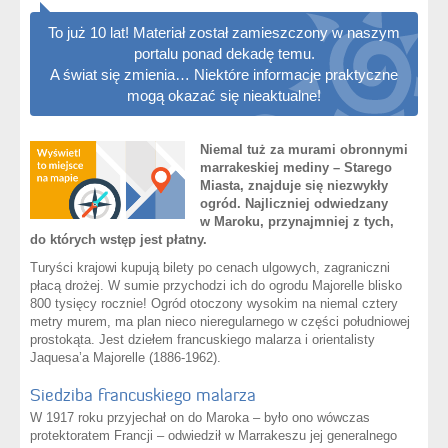
To już 10 lat! Materiał został zamieszczony w naszym
portalu ponad dekadę temu.
A świat się zmienia… Niektóre informacje praktyczne
mogą okazać się nieaktualne!
Niemal tuż za murami obronnymi
marrakeskiej mediny – Starego
Miasta, znajduje się niezwykły
ogród. Najliczniej odwiedzany
w Maroku, przynajmniej z tych,
do których wstęp jest płatny.
Turyści krajowi kupują bilety po cenach ulgowych, zagraniczni
płacą drożej. W sumie przychodzi ich do ogrodu Majorelle blisko
800 tysięcy rocznie! Ogród otoczony wysokim na niemal cztery
metry murem, ma plan nieco nieregularnego w części południowej
prostokąta. Jest dziełem francuskiego malarza i orientalisty
Jaquesa’a Majorelle (1886-1962).
Siedziba francuskiego malarza
W 1917 roku przyjechał on do Maroka – było ono wówczas
protektoratem Francji – odwiedził w Marrakeszu jej generalnego