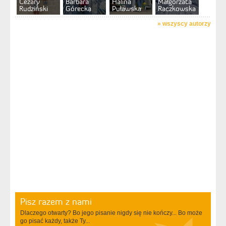
Cezary
Barbara
Halina
Małgorzata
Rudziński
Górecka
Puławska
Raczkowska
»
wszyscy autorzy
Pisz razem z nami
Dlaczego otwarty? Bo jego pisanie nigdy się nie kończy... Bo może
go pisać każdy, także Ty...