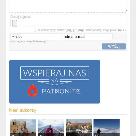
Dodaj zdjęcie
(Dozwolone typy plików:
jpg, gif, png
, maksymalny waga pliku:
4MB.
)
(wymagany, niepublikowany)
WYŚLIJ
Nasi autorzy