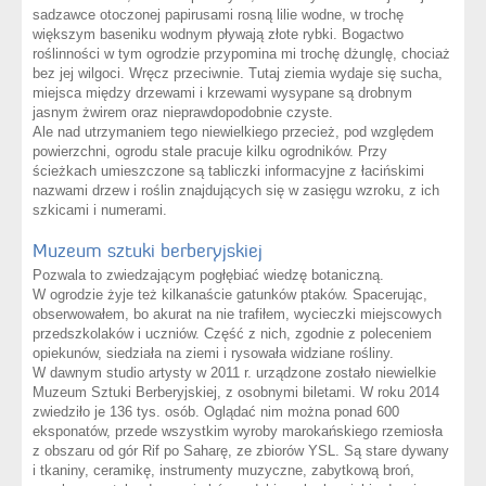
sadzawce otoczonej papirusami rosną lilie wodne, w trochę
większym baseniku wodnym pływają złote rybki. Bogactwo
roślinności w tym ogrodzie przypomina mi trochę dżunglę, chociaż
bez jej wilgoci. Wręcz przeciwnie. Tutaj ziemia wydaje się sucha,
miejsca między drzewami i krzewami wysypane są drobnym
jasnym żwirem oraz nieprawdopodobnie czyste.
Ale nad utrzymaniem tego niewielkiego przecież, pod względem
powierzchni, ogrodu stale pracuje kilku ogrodników. Przy
ścieżkach umieszczone są tabliczki informacyjne z łacińskimi
nazwami drzew i roślin znajdujących się w zasięgu wzroku, z ich
szkicami i numerami.
Muzeum sztuki berberyjskiej
Pozwala to zwiedzającym pogłębiać wiedzę botaniczną.
W ogrodzie żyje też kilkanaście gatunków ptaków. Spacerując,
obserwowałem, bo akurat na nie trafiłem, wycieczki miejscowych
przedszkolaków i uczniów. Część z nich, zgodnie z poleceniem
opiekunów, siedziała na ziemi i rysowała widziane rośliny.
W dawnym studio artysty w 2011 r. urządzone zostało niewielkie
Muzeum Sztuki Berberyjskiej, z osobnymi biletami. W roku 2014
zwiedziło je 136 tys. osób. Oglądać nim można ponad 600
eksponatów, przede wszystkim wyroby marokańskiego rzemiosła
z obszaru od gór Rif po Saharę, ze zbiorów YSL. Są stare dywany
i tkaniny, ceramikę, instrumenty muzyczne, zabytkową broń,