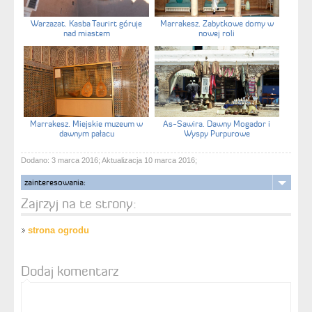
Warzazat. Kasba Taurirt góruje
Marrakesz. Zabytkowe domy w
nad miastem
nowej roli
Marrakesz. Miejskie muzeum w
As-Sawira. Dawny Mogador i
dawnym pałacu
Wyspy Purpurowe
Dodano: 3 marca 2016; Aktualizacja 10 marca 2016;
zainteresowania:
Zajrzyj na te strony:
strona ogrodu
Dodaj komentarz