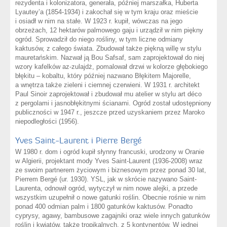
rezydenta i kolonizatora, generała, później marszałka, Huberta
Lyautey’a (1854-1934) i zakochał się w tym kraju oraz mieście
i osiadł w nim na stałe. W 1923 r. kupił, wówczas na jego
obrzeżach, 12 hektarów palmowego gaju i urządził w nim piękny
ogród. Sprowadził do niego rośliny, w tym liczne odmiany
kaktusów, z całego świata. Zbudował także piękną willę w stylu
mauretańskim. Nazwał ją Bou Safsaf, sam zaprojektował do niej
wzory kafelków az-zulajdż, pomalował drzwi w kolorze głębokiego
błękitu – kobaltu, który później nazwano Błękitem Majorelle,
a wnętrza także zieleni i ciemnej czerwieni. W 1931 r. architekt
Paul Sinoir zaprojektował i zbudował mu atelier w stylu art déco
z pergolami i jasnobłękitnymi ścianami. Ogród został udostępniony
publiczności w 1947 r., jeszcze przed uzyskaniem przez Maroko
niepodległości (1956).
Yves Saint-Laurent i Pierre Bergé
W 1980 r. dom i ogród kupił słynny francuski, urodzony w Oranie
w Algierii, projektant mody Yves Saint-Laurent (1936-2008) wraz
ze swoim partnerem życiowym i biznesowym przez ponad 30 lat,
Pierrem Bergé (ur. 1930). YSL, jak w skrócie nazywano Saint-
Laurenta, odnowił ogród, wytyczył w nim nowe alejki, a przede
wszystkim uzupełnił o nowe gatunki roślin. Obecnie rośnie w nim
ponad 400 odmian palm i 1800 gatunków kaktusów. Ponadto
cyprysy, agawy, bambusowe zagajniki oraz wiele innych gatunków
roślin i kwiatów, także tropikalnych, z 5 kontynentów. W jednej