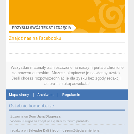
PRZYŚLIJ SWÓJ TEKST I ZDJĘCIA
Znajdź nas na Facebooku
Wszystkie materiały zamieszczone na naszym portalu chronione
są prawem autorskim. Możesz skopiować je na własny użytek.
Jeśli chcesz rozpowszechniać je dla zysku bez zgody redakcji i
autora – szukaj adwokata!
Mapa strony
|
Archiwum
|
Regulamin
Ostatnie komentarze
Zuzanna
on
Dom Jana Długosza
W domu Długosza znajduje się dziś muzeum parafialn…
redakcja
on
Salvador Dali i jego muzeum
Zdjęcia zmienione.