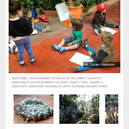
fot: Cezary Rudziński
Spacerując, obserwowałem, bo akurat na nie trafiłem, wycieczki
miejscowych przedszkolaków i uczniów. Część z nich, zgodnie z
poleceniem opiekunów, siedziała na ziemi i rysowała widziane rośliny.