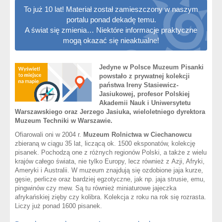
To już 10 lat! Materiał został zamieszczony w naszym
portalu ponad dekadę temu.
A świat się zmienia… Niektóre informacje praktyczne
mogą okazać się nieaktualne!
Jedyne w Polsce Muzeum Pisanki
powstało z prywatnej kolekcji
państwa Ireny Stasiewicz-
Jasiukowej, profesor Polskiej
Akademii Nauk i Uniwersytetu
Warszawskiego oraz Jerzego Jasiuka, wieloletniego dyrektora
Muzeum Techniki w Warszawie.
Ofiarowali oni w 2004 r.
Muzeum Rolnictwa w Ciechanowcu
zbieraną w ciągu 35 lat, liczącą ok. 1500 eksponatów, kolekcję
pisanek. Pochodzą one z różnych regionów Polski, a także z wielu
krajów całego świata, nie tylko Europy, lecz również z Azji, Afryki,
Ameryki i Australii. W muzeum znajdują się ozdobione jaja kurze,
gęsie, perlicze oraz bardziej egzotyczne, jak np. jaja strusie, emu,
pingwinów czy mew. Są tu również miniaturowe jajeczka
afrykańskiej zięby czy kolibra. Kolekcja z roku na rok się rozrasta.
Liczy już ponad 1600 pisanek.