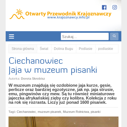
Strona główna
Świat
Dolina Bugu
Podlasie
podlaskie
Ciechanowiec
Polska
Ciechanowiec. Jaja w muzeum pisanki
Jaja w muzeum pisanki
Autorka:
Dorota Skrobisz
W muzeum znajdują się ozdobione jaja kurze, gęsie,
perlicze oraz bardziej egzotyczne, jak np. jaja strusie,
emu, pingwinów czy mew. Są tu również miniaturowe
jajeczka afrykańskiej zięby czy kolibra. Kolekcja z roku
na rok się rozrasta. Liczy już ponad 1600 pisanek.
Tagi:
Ciechanowiec
,
muzeum pisanek
,
Muzeum Rolnictwa
,
pisanki