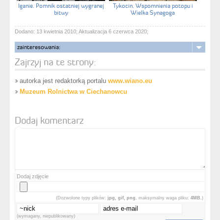
Iganie. Pomnik ostatniej wygranej
Tykocin. Wspomnienia potopu i
bitwy
Wielka Synagoga
Dodano: 13 kwietnia 2010; Aktualizacja 6 czerwca 2020;
zainteresowania:
Zajrzyj na te strony:
autorka jest redaktorką portalu
www.wiano.eu
Muzeum Rolnictwa w Ciechanowcu
Dodaj komentarz
Dodaj zdjęcie
(Dozwolone typy plików:
jpg, gif, png
, maksymalny waga pliku:
4MB.
)
(wymagany, niepublikowany)