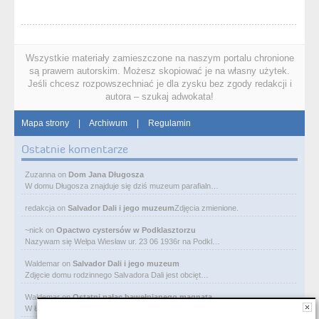
Wszystkie materiały zamieszczone na naszym portalu chronione
są prawem autorskim. Możesz skopiować je na własny użytek.
Jeśli chcesz rozpowszechniać je dla zysku bez zgody redakcji i
autora – szukaj adwokata!
Mapa strony
|
Archiwum
|
Regulamin
Ostatnie komentarze
Zuzanna
on
Dom Jana Długosza
W domu Długosza znajduje się dziś muzeum parafialn…
redakcja
on
Salvador Dali i jego muzeum
Zdjęcia zmienione.
~nick
on
Opactwo cystersów w Podklasztorzu
Nazywam się Wełpa Wiesław ur. 23 06 1936r na Podkl…
Waldemar
on
Salvador Dali i jego muzeum
Zdjęcie domu rodzinnego Salvadora Dali jest obcięt…
Waldemar
on
Ostatni pałac bawełnianego magnata
W Łodzi, obok Manufaktury, przy ulicy Ogrodowej je…