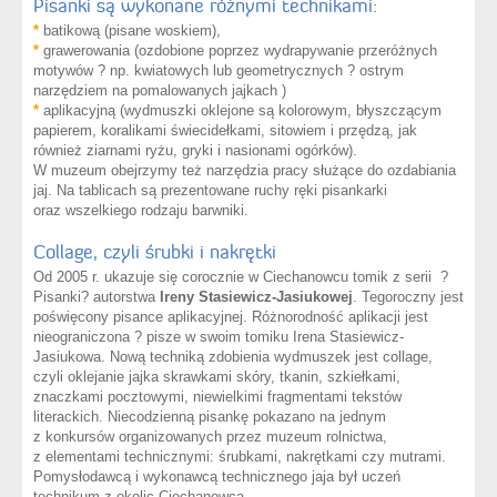
Pisanki są wykonane różnymi technikami:
*
batikową (pisane woskiem),
*
grawerowania (ozdobione poprzez wydrapywanie przeróżnych
motywów ? np. kwiatowych lub geometrycznych ? ostrym
narzędziem na pomalowanych jajkach )
*
aplikacyjną (wydmuszki oklejone są kolorowym, błyszczącym
papierem, koralikami świecidełkami, sitowiem i przędzą, jak
również ziarnami ryżu, gryki i nasionami ogórków).
W muzeum obejrzymy też narzędzia pracy służące do ozdabiania
jaj. Na tablicach są prezentowane ruchy ręki pisankarki
oraz wszelkiego rodzaju barwniki.
Collage, czyli śrubki i nakrętki
Od 2005 r. ukazuje się corocznie w Ciechanowcu tomik z serii ?
Pisanki? autorstwa
Ireny Stasiewicz-Jasiukowej
. Tegoroczny jest
poświęcony pisance aplikacyjnej. Różnorodność aplikacji jest
nieograniczona ? pisze w swoim tomiku Irena Stasiewicz-
Jasiukowa. Nową techniką zdobienia wydmuszek jest collage,
czyli oklejanie jajka skrawkami skóry, tkanin, szkiełkami,
znaczkami pocztowymi, niewielkimi fragmentami tekstów
literackich. Niecodzienną pisankę pokazano na jednym
z konkursów organizowanych przez muzeum rolnictwa,
z elementami technicznymi: śrubkami, nakrętkami czy mutrami.
Pomysłodawcą i wykonawcą technicznego jaja był uczeń
technikum z okolic Ciechanowca.