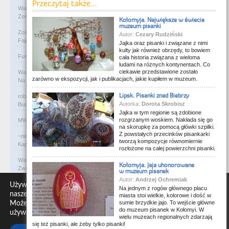
Przeczytaj także...
Waldemar
on
Rycerze-rabusie i więzienie Janosika
Zośka - zarejestruj się na flog i wrzucaj foty. Gw…
Kołomyja. Największe w świecie
muzeum pisanki
Zośka
on
Rycerze-rabusie i więzienie Janosika
Autor:
Cezary Rudziński
Fajne, podoba mi się. Ale czy ktoś przejrzy kiedyś…
Jajka oraz pisanki i związane z nimi
kulty jak również obrzędy, to bowiem
Fusia84
on
Rycerze-rabusie i więzienie Janosika
Z albumu rodzinnego.
cała historia związana z wieloma
ludami na różnych kontynentach. Co
ciekawie przedstawione zostało
Waldemar
on
A co to za tabliczka?
zarówno w ekspozycji, jak i publikacjach, jakie kupiłem w muzeum.
Na Słowacji w miejscowości Rajecké Teplice , na śc…
Lipsk. Pisanki znad Biebrzy
robert
on
W murach dawnej synagogi
Autorka:
Dorota Skrobisz
Budynek murowanej synagogi w Ciechanowcu jest już…
Jajka w tym regionie są zdobione
rozgrzanym woskiem. Nakłada się go
MW
on
Święty Andrzej i miejscowa bohema
Co to za bzdury?
na skorupkę za pomocą główki szpilki.
Z powstałych przecinków pisankarki
~nick
on
Przeprawa zbudowana dla władcy
tworzą kompozycje równomiernie
Kaplica Św. Anny pierwotnie kaplica rzymsko-katoli…
rozłożone na całej powierzchni pisanki.
Waldemar
on
Niewolniczy proceder królów Dahomeju
Kołomyja. Jaja uhonorowane
Zwracają uwagę lampy uliczne z bateriami słoneczny…
w muzeum pisanek
Autor:
Andrzej Ochremiak
Waldemar
on
Adam Asnyk. Poeta z mojego miasta
Używamy plików cookie, aby zapewnić Ci najlepszą jakość na
Na jednym z rogów głównego placu
CIEKAWOSTKA że pod banderą Malty pływa statek m/v…
naszej stronie internetowej.
miasta stoi wielkie, kolorowe i dość w
sumie brzydkie jajo. To wejście główne
Możesz dowiedzieć się więcej o tym, których plików cookie
Waldemar
on
Historia na Wawelskim Wzgórzu
do muzeum pisanek w Kołomyi. W
używamy lub wyłącz je w
ustawieniach
.
Michał Bogoria Skotnicki (1775–1808). Portret Mich…
wielu muzeach regionalnych zdarzają
się też pisanki, ale żeby tylko pisanki!