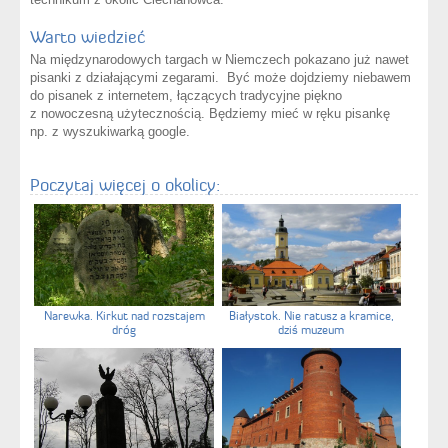
Warto wiedzieć
Na międzynarodowych targach w Niemczech pokazano już nawet
pisanki z działającymi zegarami. Być może dojdziemy niebawem
do pisanek z internetem, łączących tradycyjne piękno
z nowoczesną użytecznością. Będziemy mieć w ręku pisankę
np. z wyszukiwarką google.
Poczytaj więcej o okolicy:
Narewka. Kirkut nad rozstajem
Białystok. Nie ratusz a kramice,
dróg
dziś muzeum