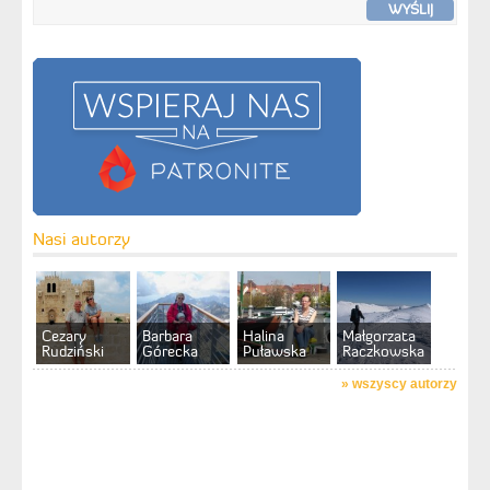
WYŚLIJ
Nasi autorzy
Cezary
Barbara
Halina
Małgorzata
Rudziński
Górecka
Puławska
Raczkowska
»
wszyscy autorzy