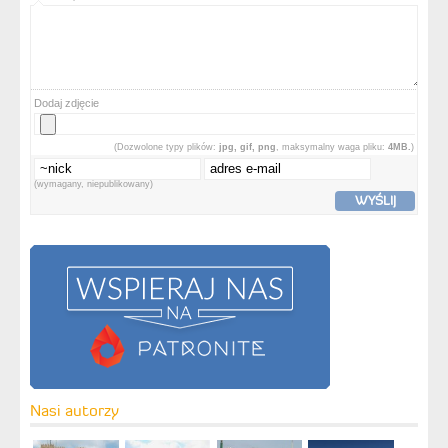
Dodaj zdjęcie
(Dozwolone typy plików:
jpg, gif, png
, maksymalny waga pliku:
4MB.
)
(wymagany, niepublikowany)
WYŚLIJ
Nasi autorzy