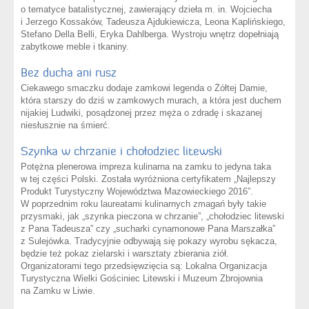
o tematyce batalistycznej, zawierający dzieła m. in. Wojciecha
i Jerzego Kossaków, Tadeusza Ajdukiewicza, Leona Kaplińskiego,
Stefano Della Belli, Eryka Dahlberga. Wystroju wnętrz dopełniają
zabytkowe meble i tkaniny.
Bez ducha ani rusz
Ciekawego smaczku dodaje zamkowi legenda o Żółtej Damie,
która starszy do dziś w zamkowych murach, a która jest duchem
nijakiej Ludwiki, posądzonej przez męża o zdradę i skazanej
niesłusznie na śmierć.
Szynka w chrzanie i chołodziec litewski
Potężna plenerowa impreza kulinarna na zamku to jedyna taka
w tej części Polski. Została wyróżniona certyfikatem „Najlepszy
Produkt Turystyczny Województwa Mazowieckiego 2016”.
W poprzednim roku laureatami kulinarnych zmagań były takie
przysmaki, jak „szynka pieczona w chrzanie”, „chołodziec litewski
z Pana Tadeusza” czy „sucharki cynamonowe Pana Marszałka”
z Sulejówka. Tradycyjnie odbywają się pokazy wyrobu sękacza,
będzie też pokaz zielarski i warsztaty zbierania ziół.
Organizatorami tego przedsięwzięcia są: Lokalna Organizacja
Turystyczna Wielki Gościniec Litewski i Muzeum Zbrojownia
na Zamku w Liwie.