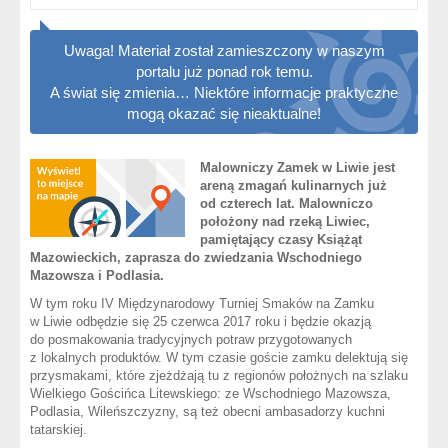
Uwaga! Materiał został zamieszczony w naszym
portalu już ponad rok temu.
A świat się zmienia… Niektóre informacje praktyczne
mogą okazać się nieaktualne!
Malowniczy Zamek w Liwie jest
areną zmagań kulinarnych już
od czterech lat. Malowniczo
położony nad rzeką Liwiec,
pamiętający czasy Książąt
Mazowieckich, zaprasza do zwiedzania Wschodniego
Mazowsza i Podlasia.
W tym roku IV Międzynarodowy Turniej Smaków na Zamku
w Liwie odbędzie się 25 czerwca 2017 roku i będzie okazją
do posmakowania tradycyjnych potraw przygotowanych
z lokalnych produktów. W tym czasie goście zamku delektują się
przysmakami, które zjeżdżają tu z regionów położnych na szlaku
Wielkiego Gościńca Litewskiego: ze Wschodniego Mazowsza,
Podlasia, Wileńszczyzny, są też obecni ambasadorzy kuchni
tatarskiej.