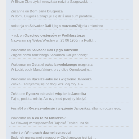
W Bilcze Złote żyła i mieszkała rodzina Szagowskic…
Zuzanna
on
Dom Jana Długosza
W domu Długosza znajduje się dziś muzeum parafialn…
redakcja
on
Salvador Dali i jego muzeum
Zdjęcia zmienione.
~nick
on
Opactwo cystersów w Podklasztorzu
Nazywam się Wełpa Wiesław ur. 23 06 1936r na Podkl…
Waldemar
on
Salvador Dali i jego muzeum
Zdjęcie domu rodzinnego Salvadora Dali jest obcięt…
Waldemar
on
Ostatni pałac bawełnianego magnata
W Łodzi, obok Manufaktury, przy ulicy Ogrodowej je…
Waldemar
on
Rycerze-rabusie i więzienie Janosika
Zośka - zarejestruj się na flog i wrzucaj foty. Gw…
Zośka
on
Rycerze-rabusie i więzienie Janosika
Fajne, podoba mi się. Ale czy ktoś przejrzy kiedyś…
Fusia84
on
Rycerze-rabusie i więzienie Janosika
Z albumu rodzinnego.
Waldemar
on
A co to za tabliczka?
Na Słowacji w miejscowości Rajecké Teplice , na śc…
robert
on
W murach dawnej synagogi
Budynek murowanej synagogi w Ciechanowcu jest już…