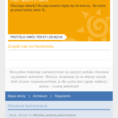
Dlaczego otwarty? Bo jego pisanie nigdy się nie kończy... Bo może
go pisać każdy, także Ty...
PRZYŚLIJ SWÓJ TEKST I ZDJĘCIA
Znajdź nas na Facebooku
Wszystkie materiały zamieszczone na naszym portalu chronione
są prawem autorskim. Możesz skopiować je na własny użytek.
Jeśli chcesz rozpowszechniać je dla zysku bez zgody redakcji i
autora – szukaj adwokata!
Mapa strony
|
Archiwum
|
Regulamin
Ostatnie komentarze
Wnuk ,,Boruty"
on
Werteba, jaskinia pełna historii