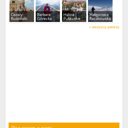
Cezary
Barbara
Halina
Małgorzata
Rudziński
Górecka
Puławska
Raczkowska
»
wszyscy autorzy
Pisz razem z nami