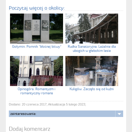
Poczytaj więcej o okolicy:
Gołymin. Pomnik "błotnej bitwy"
Rudka Sanatoryjna. Leżalnie dla
ubogich w głebokim lesie
Opinogóra. Romantyzm i
Kuligów. Zaczęło się od kuźni
romantyczny romans
Dodano: 20 czerwca 2017; Aktualizacja 5 lutego 2023;
zainteresowania:
Dodaj komentarz