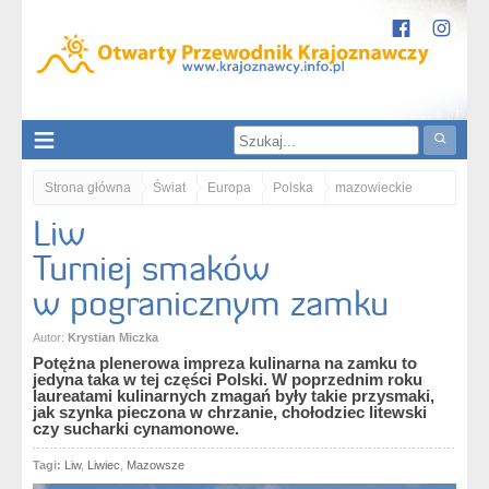
Strona główna
Świat
Europa
Polska
mazowieckie
Liw
Mazowsze
Liw. Turniej smaków w pogranicznym zamku
Turniej smaków
w pogranicznym zamku
Autor:
Krystian Miczka
Potężna plenerowa impreza kulinarna na zamku to
jedyna taka w tej części Polski. W poprzednim roku
laureatami kulinarnych zmagań były takie przysmaki,
jak szynka pieczona w chrzanie, chołodziec litewski
czy sucharki cynamonowe.
Tagi:
Liw
,
Liwiec
,
Mazowsze