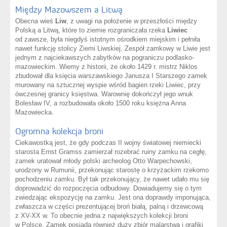
Między Mazowszem a Litwą
Obecna wieś
Liw
, z uwagi na położenie w przeszłości między
Polską a Litwą, które to ziemie rozgraniczała rzeka
Liwiec
od zawsze, była niegdyś istotnym ośrodkiem miejskim i pełniła
nawet funkcję stolicy Ziemi Liwskiej. Zespół zamkowy w Liwie jest
jednym z najciekawszych zabytków na pograniczu podlasko-
mazowieckim. Wiemy z historii, że około 1429 r. mistrz Niklos
zbudował dla księcia warszawskiego Janusza I Starszego zamek
murowany na sztucznej wyspie wśród bagien rzeki Liwiec, przy
ówczesnej granicy księstwa. Warownię dokończył jego wnuk
Bolesław IV, a rozbudowała około 1500 roku księżna Anna
Mazowiecka.
Ogromna kolekcja broni
Ciekawostką jest, że gdy podczas II wojny światowej niemiecki
starosta Ernst Gramss zamierzał rozebrać ruiny zamku na cegłę,
zamek uratował młody polski archeolog Otto Warpechowski,
urodzony w Rumunii, przekonując starostę o krzyżackim rzekomo
pochodzeniu zamku. Był tak przekonujący, że nawet udało mu się
doprowadzić do rozpoczęcia odbudowy. Dowiadujemy się o tym
zwiedzając ekspozycję na zamku. Jest ona doprawdy imponująca,
zwłaszcza w części prezentującej broń białą, palną i drzewcową
z XV-XX w. To obecnie jedna z największych kolekcji broni
w Polsce. Zamek posiada również duży zbiór malarstwa i grafiki