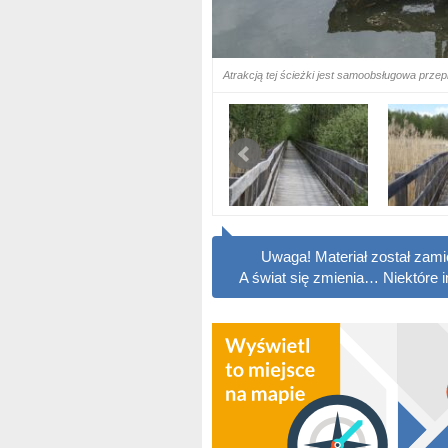
Atrakcją tej ścieżki jest samoobsługowa prz
Uwaga! Materiał został zam
A świat się zmienia… Niektóre 