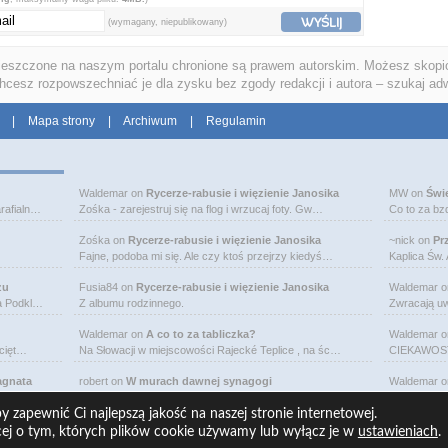
WYŚLIJ
(wymagany, niepublikowany)
ieszczone na naszym portalu chronione są prawem autorskim. Możesz skopio
chcesz rozpowszechniać je dla zysku bez zgody redakcji i autora – szukaj ad
|
Mapa strony
|
Archiwum
|
Regulamin
Waldemar
on
Rycerze-rabusie i więzienie Janosika
MW
on
Świ
rafialn…
Zośka - zarejestruj się na flog i wrzucaj foty. Gw…
Co to za bz
Zośka
on
Rycerze-rabusie i więzienie Janosika
~nick
on
Pr
Fajne, podoba mi się. Ale czy ktoś przejrzy kiedyś…
Kaplica Św.
zu
Fusia84
on
Rycerze-rabusie i więzienie Janosika
Waldemar
o
na Podkl…
Z albumu rodzinnego.
Zwracają uw
Waldemar
on
A co to za tabliczka?
Waldemar
o
bcięt…
Na Słowacji w miejscowości Rajecké Teplice , na śc…
CIEKAWOSTK
agnata
robert
on
W murach dawnej synagogi
Waldemar
o
wej je…
Budynek murowanej synagogi w Ciechanowcu jest już…
Michał Bogo
 zapewnić Ci najlepszą jakość na naszej stronie internetowej.
cej o tym, których plików cookie używamy lub wyłącz je w
ustawieniach
.
Copyrig