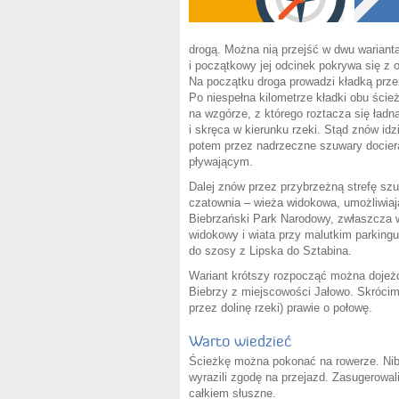
drogą. Można nią przejść w dwu wariant
i początkowy jej odcinek pokrywa się z
Na początku droga prowadzi kładką prze
Po niespełna kilometrze kładki obu ście
na wzgórze, z którego roztacza się ładn
i skręca w kierunku rzeki. Stąd znów id
potem przez nadrzeczne szuwary doci
pływającym.
Dalej znów przez przybrzeżną strefę szu
czatownia – wieża widokowa, umożliwiaj
Biebrzański Park Narodowy, zwłaszcza w
widokowy i wiata przy malutkim parkingu.
do szosy z Lipska do Sztabina.
Wariant krótszy rozpocząć można dojeżdż
Biebrzy z miejscowości Jałowo. Skrócim
przez dolinę rzeki) prawie o połowę.
Warto wiedzieć
Ścieżkę można pokonać na rowerze. Niby 
wyrazili zgodę na przejazd. Zasugerowali
całkiem słuszne.