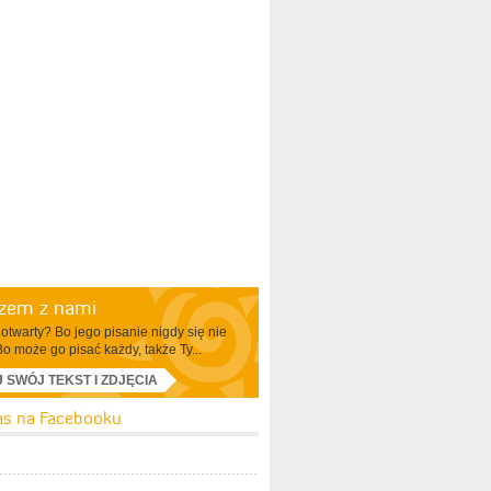
azem z nami
otwarty? Bo jego pisanie nigdy się nie
Bo może go pisać każdy, także Ty...
J SWÓJ TEKST I ZDJĘCIA
as na Facebooku