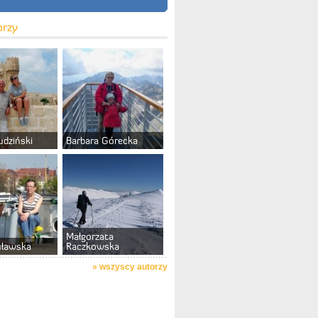
orzy
udziński
Barbara Górecka
Małgorzata
uławska
Raczkowska
»
wszyscy autorzy