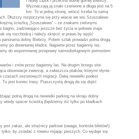
i Nowy Lipsk i przecina dolinę górnej Biebrzy.
Wyznaczają ją znaki czerwone a długa jest na 5
km. To w jedną stronę, wrócić trzeba ta samą
ach. Dłuższy rozpoczyna się przy wiacie we wsi Szuszalewo
 okrężną ścieżką „Szuszalewo” – ze znakami zielonymi.
z bagno, zadziwiająco jeszcze bez życia w połowie maja.
żek się rozchodzą i należy skręcić w prawo by wyjść
a panorama doliny Biebrzy. Potem szlak prowadzi polna drogą
ziemy po drewnianej kładce. Najpierw przez bagienny las,
eramy do wspomnianej przeprawy samoobsługowym pomostem
warów i znów przez bagienny las. Na drugim brzegu stoi
ąca obserwacje zwierząt, a zwłaszcza ptaków, którymi słynie
 czasach sezonowych migracji. Dalej niewielki podest
 Tu jest koniec trasy. Piaszczystą drogą da się dojść
ając polną drogą na niewielki parking na skraju doliny
y wtedy spacer ścieżką (będziemy iść tylko po kładkach
jest zakaz, ale strażnicy parkowi (uwaga, kontrola biletów!)
 tylko, by zsiadać z roweru mijając pieszych. Co wydaje się