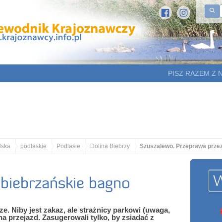
PISZ RAZEM Z 
lska
podlaskie
Podlasie
Dolina Biebrzy
Szuszalewo. Przeprawa przez
biebrzańskie bagno
. Niby jest zakaz, ale strażnicy parkowi (uwaga,
na przejazd. Zasugerowali tylko, by zsiadać z