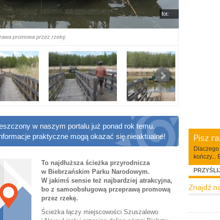
fot:
eprawa promowa przez rzekę.
ieszczony w naszym portalu już ponad rok temu.
Pisz r
informacje praktyczne mogą okazać się nieaktualne!
Dlaczego 
kończy... 
To najdłuższa ścieżka przyrodnicza
PRZYŚLI
w Biebrzańskim Parku Narodowym.
W jakimś sensie też najbardziej atrakcyjna,
Znajdź n
bo z samoobsługową przeprawą promową
przez rzekę.
Ścieżka łączy miejscowości Szuszalewo