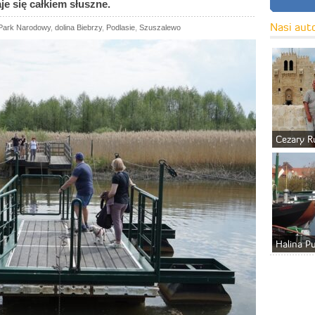
e się całkiem słuszne.
Nasi aut
 Park Narodowy
,
dolina Biebrzy
,
Podlasie
,
Szuszalewo
Cezary R
Halina P