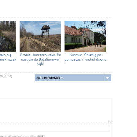
dało się
Grobla Honczarowska. Po
Kurowo. Ścieżką po
ański szlak
nasypie do Batalionowej
pomostach i wokół dworu
Łąki
ca 2023;
zainteresowania:
png
, maksymalny waga pliku:
4MB.
)