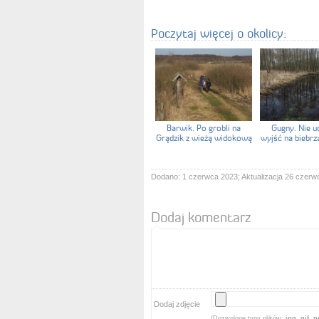
Poczytaj więcej o okolicy:
Barwik. Po grobli na
Gugny. Nie u
Grądzik z wieżą widokową
wyjść na biebrz
Dodano: 1 czerwca 2023; Aktualizacja 26 czerw
Dodaj komentarz
Dodaj zdjęcie
(Dozwolone typy plików:
jpg, gif, 