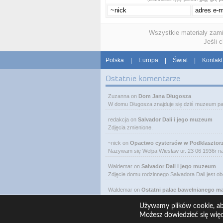
Wszystkie materiały zam
Jeśli 
Polska
|
Europa
|
Świat
|
Kontakt
Ostatnie komentarze
Zuzanna
on
Dom Jana Długosza
W domu Długosza znajduje się dziś muzeum pa
redakcja
on
Salvador Dali i jego muzeum
Zdjęcia zmienione.
~nick
on
Opactwo cystersów w Podklasztor
Nazywam się Wełpa Wiesław ur. 23 06 1936r 
Waldemar
on
Salvador Dali i jego muzeum
Zdjęcie domu rodzinnego Salvadora Dali jest o
Waldemar
on
Ostatni pałac bawełnianego m
W Łodzi, obok Manufaktury, przy ulicy Ogrodo
Używamy plików cookie, aby
Możesz dowiedzieć się wię