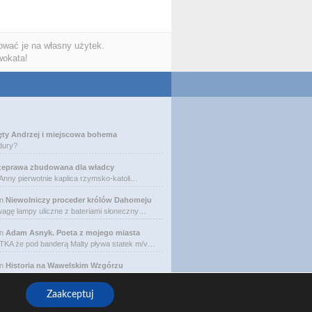
wać je na własny użytek.
wokata!
ęty Andrzej i miejscowa bohema
dury?
zeprawa zbudowana dla władcy
 Anny pierwotnie kaplica rzymsko-katoli…
n
Niewolniczy proceder królów Dahomeju
agę lampy uliczne z bateriami słoneczny…
n
Adam Asnyk. Poeta z mojego miasta
A że pod banderą Malty pływa statek m/v…
n
Historia na Wawelskim Wzgórzu
ria Skotnicki (1775–1808). Portret Mich…
Zaakceptuj
ht © 2026 ARO redakcja, All rights reserved