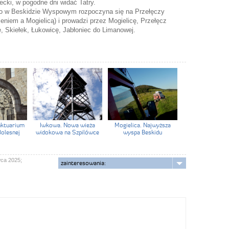
cki, w pogodne dni widać Tatry.
go w Beskidzie Wyspowym rozpoczyna się na Przełęczy
niem a Mogielicą) i prowadzi przez Mogielicę, Przełęcz
 Skiełek, Łukowicę, Jabłoniec do Limanowej.
ktuarium
Iwkowa. Nowa wieża
Mogielica. Najwyższa
Bolesnej
widokowa na Szpilówce
wyspa Beskidu
wca 2025;
zainteresowania: