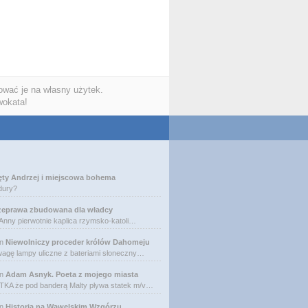
wać je na własny użytek.
wokata!
ęty Andrzej i miejscowa bohema
dury?
zeprawa zbudowana dla władcy
 Anny pierwotnie kaplica rzymsko-katoli…
n
Niewolniczy proceder królów Dahomeju
agę lampy uliczne z bateriami słoneczny…
n
Adam Asnyk. Poeta z mojego miasta
A że pod banderą Malty pływa statek m/v…
n
Historia na Wawelskim Wzgórzu