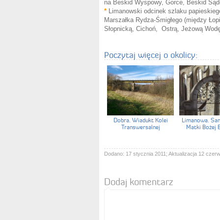
na Beskid Wyspowy, Gorce, Beskid Sąde
*
Limanowski odcinek szlaku papieskie
Marszałka Rydza-Śmigłego (między Łopie
Słopnicką, Cichoń, Ostrą, Jeżową Wodę,
Poczytaj więcej o okolicy:
Dobra. Wiadukt Kolei
Limanowa. San
Transwersalnej
Matki Bożej 
Dodano: 17 stycznia 2011; Aktualizacja 12 czer
Dodaj komentarz