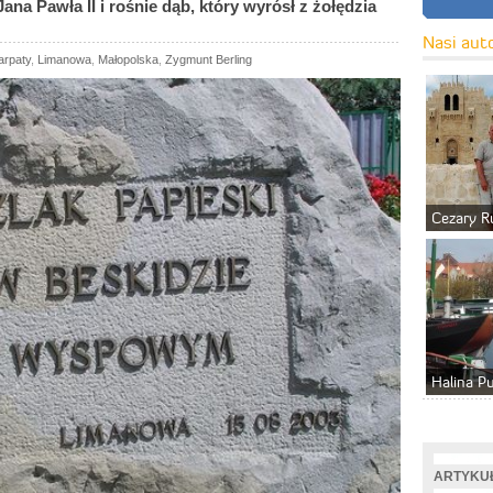
ana Pawła II i rośnie dąb, który wyrósł z żołędzia
Nasi aut
arpaty
,
Limanowa
,
Małopolska
,
Zygmunt Berling
Cezary R
Halina P
ARTYKUŁ