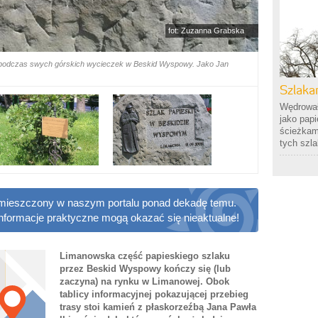
fot: Zuzanna Grabska
ie podczas swych górskich wycieczek w Beskid Wyspowy. Jako Jan
Szlaka
Wędrował
jako pap
ścieżkami
tych szla
 zamieszczony w naszym portalu ponad dekadę temu.
informacje praktyczne mogą okazać się nieaktualne!
Limanowska część papieskiego szlaku
przez Beskid Wyspowy kończy się (lub
zaczyna) na rynku w Limanowej. Obok
tablicy informacyjnej pokazującej przebieg
trasy stoi kamień z płaskorzeźbą Jana Pawła