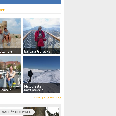
orzy
udziński
Barbara Górecka
Małgorzata
uławska
Raczkowska
»
wszyscy autorzy
 NALEŻY DO CYKLU