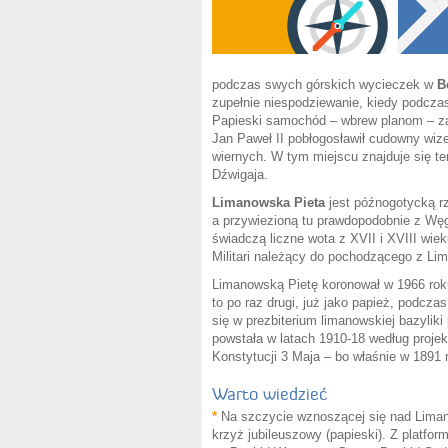
podczas swych górskich wycieczek w
B
zupełnie niespodziewanie, kiedy podcza
Papieski samochód – wbrew planom – zat
Jan Paweł II pobłogosławił cudowny wiz
wiernych. W tym miejscu znajduje się t
Dźwigaja.
Limanowska Pieta
jest późnogotycką r
a przywiezioną tu prawdopodobnie z Węg
świadczą liczne wota z XVII i XVIII wiek
Militari należący do pochodzącego z Li
Limanowską Pietę koronował w 1966 roku
to po raz drugi, już jako papież, podcz
się w prezbiterium limanowskiej bazyli
powstała w latach 1910-18 według proje
Konstytucji 3 Maja – bo właśnie w 1891 
Warto wiedzieć
*
Na szczycie wznoszącej się nad Liman
krzyż jubileuszowy (papieski). Z platfo