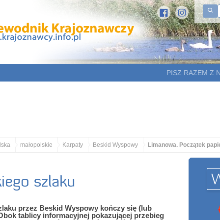
PISZ RAZEM Z 
lska
małopolskie
Karpaty
Beskid Wyspowy
Limanowa. Początek papi
iego szlaku
laku przez Beskid Wyspowy kończy się (lub
bok tablicy informacyjnej pokazującej przebieg