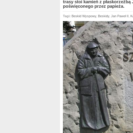
trasy stoi kamień z płaskorzeźbą J
poświęconego przez papieża.
Tagi:
Beskid Wyspowy
,
Beskidy
,
Jan Paweł II
,
K