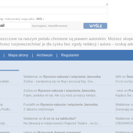
png
, maksymalny waga pliku:
4MB.
)
WYŚLIJ
(wymagany, niepublikowany)
ieszczone na naszym portalu chronione są prawem autorskim. Możesz skopio
chcesz rozpowszechniać je dla zysku bez zgody redakcji i autora – szukaj ad
|
Mapa strony
|
Archiwum
|
Regulamin
Waldemar
on
Rycerze-rabusie i więzienie Janosika
MW
on
Świ
rafialn…
Zośka - zarejestruj się na flog i wrzucaj foty. Gw…
Co to za bz
Zośka
on
Rycerze-rabusie i więzienie Janosika
~nick
on
Pr
Fajne, podoba mi się. Ale czy ktoś przejrzy kiedyś…
Kaplica Św.
zu
Fusia84
on
Rycerze-rabusie i więzienie Janosika
Waldemar
o
na Podkl…
Z albumu rodzinnego.
Zwracają uw
Waldemar
on
A co to za tabliczka?
Waldemar
o
bcięt…
Na Słowacji w miejscowości Rajecké Teplice , na śc…
CIEKAWOSTK
agnata
robert
on
W murach dawnej synagogi
Waldemar
o