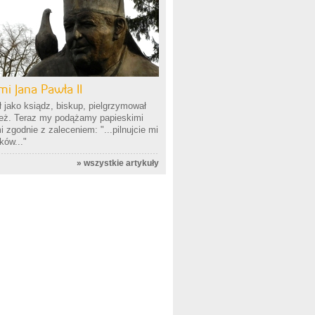
mi Jana Pawła II
 jako ksiądz, biskup, pielgrzymował
ież. Teraz my podążamy papieskimi
 zgodnie z zaleceniem: "...pilnujcie mi
ków..."
»
wszystkie artykuły