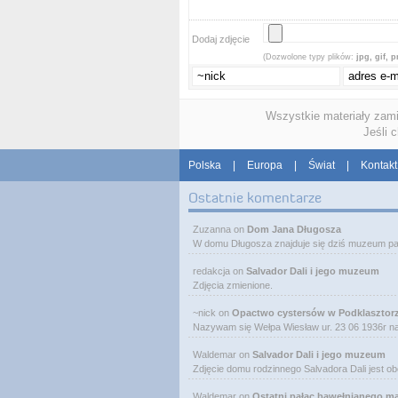
Dodaj zdjęcie
(Dozwolone typy plików:
jpg, gif, 
Wszystkie materiały zam
Jeśli 
Polska
|
Europa
|
Świat
|
Kontakt
Ostatnie komentarze
Zuzanna
on
Dom Jana Długosza
W domu Długosza znajduje się dziś muzeum pa
redakcja
on
Salvador Dali i jego muzeum
Zdjęcia zmienione.
~nick
on
Opactwo cystersów w Podklasztor
Nazywam się Wełpa Wiesław ur. 23 06 1936r 
Waldemar
on
Salvador Dali i jego muzeum
Zdjęcie domu rodzinnego Salvadora Dali jest o
Waldemar
on
Ostatni pałac bawełnianego m