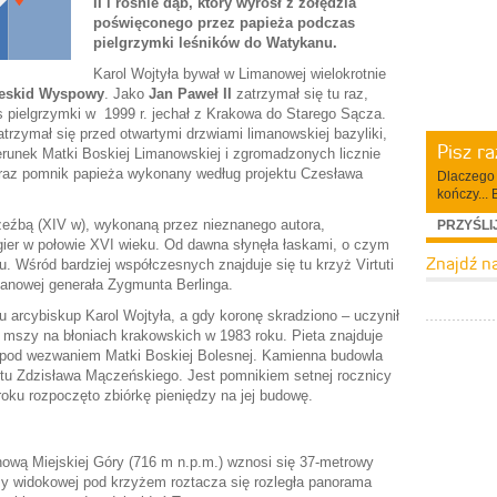
II i rośnie dąb, który wyrósł z żołędzia
poświęconego przez papieża podczas
pielgrzymki leśników do Watykanu.
Karol Wojtyła bywał w Limanowej wielokrotnie
eskid Wyspowy
. Jako
Jan Paweł II
zatrzymał się tu raz,
s pielgrzymki w 1999 r. jechał z Krakowa do Starego Sącza.
rzymał się przed otwartymi drzwiami limanowskiej bazyliki,
Pisz r
erunek Matki Boskiej Limanowskiej i zgromadzonych licznie
eraz pomnik papieża wykonany według projektu Czesława
Dlaczego 
kończy... 
zeźbą (XIV w), wykonaną przez nieznanego autora,
PRZYŚLI
ier w połowie XVI wieku. Od dawna słynęła łaskami, o czym
Znajdź n
u. Wśród bardziej współczesnych znajduje się tu krzyż Virtuti
manowej generała Zygmunta Berlinga.
 arcybiskup Karol Wojtyła, a gdy koronę skradziono – uczynił
as mszy na błoniach krakowskich w 1983 roku. Pieta znajduje
ki pod wezwaniem Matki Boskiej Bolesnej. Kamienna budowla
ktu Zdzisława Mączeńskiego. Jest pomnikiem setnej rocznicy
roku rozpoczęto zbiórkę pieniędzy na jej budowę.
ową Miejskiej Góry (716 m n.p.m.) wznosi się 37-metrowy
rmy widokowej pod krzyżem roztacza się rozległa panorama