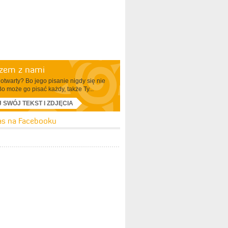
azem z nami
otwarty? Bo jego pisanie nigdy się nie
Bo może go pisać każdy, także Ty...
J SWÓJ TEKST I ZDJĘCIA
as na Facebooku