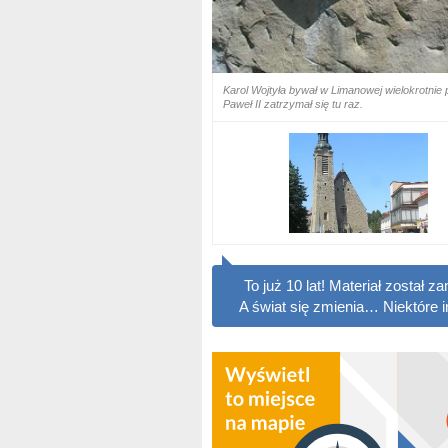
Karol Wojtyła bywał w Limanowej wielokrotn
Paweł II zatrzymał się tu raz.
To już 10 lat! Materiał został
A świat się zmienia… Niektóre 