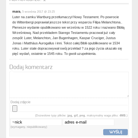
mara
,
5 września 2017 @ 23:25
Luter na zamku Wartburg przetłumaczył Nowy Testament. Po powrocie
do Wittenbergi poprawiał jeszcze tekst przy wsparciu Filipa Melanchtona..
Pierwsze wydanie opublikowano we wrześniu w 1522 roku i nazwano Biblią
Wrześniową. Nad przekładem Starego Testamentu pracował już cały
zespół: Luter, Melanchton, Jan Bugenhagen, Kaspar Cruciger, Justus
Jonas i Matthäus Aurogallus i inni. Tekst całej Biblii opublikowano w 1534
roku. Luter stale dopracowywał swój przekład ? za jego życia ukazało się
pięć wydań, ostatnie w 1545 roku. To gwoli uzupełnienia.
Dodaj komentarz
Dodaj zdjęcie
(Dozwolone typy plików:
jpg, gif, png
, maksymalny waga pliku:
4MB.
)
(wymagany, niepublikowany)
WYŚLIJ