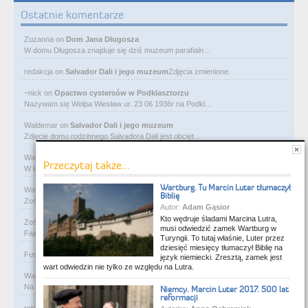
Ostatnie komentarze
Zuzanna
on
Dom Jana Długosza
W domu Długosza znajduje się dziś muzeum parafialn…
redakcja
on
Salvador Dali i jego muzeum
Zdjęcia zmienione.
~nick
on
Opactwo cystersów w Podklasztorzu
Nazywam się Wełpa Wiesław ur. 23 06 1936r na Podkl…
Waldemar
on
Salvador Dali i jego muzeum
Zdjęcie domu rodzinnego Salvadora Dali jest obcięt…
Waldemar
on
Ostatni pałac bawełnianego magnata
Przeczytaj także...
W Łodzi, obok Manufaktury, przy ulicy Ogrodowej je…
Wartburg. Tu Marcin Luter tłumaczył
Waldemar
on
Rycerze-rabusie i więzienie Janosika
Biblię
Zośka - zarejestruj się na flog i wrzucaj foty. Gw…
Autor:
Adam Gąsior
Kto wędruje śladami Marcina Lutra,
Zośka
on
Rycerze-rabusie i więzienie Janosika
musi odwiedzić zamek Wartburg w
Fajne, podoba mi się. Ale czy ktoś przejrzy kiedyś…
Turyngii. To tutaj właśnie, Luter przez
dziesięć miesięcy tłumaczył Biblię na
Fusia84
on
Rycerze-rabusie i więzienie Janosika
Z albumu rodzinnego.
język niemiecki. Zresztą, zamek jest
wart odwiedzin nie tylko ze względu na Lutra.
Waldemar
on
A co to za tabliczka?
Na Słowacji w miejscowości Rajecké Teplice , na śc…
Niemcy. Marcin Luter 2017. 500 lat
reformacji
robert
on
W murach dawnej synagogi