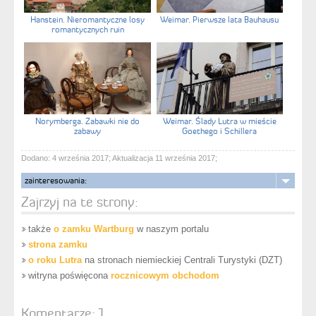
Hanstein. Nieromantyczne losy
Weimar. Pierwsze lata Bauhausu
romantycznych ruin
Norymberga. Zabawki nie do
Weimar. Ślady Lutra w mieście
zabawy
Goethego i Schillera
Dodano: 4 września 2017; Aktualizacja 11 września 2017;
zainteresowania:
Zajrzyj na te strony:
także
o zamku Wartburg
w naszym portalu
strona zamku
o roku Lutra
na stronach niemieckiej Centrali Turystyki (DZT)
witryna poświęcona
rocznicowym obchodom
Komentarze:
1