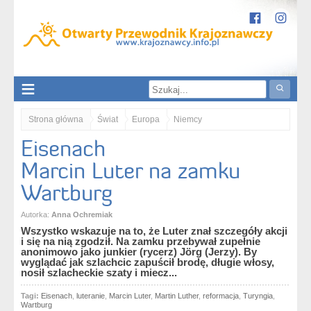
Strona główna
Świat
Europa
Niemcy
Eisenach
Turyngia / Thüringen
Eisenach. Marcin Luter na zamku Wartburg
Marcin Luter na zamku
Wartburg
Autorka:
Anna Ochremiak
Wszystko wskazuje na to, że Luter znał szczegóły akcji
i się na nią zgodził. Na zamku przebywał zupełnie
anonimowo jako junkier (rycerz) Jörg (Jerzy). By
wyglądać jak szlachcic zapuścił brodę, długie włosy,
nosił szlacheckie szaty i miecz...
Tagi:
Eisenach
,
luteranie
,
Marcin Luter
,
Martin Luther
,
reformacja
,
Turyngia
,
Wartburg