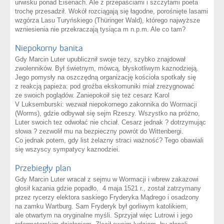
urwisku ponad Eisenach. Ale z przepaściami i szczytami poeta
trochę przesadził. Wokół rozciągają się łagodne, porośnięte lasami
wzgórza Lasu Turyńskiego (
Thüringer Wald)
, którego najwyższe
wzniesienia nie przekraczają tysiąca m n.p.m. Ale co tam?
Niepokorny banita
Gdy Marcin Luter upublicznił swoje tezy, szybko znajdował
zwolenników. Był świetnym, mówcą, błyskotliwym kaznodzieją.
Jego pomysły na oszczędną organizację kościoła spotkały się
z reakcją papieża: pod groźba ekskomuniki miał zrezygnować
ze swoich poglądów. Zaniepokoił się też cesarz Karol
V Luksemburski: wezwał niepokornego zakonnika do Wormacji
(Worms), gdzie odbywał się sejm Rzeszy. Wszystko na próżno,
Luter swoich tez odwołać nie chciał. Cesarz jednak ? dotrzymując
słowa ? zezwolił mu na bezpieczny powrót do Wittenbergi.
Co jednak potem, gdy list żelazny straci ważność? Tego obawiali
się wszyscy sympatycy kaznodziei.
Przebiegły plan
Gdy Marcin Luter wracał z sejmu w Wormacji i wbrew zakazowi
głosił kazania gdzie popadło, 4 maja 1521 r., został zatrzymany
przez rycerzy elektora saskiego Fryderyka Mądrego i osadzony
na zamku Wartburg. Sam Fryderyk był gorliwym katolikiem,
ale otwartym na oryginalne myśli. Sprzyjał więc Lutrowi i jego