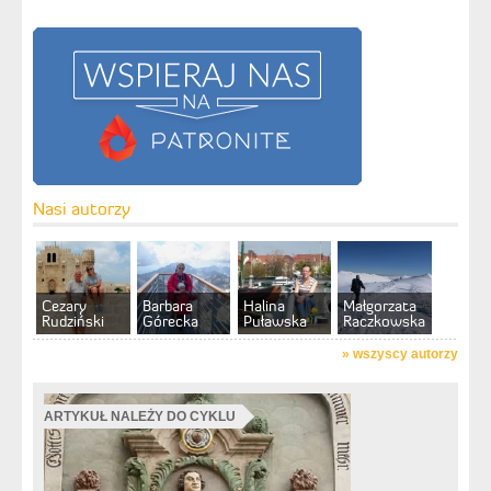
Nasi autorzy
Cezary
Barbara
Halina
Małgorzata
Rudziński
Górecka
Puławska
Raczkowska
»
wszyscy autorzy
ARTYKUŁ NALEŻY DO CYKLU