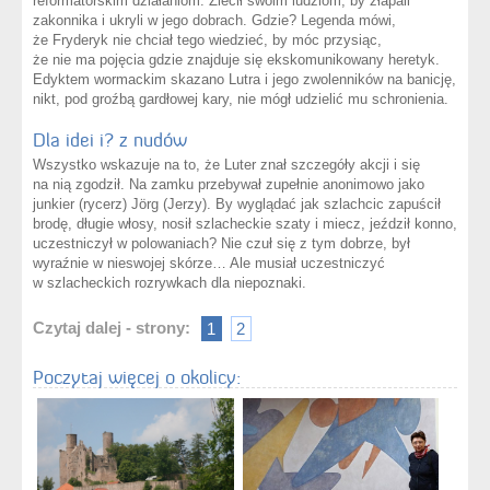
reformatorskim działaniom. Zlecił swoim ludziom, by złapali
zakonnika i ukryli w jego dobrach. Gdzie? Legenda mówi,
że Fryderyk nie chciał tego wiedzieć, by móc przysiąc,
że nie ma pojęcia gdzie znajduje się ekskomunikowany heretyk.
Edyktem wormackim skazano Lutra i jego zwolenników na banicję,
nikt, pod groźbą gardłowej kary, nie mógł udzielić mu schronienia.
Dla idei i? z nudów
Wszystko wskazuje na to, że Luter znał szczegóły akcji i się
na nią zgodził. Na zamku przebywał zupełnie anonimowo jako
junkier (rycerz) Jörg (Jerzy). By wyglądać jak szlachcic zapuścił
brodę, długie włosy, nosił szlacheckie szaty i miecz, jeździł konno,
uczestniczył w polowaniach? Nie czuł się z tym dobrze, był
wyraźnie w nieswojej skórze… Ale musiał uczestniczyć
w szlacheckich rozrywkach dla niepoznaki.
Czytaj dalej - strony:
1
2
Poczytaj więcej o okolicy: