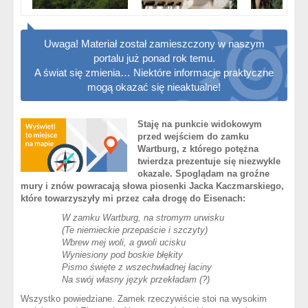
Uwaga! Materiał został zamieszczony w naszym
portalu już ponad rok temu.
A świat się zmienia… Niektóre informacje praktyczne
mogą okazać się nieaktualne!
Staję na punkcie widokowym
przed wejściem do zamku
Wartburg, z którego potężna
twierdza prezentuje się niezwykle
okazale. Spoglądam na groźne
mury i znów powracają słowa piosenki Jacka Kaczmarskiego,
które towarzyszyły mi przez cała drogę do Eisenach:
W zamku Wartburg, na stromym urwisku
(Te niemieckie przepaście i szczyty)
Wbrew mej woli, a gwoli ucisku
Wyniesiony pod boskie błękity
Pismo święte z wszechwładnej łaciny
Na swój własny język przekładam (?)
Wszystko powiedziane. Zamek rzeczywiście stoi na wysokim