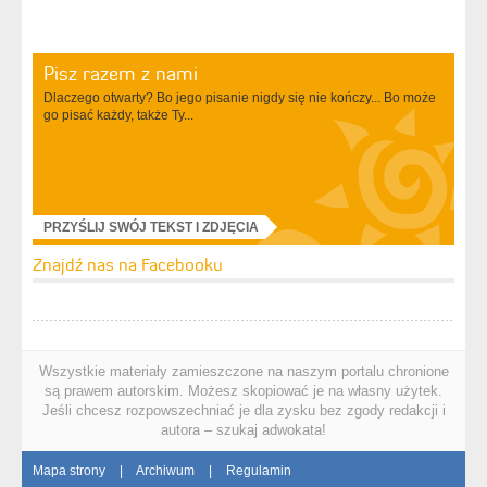
Pisz razem z nami
Dlaczego otwarty? Bo jego pisanie nigdy się nie kończy... Bo może
go pisać każdy, także Ty...
PRZYŚLIJ SWÓJ TEKST I ZDJĘCIA
Znajdź nas na Facebooku
Wszystkie materiały zamieszczone na naszym portalu chronione
są prawem autorskim. Możesz skopiować je na własny użytek.
Jeśli chcesz rozpowszechniać je dla zysku bez zgody redakcji i
autora – szukaj adwokata!
Mapa strony
|
Archiwum
|
Regulamin