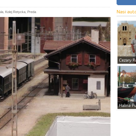
Nasi aut
ula
,
Kolej Retycka
,
Preda
Cezary R
Halina P