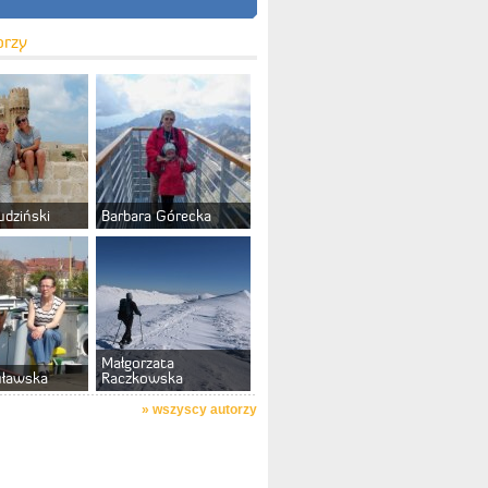
orzy
udziński
Barbara Górecka
Małgorzata
uławska
Raczkowska
»
wszyscy autorzy