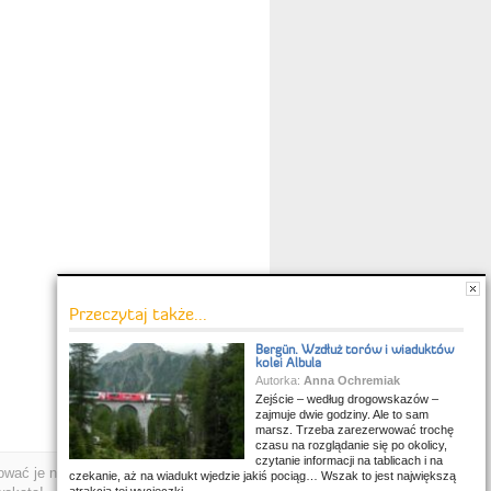
Przeczytaj także...
Bergün. Wzdłuż torów i wiaduktów
kolei Albula
Autorka:
Anna Ochremiak
Zejście – według drogowskazów –
zajmuje dwie godziny. Ale to sam
marsz. Trzeba zarezerwować trochę
czasu na rozglądanie się po okolicy,
czytanie informacji na tablicach i na
wać je na własny użytek.
czekanie, aż na wiadukt wjedzie jakiś pociąg… Wszak to jest największą