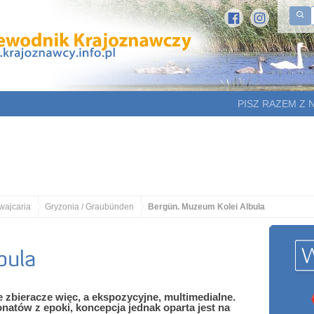
PISZ RAZEM Z 
wajcaria
Gryzonia / Graubünden
Bergün. Muzeum Kolei Albula
bula
zbieracze więc, a ekspozycyjne, multimedialne.
natów z epoki, koncepcja jednak oparta jest na