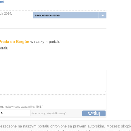
ami
ada 2014;
zainteresowania:
 Preda do Bergün
w naszym portalu
rtalu
png
, maksymalny waga pliku:
4MB.
)
WYŚLIJ
(wymagany, niepublikowany)
ieszczone na naszym portalu chronione są prawem autorskim. Możesz skopio