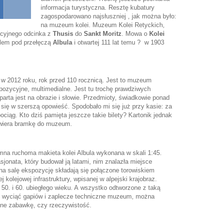
informacja turystyczna. Resztę kubatury
zagospodarowano najsłuszniej , jak można było:
na muzeum kolei. Muzeum Kolei Retyckich,
kcyjnego odcinka z
Thusis
do
Sankt Moritz
. Mowa o
Kolei
elem pod przełęczą
Albula
i otwartej 111 lat temu ? w 1903
 w 2012 roku, rok przed 110 rocznicą. Jest to muzeum
pozycyjne, multimedialne. Jest tu trochę prawdziwych
arta jest na obrazie i słowie. Przedmioty, świadkowie ponad
ą się w szerszą opowieść. Spodobało mi się już przy kasie: za
 pociąg. Kto dziś pamięta jeszcze takie bilety? Kartonik jednak
twiera bramkę do muzeum.
mna ruchoma makieta kolei Albula wykonana w skali 1:45.
sjonata, który budował ją latami, nim znalazła miejsce
na salę ekspozycję składają się połączone torowiskiem
j kolejowej infrastruktury, wpisanej w alpejski krajobraz.
 50. i 60. ubiegłego wieku. A wszystko odtworzone z taką
ęć wyciąć gapiów i zaplecze techniczne muzeum, można
one zabawkę, czy rzeczywistość.