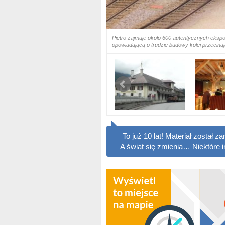
Piętro zajmuje około 600 autentycznych eks
opowiadającą o trudzie budowy kolei przecinaj
To już 10 lat! Materiał został
A świat się zmienia… Niektóre 