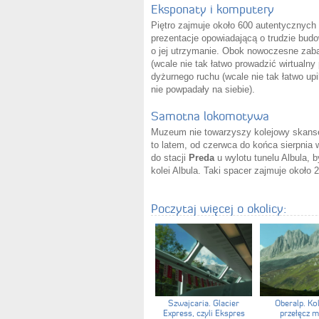
Eksponaty i komputery
Piętro zajmuje około 600 autentycznyc
prezentacje opowiadającą o trudzie budo
o jej utrzymanie. Obok nowoczesne zaba
(wcale nie tak łatwo prowadzić wirtualny
dyżurnego ruchu (wcale nie tak łatwo up
nie powpadały na siebie).
Samotna lokomotywa
Muzeum nie towarzyszy kolejowy skansen
to latem, od czerwca do końca sierpni
do stacji
Preda
u wylotu tunelu Albula, 
kolei Albula. Taki spacer zajmuje około
Poczytaj więcej o okolicy:
Szwajcaria. Glacier
Oberalp. Ko
Express, czyli Ekspres
przełęcz m