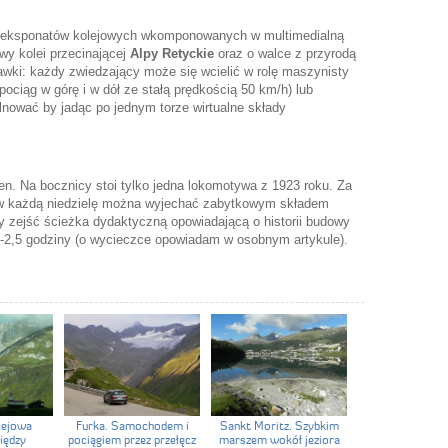
h eksponatów kolejowych wkomponowanych w multimedialną
wy kolei przecinającej
Alpy Retyckie
oraz o walce z przyrodą
wki: każdy zwiedzający może się wcielić w rolę maszynisty
 pociąg w górę i w dół ze stałą prędkością 50 km/h) lub
ilnować by jadąc po jednym torze wirtualne składy
. Na bocznicy stoi tylko jedna lokomotywa z 1923 roku. Za
a w każdą niedzielę można wyjechać zabytkowym składem
by zejść ścieżka dydaktyczną opowiadającą o historii budowy
 2-2,5 godziny (o wycieczce opowiadam w osobnym artykule).
lejowa
Furka. Samochodem i
Sankt Moritz. Szybkim
iędzy
pociągiem przez przełęcz
marszem wokół jeziora