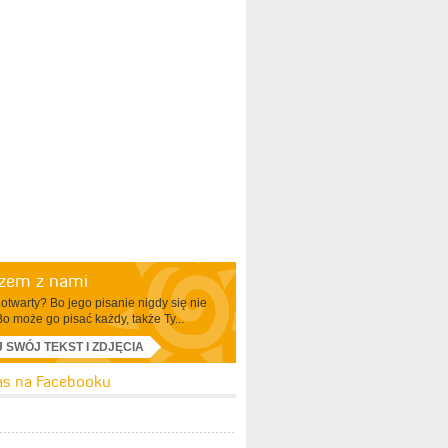
azem z nami
otwarty? Bo jego pisanie nigdy się nie
Bo może go pisać każdy, także Ty...
J SWÓJ TEKST I ZDJĘCIA
as na Facebooku