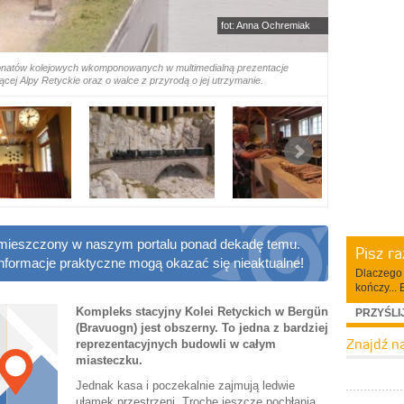
fot: Anna Ochremiak
ponatów kolejowych wkomponowanych w multimedialną prezentacje
ącej Alpy Retyckie oraz o walce z przyrodą o jej utrzymanie.
 zamieszczony w naszym portalu ponad dekadę temu.
Pisz r
informacje praktyczne mogą okazać się nieaktualne!
Dlaczego 
kończy... 
Kompleks stacyjny Kolei Retyckich w Bergün
PRZYŚLI
(Bravuogn) jest obszerny. To jedna z bardziej
Znajdź n
reprezentacyjnych budowli w całym
miasteczku.
Jednak kasa i poczekalnie zajmują ledwie
ułamek przestrzeni. Trochę jeszcze pochłania