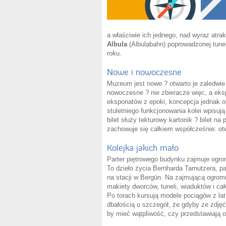
a właściwie ich jednego, nad wyraz atra
Albula
(Albulabahn) poprowadzonej tun
roku.
Nowe i nowoczesne
Muzeum jest nowe ? otwarto je zaledwie
nowoczesne ? nie zbieracze więc, a eks
eksponatów z epoki, koncepcja jednak op
stuletniego funkcjonowania kolei wpisuj
bilet służy tekturowy kartonik ? bilet na
zachowuje się całkiem współcześnie: o
Kolejka jakich mało
Parter piętrowego budynku zajmuje ogro
To dzieło życia Bernharda Tarnutzera, pa
na stacji w Bergün. Na zajmującą ogrom
makiety dworców, tuneli, wiaduktów i całe
Po torach kursują modele pociągów z lat
dbałością o szczegół, że gdyby ze zdj
by mieć wątpliwość, czy przedstawiają 