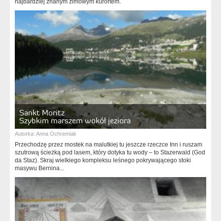
najbardziej znanym zimowym kurortem.
Sankt Moritz
Szybkim marszem wokół jeziora
Autorka:
Anna Ochremiak
Przechodzę przez mostek na malutkiej tu jeszcze rzeczce Inn i ruszam
szutrową ścieżką pod lasem, który dotyka tu wody – to Stazerwald (God
da Staz). Skraj wielkiego kompleksu leśnego pokrywającego stoki
masywu Bernina...