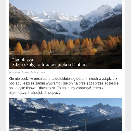
Diavolezza
Gdzie skały, lodowce i piękna Diablica
Autorka:
Anna Ochremiak
Kto nie pędzi w pośpiechu, a delektuje się górami, niech wysiądzie z
pociągu jeszcze zanim wygramoli się on na przełęcz i przesiądzie się
na kolejkę linową Diavolezza. To po to, by zobaczyć jeden z
piękniejszych alpejskich pejzaży.