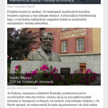
Malownicze zjazdy i sielska atmosfera
Autor:
Jarosław Kałucki
Polaków trudno tu spotkać. W rankingach austriackich kurortów
Nauders zajmuje u nas odległe miejsce. A zima tutaj to kwintesencja
tego, co kochamy najbardziej: wygodne hotele w austriackim
standardzie i włoska atmosfera...
Sankt Moritz
150 lat turystyki zimowej
Autorka:
Anna Ochremiak
Ta historia, nazywana zakładem Bradutta, powtarzana jest w
rocznicowym roku bez końca. Uważa się ją za początek turystyki
zimowej w Szwajcarii, w Alpach, na świecie. A jej bohater, hotelarz z St.
Moritz sprawił, że miejscowość ta stała się pierwszym i do dziś chyba