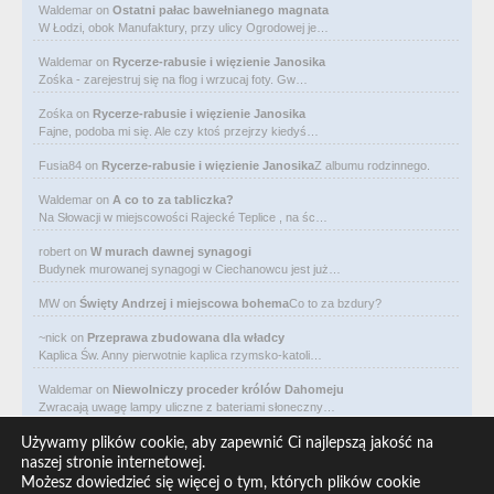
Waldemar
on
Ostatni pałac bawełnianego magnata
W Łodzi, obok Manufaktury, przy ulicy Ogrodowej je…
Waldemar
on
Rycerze-rabusie i więzienie Janosika
Zośka - zarejestruj się na flog i wrzucaj foty. Gw…
Zośka
on
Rycerze-rabusie i więzienie Janosika
Fajne, podoba mi się. Ale czy ktoś przejrzy kiedyś…
Fusia84
on
Rycerze-rabusie i więzienie Janosika
Z albumu rodzinnego.
Waldemar
on
A co to za tabliczka?
Na Słowacji w miejscowości Rajecké Teplice , na śc…
robert
on
W murach dawnej synagogi
Budynek murowanej synagogi w Ciechanowcu jest już…
MW
on
Święty Andrzej i miejscowa bohema
Co to za bzdury?
~nick
on
Przeprawa zbudowana dla władcy
Kaplica Św. Anny pierwotnie kaplica rzymsko-katoli…
Waldemar
on
Niewolniczy proceder królów Dahomeju
Zwracają uwagę lampy uliczne z bateriami słoneczny…
Waldemar
on
Adam Asnyk. Poeta z mojego miasta
Używamy plików cookie, aby zapewnić Ci najlepszą jakość na
CIEKAWOSTKA że pod banderą Malty pływa statek m/v…
naszej stronie internetowej.
Możesz dowiedzieć się więcej o tym, których plików cookie
Waldemar
on
Historia na Wawelskim Wzgórzu