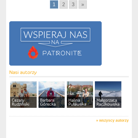
1
2
3
»
Nasi autorzy
Cezary
Barbara
Halina
Małgorzata
Rudziński
Górecka
Puławska
Raczkowska
»
wszyscy autorzy