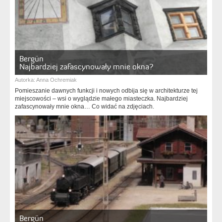
Bergün
Najbardziej zafascynowały mnie okna?
Autorka:
Anna Ochremiak
Pomieszanie dawnych funkcji i nowych odbija się w architekturze tej
miejscowości – wsi o wyglądzie małego miasteczka. Najbardziej
zafascynowały mnie okna… Co widać na zdjęciach.
Bergün