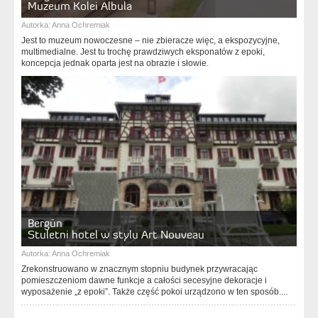
Muzeum Kolei Albula
Autorka:
Anna Ochremiak
Jest to muzeum nowoczesne – nie zbieracze więc, a ekspozycyjne,
multimedialne. Jest tu trochę prawdziwych eksponatów z epoki,
koncepcja jednak oparta jest na obrazie i słowie.
Bergün
Stuletni hotel w stylu Art Nouveau
Autorka:
Anna Ochremiak
Zrekonstruowano w znacznym stopniu budynek przywracając
pomieszczeniom dawne funkcje a całości secesyjne dekoracje i
wyposażenie „z epoki”. Także część pokoi urządzono w ten sposób....