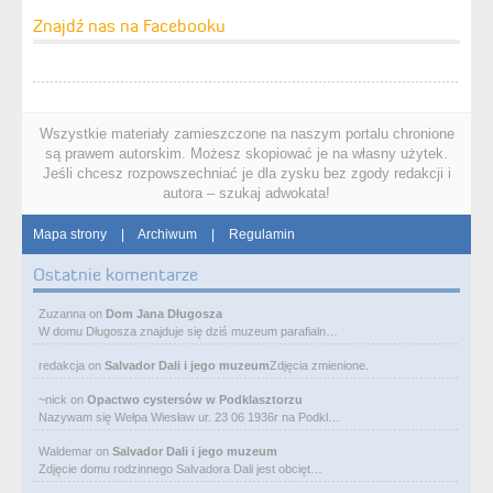
Znajdź nas na Facebooku
Wszystkie materiały zamieszczone na naszym portalu chronione
są prawem autorskim. Możesz skopiować je na własny użytek.
Jeśli chcesz rozpowszechniać je dla zysku bez zgody redakcji i
autora – szukaj adwokata!
Mapa strony
|
Archiwum
|
Regulamin
Ostatnie komentarze
Zuzanna
on
Dom Jana Długosza
W domu Długosza znajduje się dziś muzeum parafialn…
redakcja
on
Salvador Dali i jego muzeum
Zdjęcia zmienione.
~nick
on
Opactwo cystersów w Podklasztorzu
Nazywam się Wełpa Wiesław ur. 23 06 1936r na Podkl…
Waldemar
on
Salvador Dali i jego muzeum
Zdjęcie domu rodzinnego Salvadora Dali jest obcięt…