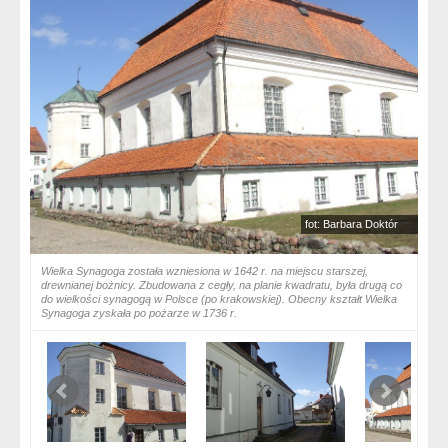
fot: Barbara Doktór
Wielka Synagoga została wzniesiona w 1642 r. na miejscu starszej,
drewnianej bożnicy. Zbudowana z cegły, na planie kwadratu, była drugą co
do wielkości synagogą w Polsce (po krakowskiej). Obecny kształt Wielka
Synagoga zyskała po pożarze w 1736 r.