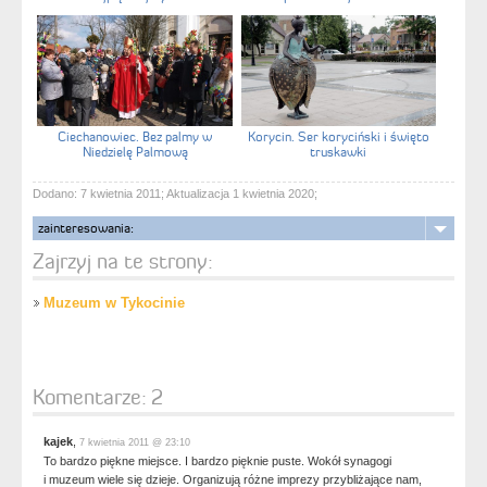
Ciechanowiec. Bez palmy w
Korycin. Ser koryciński i święto
Niedzielę Palmową
truskawki
Dodano: 7 kwietnia 2011; Aktualizacja 1 kwietnia 2020;
zainteresowania:
Zajrzyj na te strony:
Muzeum w Tykocinie
Komentarze:
2
kajek
,
7 kwietnia 2011 @ 23:10
To bardzo piękne miejsce. I bardzo pięknie puste. Wokół synagogi
i muzeum wiele się dzieje. Organizują różne imprezy przybliżające nam,