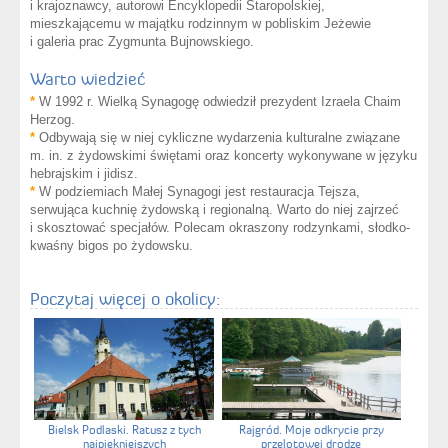
i krajoznawcy, autorowi Encyklopedii Staropolskiej,
mieszkającemu w majątku rodzinnym w pobliskim Jeżewie
i galeria prac Zygmunta Bujnowskiego.
Warto wiedzieć
*
W 1992 r. Wielką Synagogę odwiedził prezydent Izraela Chaim
Herzog.
*
Odbywają się w niej cykliczne wydarzenia kulturalne związane
m. in. z żydowskimi świętami oraz koncerty wykonywane w języku
hebrajskim i jidisz.
*
W podziemiach Małej Synagogi jest restauracja Tejsza,
serwująca kuchnię żydowską i regionalną. Warto do niej zajrzeć
i skosztować specjałów. Polecam okraszony rodzynkami, słodko-
kwaśny bigos po żydowsku.
Poczytaj więcej o okolicy:
Bielsk Podlaski. Ratusz z tych
Rajgród. Moje odkrycie przy
najpiękniejszych
przelotowej drodze