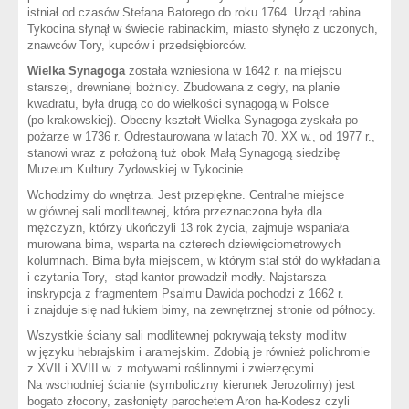
istniał od czasów Stefana Batorego do roku 1764. Urząd rabina
Tykocina słynął w świecie rabinackim, miasto słynęło z uczonych,
znawców Tory, kupców i przedsiębiorców.
Wielka Synagoga
została wzniesiona w 1642 r. na miejscu
starszej, drewnianej bożnicy. Zbudowana z cegły, na planie
kwadratu, była drugą co do wielkości synagogą w Polsce
(po krakowskiej). Obecny kształt Wielka Synagoga zyskała po
pożarze w 1736 r. Odrestaurowana w latach 70. XX w., od 1977 r.,
stanowi wraz z położoną tuż obok Małą Synagogą siedzibę
Muzeum Kultury Żydowskiej w Tykocinie.
Wchodzimy do wnętrza. Jest przepiękne. Centralne miejsce
w głównej sali modlitewnej, która przeznaczona była dla
mężczyzn, którzy ukończyli 13 rok życia, zajmuje wspaniała
murowana bima, wsparta na czterech dziewięciometrowych
kolumnach. Bima była miejscem, w którym stał stół do wykładania
i czytania Tory, stąd kantor prowadził modły. Najstarsza
inskrypcja z fragmentem Psalmu Dawida pochodzi z 1662 r.
i znajduje się nad łukiem bimy, na zewnętrznej stronie od północy.
Wszystkie ściany sali modlitewnej pokrywają teksty modlitw
w języku hebrajskim i aramejskim. Zdobią je również polichromie
z XVII i XVIII w. z motywami roślinnymi i zwierzęcymi.
Na wschodniej ścianie (symboliczny kierunek Jerozolimy) jest
bogato złocony, zasłonięty parochetem Aron ha-Kodesz czyli