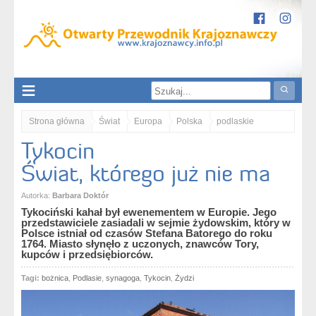
Strona główna
Świat
Europa
Polska
podlaskie
Tykocin
Podlasie
Dolina Narwi
Tykocin. Świat, którego już nie ma
Świat, którego już nie ma
Autorka:
Barbara Doktór
Tykociński kahał był ewenementem w Europie. Jego
przedstawiciele zasiadali w sejmie żydowskim, który w
Polsce istniał od czasów Stefana Batorego do roku
1764. Miasto słynęło z uczonych, znawców Tory,
kupców i przedsiębiorców.
Tagi:
bożnica
,
Podlasie
,
synagoga
,
Tykocin
,
Żydzi