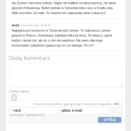
nie-Żydom, nieznana kulturę. Nigdy nie trafiłem na taką imprezę, nie wiem,
jaka jest frekwencja. Byłem jednak w Tykocinie kilka razy w środku lata.
Mało turystów. Za mało. To miasteczko naprawdę warto zobaczyć.
ana2
,
9 kwietnia 2011 @ 09:10
Największym kuriozum w Tykocinie jest zamek. To najnowszy zamek
gotycki w Polsce, zbudowany zaledwie kilka lat temu. W miejscu, gdzie
kiedyś zamek był, ale nic o nim nie wiadomo. Nie wiem dlaczego
konserwator zabytków zgadza się na coś takiego. Po co?
Dodaj komentarz
Dodaj zdjęcie
(Dozwolone typy plików:
jpg, gif, png
, maksymalny waga pliku:
4MB.
)
(wymagany, niepublikowany)
WYŚLIJ