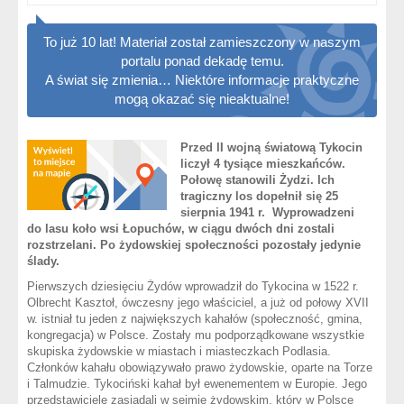
To już 10 lat! Materiał został zamieszczony w naszym
portalu ponad dekadę temu.
A świat się zmienia… Niektóre informacje praktyczne
mogą okazać się nieaktualne!
Przed II wojną światową Tykocin
liczył 4 tysiące mieszkańców.
Połowę stanowili Żydzi. Ich
tragiczny los dopełnił się 25
sierpnia 1941 r. Wyprowadzeni
do lasu koło wsi Łopuchów, w ciągu dwóch dni zostali
rozstrzelani. Po żydowskiej społeczności pozostały jedynie
ślady.
Pierwszych dziesięciu Żydów wprowadził do Tykocina w 1522 r.
Olbrecht Kasztoł, ówczesny jego właściciel, a już od połowy XVII
w. istniał tu jeden z największych kahałów (społeczność, gmina,
kongregacja) w Polsce. Zostały mu podporządkowane wszystkie
skupiska żydowskie w miastach i miasteczkach Podlasia.
Członków kahału obowiązywało prawo żydowskie, oparte na Torze
i Talmudzie. Tykociński kahał był ewenementem w Europie. Jego
przedstawiciele zasiadali w sejmie żydowskim, który w Polsce