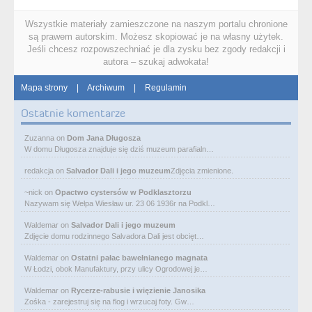
Wszystkie materiały zamieszczone na naszym portalu chronione
są prawem autorskim. Możesz skopiować je na własny użytek.
Jeśli chcesz rozpowszechniać je dla zysku bez zgody redakcji i
autora – szukaj adwokata!
Mapa strony
|
Archiwum
|
Regulamin
Ostatnie komentarze
Zuzanna
on
Dom Jana Długosza
W domu Długosza znajduje się dziś muzeum parafialn…
redakcja
on
Salvador Dali i jego muzeum
Zdjęcia zmienione.
~nick
on
Opactwo cystersów w Podklasztorzu
Nazywam się Wełpa Wiesław ur. 23 06 1936r na Podkl…
Waldemar
on
Salvador Dali i jego muzeum
Zdjęcie domu rodzinnego Salvadora Dali jest obcięt…
Waldemar
on
Ostatni pałac bawełnianego magnata
W Łodzi, obok Manufaktury, przy ulicy Ogrodowej je…
Waldemar
on
Rycerze-rabusie i więzienie Janosika
Zośka - zarejestruj się na flog i wrzucaj foty. Gw…