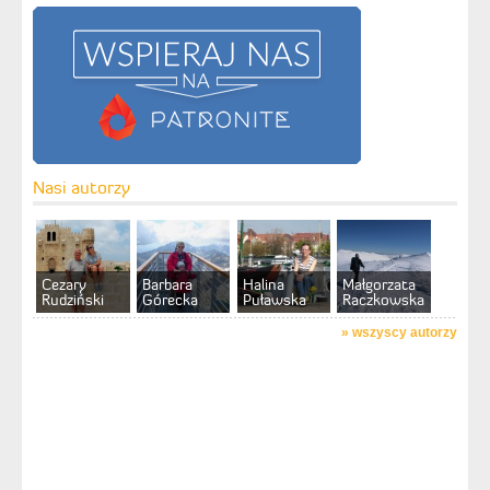
Nasi autorzy
Cezary
Barbara
Halina
Małgorzata
Rudziński
Górecka
Puławska
Raczkowska
»
wszyscy autorzy