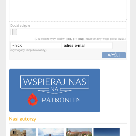
Dodaj zdjęcie
(Dozwolone typy plików:
jpg, gif, png
, maksymalny waga pliku:
4MB.
)
(wymagany, niepublikowany)
WYŚLIJ
Nasi autorzy