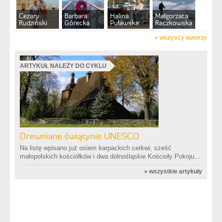
Cezary
Barbara
Halina
Małgorzata
Rudziński
Górecka
Puławska
Raczkowska
»
wszyscy autorzy
ARTYKUŁ NALEŻY DO CYKLU
Drewniane świątynie UNESCO
Na listę wpisano już osiem karpackich cerkwi, sześć
małopolskich kościółków i dwa dolnośląskie Kościoły Pokoju...
»
wszystkie artykuły