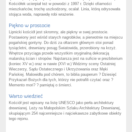
Kościółek ucierpiał też w powodzi z 1997 r. Dzięki ofiarności
mieszkańców, trochę uszkodzony, ocalał. Linia, którą odrysowała
stojąca woda, naprawdę robi wrażenie.
Piękno w prostocie
Lipnicki kościół jest skromny, ale piękny w swej prostocie.
Postawiony jest wśród starych nagrobków, a pierwotnie na miejscu
pogańskiej gontyny. Do dziś za ołtarzem głównym stoi ponad
tysiącletni, drewniany posąg Światowida, przerobiony na krzyż.
Wnętrze przyciąga przede wszystkim oryginalną dekoracją
malarską ścian i stropów. Najstarsza jest na suficie w prezbiterium
(koniec XV w.) oraz w nawie (XVI w.) Widzimy sceny Ostatniej
Wieczerzy, Sądu Ostatecznego i Ukrzyżowania oraz Męki
Pańskiej. Malowidła pod chórem, to biblia pauperum ? Dziesięć
Przykazań Bożych dla tych, którzy nie potrafili czytać oraz ?
Memento mori? ? pamiętaj o śmierci.
Warto wiedzieć
Kościół jest wpisany na listę UNESCO jako perła architektury
drewnianej. Leży na Małopolskim Szlaku Architektury Drewnianej,
skupiającym 254 najcenniejsze i najciekawsze zabytkowe obiekty
tego rejonu.