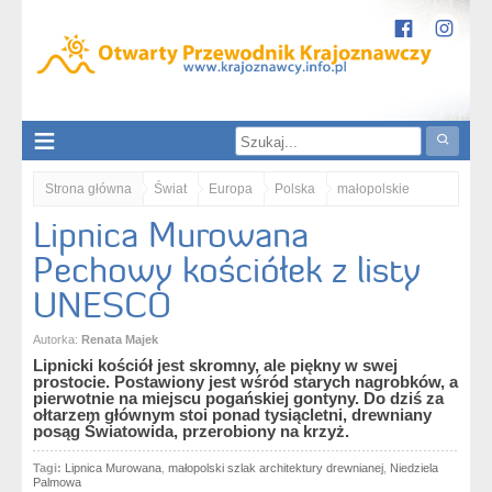
Strona główna
Świat
Europa
Polska
małopolskie
Lipnica Murowana
Ziemia Tarnowska
Lipnica Murowana. Pechowy kościółek z listy UNESCO
Pechowy kościółek z listy
UNESCO
Autorka:
Renata Majek
Lipnicki kościół jest skromny, ale piękny w swej
prostocie. Postawiony jest wśród starych nagrobków, a
pierwotnie na miejscu pogańskiej gontyny. Do dziś za
ołtarzem głównym stoi ponad tysiącletni, drewniany
posąg Światowida, przerobiony na krzyż.
Tagi:
Lipnica Murowana
,
małopolski szlak architektury drewnianej
,
Niedziela
Palmowa