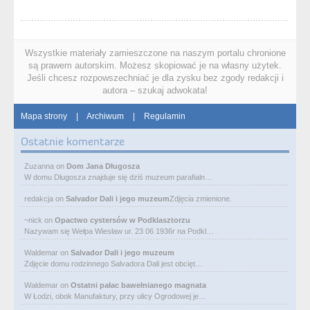
Wszystkie materiały zamieszczone na naszym portalu chronione
są prawem autorskim. Możesz skopiować je na własny użytek.
Jeśli chcesz rozpowszechniać je dla zysku bez zgody redakcji i
autora – szukaj adwokata!
Mapa strony
|
Archiwum
|
Regulamin
Ostatnie komentarze
Zuzanna
on
Dom Jana Długosza
W domu Długosza znajduje się dziś muzeum parafialn…
redakcja
on
Salvador Dali i jego muzeum
Zdjęcia zmienione.
~nick
on
Opactwo cystersów w Podklasztorzu
Nazywam się Wełpa Wiesław ur. 23 06 1936r na Podkl…
Waldemar
on
Salvador Dali i jego muzeum
Zdjęcie domu rodzinnego Salvadora Dali jest obcięt…
Waldemar
on
Ostatni pałac bawełnianego magnata
W Łodzi, obok Manufaktury, przy ulicy Ogrodowej je…