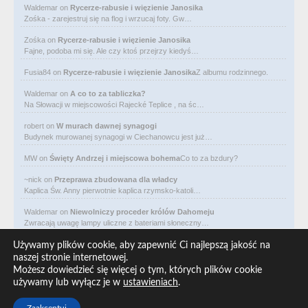
Waldemar
on
Rycerze-rabusie i więzienie Janosika
Zośka - zarejestruj się na flog i wrzucaj foty. Gw…
Zośka
on
Rycerze-rabusie i więzienie Janosika
Fajne, podoba mi się. Ale czy ktoś przejrzy kiedyś…
Fusia84
on
Rycerze-rabusie i więzienie Janosika
Z albumu rodzinnego.
Waldemar
on
A co to za tabliczka?
Na Słowacji w miejscowości Rajecké Teplice , na śc…
robert
on
W murach dawnej synagogi
Budynek murowanej synagogi w Ciechanowcu jest już…
MW
on
Święty Andrzej i miejscowa bohema
Co to za bzdury?
~nick
on
Przeprawa zbudowana dla władcy
Kaplica Św. Anny pierwotnie kaplica rzymsko-katoli…
Waldemar
on
Niewolniczy proceder królów Dahomeju
Zwracają uwagę lampy uliczne z bateriami słoneczny…
Waldemar
on
Adam Asnyk. Poeta z mojego miasta
Używamy plików cookie, aby zapewnić Ci najlepszą jakość na
CIEKAWOSTKA że pod banderą Malty pływa statek m/v…
naszej stronie internetowej.
Możesz dowiedzieć się więcej o tym, których plików cookie
Waldemar
on
Historia na Wawelskim Wzgórzu
używamy lub wyłącz je w
ustawieniach
.
Michał Bogoria Skotnicki (1775–1808). Portret Mich…