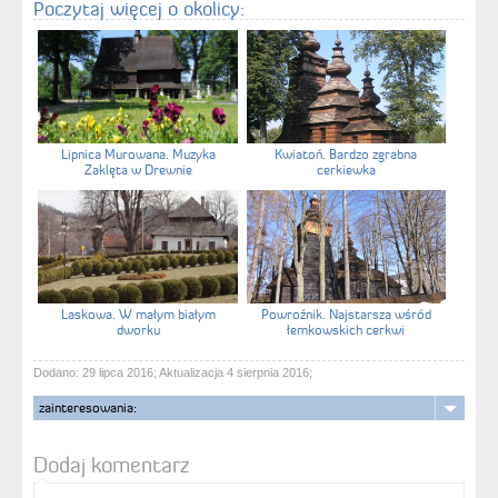
Poczytaj więcej o okolicy:
Lipnica Murowana. Muzyka
Kwiatoń. Bardzo zgrabna
Zaklęta w Drewnie
cerkiewka
Laskowa. W małym białym
Powroźnik. Najstarsza wśród
dworku
łemkowskich cerkwi
Dodano: 29 lipca 2016; Aktualizacja 4 sierpnia 2016;
zainteresowania:
Dodaj komentarz