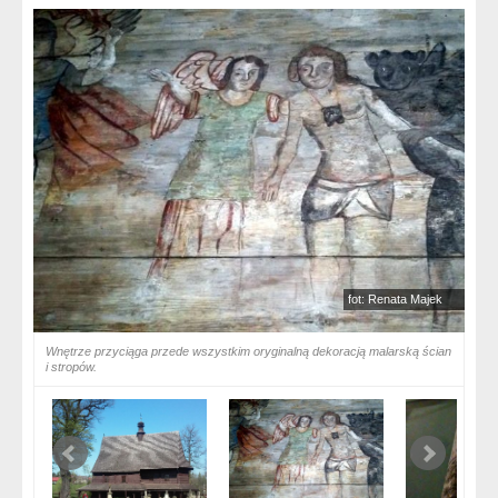
fot: Renata Majek
Wnętrze przyciąga przede wszystkim oryginalną dekoracją malarską ścian
i stropów.