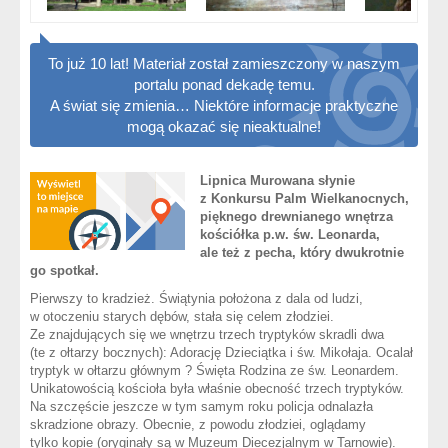
To już 10 lat! Materiał został zamieszczony w naszym
portalu ponad dekadę temu.
A świat się zmienia… Niektóre informacje praktyczne
mogą okazać się nieaktualne!
Lipnica Murowana słynie
z Konkursu Palm Wielkanocnych,
pięknego drewnianego wnętrza
kościółka p.w. św. Leonarda,
ale też z pecha, który dwukrotnie
go spotkał.
Pierwszy to kradzież. Świątynia położona z dala od ludzi,
w otoczeniu starych dębów, stała się celem złodziei.
Ze znajdujących się we wnętrzu trzech tryptyków skradli dwa
(te z ołtarzy bocznych): Adorację Dzieciątka i św. Mikołaja. Ocalał
tryptyk w ołtarzu głównym ? Święta Rodzina ze św. Leonardem.
Unikatowością kościoła była właśnie obecność trzech tryptyków.
Na szczęście jeszcze w tym samym roku policja odnalazła
skradzione obrazy. Obecnie, z powodu złodziei, oglądamy
tylko kopie (oryginały są w Muzeum Diecezjalnym w Tarnowie).