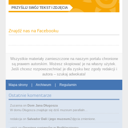
PRZYŚLIJ SWÓJ TEKST I ZDJĘCIA
Znajdź nas na Facebooku
Wszystkie materiały zamieszczone na naszym portalu chronione
są prawem autorskim. Możesz skopiować je na własny użytek.
Jeśli chcesz rozpowszechniać je dla zysku bez zgody redakcji i
autora – szukaj adwokata!
Mapa strony
|
Archiwum
|
Regulamin
Ostatnie komentarze
Zuzanna
on
Dom Jana Długosza
W domu Długosza znajduje się dziś muzeum parafialn…
redakcja
on
Salvador Dali i jego muzeum
Zdjęcia zmienione.
~nick
on
Opactwo cystersów w Podklasztorzu