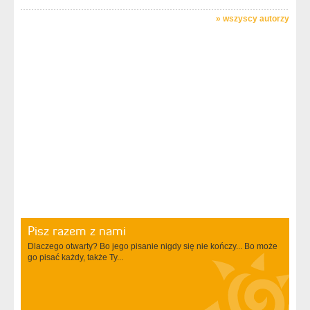
»
wszyscy autorzy
Pisz razem z nami
Dlaczego otwarty? Bo jego pisanie nigdy się nie kończy... Bo może
go pisać każdy, także Ty...