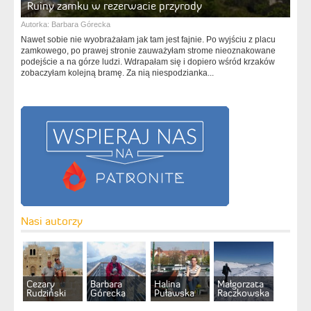
Ruiny zamku w rezerwacie przyrody
Autorka:
Barbara Górecka
Nawet sobie nie wyobrażałam jak tam jest fajnie. Po wyjściu z placu
zamkowego, po prawej stronie zauważyłam strome nieoznakowane
podejście a na górze ludzi. Wdrapałam się i dopiero wśród krzaków
zobaczyłam kolejną bramę. Za nią niespodzianka...
Nasi autorzy
Cezary
Barbara
Halina
Małgorzata
Rudziński
Górecka
Puławska
Raczkowska