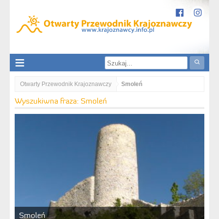
Otwarty Przewodnik Krajoznawczy
Smoleń
Wyszukiwna fraza: Smoleń
Smoleń