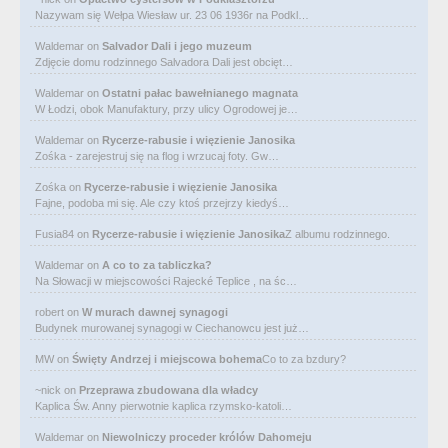
Nazywam się Wełpa Wiesław ur. 23 06 1936r na Podkl…
Waldemar
on
Salvador Dali i jego muzeum
Zdjęcie domu rodzinnego Salvadora Dali jest obcięt…
Waldemar
on
Ostatni pałac bawełnianego magnata
W Łodzi, obok Manufaktury, przy ulicy Ogrodowej je…
Waldemar
on
Rycerze-rabusie i więzienie Janosika
Zośka - zarejestruj się na flog i wrzucaj foty. Gw…
Zośka
on
Rycerze-rabusie i więzienie Janosika
Fajne, podoba mi się. Ale czy ktoś przejrzy kiedyś…
Fusia84
on
Rycerze-rabusie i więzienie Janosika
Z albumu rodzinnego.
Waldemar
on
A co to za tabliczka?
Na Słowacji w miejscowości Rajecké Teplice , na śc…
robert
on
W murach dawnej synagogi
Budynek murowanej synagogi w Ciechanowcu jest już…
MW
on
Święty Andrzej i miejscowa bohema
Co to za bzdury?
~nick
on
Przeprawa zbudowana dla władcy
Kaplica Św. Anny pierwotnie kaplica rzymsko-katoli…
Waldemar
on
Niewolniczy proceder królów Dahomeju