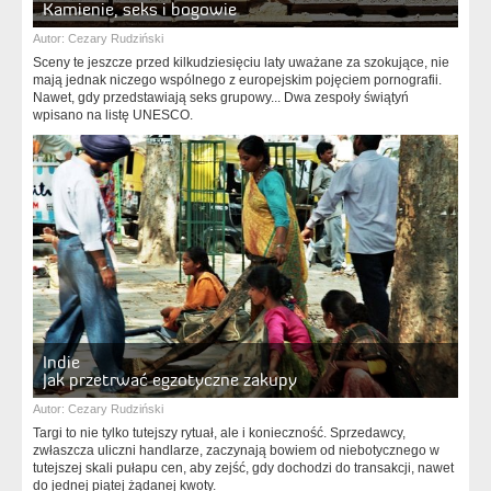
Kamienie, seks i bogowie
Autor:
Cezary Rudziński
Sceny te jeszcze przed kilkudziesięciu laty uważane za szokujące, nie
mają jednak niczego wspólnego z europejskim pojęciem pornografii.
Nawet, gdy przedstawiają seks grupowy... Dwa zespoły świątyń
wpisano na listę UNESCO.
Indie
Jak przetrwać egzotyczne zakupy
Autor:
Cezary Rudziński
Targi to nie tylko tutejszy rytuał, ale i konieczność. Sprzedawcy,
zwłaszcza uliczni handlarze, zaczynają bowiem od niebotycznego w
tutejszej skali pułapu cen, aby zejść, gdy dochodzi do transakcji, nawet
do jednej piątej żądanej kwoty.