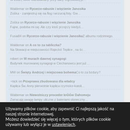
Waldemar
on
Rycerze-rabusie i więzienie Janosika
Zośka - zarejestruj się na flog i wrzucaj foty. Gw…
Zośka
on
Rycerze-rabusie i więzienie Janosika
Fajne, podoba mi się. Ale czy ktoś przejrzy kiedyś…
Fusia84
on
Rycerze-rabusie i więzienie Janosika
Z albumu rodzinnego.
Waldemar
on
A co to za tabliczka?
Na Słowacji w miejscowości Rajecké Teplice , na śc…
robert
on
W murach dawnej synagogi
Budynek murowanej synagogi w Ciechanowcu jest już…
MW
on
Święty Andrzej i miejscowa bohema
Co to za bzdury?
~nick
on
Przeprawa zbudowana dla władcy
Kaplica Św. Anny pierwotnie kaplica rzymsko-katoli…
Waldemar
on
Niewolniczy proceder królów Dahomeju
Zwracają uwagę lampy uliczne z bateriami słoneczny…
Waldemar
on
Adam Asnyk. Poeta z mojego miasta
Używamy plików cookie, aby zapewnić Ci najlepszą jakość na
CIEKAWOSTKA że pod banderą Malty pływa statek m/v…
naszej stronie internetowej.
Możesz dowiedzieć się więcej o tym, których plików cookie
Waldemar
on
Historia na Wawelskim Wzgórzu
używamy lub wyłącz je w
ustawieniach
.
Michał Bogoria Skotnicki (1775–1808). Portret Mich…