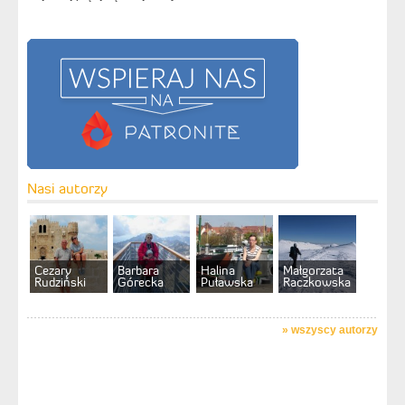
Nasi autorzy
Cezary
Barbara
Halina
Małgorzata
Rudziński
Górecka
Puławska
Raczkowska
»
wszyscy autorzy