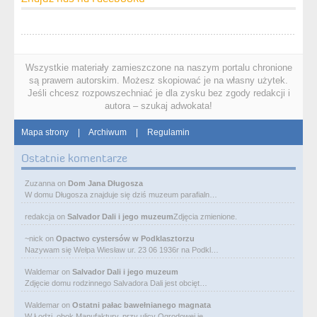
Wszystkie materiały zamieszczone na naszym portalu chronione
są prawem autorskim. Możesz skopiować je na własny użytek.
Jeśli chcesz rozpowszechniać je dla zysku bez zgody redakcji i
autora – szukaj adwokata!
Mapa strony
|
Archiwum
|
Regulamin
Ostatnie komentarze
Zuzanna
on
Dom Jana Długosza
W domu Długosza znajduje się dziś muzeum parafialn…
redakcja
on
Salvador Dali i jego muzeum
Zdjęcia zmienione.
~nick
on
Opactwo cystersów w Podklasztorzu
Nazywam się Wełpa Wiesław ur. 23 06 1936r na Podkl…
Waldemar
on
Salvador Dali i jego muzeum
Zdjęcie domu rodzinnego Salvadora Dali jest obcięt…
Waldemar
on
Ostatni pałac bawełnianego magnata
W Łodzi, obok Manufaktury, przy ulicy Ogrodowej je…