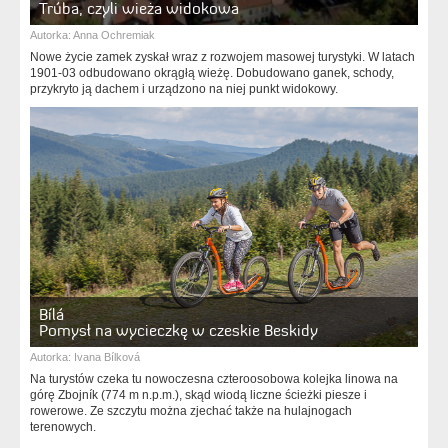
Trúba, czyli wieża widokowa
Autorka:
Anna Ochremiak
Nowe życie zamek zyskał wraz z rozwojem masowej turystyki. W latach
1901-03 odbudowano okrągłą wieżę. Dobudowano ganek, schody,
przykryto ją dachem i urządzono na niej punkt widokowy.
Bílá
Pomysł na wycieczkę w czeskie Beskidy
Autorka:
Ivana Bílková
Na turystów czeka tu nowoczesna czteroosobowa kolejka linowa na
górę Zbojník (774 m n.p.m.), skąd wiodą liczne ścieżki piesze i
rowerowe. Ze szczytu można zjechać także na hulajnogach
terenowych.