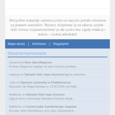
Wszystkie materiały zamieszczone na naszym portalu chronione
są prawem autorskim. Możesz skopiować je na własny użytek.
Jeśli chcesz rozpowszechniać je dla zysku bez zgody redakcji i
autora – szukaj adwokata!
Mapa strony
|
Archiwum
|
Regulamin
Ostatnie komentarze
Zuzanna
on
Dom Jana Długosza
W domu Długosza znajduje się dziś muzeum parafialn…
redakcja
on
Salvador Dali i jego muzeum
Zdjęcia zmienione.
~nick
on
Opactwo cystersów w Podklasztorzu
Nazywam się Wełpa Wiesław ur. 23 06 1936r na Podkl…
Waldemar
on
Salvador Dali i jego muzeum
Zdjęcie domu rodzinnego Salvadora Dali jest obcięt…
Waldemar
on
Ostatni pałac bawełnianego magnata
W Łodzi, obok Manufaktury, przy ulicy Ogrodowej je…