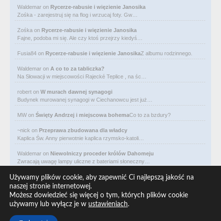
Waldemar
on
Rycerze-rabusie i więzienie Janosika
Zośka - zarejestruj się na flog i wrzucaj foty. Gw…
Zośka
on
Rycerze-rabusie i więzienie Janosika
Fajne, podoba mi się. Ale czy ktoś przejrzy kiedyś…
Fusia84
on
Rycerze-rabusie i więzienie Janosika
Z albumu rodzinnego.
Waldemar
on
A co to za tabliczka?
Na Słowacji w miejscowości Rajecké Teplice , na śc…
robert
on
W murach dawnej synagogi
Budynek murowanej synagogi w Ciechanowcu jest już…
MW
on
Święty Andrzej i miejscowa bohema
Co to za bzdury?
~nick
on
Przeprawa zbudowana dla władcy
Kaplica Św. Anny pierwotnie kaplica rzymsko-katoli…
Waldemar
on
Niewolniczy proceder królów Dahomeju
Zwracają uwagę lampy uliczne z bateriami słoneczny…
Waldemar
on
Adam Asnyk. Poeta z mojego miasta
Używamy plików cookie, aby zapewnić Ci najlepszą jakość na
CIEKAWOSTKA że pod banderą Malty pływa statek m/v…
naszej stronie internetowej.
Możesz dowiedzieć się więcej o tym, których plików cookie
Waldemar
on
Historia na Wawelskim Wzgórzu
używamy lub wyłącz je w
ustawieniach
.
Michał Bogoria Skotnicki (1775–1808). Portret Mich…