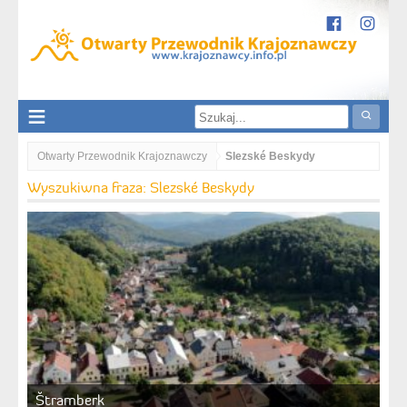
Otwarty Przewodnik Krajoznawczy
Slezské Beskydy
Wyszukiwna fraza: Slezské Beskydy
Štramberk