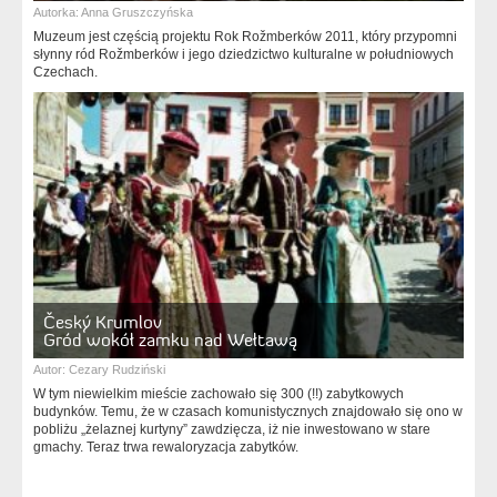
Autorka:
Anna Gruszczyńska
Muzeum jest częścią projektu Rok Rožmberków 2011, który przypomni
słynny ród Rožmberków i jego dziedzictwo kulturalne w południowych
Czechach.
Český Krumlov
Gród wokół zamku nad Wełtawą
Autor:
Cezary Rudziński
W tym niewielkim mieście zachowało się 300 (!!) zabytkowych
budynków. Temu, że w czasach komunistycznych znajdowało się ono w
pobliżu „żelaznej kurtyny” zawdzięcza, iż nie inwestowano w stare
gmachy. Teraz trwa rewaloryzacja zabytków.