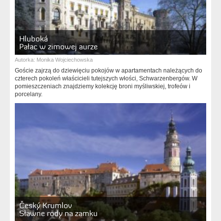
Hluboká
Pałac w zimowej aurze
Autorka:
Monika Wojciechowska
Goście zajrzą do dziewięciu pokojów w apartamentach należących do
czterech pokoleń właścicieli tutejszych włości, Schwarzenbergów. W
pomieszczeniach znajdziemy kolekcję broni myśliwskiej, trofeów i
porcelany.
Český Krumlov
Sławne rody na zamku