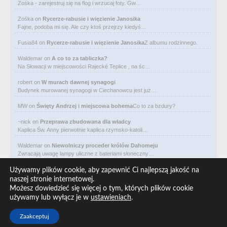
Zośka - zarejestruj się na flog i wrzucaj foty. Gw…
Zośka
on
Rycerze-rabusie i więzienie Janosika
Fajne, podoba mi się. Ale czy ktoś przejrzy kiedyś…
Fusia84
on
Rycerze-rabusie i więzienie Janosika
Z albumu rodzinnego.
Waldemar
on
A co to za tabliczka?
Na Słowacji w miejscowości Rajecké Teplice , na śc…
robert
on
W murach dawnej synagogi
Budynek murowanej synagogi w Ciechanowcu jest już…
MW
on
Święty Andrzej i miejscowa bohema
Co to za bzdury?
~nick
on
Przeprawa zbudowana dla władcy
Kaplica Św. Anny pierwotnie kaplica rzymsko-katoli…
Waldemar
on
Niewolniczy proceder królów Dahomeju
Zwracają uwagę lampy uliczne z bateriami słoneczny…
Waldemar
on
Adam Asnyk. Poeta z mojego miasta
Używamy plików cookie, aby zapewnić Ci najlepszą jakość na
CIEKAWOSTKA że pod banderą Malty pływa statek m/v…
naszej stronie internetowej.
Możesz dowiedzieć się więcej o tym, których plików cookie
Waldemar
on
Historia na Wawelskim Wzgórzu
używamy lub wyłącz je w
ustawieniach
.
Michał Bogoria Skotnicki (1775–1808). Portret Mich…
Zaakceptuj
Copyright © 2026 ARO redakcja, All rights reserved