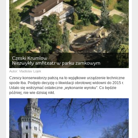
Czeski Krumlow
Niezwykły amfiteatr w parku zamkowym
Autor:
Vladislav Lojek
Czescy konserwatorzy patrzą na to wyjątkowe urządzenie techniczne
spode łba. Podjęto decyzję o likwidacji obrotowej widowni do 2015 r.
Udało się wstrzymać ostateczne „wykonanie wyroku”. Co będzie
później, nie wie dzisiaj nikt.