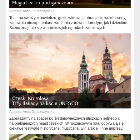
Magia teatru pod gwiazdami
Autorka:
Anna Gruszczyńska
Teatr na świeżym powietrzu, gdzie widownia obraca się wokół sceny,
zapewnia niezapomniane wrażenia zarówno dorosłym, jak i dzieciom.
Scena znajduje się w barokowych ogrodach zamkowych.
Czeski Krumlow
Trzy dekady na liście UNESCO
Autorka:
Anna Gruszczyńska
Zapraszamy na spacer po średniowiecznych uliczkach jednego z
najpiękniejszych miast czeskich. W rocznicowym roku odbywają się
ciekawe festiwale historyczne, muzyczne, winiarskie i inne imprezy.