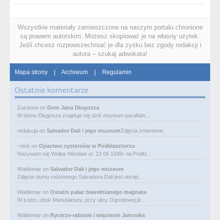
Wszystkie materiały zamieszczone na naszym portalu chronione
są prawem autorskim. Możesz skopiować je na własny użytek.
Jeśli chcesz rozpowszechniać je dla zysku bez zgody redakcji i
autora – szukaj adwokata!
Mapa strony
|
Archiwum
|
Regulamin
Ostatnie komentarze
Zuzanna
on
Dom Jana Długosza
W domu Długosza znajduje się dziś muzeum parafialn…
redakcja
on
Salvador Dali i jego muzeum
Zdjęcia zmienione.
~nick
on
Opactwo cystersów w Podklasztorzu
Nazywam się Wełpa Wiesław ur. 23 06 1936r na Podkl…
Waldemar
on
Salvador Dali i jego muzeum
Zdjęcie domu rodzinnego Salvadora Dali jest obcięt…
Waldemar
on
Ostatni pałac bawełnianego magnata
W Łodzi, obok Manufaktury, przy ulicy Ogrodowej je…
Waldemar
on
Rycerze-rabusie i więzienie Janosika